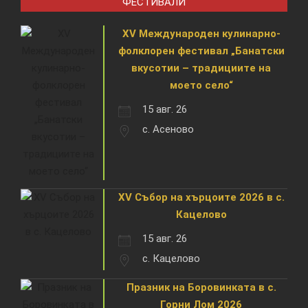
ФЕСТИВАЛИ
XV Международен кулинарно-
фолклорен фестивал „Банатски
вкусотии – традициите на
моето село“
15 авг. 26
с. Асеново
XV Събор на хърцоите 2026 в с.
Кацелово
15 авг. 26
с. Кацелово
Празник на Боровинката в с.
Горни Лом 2026