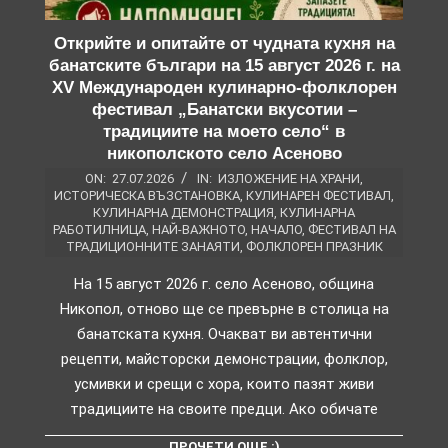
Открийте и опитайте от чудната кухня на
банатските българи на 15 август 2026 г. на
XV Международен кулинарно-фолклорен
фестивал „Банатски вкусотии –
традициите на моето село“ в
никополското село Асеново
ON:
27.07.2026
IN:
ИЗЛОЖЕНИЕ НА ХРАНИ
,
ИСТОРИЧЕСКА ВЪЗСТАНОВКА
,
КУЛИНАРЕН ФЕСТИВАЛ
,
КУЛИНАРНА ДЕМОНСТРАЦИЯ
,
КУЛИНАРНА
РАБОТИЛНИЦА
,
НАЙ-ВАЖНОТО
,
НАЧАЛО
,
ФЕСТИВАЛ НА
ТРАДИЦИОННИТЕ ЗАНАЯТИ
,
ФОЛКЛОРЕН ПРАЗНИК
На 15 август 2026 г. село Асеново, община
Никопол, отново ще се превърне в столица на
банатската кухня. Очакват ви автентични
рецепти, майсторски демонстрации, фолклор,
усмивки и срещи с хора, които пазят живи
традициите на своите предци. Ако обичате
ПРОЧЕТИ ОЩЕ :)