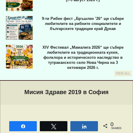
9-ти Рибен фест „Бръшлен ’26“ ще събере
любителите на рибните специалитети и
българските традиции край Дунав
XIV Фестивал „Мамалига 2026“ ще събере
любителите на традиционната кухня,
фолклора и историческото наследство в
тутраканското село Нова Черна на 3
октомври 2026 г.
VIEW ALL
Primary
Navigation
Мисия Здраве 2019 в София
Menu
0
Share
Tweet
Share
SHARES