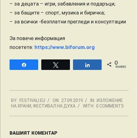
– за децата – игри, забавления и подаръци;
– за бащите – спорт, музика и биричка;
– за всички -безплатни прегледи и консултации
За повече информация
посетете:
https://www.biforum.org
0
Share
Tweet
Share
SHARES
2019-
BY:
FESTIVALI.EU
ON:
27.09.2019
IN:
ИЗЛОЖЕНИЕ
09-
НА ХРАНИ
,
ФЕСТИВАЛ НА ДУХА
WITH:
0 COMMENTS
27
ВАШИЯТ КОМЕНТАР