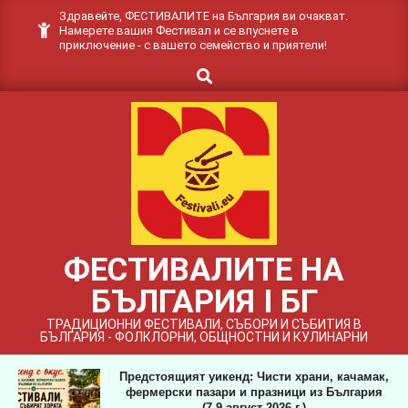
Skip
Здравейте, ФЕСТИВАЛИТЕ на България ви очакват.
Намерете вашия Фестивал и се впуснете в
to
приключение - с вашето семейство и приятели!
content
Search
ФЕСТИВАЛИТЕ НА
БЪЛГАРИЯ I БГ
ТРАДИЦИОННИ ФЕСТИВАЛИ, СЪБОРИ И СЪБИТИЯ В
БЪЛГАРИЯ - ФОЛКЛОРНИ, ОБЩНОСТНИ И КУЛИНАРНИ
Предстоящият уикенд: Чисти храни, качамак,
фермерски пазари и празници из България
(7-9 август 2026 г.)