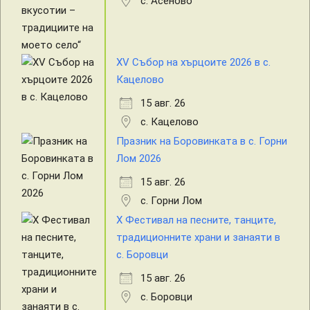
с. Асеново
XV Събор на хърцоите 2026 в с.
Кацелово
15 авг. 26
с. Кацелово
Празник на Боровинката в с. Горни
Лом 2026
15 авг. 26
с. Горни Лом
X Фестивал на песните, танците,
традиционните храни и занаяти в
с. Боровци
15 авг. 26
с. Боровци