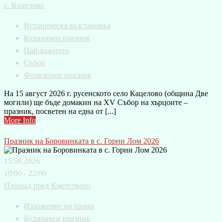
с. Кацелово
Историческа възстановка
Кулинарен празник
Най-важното
Събор
Фолклорен празник
На 15 август 2026 г. русенското село Кацелово (община Две
могили) ще бъде домакин на XV Събор на хърцоите –
празник, посветен на една от [...]
More Info
Празник на Боровинката в с. Горни Лом 2026
15.08.2026
10:00 - 22:00
Площад пред Кметството
Изложение на храни
Кулинарен празник