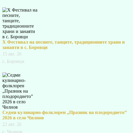
X Фестивал на песните, танците, традиционните храни и
занаяти в с. Боровци
15 авг. 26
с. Боровци
Седми кулинарно-фолклорен „Празник на плодородието”
2026 в село Чилнов
22 авг. 26
с. Чилнов