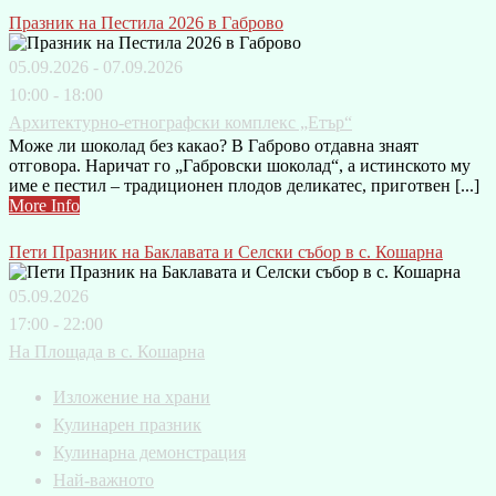
Празник на Пестила 2026 в Габрово
05.09.2026 - 07.09.2026
10:00 - 18:00
Архитектурно-етнографски комплекс „Етър“
Може ли шоколад без какао? В Габрово отдавна знаят
отговора. Наричат го „Габровски шоколад“, а истинското му
име е пестил – традиционен плодов деликатес, приготвен [...]
More Info
Пети Празник на Баклавата и Селски събор в с. Кошарна
05.09.2026
17:00 - 22:00
На Площада в с. Кошарна
Изложение на храни
Кулинарен празник
Кулинарна демонстрация
Най-важното