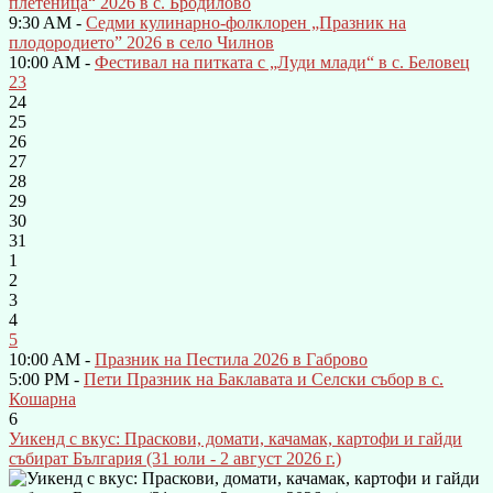
плетеница“ 2026 в с. Бродилово
9:30 AM -
Седми кулинарно-фолклорен „Празник на
плодородието” 2026 в село Чилнов
10:00 AM -
Фестивал на питката с „Луди млади“ в с. Беловец
23
24
25
26
27
28
29
30
31
1
2
3
4
5
10:00 AM -
Празник на Пестила 2026 в Габрово
5:00 PM -
Пети Празник на Баклавата и Селски събор в с.
Кошарна
6
Уикенд с вкус: Праскови, домати, качамак, картофи и гайди
събират България (31 юли - 2 август 2026 г.)