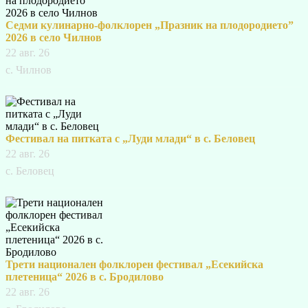
Седми кулинарно-фолклорен „Празник на плодородието”
2026 в село Чилнов
22 авг. 26
с. Чилнов
Фестивал на питката с „Луди млади“ в с. Беловец
22 авг. 26
с. Беловец
Трети национален фолклорен фестивал „Есекийска
плетеница“ 2026 в с. Бродилово
22 авг. 26