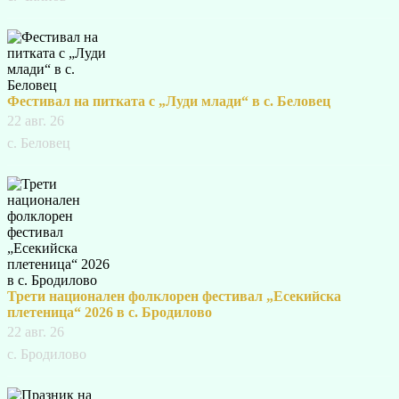
Фестивал на питката с „Луди млади“ в с. Беловец
22 авг. 26
с. Беловец
Трети национален фолклорен фестивал „Есекийска
плетеница“ 2026 в с. Бродилово
22 авг. 26
с. Бродилово