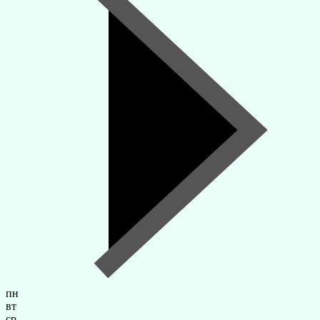
пн
вт
ср