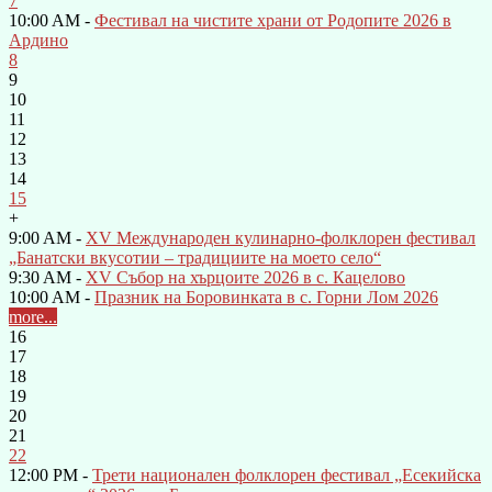
7
10:00 AM -
Фестивал на чистите храни от Родопите 2026 в
Ардино
8
9
10
11
12
13
14
15
+
9:00 AM -
XV Международен кулинарно-фолклорен фестивал
„Банатски вкусотии – традициите на моето село“
9:30 AM -
XV Събор на хърцоите 2026 в с. Кацелово
10:00 AM -
Празник на Боровинката в с. Горни Лом 2026
more...
16
17
18
19
20
21
22
12:00 PM -
Трети национален фолклорен фестивал „Есекийска