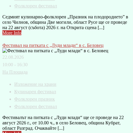
Фолклорен фестивал
Седмият кулинарно-фолклорен „Празник на плодородието” в
село Чилнов, община Две могили, област Русе ще се проведе
на 22 август (събота) 2026 г. на Открита сцена [...]
More Info
Фестивал на питката с „Луди млади“ в с. Беловец
22.08.2026
10:00 - 16:30
На Площада
Изложение на храни
Кулинарен фестивал
Фолклорен празник
Фолклорен фестивал
Фестивалът на питката с „Луди млади“ ще се проведе на 22
август 2026 г., от 10.00 ч., в село Беловец, община Кубрат,
област Разград. Очаквайте [...]