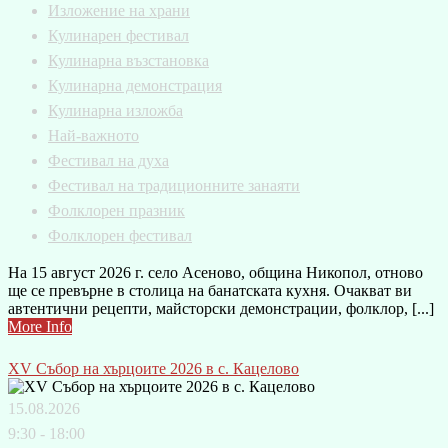
Изложение на храни
Кулинарен фестивал
Кулинарна възстановка
Кулинарна демонстрация
Кулинарна изложба
Най-важното
Фестивал на духа
Фестивал на традиционните занаяти
Фолклорен празник
Фолклорен фестивал
На 15 август 2026 г. село Асеново, община Никопол, отново
ще се превърне в столица на банатската кухня. Очакват ви
автентични рецепти, майсторски демонстрации, фолклор, [...]
More Info
XV Събор на хърцоите 2026 в с. Кацелово
15.08.2026
9:30 - 18:00