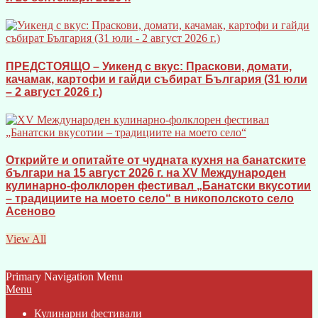
ПРЕДСТОЯЩО – Уикенд с вкус: Праскови, домати,
качамак, картофи и гайди събират България (31 юли
– 2 август 2026 г.)
Открийте и опитайте от чудната кухня на банатските
българи на 15 август 2026 г. на XV Международен
кулинарно-фолклорен фестивал „Банатски вкусотии
– традициите на моето село“ в никополското село
Асеново
View All
Primary Navigation Menu
Menu
Кулинарни фестивали