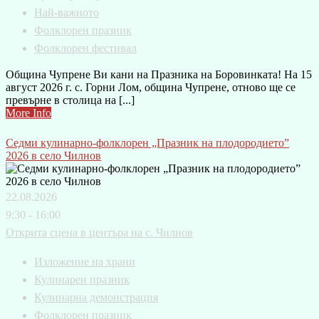
Най-важното
Фолклорен празник
Фолклорен фестивал
Община Чупрене Ви кани на Празника на Боровинката! На 15
август 2026 г. с. Горни Лом, община Чупрене, отново ще се
превърне в столица на [...]
More Info
Седми кулинарно-фолклорен „Празник на плодородието”
2026 в село Чилнов
22.08.2026
9:30 - 16:00
Открита сцена в центъра на с. Чилнов
Изложение на храни
Кулинарен празник
Кулинарна демонстрация
Фолклорен празник