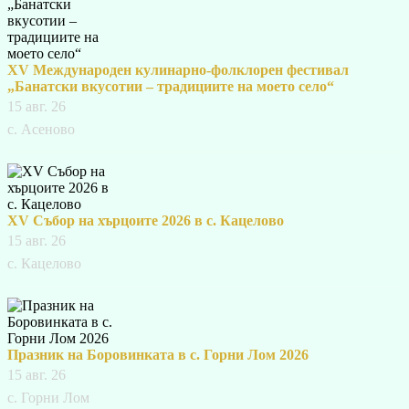
XV Международен кулинарно-фолклорен фестивал
„Банатски вкусотии – традициите на моето село“
15 авг. 26
с. Асеново
XV Събор на хърцоите 2026 в с. Кацелово
15 авг. 26
с. Кацелово
Празник на Боровинката в с. Горни Лом 2026
15 авг. 26
с. Горни Лом