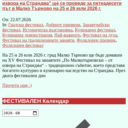
извора на Странджа“ ще се проведе за петнадесети
път в Малко Търново на 25 и 26 юли 2026 г.
On:
22.07.2026
In:
Градски фестивал
,
Добрите примери
,
Занаятчийски
фестивал
,
Историческа възстановка
,
Кулинарен фестивал
,
Кулинарна демонстрация
,
Най-важното
,
Фестивал на духа
,
Фестивал на традиционните занаяти
,
Фолклорен празник
,
Фолклорен фестивал
На 25 и 26 юли 2026 г. град Малко Търново ще бъде домакин
на XV Фестивал на занаятите „По Малкотърновски – от
извора на Странджа“ – традиционно събитие, което представя
богатото културно и кулинарно наследство на Странджа. През
двата фестивални дни
Прочети още :)
ФЕСТИВАЛЕН Календар