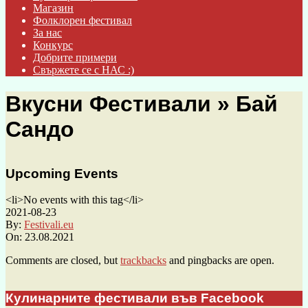
Магазин
Фолклорен фестивал
За нас
Конкурс
Добрите примери
Свържете се с НАС :)
Вкусни Фестивали »
Бай
Сандо
Upcoming Events
<li>No events with this tag</li>
2021-08-23
By:
Festivali.eu
On:
23.08.2021
Comments are closed, but
trackbacks
and pingbacks are open.
Кулинарните фестивали във Facebook