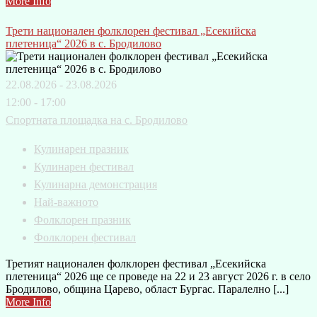
More Info
Трети национален фолклорен фестивал „Есекийска
плетеница“ 2026 в с. Бродилово
22.08.2026 - 23.08.2026
12:00 - 17:00
Спортната площадка на с. Бродилово
Кулинарен празник
Кулинарен фестивал
Кулинарна демонстрация
Най-важното
Фолклорен празник
Фолклорен фестивал
Третият национален фолклорен фестивал „Есекийска
плетеница“ 2026 ще се проведе на 22 и 23 август 2026 г. в село
Бродилово, община Царево, област Бургас. Паралелно [...]
More Info