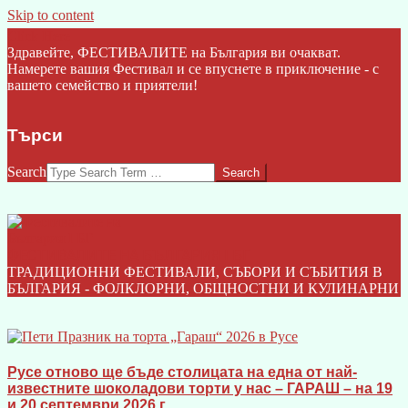
Skip to content
Click Here
Здравейте, ФЕСТИВАЛИТЕ на България ви очакват.
Намерете вашия Фестивал и се впуснете в приключение - с
вашето семейство и приятели!
Търси
Search
ФЕСТИВАЛИТЕ НА БЪЛГАРИЯ I БГ
ТРАДИЦИОННИ ФЕСТИВАЛИ, СЪБОРИ И СЪБИТИЯ В
БЪЛГАРИЯ - ФОЛКЛОРНИ, ОБЩНОСТНИ И КУЛИНАРНИ
Русе отново ще бъде столицата на една от най-
известните шоколадови торти у нас – ГАРАШ – на 19
и 20 септември 2026 г.