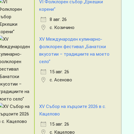
VI Фолклорен събор „Еркешки
корени“
8 авг. 26
с. Козичино
XV Международен кулинарно-
фолклорен фестивал „Банатски
вкусотии – традициите на моето
село“
15 авг. 26
с. Асеново
XV Събор на хърцоите 2026 в с.
Кацелово
15 авг. 26
с. Кацелово