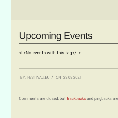
Menu
Upcoming Events
<li>No events with this tag</li>
2021-
BY:
FESTIVALI.EU
ON:
23.08.2021
08-
23
Comments are closed, but
trackbacks
and pingbacks are