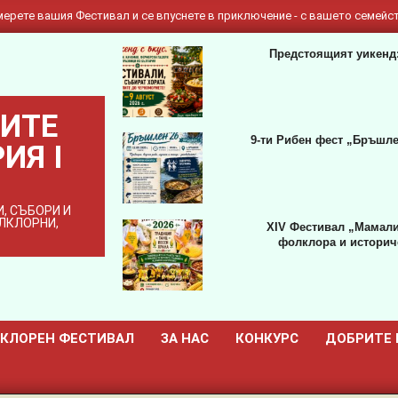
ерете вашия Фестивал и се впуснете в приключение - с вашето семейст
Предстоящият уикенд:
ИТЕ
9-ти Рибен фест „Бръшле
ИЯ I
, СЪБОРИ И
ОЛКЛОРНИ,
XIV Фестивал „Мамали
фолклора и историче
КЛОРЕН ФЕСТИВАЛ
ЗА НАС
КОНКУРС
ДОБРИТЕ