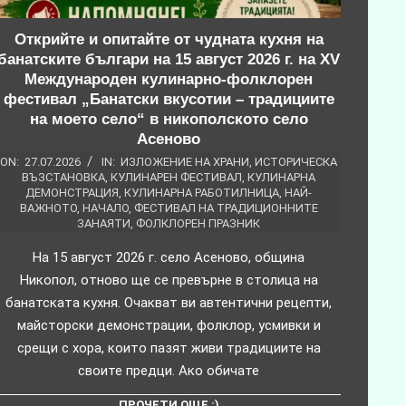
Открийте и опитайте от чудната кухня на
банатските българи на 15 август 2026 г. на XV
Международен кулинарно-фолклорен
фестивал „Банатски вкусотии – традициите
на моето село“ в никополското село
Асеново
ON:
27.07.2026
IN:
ИЗЛОЖЕНИЕ НА ХРАНИ
,
ИСТОРИЧЕСКА
ВЪЗСТАНОВКА
,
КУЛИНАРЕН ФЕСТИВАЛ
,
КУЛИНАРНА
ДЕМОНСТРАЦИЯ
,
КУЛИНАРНА РАБОТИЛНИЦА
,
НАЙ-
ВАЖНОТО
,
НАЧАЛО
,
ФЕСТИВАЛ НА ТРАДИЦИОННИТЕ
ЗАНАЯТИ
,
ФОЛКЛОРЕН ПРАЗНИК
На 15 август 2026 г. село Асеново, община
Никопол, отново ще се превърне в столица на
банатската кухня. Очакват ви автентични рецепти,
майсторски демонстрации, фолклор, усмивки и
срещи с хора, които пазят живи традициите на
своите предци. Ако обичате
ПРОЧЕТИ ОЩЕ :)