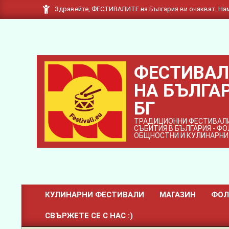
Skip
Здравейте, ФЕСТИВАЛИТЕ на България ви очакват. Нам
to
content
ФЕСТИВАЛ
НА БЪЛГАР
БГ
ТРАДИЦИОННИ ФЕСТИВАЛИ
СЪБИТИЯ В БЪЛГАРИЯ - Ф
ОБЩНОСТНИ И КУЛИНАРНИ
КУЛИНАРНИ ФЕСТИВАЛИ
МАГАЗИН
ФОЛ
Primary
СВЪРЖЕТЕ СЕ С НАС :)
Navigation