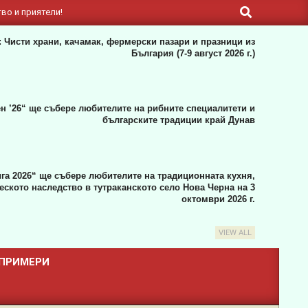
Search
во и приятели!
 Чисти храни, качамак, фермерски пазари и празници из
България (7-9 август 2026 г.)
н ’26“ ще събере любителите на рибните специалитети и
българските традиции край Дунав
га 2026“ ще събере любителите на традиционната кухня,
ското наследство в тутраканското село Нова Черна на 3
октомври 2026 г.
VIEW ALL
 ПРИМЕРИ