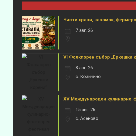
Чисти храни, качамак, фермерск
7 авг. 26
VI Фолклорен събор „Еркешки 
8 авг. 26
с. Козичино
XV Международен кулинарно-фо
15 авг. 26
с. Асеново