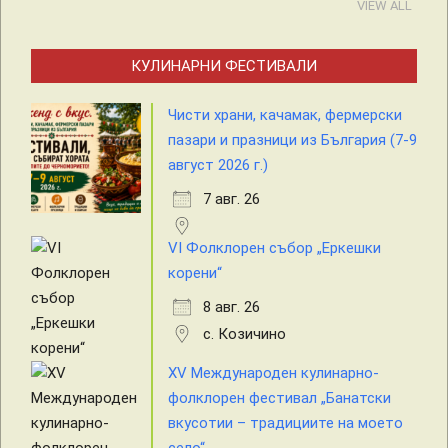
VIEW ALL
КУЛИНАРНИ ФЕСТИВАЛИ
Чисти храни, качамак, фермерски
пазари и празници из България (7-9
август 2026 г.)
7 авг. 26
VI Фолклорен събор „Еркешки
корени“
8 авг. 26
с. Козичино
XV Международен кулинарно-
фолклорен фестивал „Банатски
вкусотии – традициите на моето