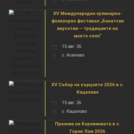
XV Международен кулинарно-
фолклорен фестивал „Банатски
вкусотии – традициите на
моето село“
15 авг. 26
с. Асеново
XV Събор на хърцоите 2026 в с.
Кацелово
15 авг. 26
с. Кацелово
Празник на Боровинката в с.
Горни Лом 2026