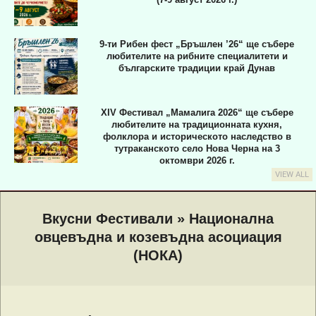
9-ти Рибен фест „Бръшлен ’26“ ще събере
любителите на рибните специалитети и
българските традиции край Дунав
XIV Фестивал „Мамалига 2026“ ще събере
любителите на традиционната кухня,
фолклора и историческото наследство в
тутраканското село Нова Черна на 3
октомври 2026 г.
VIEW ALL
Primary
Navigation
Вкусни Фестивали »
Национална
Menu
овцевъдна и козевъдна асоциация
(НОКА)