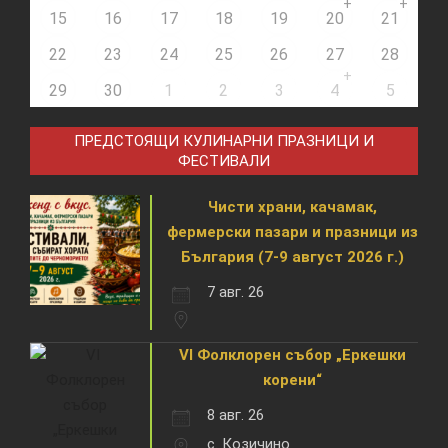
+
+
15
16
17
18
19
20
21
22
23
24
25
26
27
28
+
29
30
1
2
3
4
5
ПРЕДСТОЯЩИ КУЛИНАРНИ ПРАЗНИЦИ И
ФЕСТИВАЛИ
Чисти храни, качамак,
фермерски пазари и празници из
България (7-9 август 2026 г.)
7 авг. 26
VI Фолклорен събор „Еркешки
корени“
8 авг. 26
с. Козичино