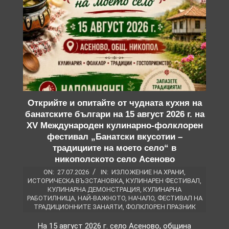
Открийте и опитайте от чудната кухня на
банатските българи на 15 август 2026 г. на
XV Международен кулинарно-фолклорен
фестивал „Банатски вкусотии –
традициите на моето село“ в
никополското село Асеново
ON:
27.07.2026
IN:
ИЗЛОЖЕНИЕ НА ХРАНИ
,
ИСТОРИЧЕСКА ВЪЗСТАНОВКА
,
КУЛИНАРЕН ФЕСТИВАЛ
,
КУЛИНАРНА ДЕМОНСТРАЦИЯ
,
КУЛИНАРНА
РАБОТИЛНИЦА
,
НАЙ-ВАЖНОТО
,
НАЧАЛО
,
ФЕСТИВАЛ НА
ТРАДИЦИОННИТЕ ЗАНАЯТИ
,
ФОЛКЛОРЕН ПРАЗНИК
На 15 август 2026 г. село Асеново, община