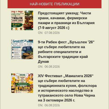
НАЙ-НОВИТЕ ПУБЛИКАЦИИ
Предстоящият уикенд: Чисти
храни, качамак, фермерски
пазари и празници из България
(7-9 август 2026 г.)
ON:
07.08.2026
9-ти Рибен фест „Бръшлен ’26“
ще събере любителите на
рибните специалитети и
българските традиции край
Дунав
ON:
06.08.2026
XIV Фестивал „Мамалига 2026“
ще събере любителите на
традиционната кухня, фолклора
и историческото наследство в
тутраканското село Нова Черна
на 3 октомври 2026 г.
ON:
06.08.2026