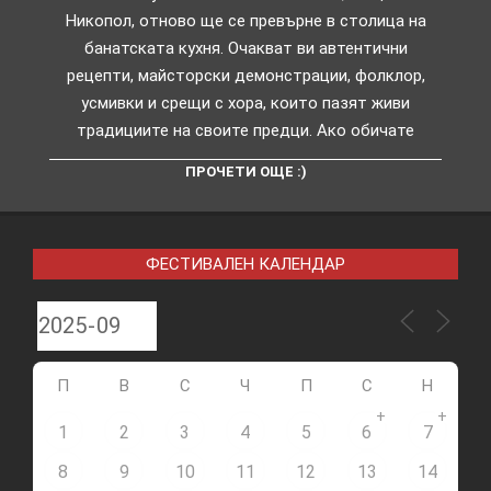
Никопол, отново ще се превърне в столица на
банатската кухня. Очакват ви автентични
рецепти, майсторски демонстрации, фолклор,
усмивки и срещи с хора, които пазят живи
традициите на своите предци. Ако обичате
ПРОЧЕТИ ОЩЕ :)
ФЕСТИВАЛЕН КАЛЕНДАР
П
В
С
Ч
П
С
Н
+
+
1
2
3
4
5
6
7
8
9
10
11
12
13
14