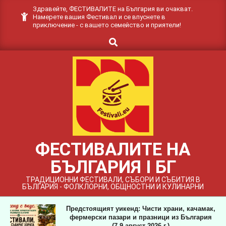
Skip
Здравейте, ФЕСТИВАЛИТЕ на България ви очакват.
Намерете вашия Фестивал и се впуснете в
to
приключение - с вашето семейство и приятели!
content
Search
ФЕСТИВАЛИТЕ НА
БЪЛГАРИЯ I БГ
ТРАДИЦИОННИ ФЕСТИВАЛИ, СЪБОРИ И СЪБИТИЯ В
БЪЛГАРИЯ - ФОЛКЛОРНИ, ОБЩНОСТНИ И КУЛИНАРНИ
Предстоящият уикенд: Чисти храни, качамак,
фермерски пазари и празници из България
(7-9 август 2026 г.)