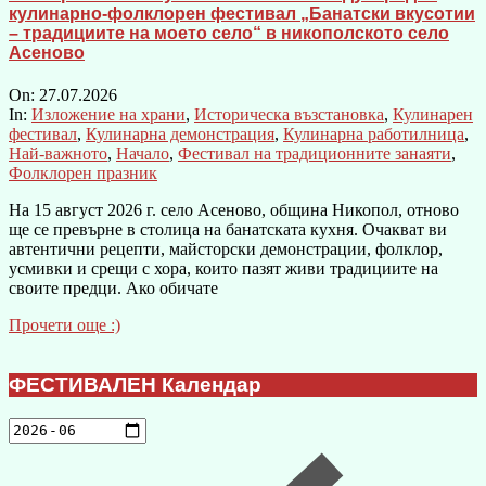
кулинарно-фолклорен фестивал „Банатски вкусотии
– традициите на моето село“ в никополското село
Асеново
On:
27.07.2026
In:
Изложение на храни
,
Историческа възстановка
,
Кулинарен
фестивал
,
Кулинарна демонстрация
,
Кулинарна работилница
,
Най-важното
,
Начало
,
Фестивал на традиционните занаяти
,
Фолклорен празник
На 15 август 2026 г. село Асеново, община Никопол, отново
ще се превърне в столица на банатската кухня. Очакват ви
автентични рецепти, майсторски демонстрации, фолклор,
усмивки и срещи с хора, които пазят живи традициите на
своите предци. Ако обичате
Прочети още :)
ФЕСТИВАЛЕН Календар