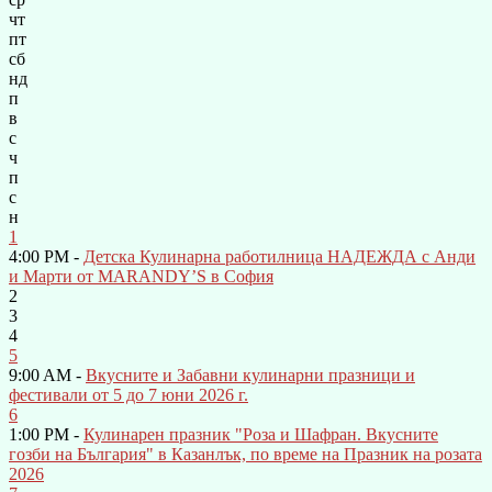
чт
пт
сб
нд
п
в
с
ч
п
с
н
1
4:00 PM -
Детска Кулинарна работилница НАДЕЖДА с Анди
и Марти от MARANDY’S в София
2
3
4
5
9:00 AM -
Вкусните и Забавни кулинарни празници и
фестивали от 5 до 7 юни 2026 г.
6
1:00 PM -
Кулинарен празник "Роза и Шафран. Вкусните
гозби на България" в Казанлък, по време на Празник на розата
2026