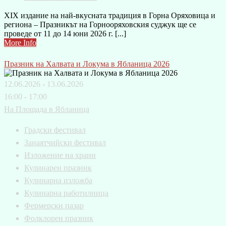
XIX издание на най-вкусната традиция в Горна Оряховица и
региона – Празникът на Горнооряховския суджук ще се
проведе от 11 до 14 юни 2026 г. [...]
More Info
Празник на Халвата и Локума в Ябланица 2026
12.06.2026 - 13.06.2026
16:00 - 17:00
На Площада в Ябланица
Градски фестивал
Занаятчийски фестивал
Изложение на храни
Кулинарен празник
Кулинарна изложба
Кулинарна работилница
Фермерски пазар
Фолклорен празник