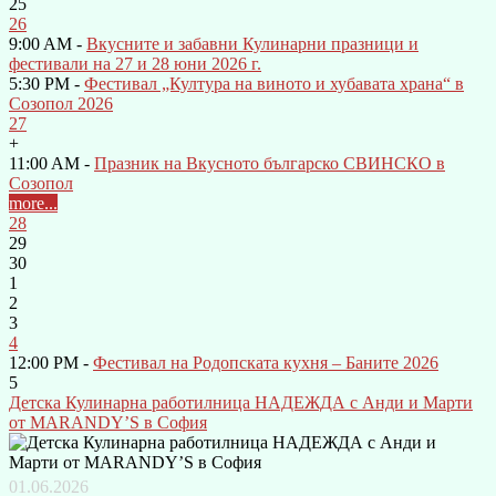
25
26
9:00 AM -
Вкусните и забавни Кулинарни празници и
фестивали на 27 и 28 юни 2026 г.
5:30 PM -
Фестивал „Култура на виното и хубавата храна“ в
Созопол 2026
27
+
11:00 AM -
Празник на Вкусното българско СВИНСКО в
Созопол
more...
28
29
30
1
2
3
4
12:00 PM -
Фестивал на Родопската кухня – Баните 2026
5
Детска Кулинарна работилница НАДЕЖДА с Анди и Марти
от MARANDY’S в София
01.06.2026