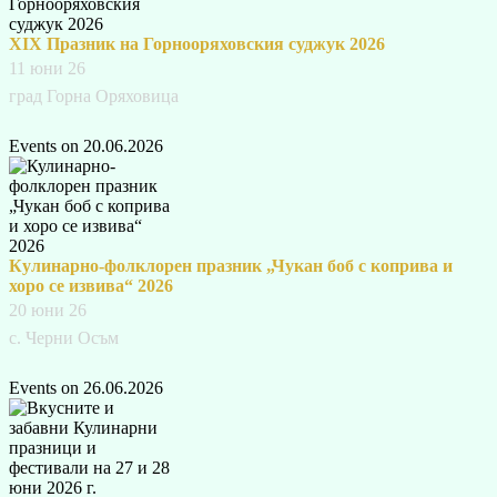
XIX Празник на Горнооряховския суджук 2026
11 юни 26
град Горна Оряховица
Events on 20.06.2026
Кулинарно-фолклорен празник „Чукан боб с коприва и
хоро се извива“ 2026
20 юни 26
с. Черни Осъм
Events on 26.06.2026