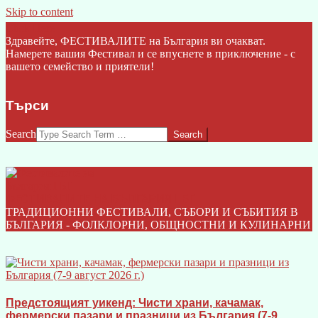
Skip to content
Click Here
Здравейте, ФЕСТИВАЛИТЕ на България ви очакват.
Намерете вашия Фестивал и се впуснете в приключение - с
вашето семейство и приятели!
Търси
Search
ФЕСТИВАЛИТЕ НА БЪЛГАРИЯ I БГ
ТРАДИЦИОННИ ФЕСТИВАЛИ, СЪБОРИ И СЪБИТИЯ В
БЪЛГАРИЯ - ФОЛКЛОРНИ, ОБЩНОСТНИ И КУЛИНАРНИ
Предстоящият уикенд: Чисти храни, качамак,
фермерски пазари и празници из България (7-9