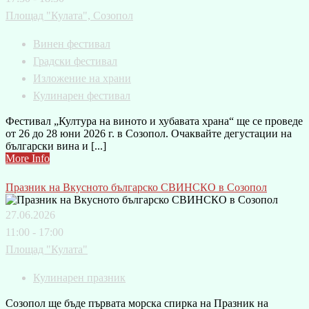
Площад "Кулата", Созопол
Винен фестивал
Градски фестивал
Изложение на храни
Кулинарен фестивал
Фестивал „Култура на виното и хубавата храна“ ще се проведе
от 26 до 28 юни 2026 г. в Созопол. Очаквайте дегустации на
български вина и [...]
More Info
Празник на Вкусното българско СВИНСКО в Созопол
27.06.2026
11:00 - 17:00
Площад "Кулата"
Кулинарен празник
Созопол ще бъде първата морска спирка на Празник на