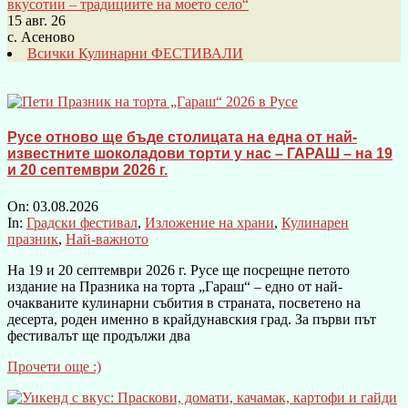
вкусотии – традициите на моето село“
15 авг. 26
с. Асеново
Всички Кулинарни ФЕСТИВАЛИ
Русе отново ще бъде столицата на една от най-
известните шоколадови торти у нас – ГАРАШ – на 19
и 20 септември 2026 г.
On:
03.08.2026
In:
Градски фестивал
,
Изложение на храни
,
Кулинарен
празник
,
Най-важното
На 19 и 20 септември 2026 г. Русе ще посрещне петото
издание на Празника на торта „Гараш“ – едно от най-
очакваните кулинарни събития в страната, посветено на
десерта, роден именно в крайдунавския град. За първи път
фестивалът ще продължи два
Прочети още :)