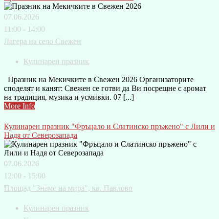
07.06.2026
11:00 - 14:00
Лагера на село Свежен
Кулинарен празник
Празник на Мекичките в Свежен 2026 Организаторите
споделят и канят: Свежен се готви да Ви посрещне с аромат
на традиция, музика и усмивки. 07 [...]
More Info
Кулинарен празник "Фръцало и Слатинско пръжено" с Лили и
Надя от Северозапада
07.06.2026
12:00 - 15:00
Площад "Знаме на мира", кв. Павлово
Кулинарен празник