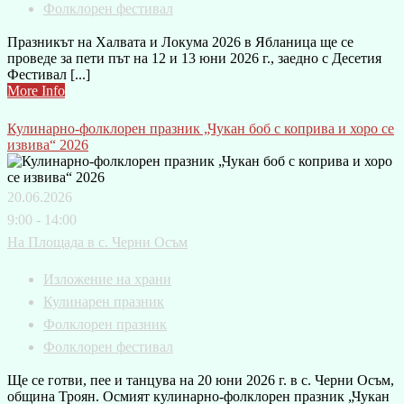
Фолклорен фестивал
Празникът на Халвата и Локума 2026 в Ябланица ще се
проведе за пети път на 12 и 13 юни 2026 г., заедно с Десетия
Фестивал [...]
More Info
Кулинарно-фолклорен празник „Чукан боб с коприва и хоро се
извива“ 2026
20.06.2026
9:00 - 14:00
На Площада в с. Черни Осъм
Изложение на храни
Кулинарен празник
Фолклорен празник
Фолклорен фестивал
Ще се готви, пее и танцува на 20 юни 2026 г. в с. Черни Осъм,
община Троян. Осмият кулинарно-фолклорен празник „Чукан