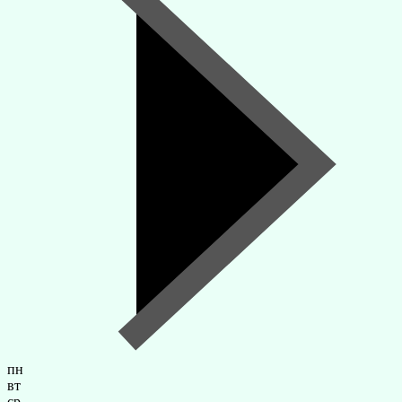
пн
вт
ср