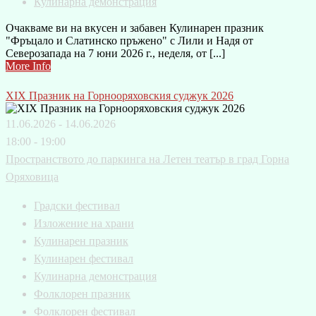
Кулинарна демонстрация
Очакваме ви на вкусен и забавен Кулинарен празник
"Фръцало и Слатинско пръжено" с Лили и Надя от
Северозапада на 7 юни 2026 г., неделя, от [...]
More Info
XIX Празник на Горнооряховския суджук 2026
11.06.2026 - 14.06.2026
18:00 - 19:00
Пространството до паркинга на Летен театър в град Горна
Оряховица
Градски фестивал
Изложение на храни
Кулинарен празник
Кулинарен фестивал
Кулинарна демонстрация
Фолклорен празник
Фолклорен фестивал