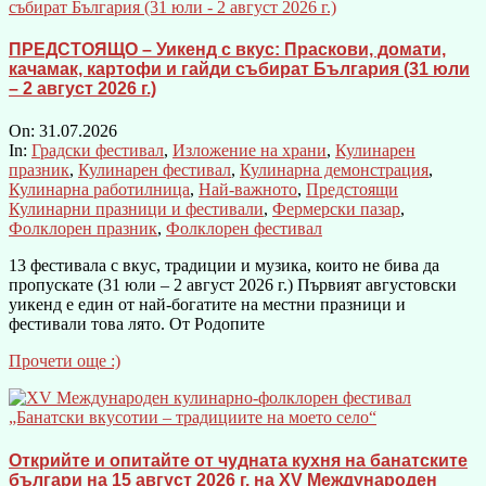
ПРЕДСТОЯЩО – Уикенд с вкус: Праскови, домати,
качамак, картофи и гайди събират България (31 юли
– 2 август 2026 г.)
On:
31.07.2026
In:
Градски фестивал
,
Изложение на храни
,
Кулинарен
празник
,
Кулинарен фестивал
,
Кулинарна демонстрация
,
Кулинарна работилница
,
Най-важното
,
Предстоящи
Кулинарни празници и фестивали
,
Фермерски пазар
,
Фолклорен празник
,
Фолклорен фестивал
13 фестивала с вкус, традиции и музика, които не бива да
пропускате (31 юли – 2 август 2026 г.) Първият августовски
уикенд е един от най-богатите на местни празници и
фестивали това лято. От Родопите
Прочети още :)
Открийте и опитайте от чудната кухня на банатските
българи на 15 август 2026 г. на XV Международен