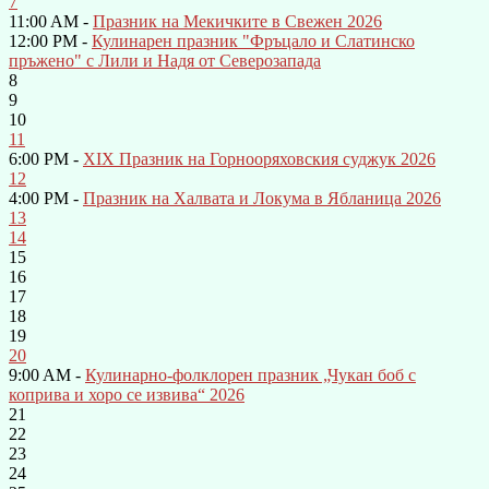
7
11:00 AM -
Празник на Мекичките в Свежен 2026
12:00 PM -
Кулинарен празник "Фръцало и Слатинско
пръжено" с Лили и Надя от Северозапада
8
9
10
11
6:00 PM -
XIX Празник на Горнооряховския суджук 2026
12
4:00 PM -
Празник на Халвата и Локума в Ябланица 2026
13
14
15
16
17
18
19
20
9:00 AM -
Кулинарно-фолклорен празник „Чукан боб с
коприва и хоро се извива“ 2026
21
22
23
24