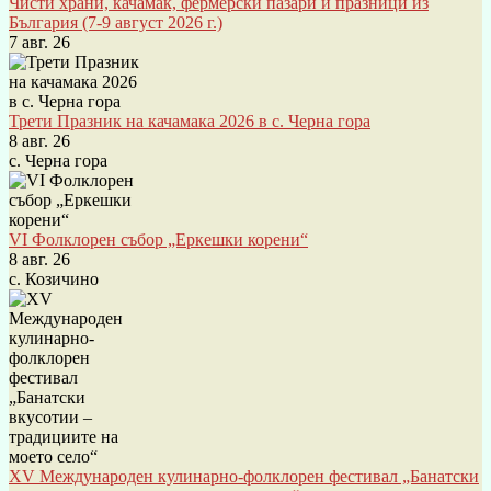
Чисти храни, качамак, фермерски пазари и празници из
България (7-9 август 2026 г.)
7 авг. 26
Трети Празник на качамака 2026 в с. Черна гора
8 авг. 26
с. Черна гора
VI Фолклорен събор „Еркешки корени“
8 авг. 26
с. Козичино
XV Международен кулинарно-фолклорен фестивал „Банатски