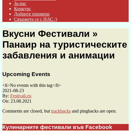
За нас
Конкурс
Добрите примери
Свържете се с НАС :)
Вкусни Фестивали »
Панаир на туристическите
забавления и анимации
Upcoming Events
<li>No events with this tag</li>
2021-08-23
By:
Festivali.eu
On:
23.08.2021
Comments are closed, but
trackbacks
and pingbacks are open.
Кулинарните фестивали във Facebook