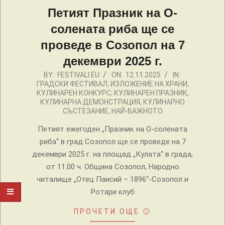
Петият Празник на О-
солената риба ще се
проведе в Созопол на 7
декември 2025 г.
2025-
BY:
FESTIVALI.EU
ON:
12.11.2025
IN:
ГРАДСКИ ФЕСТИВАЛ
,
ИЗЛОЖЕНИЕ НА ХРАНИ
,
11-
КУЛИНАРЕН КОНКУРС
,
КУЛИНАРЕН ПРАЗНИК
,
12
КУЛИНАРНА ДЕМОНСТРАЦИЯ
,
КУЛИНАРНО
СЪСТЕЗАНИЕ
,
НАЙ-ВАЖНОТО
Петият ежегоден „Празник на О-солената
риба“ в град Созопол ще се проведе на 7
декември 2025 г. на площад „Кулата“ в града,
от 11.00 ч. Община Созопол, Народно
читалище „Отец Паисий – 1896“-Созопол и
Ротари клуб
ПРОЧЕТИ ОЩЕ 🙂