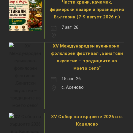
Чисти храни, качамак,
фермерски пазари и празници из
България (7-9 август 2026 г.)
7 авг. 26
XV Международен кулинарно-
фолклорен фестивал „Банатски
вкусотии – традициите на
моето село“
15 авг. 26
с. Асеново
XV Събор на хърцоите 2026 в с.
Кацелово