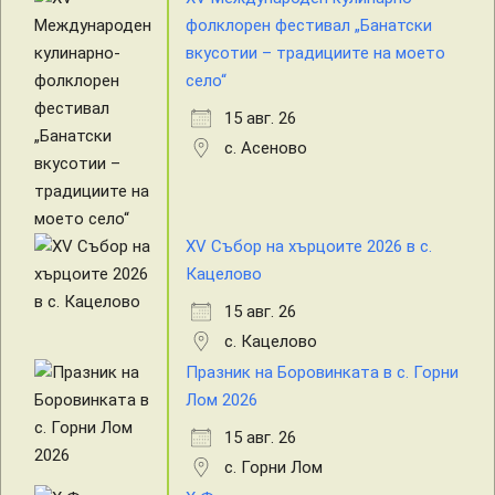
фолклорен фестивал „Банатски
вкусотии – традициите на моето
село“
15 авг. 26
с. Асеново
XV Събор на хърцоите 2026 в с.
Кацелово
15 авг. 26
с. Кацелово
Празник на Боровинката в с. Горни
Лом 2026
15 авг. 26
с. Горни Лом