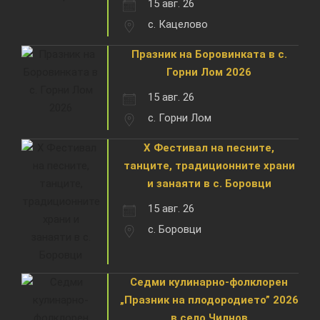
15 авг. 26
с. Кацелово
Празник на Боровинката в с.
Горни Лом 2026
15 авг. 26
с. Горни Лом
X Фестивал на песните,
танците, традиционните храни
и занаяти в с. Боровци
15 авг. 26
с. Боровци
Седми кулинарно-фолклорен
„Празник на плодородието” 2026
в село Чилнов