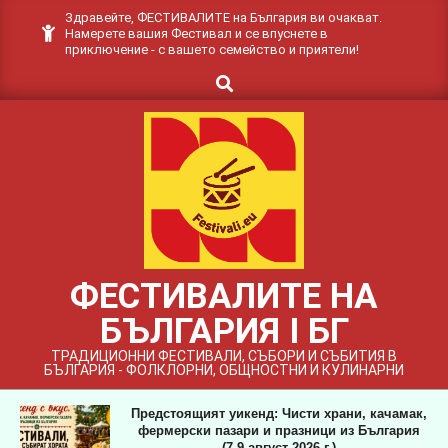
Skip
Здравейте, ФЕСТИВАЛИТЕ на България ви очакват.
Намерете вашия Фестивал и се впуснете в
to
приключение - с вашето семейство и приятели!
content
Search
ФЕСТИВАЛИТЕ НА
БЪЛГАРИЯ I БГ
ТРАДИЦИОННИ ФЕСТИВАЛИ, СЪБОРИ И СЪБИТИЯ В
БЪЛГАРИЯ - ФОЛКЛОРНИ, ОБЩНОСТНИ И КУЛИНАРНИ
Предстоящият уикенд: Чисти храни, качамак,
фермерски пазари и празници из България
(7-9 август 2026 г.)