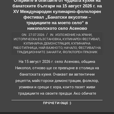
Открийте и опитайте от чудната кухня на
банатските българи на 15 август 2026 г. на
XV Международен кулинарно-фолклорен
фестивал „Банатски вкусотии –
традициите на моето село“ в
никополското село Асеново
ON:
27.07.2026
IN:
ИЗЛОЖЕНИЕ НА ХРАНИ
,
ИСТОРИЧЕСКА ВЪЗСТАНОВКА
,
КУЛИНАРЕН ФЕСТИВАЛ
,
КУЛИНАРНА ДЕМОНСТРАЦИЯ
,
КУЛИНАРНА
РАБОТИЛНИЦА
,
НАЙ-ВАЖНОТО
,
НАЧАЛО
,
ФЕСТИВАЛ НА
ТРАДИЦИОННИТЕ ЗАНАЯТИ
,
ФОЛКЛОРЕН ПРАЗНИК
На 15 август 2026 г. село Асеново, община
Никопол, отново ще се превърне в столица на
банатската кухня. Очакват ви автентични
рецепти, майсторски демонстрации, фолклор,
усмивки и срещи с хора, които пазят живи
традициите на своите предци. Ако обичате
ПРОЧЕТИ ОЩЕ :)