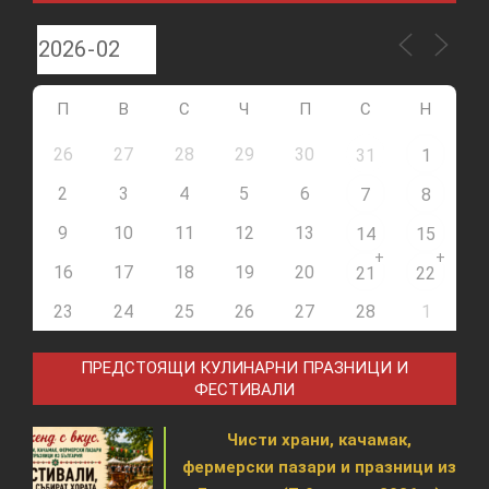
П
В
С
Ч
П
С
Н
26
27
28
29
30
31
1
2
3
4
5
6
7
8
9
10
11
12
13
14
15
+
+
16
17
18
19
20
21
22
23
24
25
26
27
28
1
ПРЕДСТОЯЩИ КУЛИНАРНИ ПРАЗНИЦИ И
ФЕСТИВАЛИ
Чисти храни, качамак,
фермерски пазари и празници из