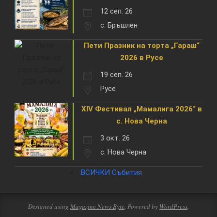
12 сеп. 26
с. Бръшлен
Пети Празник на торта „Гараш“
2026 в Русе
19 сеп. 26
Русе
XIV Фестивал „Мамалига 2026“ в
с. Нова Черна
3 окт. 26
с. Нова Черна
ВСИЧКИ Събития
Designed using
Magazine News Byte
. Powered by
WordPress
.