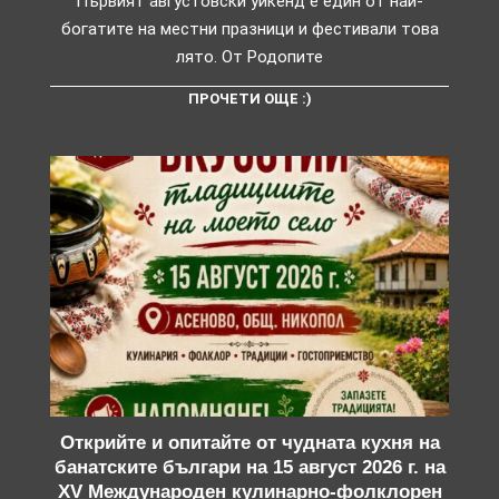
Първият августовски уикенд е един от най-
богатите на местни празници и фестивали това
лято. От Родопите
ПРОЧЕТИ ОЩЕ :)
Открийте и опитайте от чудната кухня на
банатските българи на 15 август 2026 г. на
XV Международен кулинарно-фолклорен