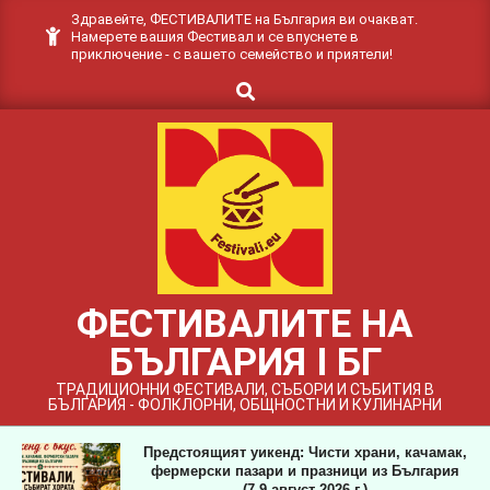
Skip
Здравейте, ФЕСТИВАЛИТЕ на България ви очакват.
Намерете вашия Фестивал и се впуснете в
to
приключение - с вашето семейство и приятели!
content
Search
ФЕСТИВАЛИТЕ НА
БЪЛГАРИЯ I БГ
ТРАДИЦИОННИ ФЕСТИВАЛИ, СЪБОРИ И СЪБИТИЯ В
БЪЛГАРИЯ - ФОЛКЛОРНИ, ОБЩНОСТНИ И КУЛИНАРНИ
Предстоящият уикенд: Чисти храни, качамак,
фермерски пазари и празници из България
(7-9 август 2026 г.)