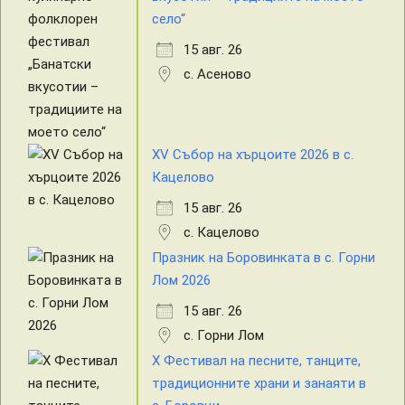
село“
15 авг. 26
с. Асеново
XV Събор на хърцоите 2026 в с.
Кацелово
15 авг. 26
с. Кацелово
Празник на Боровинката в с. Горни
Лом 2026
15 авг. 26
с. Горни Лом
X Фестивал на песните, танците,
традиционните храни и занаяти в