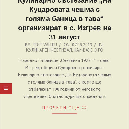
Кулинарно състезание „На
Куцаровата чешма с
голяма баница в тава“
организират в с. Изгрев на
31 август
2019-
BY:
FESTIVALI.EU
ON:
07.08.2019
IN:
КУЛИНАРЕН ФЕСТИВАЛ
,
НАЙ-ВАЖНОТО
08-
07
Народно читалище „Светлина 1927 г.“ – село
Изгрев, община Суворово организират
Кулинарно състезание „На Куцаровата чешма
с голяма баница в тава“, с което ще
отбележат 100 години от неговото
учредяване. Опитно жури ще определи и
ПРОЧЕТИ ОЩЕ 🙂