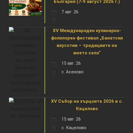
България (7-9 август 2026 г.)
7 авг. 26
XV Международен кулинарно-
фолклорен фестивал „Банатски
вкусотии – традициите на
моето село“
15 авг. 26
с. Асеново
XV Събор на хърцоите 2026 в с.
Кацелово
15 авг. 26
с. Кацелово