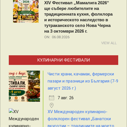
XIV Фестивал „Мамалига 2026“
ще събере любителите на
традиционната кухня, фолклора
и историческото наследство в
тутраканското село Нова Черна
на 3 октомври 2026 г.
ON:
06.08.2026
VIEW ALL
КУЛИНАРНИ ФЕСТИВАЛИ
Чисти храни, качамак, фермерски
пазари и празници из България (7-9
август 2026 г.)
7 авг. 26
XV Международен кулинарно-
фолклорен фестивал „Банатски
вкусотии – традициите на моето