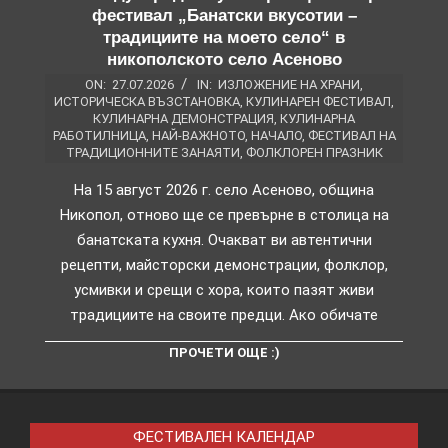
фестивал „Банатски вкусотии –
традициите на моето село“ в
никополското село Асеново
ON:
27.07.2026
IN:
ИЗЛОЖЕНИЕ НА ХРАНИ
,
ИСТОРИЧЕСКА ВЪЗСТАНОВКА
,
КУЛИНАРЕН ФЕСТИВАЛ
,
КУЛИНАРНА ДЕМОНСТРАЦИЯ
,
КУЛИНАРНА
РАБОТИЛНИЦА
,
НАЙ-ВАЖНОТО
,
НАЧАЛО
,
ФЕСТИВАЛ НА
ТРАДИЦИОННИТЕ ЗАНАЯТИ
,
ФОЛКЛОРЕН ПРАЗНИК
На 15 август 2026 г. село Асеново, община
Никопол, отново ще се превърне в столица на
банатската кухня. Очакват ви автентични
рецепти, майсторски демонстрации, фолклор,
усмивки и срещи с хора, които пазят живи
традициите на своите предци. Ако обичате
ПРОЧЕТИ ОЩЕ :)
ФЕСТИВАЛЕН КАЛЕНДАР