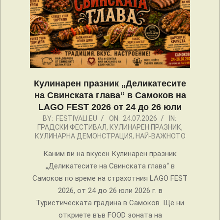
Кулинарен празник „Деликатесите
на Свинската глава“ в Самоков на
LAGO FEST 2026 от 24 до 26 юли
2026-
BY:
FESTIVALI.EU
ON:
24.07.2026
IN:
ГРАДСКИ ФЕСТИВАЛ
,
КУЛИНАРЕН ПРАЗНИК
,
07-
КУЛИНАРНА ДЕМОНСТРАЦИЯ
,
НАЙ-ВАЖНОТО
24
Каним ви на вкусен Кулинарен празник
„Деликатесите на Свинската глава“ в
Самоков по време на страхотния LAGO FEST
2026, от 24 до 26 юли 2026 г. в
Туристическата градина в Самоков. Ще ни
откриете във FOOD зоната на