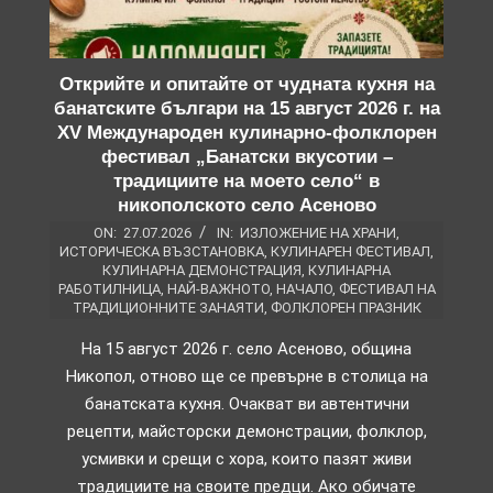
Открийте и опитайте от чудната кухня на
банатските българи на 15 август 2026 г. на
XV Международен кулинарно-фолклорен
фестивал „Банатски вкусотии –
традициите на моето село“ в
никополското село Асеново
ON:
27.07.2026
IN:
ИЗЛОЖЕНИЕ НА ХРАНИ
,
ИСТОРИЧЕСКА ВЪЗСТАНОВКА
,
КУЛИНАРЕН ФЕСТИВАЛ
,
КУЛИНАРНА ДЕМОНСТРАЦИЯ
,
КУЛИНАРНА
РАБОТИЛНИЦА
,
НАЙ-ВАЖНОТО
,
НАЧАЛО
,
ФЕСТИВАЛ НА
ТРАДИЦИОННИТЕ ЗАНАЯТИ
,
ФОЛКЛОРЕН ПРАЗНИК
На 15 август 2026 г. село Асеново, община
Никопол, отново ще се превърне в столица на
банатската кухня. Очакват ви автентични
рецепти, майсторски демонстрации, фолклор,
усмивки и срещи с хора, които пазят живи
традициите на своите предци. Ако обичате