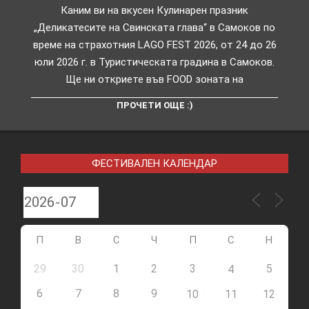
Каним ви на вкусен Кулинарен празник
„Деликатесите на Свинската глава“ в Самоков по
време на страхотния LAGO FEST 2026, от 24 до 26
юли 2026 г. в Туристическата градина в Самоков.
Ще ни откриете във FOOD зоната на
ПРОЧЕТИ ОЩЕ :)
ФЕСТИВАЛЕН КАЛЕНДАР
П
В
С
Ч
П
С
Н
29
30
1
2
3
5
4
6
7
8
9
10
11
12