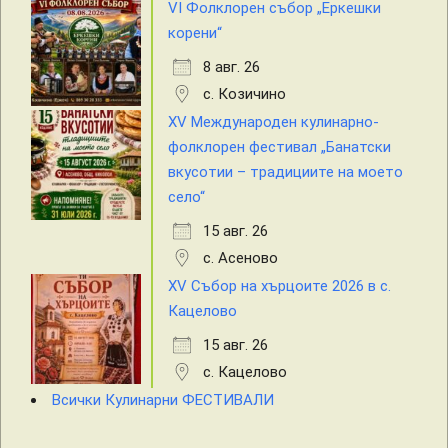
VI Фолклорен събор „Еркешки
корени“
8 авг. 26
с. Козичино
XV Международен кулинарно-
фолклорен фестивал „Банатски
вкусотии – традициите на моето
село“
15 авг. 26
с. Асеново
XV Събор на хърцоите 2026 в с.
Кацелово
15 авг. 26
с. Кацелово
Всички Кулинарни ФЕСТИВАЛИ