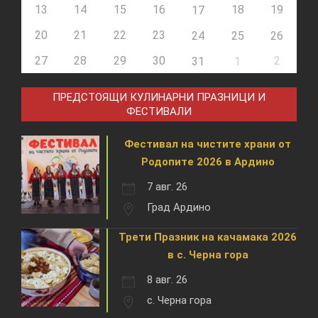
13
14
15
16
18
19
17
20
21
22
23
24
25
26
27
28
29
30
2
31
1
ПРЕДСТОЯЩИ КУЛИНАРНИ ПРАЗНИЦИ И
ФЕСТИВАЛИ
Фестивал на чистите храни от
Родопите 2026 в Ардино
7 авг. 26
Град Ардино
Трети Празник на качамака 2026
в с. Черна гора
8 авг. 26
с. Черна гора