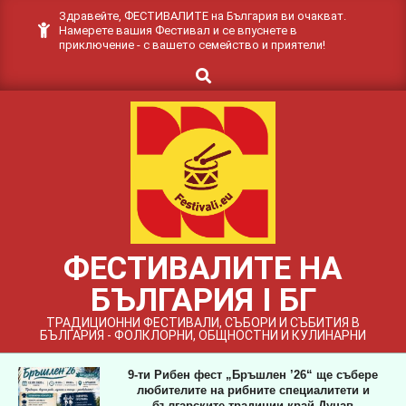
Skip
Здравейте, ФЕСТИВАЛИТЕ на България ви очакват.
Намерете вашия Фестивал и се впуснете в
to
приключение - с вашето семейство и приятели!
content
Search
ФЕСТИВАЛИТЕ НА
БЪЛГАРИЯ I БГ
ТРАДИЦИОННИ ФЕСТИВАЛИ, СЪБОРИ И СЪБИТИЯ В
БЪЛГАРИЯ - ФОЛКЛОРНИ, ОБЩНОСТНИ И КУЛИНАРНИ
9-ти Рибен фест „Бръшлен ’26“ ще събере
любителите на рибните специалитети и
българските традиции край Дунав