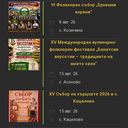
VI Фолклорен събор „Еркешки
корени“
8 авг. 26
с. Козичино
XV Международен кулинарно-
фолклорен фестивал „Банатски
вкусотии – традициите на
моето село“
15 авг. 26
с. Асеново
XV Събор на хърцоите 2026 в с.
Кацелово
15 авг. 26
с. Кацелово