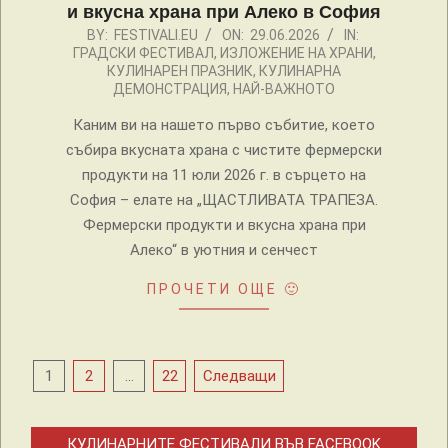
и вкусна храна при Алеко в София
2026-
BY:
FESTIVALI.EU
ON:
29.06.2026
IN:
ГРАДСКИ ФЕСТИВАЛ
,
ИЗЛОЖЕНИЕ НА ХРАНИ
,
06-
КУЛИНАРЕН ПРАЗНИК
,
КУЛИНАРНА
29
ДЕМОНСТРАЦИЯ
,
НАЙ-ВАЖНОТО
Каним ви на нашето първо събитие, което
събира вкусната храна с чистите фермерски
продукти на 11 юли 2026 г. в сърцето на
София – елате на „ЩАСТЛИВАТА ТРАПЕЗА.
Фермерски продукти и вкусна храна при
Алеко“ в уютния и сенчест
ПРОЧЕТИ ОЩЕ 🙂
Разделяне
1
2
…
22
Следващи
на
публикациите
КУЛИНАРНИТЕ ФЕСТИВАЛИ ВЪВ FACEBOOK