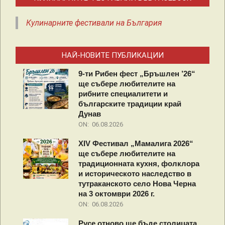
на
Кулинарните фестивали на България
страници
НАЙ-НОВИТЕ ПУБЛИКАЦИИ
9-ти Рибен фест „Бръшлен ’26“
ще събере любителите на
рибните специалитети и
българските традиции край
Дунав
ON:
06.08.2026
XIV Фестивал „Мамалига 2026“
ще събере любителите на
традиционната кухня, фолклора
и историческото наследство в
тутраканското село Нова Черна
на 3 октомври 2026 г.
ON:
06.08.2026
Русе отново ще бъде столицата