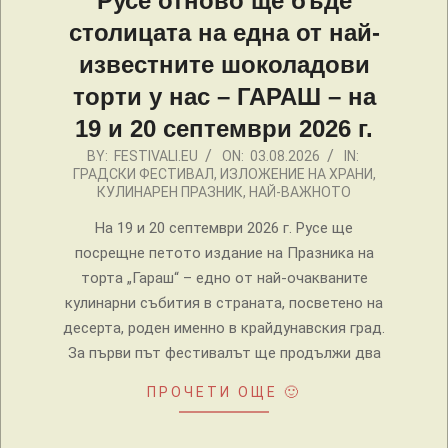
Русе отново ще бъде
столицата на една от най-
известните шоколадови
торти у нас – ГАРАШ – на
19 и 20 септември 2026 г.
2026-
BY:
FESTIVALI.EU
ON:
03.08.2026
IN:
ГРАДСКИ ФЕСТИВАЛ
,
ИЗЛОЖЕНИЕ НА ХРАНИ
,
08-
КУЛИНАРЕН ПРАЗНИК
,
НАЙ-ВАЖНОТО
03
На 19 и 20 септември 2026 г. Русе ще
посрещне петото издание на Празника на
торта „Гараш“ – едно от най-очакваните
кулинарни събития в страната, посветено на
десерта, роден именно в крайдунавския град.
За първи път фестивалът ще продължи два
ПРОЧЕТИ ОЩЕ 🙂