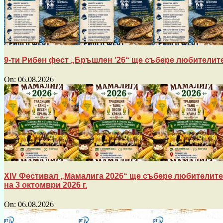
9-ти Рибен фест „Бръшлен ’26“ ще събере любителите
On:
06.08.2026
XIV Фестивал „Мамалига 2026“ ще събере любителите 
на 3 октомври 2026 г.
On:
06.08.2026