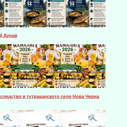
й Дунав
следство в тутраканското село Нова Черна