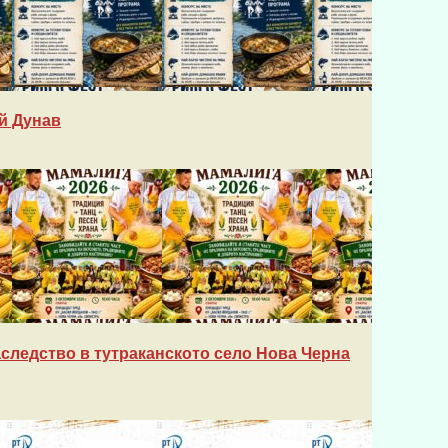
й Дунав
следство в тутраканското село Нова Черна