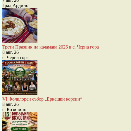
7 авг. 26
Град Ардино
Трети Празник на качамака 2026 в с. Черна гора
8 авг. 26
с. Черна гора
VI Фолклорен събор „Еркешки корени“
8 авг. 26
с. Козичино