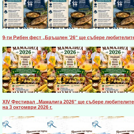
9-ти Рибен фест „Бръшлен ’26“ ще събере любителите
XIV Фестивал „Мамалига 2026“ ще събере любителите 
на 3 октомври 2026 г.