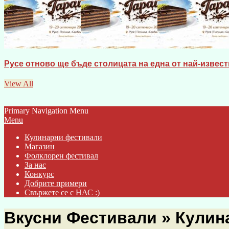
Русе отново ще бъде столицата на една от най-известн
View All
Primary Navigation Menu
Menu
Кулинарни фестивали
Магазин
Фолклорен фестивал
За нас
Конкурс
Добрите примери
Свържете се с НАС :)
Вкусни Фестивали »
Кулин