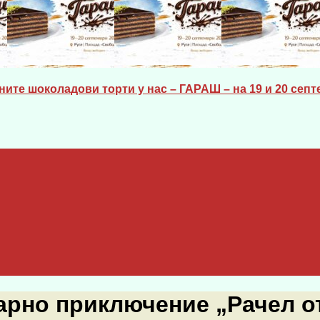
ите шоколадови торти у нас – ГАРАШ – на 19 и 20 септе
арно приключение „Рачел от