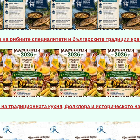
 на рибните специалитети и българските традиции кра
на традиционната кухня, фолклора и историческото на