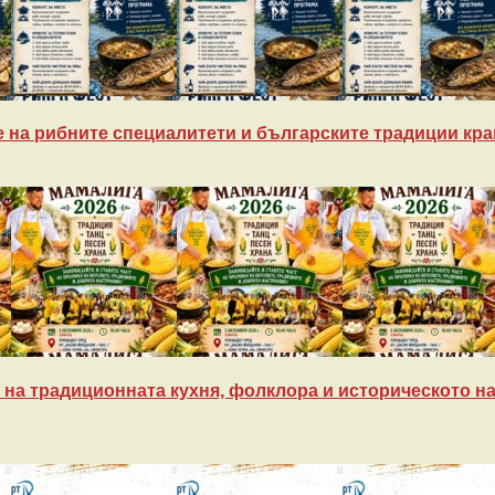
 на рибните специалитети и българските традиции кра
на традиционната кухня, фолклора и историческото на