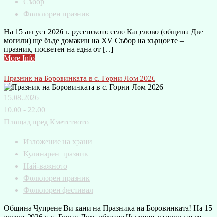
Събор
Фолклорен празник
На 15 август 2026 г. русенското село Кацелово (община Две
могили) ще бъде домакин на XV Събор на хърцоите –
празник, посветен на една от [...]
More Info
Празник на Боровинката в с. Горни Лом 2026
15.08.2026
10:00 - 22:00
Площад пред Кметството
Изложение на храни
Кулинарен празник
Най-важното
Фолклорен празник
Фолклорен фестивал
Община Чупрене Ви кани на Празника на Боровинката! На 15
август 2026 г. с. Горни Лом, община Чупрене, отново ще се