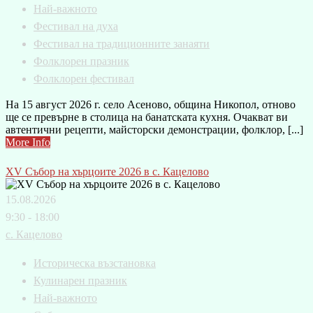
Най-важното
Фестивал на духа
Фестивал на традиционните занаяти
Фолклорен празник
Фолклорен фестивал
На 15 август 2026 г. село Асеново, община Никопол, отново
ще се превърне в столица на банатската кухня. Очакват ви
автентични рецепти, майсторски демонстрации, фолклор, [...]
More Info
XV Събор на хърцоите 2026 в с. Кацелово
15.08.2026
9:30 - 18:00
с. Кацелово
Историческа възстановка
Кулинарен празник
Най-важното