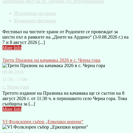
Централна част на гр. Ардино, ул. Републиканска
Изложение на храни
Кулинарен фестивал
Фестивал на чистите храни от Родопите се провеждат за
шести път в рамките на „Дните на Ардино“ (3-9.08.2026 г.) на
7 и 8 август 2026 [...]
More Info
Трети Празник на качамака 2026 в с. Черна гора
08.08.2026
11:30 - 17:00
с. Черна гора
Третото издание на Празника на качамака ще се състои на 8
август 2026 г. от 11:30 ч. в пернишкото село Черна гора. Това
съобщиха за [...]
More Info
VI Фолклорен събор „Еркешки корени“