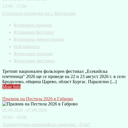
12:00 - 17:00
Спортната площадка на с. Бродилово
Кулинарен празник
Кулинарен фестивал
Кулинарна демонстрация
Най-важното
Фолклорен празник
Фолклорен фестивал
Третият национален фолклорен фестивал „Есекийска
плетеница“ 2026 ще се проведе на 22 и 23 август 2026 г. в село
Бродилово, община Царево, област Бургас. Паралелно [...]
More Info
Празник на Пестила 2026 в Габрово
05.09.2026 - 07.09.2026
10:00 - 18:00
Архитектурно-етнографски комплекс „Етър“