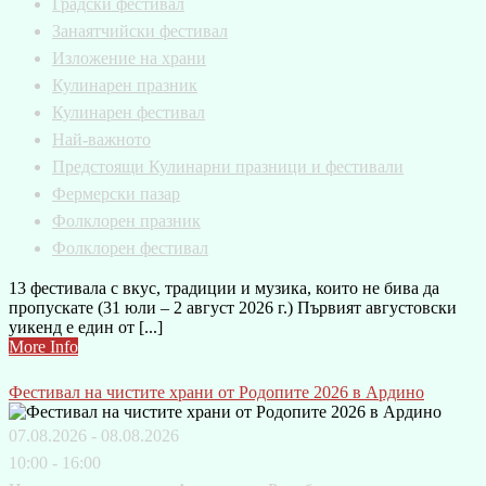
Градски фестивал
Занаятчийски фестивал
Изложение на храни
Кулинарен празник
Кулинарен фестивал
Най-важното
Предстоящи Кулинарни празници и фестивали
Фермерски пазар
Фолклорен празник
Фолклорен фестивал
13 фестивала с вкус, традиции и музика, които не бива да
пропускате (31 юли – 2 август 2026 г.) Първият августовски
уикенд е един от [...]
More Info
Фестивал на чистите храни от Родопите 2026 в Ардино
07.08.2026 - 08.08.2026
10:00 - 16:00