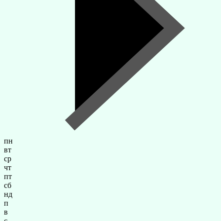
пн
вт
ср
чт
пт
сб
нд
п
в
с