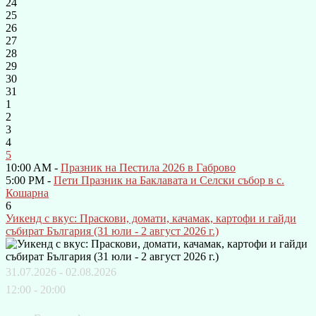
24
25
26
27
28
29
30
31
1
2
3
4
5
10:00 AM -
Празник на Пестила 2026 в Габрово
5:00 PM -
Пети Празник на Баклавата и Селски събор в с.
Кошарна
6
Уикенд с вкус: Праскови, домати, качамак, картофи и гайди
събират България (31 юли - 2 август 2026 г.)
31.07.2026 - 02.08.2026
12:00 - 20:00