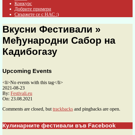
Конкурс
Добрите примери
Свържете се с НАС :)
Вкусни Фестивали »
Међународни Сабор на
Кадибогазу
Upcoming Events
<li>No events with this tag</li>
2021-08-23
By:
Festivali.eu
On:
23.08.2021
Comments are closed, but
trackbacks
and pingbacks are open.
Кулинарните фестивали във Facebook