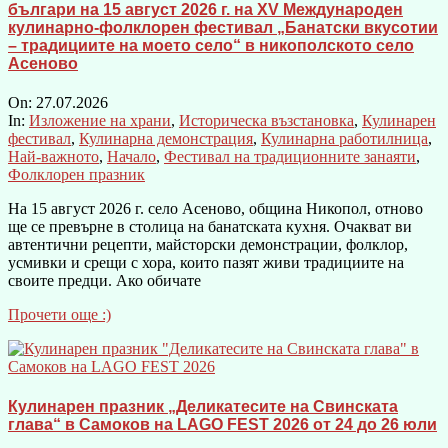
българи на 15 август 2026 г. на XV Международен
кулинарно-фолклорен фестивал „Банатски вкусотии
– традициите на моето село“ в никополското село
Асеново
On:
27.07.2026
In:
Изложение на храни
,
Историческа възстановка
,
Кулинарен
фестивал
,
Кулинарна демонстрация
,
Кулинарна работилница
,
Най-важното
,
Начало
,
Фестивал на традиционните занаяти
,
Фолклорен празник
На 15 август 2026 г. село Асеново, община Никопол, отново
ще се превърне в столица на банатската кухня. Очакват ви
автентични рецепти, майсторски демонстрации, фолклор,
усмивки и срещи с хора, които пазят живи традициите на
своите предци. Ако обичате
Прочети още :)
Кулинарен празник „Деликатесите на Свинската
глава“ в Самоков на LAGO FEST 2026 от 24 до 26 юли