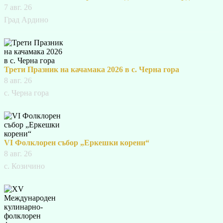
7 авг. 26
Град Ардино
Трети Празник на качамака 2026 в с. Черна гора
8 авг. 26
с. Черна гора
VI Фолклорен събор „Еркешки корени“
8 авг. 26
с. Козичино