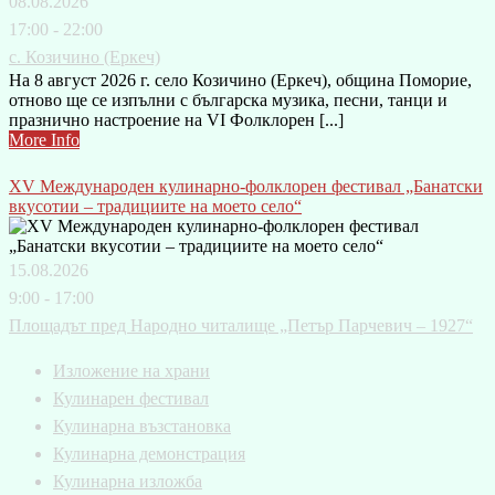
08.08.2026
17:00 - 22:00
с. Козичино (Еркеч)
На 8 август 2026 г. село Козичино (Еркеч), община Поморие,
отново ще се изпълни с българска музика, песни, танци и
празнично настроение на VI Фолклорен [...]
More Info
XV Международен кулинарно-фолклорен фестивал „Банатски
вкусотии – традициите на моето село“
15.08.2026
9:00 - 17:00
Площадът пред Народно читалище „Петър Парчевич – 1927“
Изложение на храни
Кулинарен фестивал
Кулинарна възстановка
Кулинарна демонстрация
Кулинарна изложба