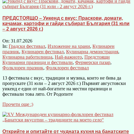
ПРЕДСТОЯЩО – Уикенд с вкус: Праскови, домати,
качамак, картофи и гайди събират България (31 юли
– 2 август 2026 г.)
On:
31.07.2026
In:
Градски фестивал
,
Изложение на храни
,
Кулинарен
празник
,
Кулинарен фестивал
,
Кулинарна демонстрация
,
Кулинарна работилница
,
Най-важното
,
Предстоящи
Кулинарни празници и фестивали
,
Фермерски пазар
,
Фолклорен празник
,
Фолклорен фестивал
13 фестивала с вкус, традиции и музика, които не бива да
пропускате (31 юли – 2 август 2026 г.) Първият августовски
уикенд е един от най-богатите на местни празници и
фестивали това лято. От Родопите
Прочети още :)
Открийте и опитайте от чудната кухня на банатските