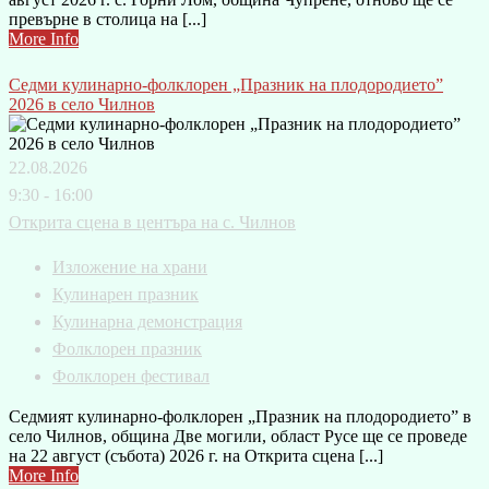
превърне в столица на [...]
More Info
Седми кулинарно-фолклорен „Празник на плодородието”
2026 в село Чилнов
22.08.2026
9:30 - 16:00
Открита сцена в центъра на с. Чилнов
Изложение на храни
Кулинарен празник
Кулинарна демонстрация
Фолклорен празник
Фолклорен фестивал
Седмият кулинарно-фолклорен „Празник на плодородието” в
село Чилнов, община Две могили, област Русе ще се проведе
на 22 август (събота) 2026 г. на Открита сцена [...]
More Info