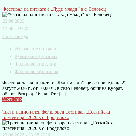
Фестивал на питката с „Луди млади“ в с. Беловец
22.08.2026
10:00 - 16:30
На Площада
Изложение на храни
Кулинарен фестивал
Фолклорен празник
Фолклорен фестивал
Фестивалът на питката с „Луди млади“ ще се проведе на 22
август 2026 г., от 10.00 ч., в село Беловец, община Кубрат,
област Разград. Очаквайте [...]
More Info
Трети национален фолклорен фестивал „Есекийска
плетеница“ 2026 в с. Бродилово
22.08.2026 - 23.08.2026