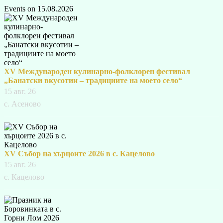
Events on 15.08.2026
XV Международен кулинарно-фолклорен фестивал
„Банатски вкусотии – традициите на моето село“
15 авг. 26
с. Асеново
XV Събор на хърцоите 2026 в с. Кацелово
15 авг. 26
с. Кацелово