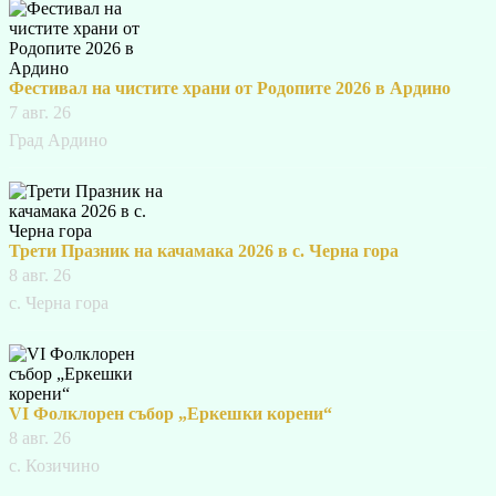
Фестивал на чистите храни от Родопите 2026 в Ардино
7 авг. 26
Град Ардино
Трети Празник на качамака 2026 в с. Черна гора
8 авг. 26
с. Черна гора
VI Фолклорен събор „Еркешки корени“
8 авг. 26
с. Козичино