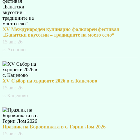
XV Международен кулинарно-фолклорен фестивал
„Банатски вкусотии – традициите на моето село“
15 авг. 26
с. Асеново
XV Събор на хърцоите 2026 в с. Кацелово
15 авг. 26
с. Кацелово
Празник на Боровинката в с. Горни Лом 2026
15 авг. 26