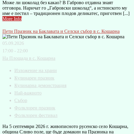
Може ли шоколад без какао? В Габрово отдавна знаят
отговора. Наричат го „Габровски шоколад“, а истинското му
име е пестил – традиционен плодов деликатес, приготвен [...]
More Info
Пети Празник на Баклавата и Селски събор в с. Кошарна
05.09.2026
17:00 - 22:00
На Площада в с. Кошарна
Изложение на храни
Кулинарен празник
Кулинарна демонстрация
Най-важното
Събор
Фолклорен празник
Фолклорен фестивал
На 5 септември 2026 г. живописното русенско село Кошарна,
община Сливо поле, ще бъде домакин на Празника на