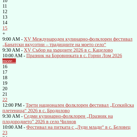
10
11
12
13
14
15
+
9:00 AM -
XV Международен кулинарно-фолклорен фестивал
„Банатски вкусотии – традициите на моето село“
9:30 AM -
XV Събор на хърцоите 2026 в с. Кацелово
10:00 AM -
Празник на Боровинката в с. Горни Лом 2026
more...
16
17
18
19
20
21
22
12:00 PM -
Трети национален фолклорен фестивал „Есекийска
плетеница“ 2026 в с. Бродилово
9:30 AM -
Седми кулинарно-фолклорен „Празник на
плодородието” 2026 в село Чилнов
10:00 AM -
Фестивал на питката с „Луди млади“ в с. Беловец
23