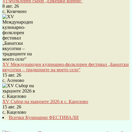
VI Фолклорен събор „Еркешки корени“
8 авг. 26
с. Козичино
XV Международен кулинарно-фолклорен фестивал „Банатски
вкусотии – традициите на моето село“
15 авг. 26
с. Асеново
XV Събор на хърцоите 2026 в с. Кацелово
15 авг. 26
с. Кацелово
Всички Кулинарни ФЕСТИВАЛИ