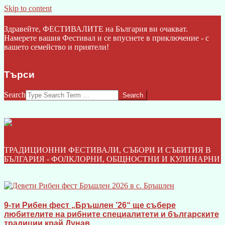
Skip to content
Click Here
Здравейте, ФЕСТИВАЛИТЕ на България ви очакват.
Намерете вашия Фестивал и се впуснете в приключение - с
вашето семейство и приятели!
Търси
Search
ФЕСТИВАЛИТЕ НА БЪЛГАРИЯ I БГ
ТРАДИЦИОННИ ФЕСТИВАЛИ, СЪБОРИ И СЪБИТИЯ В
БЪЛГАРИЯ - ФОЛКЛОРНИ, ОБЩНОСТНИ И КУЛИНАРНИ
9-ти Рибен фест „Бръшлен ’26“ ще събере
любителите на рибните специалитети и българските
традиции край Дунав