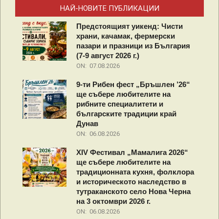
НАЙ-НОВИТЕ ПУБЛИКАЦИИ
Предстоящият уикенд: Чисти
храни, качамак, фермерски
пазари и празници из България
(7-9 август 2026 г.)
ON:
07.08.2026
9-ти Рибен фест „Бръшлен ’26“
ще събере любителите на
рибните специалитети и
българските традиции край
Дунав
ON:
06.08.2026
XIV Фестивал „Мамалига 2026“
ще събере любителите на
традиционната кухня, фолклора
и историческото наследство в
тутраканското село Нова Черна
на 3 октомври 2026 г.
ON:
06.08.2026