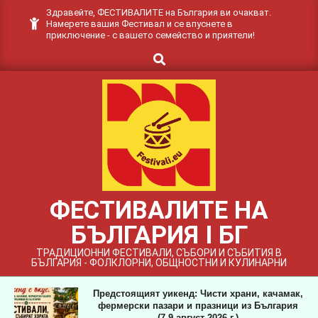
Skip
Здравейте, ФЕСТИВАЛИТЕ на България ви очакват.
Намерете вашия Фестивал и се впуснете в
to
приключение - с вашето семейство и приятели!
content
Search
ФЕСТИВАЛИТЕ НА
БЪЛГАРИЯ I БГ
ТРАДИЦИОННИ ФЕСТИВАЛИ, СЪБОРИ И СЪБИТИЯ В
БЪЛГАРИЯ - ФОЛКЛОРНИ, ОБЩНОСТНИ И КУЛИНАРНИ
Предстоящият уикенд: Чисти храни, качамак,
фермерски пазари и празници из България
(7-9 август 2026 г.)