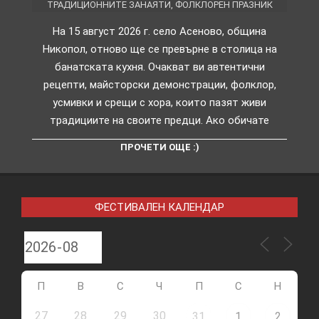
ТРАДИЦИОННИТЕ ЗАНАЯТИ
,
ФОЛКЛОРЕН ПРАЗНИК
На 15 август 2026 г. село Асеново, община
Никопол, отново ще се превърне в столица на
банатската кухня. Очакват ви автентични
рецепти, майсторски демонстрации, фолклор,
усмивки и срещи с хора, които пазят живи
традициите на своите предци. Ако обичате
ПРОЧЕТИ ОЩЕ :)
ФЕСТИВАЛЕН КАЛЕНДАР
П
В
С
Ч
П
С
Н
27
28
29
30
31
1
2