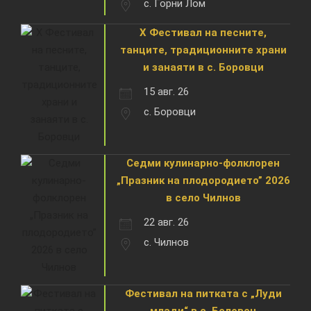
с. Горни Лом
X Фестивал на песните,
танците, традиционните храни
и занаяти в с. Боровци
15 авг. 26
с. Боровци
Седми кулинарно-фолклорен
„Празник на плодородието” 2026
в село Чилнов
22 авг. 26
с. Чилнов
Фестивал на питката с „Луди
млади“ в с. Беловец