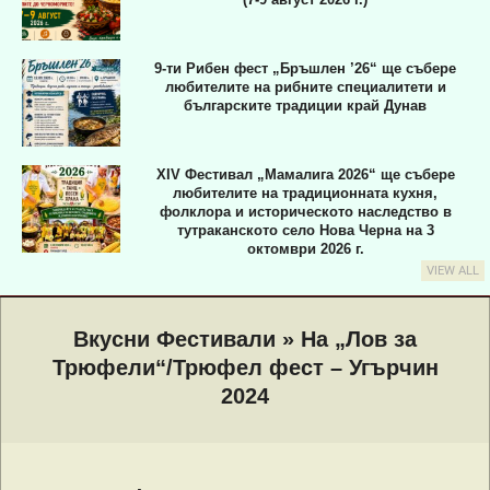
9-ти Рибен фест „Бръшлен ’26“ ще събере
любителите на рибните специалитети и
българските традиции край Дунав
XIV Фестивал „Мамалига 2026“ ще събере
любителите на традиционната кухня,
фолклора и историческото наследство в
тутраканското село Нова Черна на 3
октомври 2026 г.
VIEW ALL
Primary
Navigation
Вкусни Фестивали »
На „Лов за
Menu
Трюфели“/Трюфел фест – Угърчин
2024