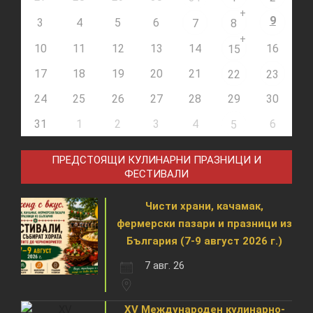
+
9
3
4
5
6
7
8
+
10
11
12
13
14
16
15
17
18
19
20
21
22
23
24
25
26
27
28
29
30
31
1
2
3
4
6
5
ПРЕДСТОЯЩИ КУЛИНАРНИ ПРАЗНИЦИ И
ФЕСТИВАЛИ
Чисти храни, качамак,
фермерски пазари и празници из
България (7-9 август 2026 г.)
7 авг. 26
XV Международен кулинарно-