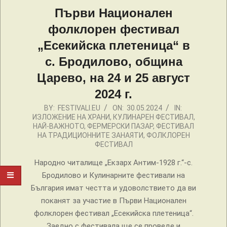
Първи Национален
фолклорен фестивал
„Есекийска плетеница“ в
с. Бродилово, община
Царево, на 24 и 25 август
2024 г.
2024-
BY:
FESTIVALI.EU
ON:
30.05.2024
IN:
ИЗЛОЖЕНИЕ НА ХРАНИ
,
КУЛИНАРЕН ФЕСТИВАЛ
,
05-
НАЙ-ВАЖНОТО
,
ФЕРМЕРСКИ ПАЗАР
,
ФЕСТИВАЛ
30
НА ТРАДИЦИОННИТЕ ЗАНАЯТИ
,
ФОЛКЛОРЕН
ФЕСТИВАЛ
Народно читалище „Екзарх Антим-1928 г.“-с.
Бродилово и Кулинарните фестивали на
България имат честта и удоволствието да ви
поканят за участие в Първи Национален
фолклорен фестивал „Есекийска плетеница“.
Заедно с фестивала ще се проведе и