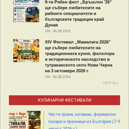
9-ти Рибен фест „Бръшлен ’26“
ще събере любителите на
рибните специалитети и
българските традиции край
Дунав
ON:
06.08.2026
XIV Фестивал „Мамалига 2026“
ще събере любителите на
традиционната кухня, фолклора
и историческото наследство в
тутраканското село Нова Черна
на 3 октомври 2026 г.
ON:
06.08.2026
VIEW ALL
КУЛИНАРНИ ФЕСТИВАЛИ
Чисти храни, качамак, фермерски
пазари и празници из България (7-9
август 2026 г.)