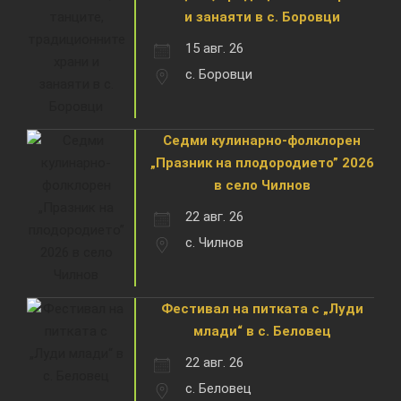
и занаяти в с. Боровци
15 авг. 26
с. Боровци
Седми кулинарно-фолклорен
„Празник на плодородието” 2026
в село Чилнов
22 авг. 26
с. Чилнов
Фестивал на питката с „Луди
млади“ в с. Беловец
22 авг. 26
с. Беловец