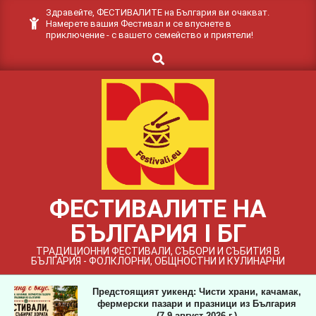
Skip
Здравейте, ФЕСТИВАЛИТЕ на България ви очакват.
Намерете вашия Фестивал и се впуснете в
to
приключение - с вашето семейство и приятели!
content
Search
ФЕСТИВАЛИТЕ НА
БЪЛГАРИЯ I БГ
ТРАДИЦИОННИ ФЕСТИВАЛИ, СЪБОРИ И СЪБИТИЯ В
БЪЛГАРИЯ - ФОЛКЛОРНИ, ОБЩНОСТНИ И КУЛИНАРНИ
Предстоящият уикенд: Чисти храни, качамак,
фермерски пазари и празници из България
(7-9 август 2026 г.)