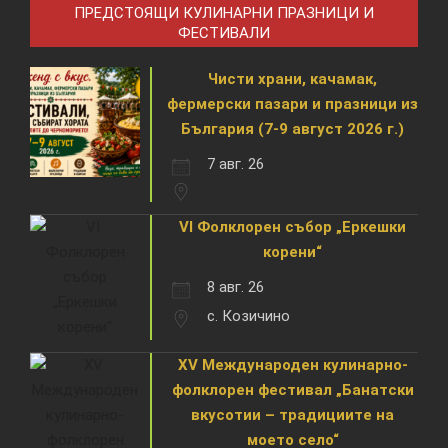
ПРЕДСТОЯЩИ КУЛИНАРНИ ПРАЗНИЦИ И
ФЕСТИВАЛИ
Чисти храни, качамак,
фермерски пазари и празници из
България (7-9 август 2026 г.)
7 авг. 26
VI Фолклорен събор „Еркешки
корени“
8 авг. 26
с. Козичино
XV Международен кулинарно-
фолклорен фестивал „Банатски
вкусотии – традициите на
моето село“