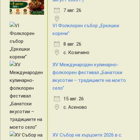
7 авг. 26
VI Фолклорен събор „Еркешки
корени“
8 авг. 26
с. Козичино
XV Международен кулинарно-
фолклорен фестивал „Банатски
вкусотии – традициите на моето
село“
15 авг. 26
с. Асеново
XV Събор на хърцоите 2026 в с.