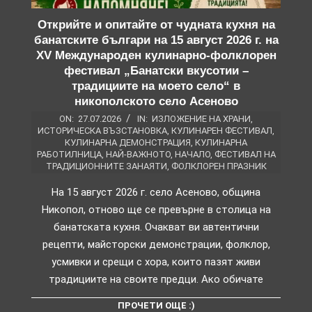
Открийте и опитайте от чудната кухня на
банатските българи на 15 август 2026 г. на
XV Международен кулинарно-фолклорен
фестивал „Банатски вкусотии –
традициите на моето село“ в
никополското село Асеново
ON:
27.07.2026
IN:
ИЗЛОЖЕНИЕ НА ХРАНИ
,
ИСТОРИЧЕСКА ВЪЗСТАНОВКА
,
КУЛИНАРЕН ФЕСТИВАЛ
,
КУЛИНАРНА ДЕМОНСТРАЦИЯ
,
КУЛИНАРНА
РАБОТИЛНИЦА
,
НАЙ-ВАЖНОТО
,
НАЧАЛО
,
ФЕСТИВАЛ НА
ТРАДИЦИОННИТЕ ЗАНАЯТИ
,
ФОЛКЛОРЕН ПРАЗНИК
На 15 август 2026 г. село Асеново, община
Никопол, отново ще се превърне в столица на
банатската кухня. Очакват ви автентични
рецепти, майсторски демонстрации, фолклор,
усмивки и срещи с хора, които пазят живи
традициите на своите предци. Ако обичате
ПРОЧЕТИ ОЩЕ :)