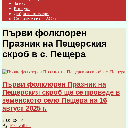
За нас
Конкурс
Добрите примери
Свържете се с НАС :)
Първи фолклорен
Празник на Пещерския
скроб в с. Пещера
Първи фолклорен Празник на
Пещерския скроб ще се проведе в
земенското село Пещера на 16
август 2025 г.
2025-08-14
By:
Festivali.eu