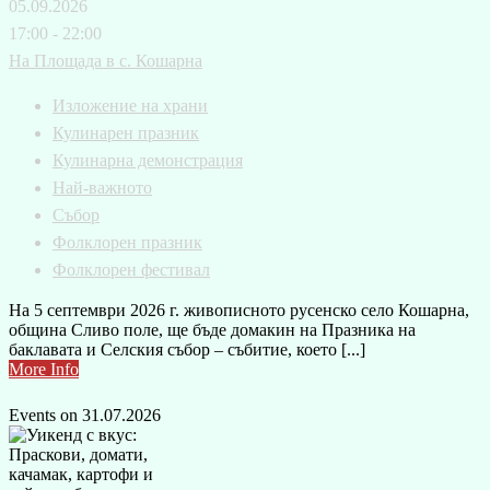
05.09.2026
17:00 - 22:00
На Площада в с. Кошарна
Изложение на храни
Кулинарен празник
Кулинарна демонстрация
Най-важното
Събор
Фолклорен празник
Фолклорен фестивал
На 5 септември 2026 г. живописното русенско село Кошарна,
община Сливо поле, ще бъде домакин на Празника на
баклавата и Селския събор – събитие, което [...]
More Info
Events on 31.07.2026