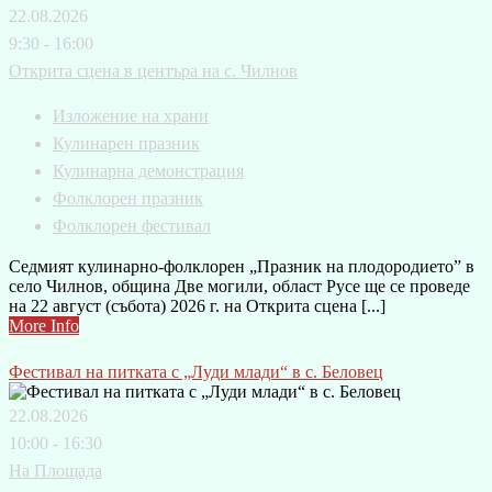
22.08.2026
9:30 - 16:00
Открита сцена в центъра на с. Чилнов
Изложение на храни
Кулинарен празник
Кулинарна демонстрация
Фолклорен празник
Фолклорен фестивал
Седмият кулинарно-фолклорен „Празник на плодородието” в
село Чилнов, община Две могили, област Русе ще се проведе
на 22 август (събота) 2026 г. на Открита сцена [...]
More Info
Фестивал на питката с „Луди млади“ в с. Беловец
22.08.2026
10:00 - 16:30
На Площада