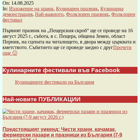
On:
14.08.2025
In:
Изложение на храни
,
Кулинарен празник
,
Кулинарна
демонстрация
,
Най-важното
,
Фолклорен празник
,
Фолклорен
фестивал
Първият празник на „Пещерския скроб“ ще се проведе на 16
август 2025 г., събота, в с. Пещера, община Земен, област
Перник, на сцената на читалището, в двора между църквата и
кметството. Събитието ще се проведе заедно с друг
Прочети
още 🙂
Кулинарните фестивали във Facebook
Кулинарните фестивали на България
Най-новите ПУБЛИКАЦИИ
Предстоящият уикенд: Чисти храни, качамак,
фермерски пазари и празници из България (7-9