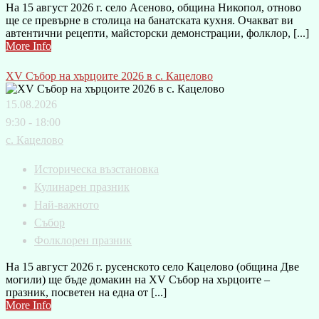
На 15 август 2026 г. село Асеново, община Никопол, отново
ще се превърне в столица на банатската кухня. Очакват ви
автентични рецепти, майсторски демонстрации, фолклор, [...]
More Info
XV Събор на хърцоите 2026 в с. Кацелово
15.08.2026
9:30 - 18:00
с. Кацелово
Историческа възстановка
Кулинарен празник
Най-важното
Събор
Фолклорен празник
На 15 август 2026 г. русенското село Кацелово (община Две
могили) ще бъде домакин на XV Събор на хърцоите –
празник, посветен на една от [...]
More Info