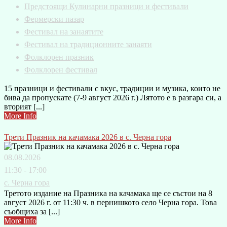
Предстоящи Кулинарни празници и фестивали
Фермерски пазар
Фестивал на занаятите
Фестивал на традиционните занаяти
Фолклорен празник
Фолклорен фестивал
15 празници и фестивали с вкус, традиции и музика, които не
бива да пропускате (7-9 август 2026 г.) Лятото е в разгара си, а
вторият [...]
More Info
Трети Празник на качамака 2026 в с. Черна гора
08.08.2026
11:30 - 17:00
с. Черна гора
Третото издание на Празника на качамака ще се състои на 8
август 2026 г. от 11:30 ч. в пернишкото село Черна гора. Това
съобщиха за [...]
More Info