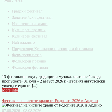
12:00 - 20:00
Градски фестивал
Занаятчийски фестивал
Изложение на храни
Кулинарен празник
Кулинарен фестивал
Най-важното
Предстоящи Кулинарни празници и фестивали
Фермерски пазар
Фолклорен празник
Фолклорен фестивал
13 фестивала с вкус, традиции и музика, които не бива да
пропускате (31 юли – 2 август 2026 г.) Първият августовски
уикенд е един от [...]
More Info
Фестивал на чистите храни от Родопите 2026 в Ардино
07.08.2026 - 08.08.2026