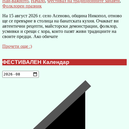
Най-важното
,
Начало
,
Фестивал на традиционните занаяти
,
Фолклорен празник
На 15 август 2026 г. село Асеново, община Никопол, отново
ще се превърне в столица на банатската кухня. Очакват ви
автентични рецепти, майсторски демонстрации, фолклор,
усмивки и срещи с хора, които пазят живи традициите на
своите предци. Ако обичате
Прочети още :)
ФЕСТИВАЛЕН Календар