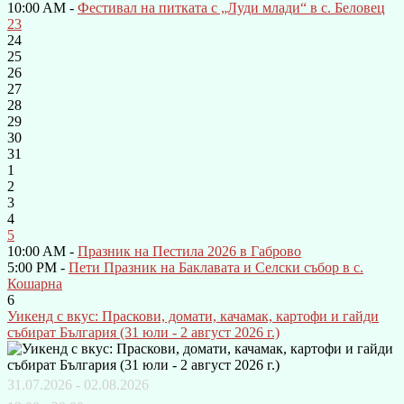
10:00 AM -
Фестивал на питката с „Луди млади“ в с. Беловец
23
24
25
26
27
28
29
30
31
1
2
3
4
5
10:00 AM -
Празник на Пестила 2026 в Габрово
5:00 PM -
Пети Празник на Баклавата и Селски събор в с.
Кошарна
6
Уикенд с вкус: Праскови, домати, качамак, картофи и гайди
събират България (31 юли - 2 август 2026 г.)
31.07.2026 - 02.08.2026