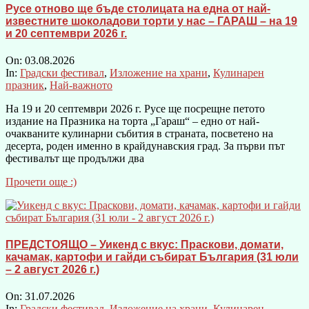
Русе отново ще бъде столицата на една от най-
известните шоколадови торти у нас – ГАРАШ – на 19
и 20 септември 2026 г.
On:
03.08.2026
In:
Градски фестивал
,
Изложение на храни
,
Кулинарен
празник
,
Най-важното
На 19 и 20 септември 2026 г. Русе ще посрещне петото
издание на Празника на торта „Гараш“ – едно от най-
очакваните кулинарни събития в страната, посветено на
десерта, роден именно в крайдунавския град. За първи път
фестивалът ще продължи два
Прочети още :)
ПРЕДСТОЯЩО – Уикенд с вкус: Праскови, домати,
качамак, картофи и гайди събират България (31 юли
– 2 август 2026 г.)
On:
31.07.2026
In:
Градски фестивал
,
Изложение на храни
,
Кулинарен