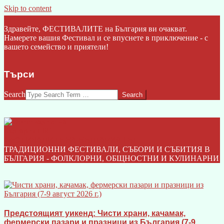
Skip to content
Click Here
Здравейте, ФЕСТИВАЛИТЕ на България ви очакват.
Намерете вашия Фестивал и се впуснете в приключение - с
вашето семейство и приятели!
Търси
Search
ФЕСТИВАЛИТЕ НА БЪЛГАРИЯ I БГ
ТРАДИЦИОННИ ФЕСТИВАЛИ, СЪБОРИ И СЪБИТИЯ В
БЪЛГАРИЯ - ФОЛКЛОРНИ, ОБЩНОСТНИ И КУЛИНАРНИ
Предстоящият уикенд: Чисти храни, качамак,
фермерски пазари и празници из България (7-9