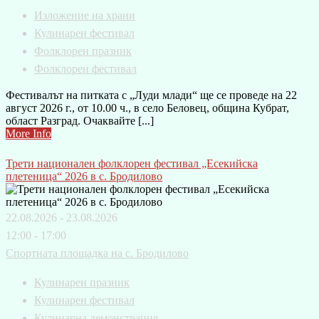
Изложение на храни
Кулинарен фестивал
Фолклорен празник
Фолклорен фестивал
Фестивалът на питката с „Луди млади“ ще се проведе на 22
август 2026 г., от 10.00 ч., в село Беловец, община Кубрат,
област Разград. Очаквайте [...]
More Info
Трети национален фолклорен фестивал „Есекийска
плетеница“ 2026 в с. Бродилово
22.08.2026 - 23.08.2026
12:00 - 17:00
Спортната площадка на с. Бродилово
Кулинарен празник
Кулинарен фестивал
Кулинарна демонстрация