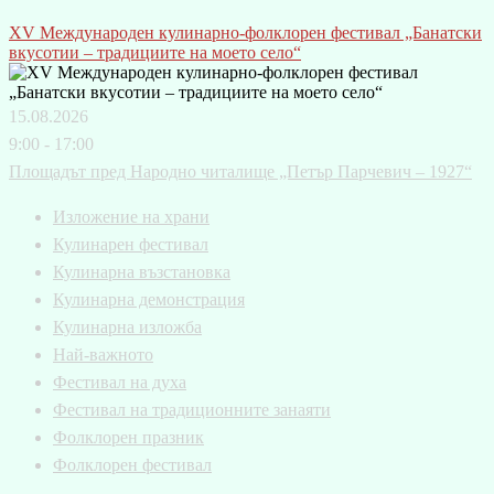
XV Международен кулинарно-фолклорен фестивал „Банатски
вкусотии – традициите на моето село“
15.08.2026
9:00 - 17:00
Площадът пред Народно читалище „Петър Парчевич – 1927“
Изложение на храни
Кулинарен фестивал
Кулинарна възстановка
Кулинарна демонстрация
Кулинарна изложба
Най-важното
Фестивал на духа
Фестивал на традиционните занаяти
Фолклорен празник
Фолклорен фестивал