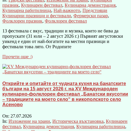
празник
,
Кулинарен фестивал
,
Кулинарна демонстрация
,
Кулинарна работилница
,
Най-важното
,
Предстоящи
Кулинарни празници и фестивали
,
Фермерски пазар
,
Фолклорен празник
,
Фолклорен фестивал
13 фестивала с вкус, традиции и музика, които не бива да
пропускате (31 юли – 2 август 2026 г.) Първият августовски
уикенд е един от най-богатите на местни празници и
фестивали това лято. От Родопите
Прочети още :)
Открийте и опитайте от чудната кухня на банатските
българи на 15 август 2026 г. на XV Международен
кулинарно-фолклорен фестивал „Банатски вкусотии
– традициите на моето село“ в никополското село
Асеново
On:
27.07.2026
In:
Изложение на храни
,
Историческа възстановка
,
Кулинарен
фестивал
,
Кулинарна демонстрация
,
Кулинарна работилница
,