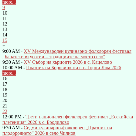
more...
9
10
11
12
13
14
15
+
9:00 AM -
XV Международен кулинарно-фолклорен фестивал
„Банатски вкусотии – традициите на моето село“
9:30 AM -
XV Събор на хърцоите 2026 в с. Кацелово
10:00 AM -
Празник на Боровинката в с. Горни Лом 2026
more...
16
17
18
19
20
21
22
12:00 PM -
Трети национален фолклорен фестивал „Есекийска
плетеница“ 2026 в с. Бродилово
9:30 AM -
Седми кулинарно-фолклорен „Празник на
плодородието” 2026 в село Чилнов