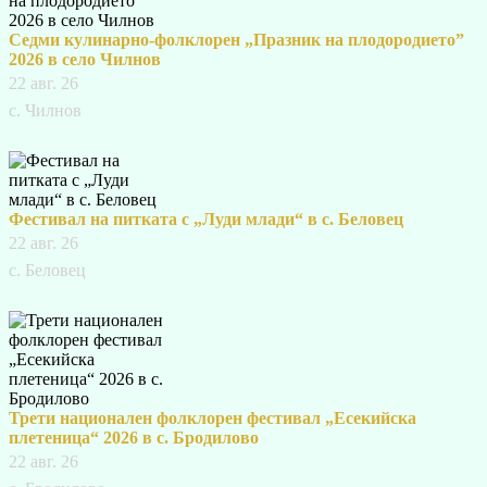
Седми кулинарно-фолклорен „Празник на плодородието”
2026 в село Чилнов
22 авг. 26
с. Чилнов
Фестивал на питката с „Луди млади“ в с. Беловец
22 авг. 26
с. Беловец
Трети национален фолклорен фестивал „Есекийска
плетеница“ 2026 в с. Бродилово
22 авг. 26