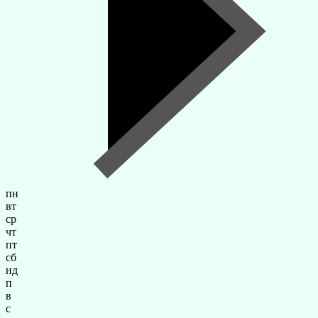
пн
вт
ср
чт
пт
сб
нд
п
в
с