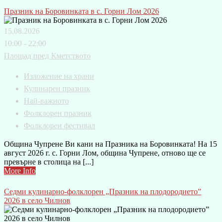
Празник на Боровинката в с. Горни Лом 2026
15.08.2026
10:00 - 22:00
Площад пред Кметството
Изложение на храни
Кулинарен празник
Най-важното
Фолклорен празник
Фолклорен фестивал
Община Чупрене Ви кани на Празника на Боровинката! На 15
август 2026 г. с. Горни Лом, община Чупрене, отново ще се
превърне в столица на [...]
More Info
Седми кулинарно-фолклорен „Празник на плодородието”
2026 в село Чилнов