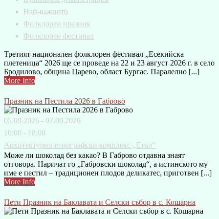
Най-важното
Фолклорен празник
Фолклорен фестивал
Третият национален фолклорен фестивал „Есекийска
плетеница“ 2026 ще се проведе на 22 и 23 август 2026 г. в село
Бродилово, община Царево, област Бургас. Паралелно [...]
More Info
Празник на Пестила 2026 в Габрово
05.09.2026 - 07.09.2026
10:00 - 18:00
Архитектурно-етнографски комплекс „Етър“
Може ли шоколад без какао? В Габрово отдавна знаят
отговора. Наричат го „Габровски шоколад“, а истинското му
име е пестил – традиционен плодов деликатес, приготвен [...]
More Info
Пети Празник на Баклавата и Селски събор в с. Кошарна