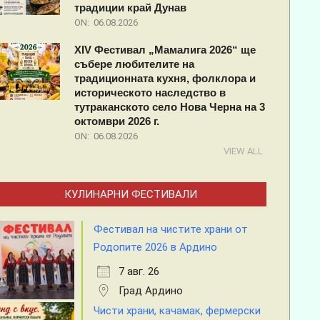
традиции край Дунав
ON:
06.08.2026
XIV Фестивал „Мамалига 2026“ ще
събере любителите на
традиционната кухня, фолклора и
историческото наследство в
тутраканското село Нова Черна на 3
октомври 2026 г.
ON:
06.08.2026
VIEW ALL
КУЛИНАРНИ ФЕСТИВАЛИ
Фестивал на чистите храни от
Родопите 2026 в Ардино
7 авг. 26
Град Ардино
Чисти храни, качамак, фермерски