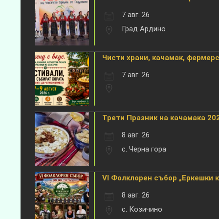
7 авг. 26
Град Ардино
Чисти храни, качамак, фермерск
7 авг. 26
Трети Празник на качамака 202
8 авг. 26
с. Черна гора
VI Фолклорен събор „Еркешки 
8 авг. 26
с. Козичино