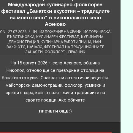
Международен кулинарно-фолклорен
фестивал „Банатски вкусотии – традициите
на моето село“ в никополското село
Асеново
ON:
27.07.2026
IN:
ИЗЛОЖЕНИЕ НА ХРАНИ
,
ИСТОРИЧЕСКА
ВЪЗСТАНОВКА
,
КУЛИНАРЕН ФЕСТИВАЛ
,
КУЛИНАРНА
ДЕМОНСТРАЦИЯ
,
КУЛИНАРНА РАБОТИЛНИЦА
,
НАЙ-
ВАЖНОТО
,
НАЧАЛО
,
ФЕСТИВАЛ НА ТРАДИЦИОННИТЕ
ЗАНАЯТИ
,
ФОЛКЛОРЕН ПРАЗНИК
На 15 август 2026 г. село Асеново, община
Никопол, отново ще се превърне в столица на
банатската кухня. Очакват ви автентични рецепти,
майсторски демонстрации, фолклор, усмивки и
срещи с хора, които пазят живи традициите на
своите предци. Ако обичате
ПРОЧЕТИ ОЩЕ :)