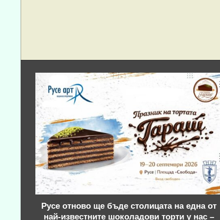
Русе отново ще бъде столицата на една от
най-известните шоколадови торти у нас –