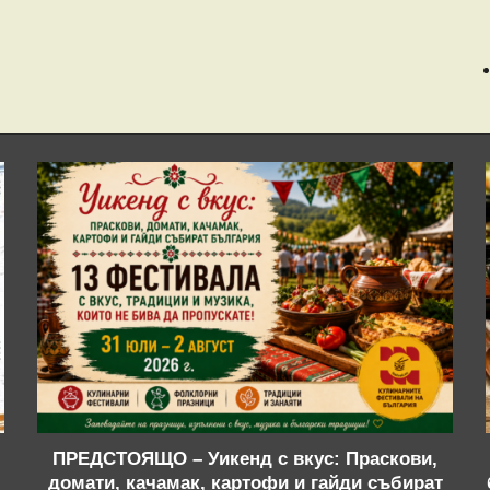
ПРЕДСТОЯЩО – Уикенд с вкус: Праскови,
домати, качамак, картофи и гайди събират