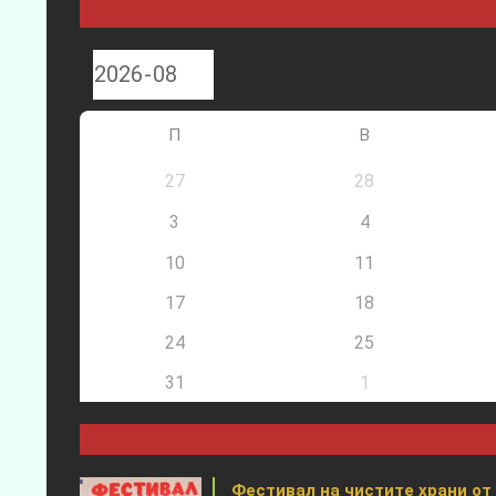
П
В
27
28
3
4
10
11
17
18
24
25
31
1
Фестивал на чистите храни от