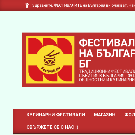
Skip
Здравейте, ФЕСТИВАЛИТЕ на България ви очакват. Нам
to
content
ФЕСТИВАЛ
НА БЪЛГАР
БГ
ТРАДИЦИОННИ ФЕСТИВАЛИ
СЪБИТИЯ В БЪЛГАРИЯ - Ф
ОБЩНОСТНИ И КУЛИНАРНИ
КУЛИНАРНИ ФЕСТИВАЛИ
МАГАЗИН
ФОЛ
Primary
СВЪРЖЕТЕ СЕ С НАС :)
Navigation