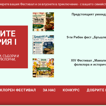
ерете вашия Фестивал и се впуснете в приключение - с вашето семейст
Предстоящият уикенд:
ИТЕ
9-ти Рибен фест „Бръшле
ИЯ I
, СЪБОРИ И
ОЛКЛОРНИ,
XIV Фестивал „Мамали
фолклора и историче
КЛОРЕН ФЕСТИВАЛ
ЗА НАС
КОНКУРС
ДОБРИТЕ