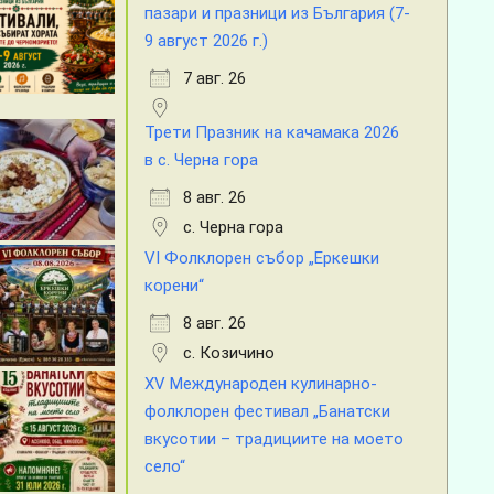
пазари и празници из България (7-
9 август 2026 г.)
7 авг. 26
Трети Празник на качамака 2026
в с. Черна гора
8 авг. 26
с. Черна гора
VI Фолклорен събор „Еркешки
корени“
8 авг. 26
с. Козичино
XV Международен кулинарно-
фолклорен фестивал „Банатски
вкусотии – традициите на моето
село“