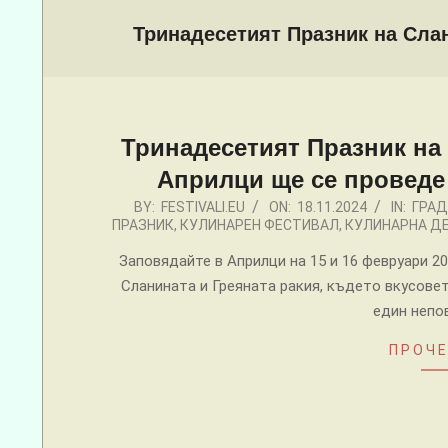
Menu
Тринадесетият Празник на Слан
Тринадесетият Празник на 
Априлци ще се провeде н
2024-
BY:
FESTIVALI.EU
ON:
18.11.2024
IN:
ГРАД
ПРАЗНИК
,
КУЛИНАРЕН ФЕСТИВАЛ
,
КУЛИНАРНА Д
11-
18
Заповядайте в Априлци на 15 и 16 февруари 20
Сланината и Греяната ракия, където вкусовет
един непо
ПРОЧЕ