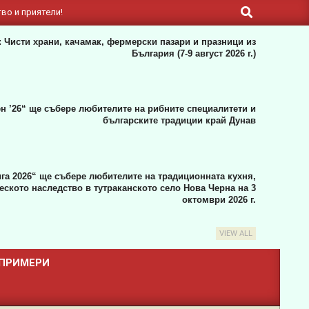
Search
во и приятели!
 Чисти храни, качамак, фермерски пазари и празници из
България (7-9 август 2026 г.)
н ’26“ ще събере любителите на рибните специалитети и
българските традиции край Дунав
га 2026“ ще събере любителите на традиционната кухня,
ското наследство в тутраканското село Нова Черна на 3
октомври 2026 г.
VIEW ALL
 ПРИМЕРИ