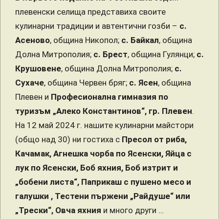
плевенски селища представиха своите
кулинарни традиции и автентични гозби –
с.
Асеново
, община Никопол;
с. Байкал
, община
Долна Митрополия;
с. Брест
, община Гулянци;
с.
Крушовене
, община Долна Митрополия;
с.
Сухаче
, община Червен бряг;
с. Ясен
, община
Плевен и
Професионална гимназия по
туризъм „Алеко Константинов“, гр. Плевен
.
На 12 май 2024 г. нашите кулинарни майстори
(общо над 30) ни гостиха с
Пресол от риба,
Качамак, Агнешка чорба по Ясенски, Яйца с
лук по Ясенски, Боб яхния, Боб изтрит и
„бобени листа“, Паприкаш с пушено месо и
галушки , Тестени пържени „Райдуше“ или
„Трески“, Овча яхния
и много други …