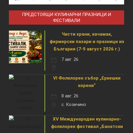
ПРЕДСТОЯЩИ КУЛИНАРНИ ПРАЗНИЦИ И
ФЕСТИВАЛИ
Чисти храни, качамак,
фермерски пазари и празници из
България (7-9 август 2026 г.)
7 авг. 26
VI Фолклорен събор „Еркешки
корени“
8 авг. 26
с. Козичино
XV Международен кулинарно-
фолклорен фестивал „Банатски