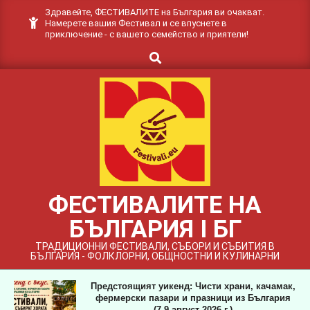
Skip
Здравейте, ФЕСТИВАЛИТЕ на България ви очакват.
Намерете вашия Фестивал и се впуснете в
to
приключение - с вашето семейство и приятели!
content
Search
ФЕСТИВАЛИТЕ НА
БЪЛГАРИЯ I БГ
ТРАДИЦИОННИ ФЕСТИВАЛИ, СЪБОРИ И СЪБИТИЯ В
БЪЛГАРИЯ - ФОЛКЛОРНИ, ОБЩНОСТНИ И КУЛИНАРНИ
Предстоящият уикенд: Чисти храни, качамак,
фермерски пазари и празници из България
(7-9 август 2026 г.)