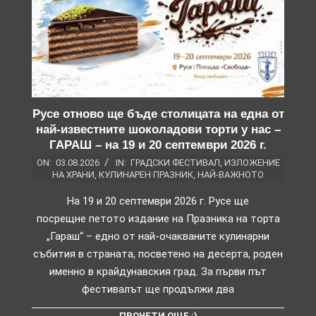
Русе отново ще бъде столицата на една от
най-известните шоколадови торти у нас –
ГАРАШ – на 19 и 20 септември 2026 г.
ON:
03.08.2026
IN:
ГРАДСКИ ФЕСТИВАЛ
,
ИЗЛОЖЕНИЕ
НА ХРАНИ
,
КУЛИНАРЕН ПРАЗНИК
,
НАЙ-ВАЖНОТО
На 19 и 20 септември 2026 г. Русе ще
посрещне петото издание на Празника на торта
„Гараш“ – едно от най-очакваните кулинарни
събития в страната, посветено на десерта, роден
именно в крайдунавския град. За първи път
фестивалът ще продължи два
ПРОЧЕТИ ОЩЕ :)