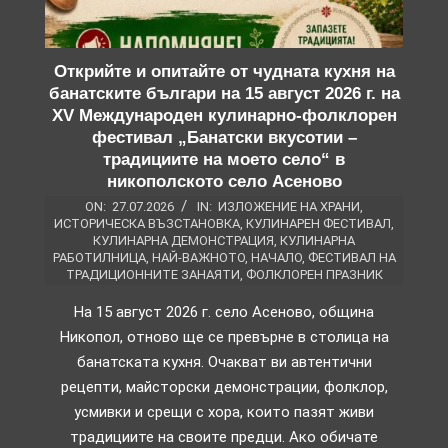
Открийте и опитайте от чудната кухня на
банатските българи на 15 август 2026 г. на
XV Международен кулинарно-фолклорен
фестивал „Банатски вкусотии –
традициите на моето село“ в
никополското село Асеново
ON:
27.07.2026
IN:
ИЗЛОЖЕНИЕ НА ХРАНИ
,
ИСТОРИЧЕСКА ВЪЗСТАНОВКА
,
КУЛИНАРЕН ФЕСТИВАЛ
,
КУЛИНАРНА ДЕМОНСТРАЦИЯ
,
КУЛИНАРНА
РАБОТИЛНИЦА
,
НАЙ-ВАЖНОТО
,
НАЧАЛО
,
ФЕСТИВАЛ НА
ТРАДИЦИОННИТЕ ЗАНАЯТИ
,
ФОЛКЛОРЕН ПРАЗНИК
На 15 август 2026 г. село Асеново, община
Никопол, отново ще се превърне в столица на
банатската кухня. Очакват ви автентични
рецепти, майсторски демонстрации, фолклор,
усмивки и срещи с хора, които пазят живи
традициите на своите предци. Ако обичате