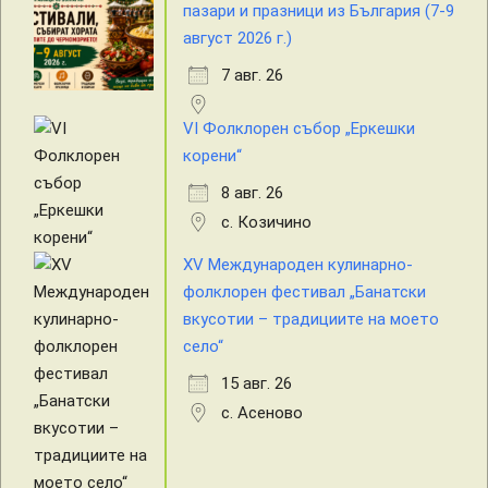
пазари и празници из България (7-9
август 2026 г.)
7 авг. 26
VI Фолклорен събор „Еркешки
корени“
8 авг. 26
с. Козичино
XV Международен кулинарно-
фолклорен фестивал „Банатски
вкусотии – традициите на моето
село“
15 авг. 26
с. Асеново