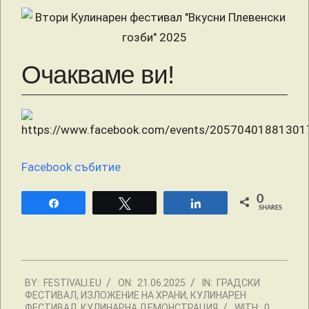
Очакваме ви!
Facebook събитие
0
Share
Tweet
Share
SHARES
2025-
BY:
FESTIVALI.EU
ON:
21.06.2025
IN:
ГРАДСКИ
06-
ФЕСТИВАЛ
,
ИЗЛОЖЕНИЕ НА ХРАНИ
,
КУЛИНАРЕН
21
ФЕСТИВАЛ
,
КУЛИНАРНА ДЕМОНСТРАЦИЯ
WITH:
0