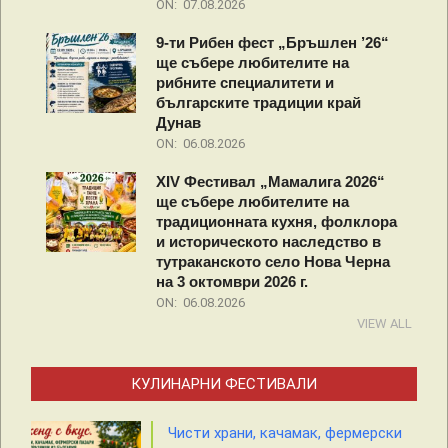
ON:
07.08.2026
9-ти Рибен фест „Бръшлен ’26“
ще събере любителите на
рибните специалитети и
българските традиции край
Дунав
ON:
06.08.2026
XIV Фестивал „Мамалига 2026“
ще събере любителите на
традиционната кухня, фолклора
и историческото наследство в
тутраканското село Нова Черна
на 3 октомври 2026 г.
ON:
06.08.2026
VIEW ALL
КУЛИНАРНИ ФЕСТИВАЛИ
Чисти храни, качамак, фермерски