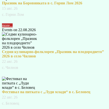
Празник на Боровинката в с. Горни Лом 2026
15 авг. 26
с. Горни Лом
more...
Events on 22.08.2026
Седми кулинарно-фолклорен „Празник на плодородието”
2026 в село Чилнов
22 авг. 26
с. Чилнов
Фестивал на питката с „Луди млади“ в с. Беловец
22 авг. 26
с. Беловец