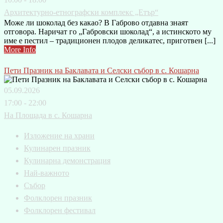
Архитектурно-етнографски комплекс „Етър“
Може ли шоколад без какао? В Габрово отдавна знаят
отговора. Наричат го „Габровски шоколад“, а истинското му
име е пестил – традиционен плодов деликатес, приготвен [...]
More Info
Пети Празник на Баклавата и Селски събор в с. Кошарна
05.09.2026
17:00 - 22:00
На Площада в с. Кошарна
Изложение на храни
Кулинарен празник
Кулинарна демонстрация
Най-важното
Събор
Фолклорен празник
Фолклорен фестивал