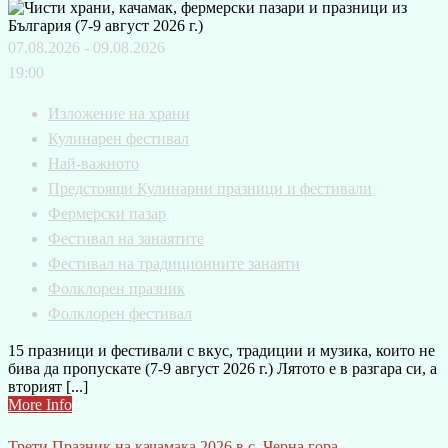
07.08.2026 - 09.08.2026
19:00
Изложение на храни
Кулинарен фестивал
Най-важното
Предстоящи Кулинарни празници и фестивали
Фермерски пазар
Фестивал на занаятите
Фестивал на традиционните занаяти
Фолклорен празник
Фолклорен фестивал
15 празници и фестивали с вкус, традиции и музика, които не
бива да пропускате (7-9 август 2026 г.) Лятото е в разгара си, а
вторият [...]
More Info
Трети Празник на качамака 2026 в с. Черна гора