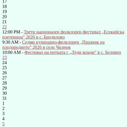
17
18
19
20
21
22
12:00 PM -
Трети национален фолклорен фестивал „Есекийска
плетеница“ 2026 в с. Бродилово
9:30 AM -
Седми кулинарно-фолклорен „Празник на
плодородието” 2026 в село Чилнов
10:00 AM -
Фестивал на питката с „Луди млади“ в с. Беловец
23
24
25
26
27
28
29
30
31
1
2
3
4
5