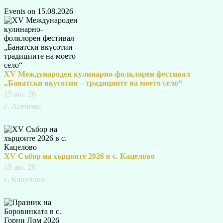
Events on 15.08.2026
XV Международен кулинарно-фолклорен фестивал
„Банатски вкусотии – традициите на моето село“
15 авг. 26
с. Асеново
XV Събор на хърцоите 2026 в с. Кацелово
15 авг. 26
с. Кацелово