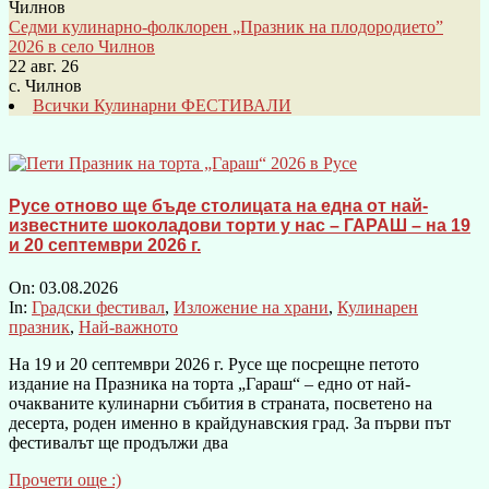
Седми кулинарно-фолклорен „Празник на плодородието”
2026 в село Чилнов
22 авг. 26
с. Чилнов
Всички Кулинарни ФЕСТИВАЛИ
Русе отново ще бъде столицата на една от най-
известните шоколадови торти у нас – ГАРАШ – на 19
и 20 септември 2026 г.
On:
03.08.2026
In:
Градски фестивал
,
Изложение на храни
,
Кулинарен
празник
,
Най-важното
На 19 и 20 септември 2026 г. Русе ще посрещне петото
издание на Празника на торта „Гараш“ – едно от най-
очакваните кулинарни събития в страната, посветено на
десерта, роден именно в крайдунавския град. За първи път
фестивалът ще продължи два
Прочети още :)