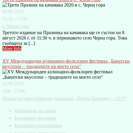
08.08.2026
11:30 - 17:00
с. Черна гора
Третото издание на Празника на качамака ще се състои на 8
август 2026 г. от 11:30 ч. в пернишкото село Черна гора. Това
съобщиха за [...]
More Info
XV Международен кулинарно-фолклорен фестивал „Банатски
вкусотии – традициите на моето село“
15.08.2026
9:00 - 17:00
Площадът пред Народно читалище „Петър Парчевич – 1927“
Изложение на храни
Кулинарен фестивал
Кулинарна възстановка
Кулинарна демонстрация