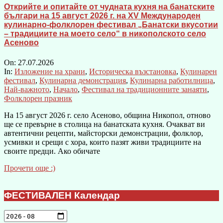
Открийте и опитайте от чудната кухня на банатските
българи на 15 август 2026 г. на XV Международен
кулинарно-фолклорен фестивал „Банатски вкусотии
– традициите на моето село“ в никополското село
Асеново
On:
27.07.2026
In:
Изложение на храни
,
Историческа възстановка
,
Кулинарен
фестивал
,
Кулинарна демонстрация
,
Кулинарна работилница
,
Най-важното
,
Начало
,
Фестивал на традиционните занаяти
,
Фолклорен празник
На 15 август 2026 г. село Асеново, община Никопол, отново
ще се превърне в столица на банатската кухня. Очакват ви
автентични рецепти, майсторски демонстрации, фолклор,
усмивки и срещи с хора, които пазят живи традициите на
своите предци. Ако обичате
Прочети още :)
ФЕСТИВАЛЕН Календар