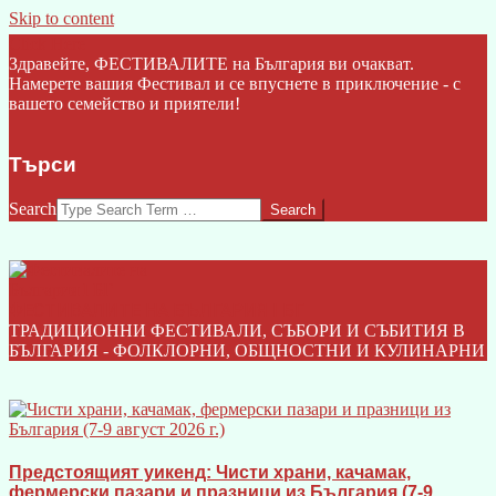
Skip to content
Click Here
Здравейте, ФЕСТИВАЛИТЕ на България ви очакват.
Намерете вашия Фестивал и се впуснете в приключение - с
вашето семейство и приятели!
Търси
Search
ФЕСТИВАЛИТЕ НА БЪЛГАРИЯ I БГ
ТРАДИЦИОННИ ФЕСТИВАЛИ, СЪБОРИ И СЪБИТИЯ В
БЪЛГАРИЯ - ФОЛКЛОРНИ, ОБЩНОСТНИ И КУЛИНАРНИ
Предстоящият уикенд: Чисти храни, качамак,
фермерски пазари и празници из България (7-9