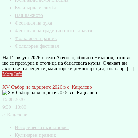
Кулинарна изложба
Най-важното
Фестивал на духа
Фестивал на традиционните занаяти
Фолклорен празник
Фолклорен фестивал
На 15 август 2026 г. село Асеново, община Никопол, отново
ще се превърне в столица на банатската кухня. Очакват ви
автентични рецепти, майсторски демонстрации, фолклор, [...]
More Info
XV Събор на хърцоите 2026 в с. Кацелово
15.08.2026
9:30 - 18:00
с. Кацелово
Историческа възстановка
Кулинарен празник