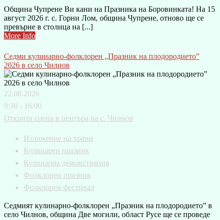
Община Чупрене Ви кани на Празника на Боровинката! На 15
август 2026 г. с. Горни Лом, община Чупрене, отново ще се
превърне в столица на [...]
More Info
Седми кулинарно-фолклорен „Празник на плодородието”
2026 в село Чилнов
22.08.2026
9:30 - 16:00
Открита сцена в центъра на с. Чилнов
Изложение на храни
Кулинарен празник
Кулинарна демонстрация
Фолклорен празник
Фолклорен фестивал
Седмият кулинарно-фолклорен „Празник на плодородието” в
село Чилнов, община Две могили, област Русе ще се проведе