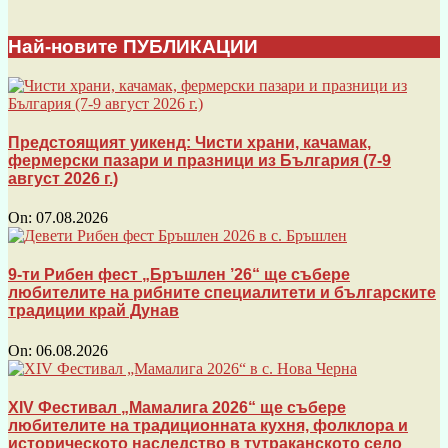
Най-новите ПУБЛИКАЦИИ
Предстоящият уикенд: Чисти храни, качамак,
фермерски пазари и празници из България (7-9
август 2026 г.)
On:
07.08.2026
9-ти Рибен фест „Бръшлен ’26“ ще събере
любителите на рибните специалитети и българските
традиции край Дунав
On:
06.08.2026
XIV Фестивал „Мамалига 2026“ ще събере
любителите на традиционната кухня, фолклора и
историческото наследство в тутраканското село