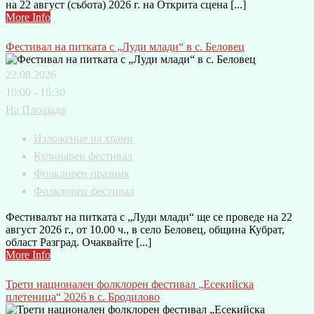
на 22 август (събота) 2026 г. на Открита сцена [...]
More Info
Фестивал на питката с „Луди млади“ в с. Беловец
22.08.2026
10:00 - 16:30
На Площада
Изложение на храни
Кулинарен фестивал
Фолклорен празник
Фолклорен фестивал
Фестивалът на питката с „Луди млади“ ще се проведе на 22
август 2026 г., от 10.00 ч., в село Беловец, община Кубрат,
област Разград. Очаквайте [...]
More Info
Трети национален фолклорен фестивал „Есекийска
плетеница“ 2026 в с. Бродилово