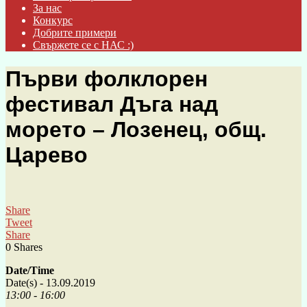
За нас
Конкурс
Добрите примери
Свържете се с НАС :)
Първи фолклорен
фестивал Дъга над
морето – Лозенец, общ.
Царево
Share
Tweet
Share
0
Shares
Date/Time
Date(s) - 13.09.2019
13:00 - 16:00