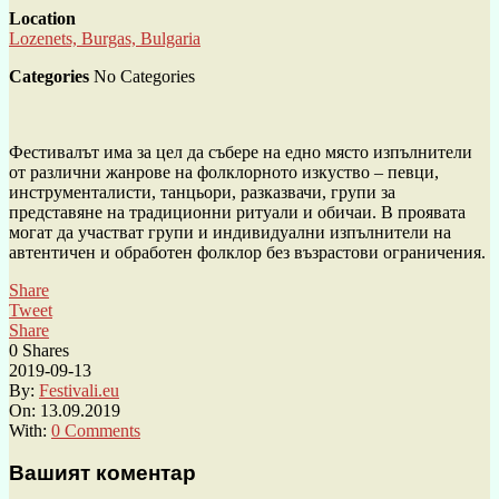
Location
Lozenets, Burgas, Bulgaria
Categories
No Categories
Фестивалът има за цел да събере на едно място изпълнители
от различни жанрове на фолклорното изкуство – певци,
инструменталисти, танцьори, разказвачи, групи за
представяне на традиционни ритуали и обичаи. В проявата
могат да участват групи и индивидуални изпълнители на
автентичен и обработен фолклор без възрастови ограничения.
Share
Tweet
Share
0
Shares
2019-09-13
By:
Festivali.eu
On:
13.09.2019
With:
0 Comments
Вашият коментар