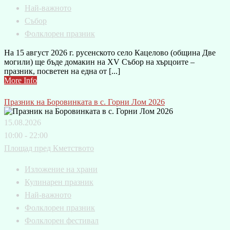
Най-важното
Събор
Фолклорен празник
На 15 август 2026 г. русенското село Кацелово (община Две
могили) ще бъде домакин на XV Събор на хърцоите –
празник, посветен на една от [...]
More Info
Празник на Боровинката в с. Горни Лом 2026
15.08.2026
10:00 - 22:00
Площад пред Кметството
Изложение на храни
Кулинарен празник
Най-важното
Фолклорен празник
Фолклорен фестивал