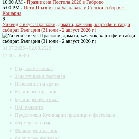
10:00 AM -
Празник на Пестила 2026 в Габрово
5:00 PM -
Пети Празник на Баклавата и Селски събор в с.
Кошарна
6
Уикенд с вкус: Праскови, домати, качамак, картофи и гайди
събират България (31 юли - 2 август 2026 г.)
31.07.2026 - 02.08.2026
12:00 - 20:00
Градски фестивал
Занаятчийски фестивал
Изложение на храни
Кулинарен празник
Кулинарен фестивал
Най-важното
Предстоящи Кулинарни празници и фестивали
Фермерски пазар
Фолклорен празник
Фолклорен фестивал