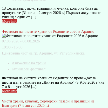
13 фестивала с вкус, традиции и музика, които не бива да
пропускате (31 юли – 2 август 2026 г.) Първият августовски
уикенд е един от [...]
More Info
Фестивал на чистите храни от Родопите 2026 в Ардино
07.08.2026 - 08.08.2026
10:00 - 16:00
Централна част на гр. Ардино, ул. Републиканска
Изложение на храни
Кулинарен фестивал
Фестивал на чистите храни от Родопите се провеждат за
шести път в рамките на „Дните на Ардино“ (3-9.08.2026 г.) на
7 и 8 август 2026 [...]
More Info
Чисти храни, качамак, фермерски пазари и празници из
България (7-9 август 2026 г.)