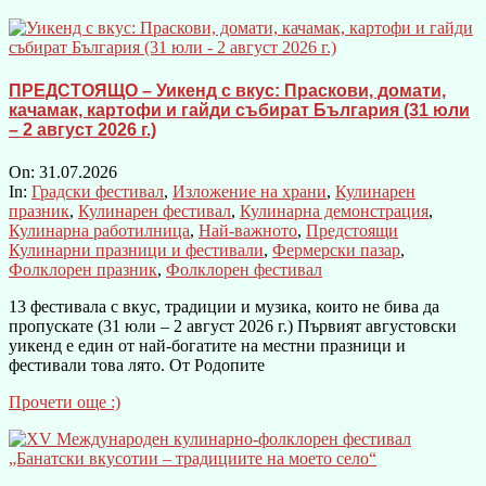
ПРЕДСТОЯЩО – Уикенд с вкус: Праскови, домати,
качамак, картофи и гайди събират България (31 юли
– 2 август 2026 г.)
On:
31.07.2026
In:
Градски фестивал
,
Изложение на храни
,
Кулинарен
празник
,
Кулинарен фестивал
,
Кулинарна демонстрация
,
Кулинарна работилница
,
Най-важното
,
Предстоящи
Кулинарни празници и фестивали
,
Фермерски пазар
,
Фолклорен празник
,
Фолклорен фестивал
13 фестивала с вкус, традиции и музика, които не бива да
пропускате (31 юли – 2 август 2026 г.) Първият августовски
уикенд е един от най-богатите на местни празници и
фестивали това лято. От Родопите
Прочети още :)