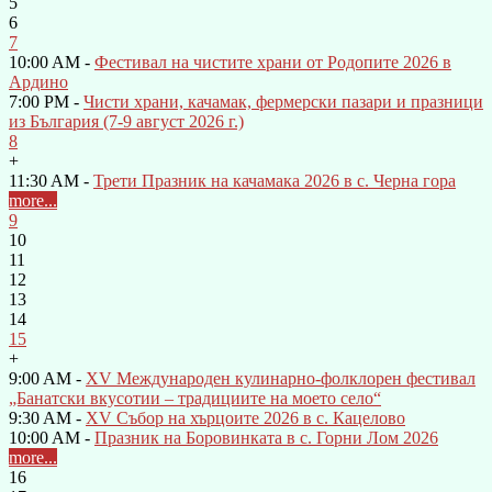
5
6
7
10:00 AM -
Фестивал на чистите храни от Родопите 2026 в
Ардино
7:00 PM -
Чисти храни, качамак, фермерски пазари и празници
из България (7-9 август 2026 г.)
8
+
11:30 AM -
Трети Празник на качамака 2026 в с. Черна гора
more...
9
10
11
12
13
14
15
+
9:00 AM -
XV Международен кулинарно-фолклорен фестивал
„Банатски вкусотии – традициите на моето село“
9:30 AM -
XV Събор на хърцоите 2026 в с. Кацелово
10:00 AM -
Празник на Боровинката в с. Горни Лом 2026
more...
16