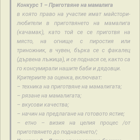
Конкурс 1 – Приготвяне на мамалига
в която право на участие имат майстори-
любители в приготвянето на мамалига
(качамак), като той се се приготвя на
място, на огнище с пиростия или
триножник, в чувен, бърка се с факалец
(дървена лъжица), и се поднася се, както са
го консумирали нашите баби и дядовци.
Критериите за оценка, включват:
– техника на приготвяне на мамалигата;
– рязане на мамалигата;
– вкусови качества;
– начин на предлагане на готовото ястие;
– етно – визия на целия процес /от
приготвянето до поднасянето/;