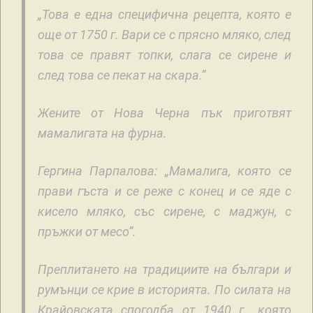
„Това е една специфична рецепта, която е
още от 1750 г. Вари се с прясно мляко, след
това се правят топки, слага се сирене и
след това се пекат на скара.“
Жените от Нова Черна пък приготвят
мамалигата на фурна.
Гергина Парпалова: „Мамалига, която се
прави гъста и се реже с конец и се яде с
кисело мляко, със сирене, с маджун, с
пръжки от месо“.
Преплитането на традициите на българи и
румънци се крие в историята. По силата на
Крайовската спогодба от 1940 г., която