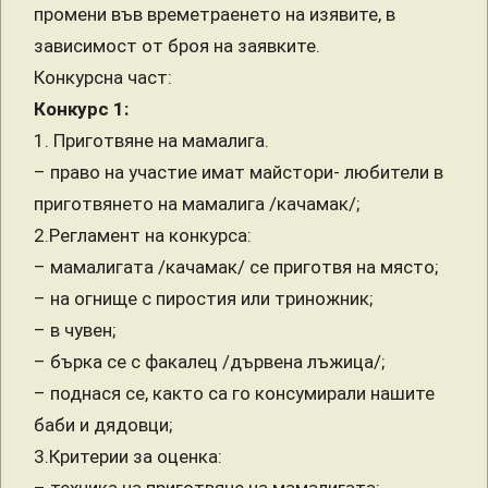
промени във времетраенето на изявите, в
зависимост от броя на заявките.
Конкурсна част:
Конкурс 1:
1. Приготвяне на мамалига.
– право на участие имат майстори- любители в
приготвянето на мамалига /качамак/;
2.Регламент на конкурса:
– мамалигата /качамак/ се приготвя на място;
– на огнище с пиростия или триножник;
– в чувен;
– бърка се с факалец /дървена лъжица/;
– поднася се, както са го консумирали нашите
баби и дядовци;
3.Критерии за оценка: