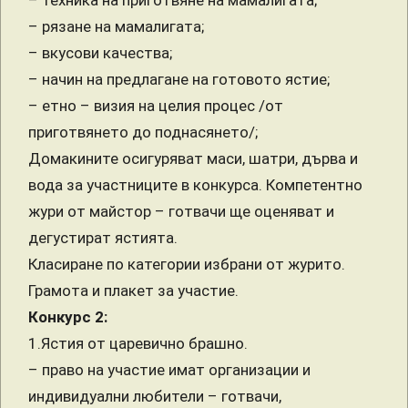
– техника на приготвяне на мамалигата;
– рязане на мамалигата;
– вкусови качества;
– начин на предлагане на готовото ястие;
– етно – визия на целия процес /от
приготвянето до поднасянето/;
Домакините осигуряват маси, шатри, дърва и
вода за участниците в конкурса. Компетентно
жури от майстор – готвачи ще оценяват и
дегустират ястията.
Класиране по категории избрани от журито.
Грамота и плакет за участие.
Конкурс 2:
1.Ястия от царевично брашно.
– право на участие имат организации и
индивидуални любители – готвачи,