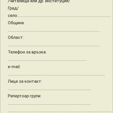
/читалище или др. институция/
Град/
село………………………………………………………………………………………..
Община:
………………………………………………………………………………………
Област:
………………………………………………………………………………………
Телефон за връзка:
………………………………………………………………………….
e-mail:
……………………………………………………………………………………………
Лице за контакт:
………………………………………………………………………………
Репертоар групи:
………………………………………………………………………………
………………………………………………………………………………………………….