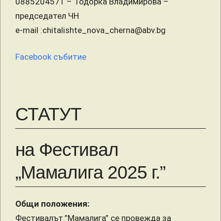
0885204571 – Тодорка Владимирова –
председател ЧН
e-mail :chitalishte_nova_cherna@abv.bg
Facebook събитие
СТАТУТ
на Фестивал
„Мамалига 2025 г.”
Общи положения:
Фестивалът.”Мамалига” се провежда за