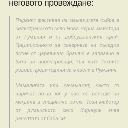
неговото провеждане:
Първият фестивал на мамалигата събра в
силистренското село Нова Черна майстори
от Румъния и от добруджанския край.
Традиционното за северната ни съседка
ястие от царевично брашно е запазено в
бита на новочерненци, тъй като техните
родове преди години са живели в Румъния.
Мамалигата или качамакът, както го
наричат по-на юг у нас, се вареше на
мегдана в специално котле. Този майстор
от румънското село Кирнодж знае
рецептата от баба си: