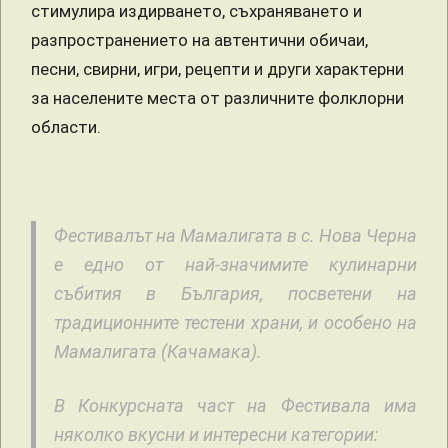
стимулира издирването, съхраняването и
разпространението на автентични обичаи,
песни, свирни, игри, рецепти и други характерни
за населените места от различните фолклорни
области.
Фестивалът на Мамалигата в с. Нова Черна
е едно от най-значимите кулинарни
събития в България, посветени на
традиционните тестени храни, и особено на
Мамалигата (Качамака).
В Конкурсната част на Фестивала има
няколко вкусни и интересни категории: