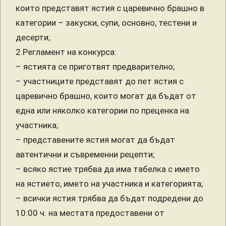
които представят ястия с царевично брашно в
категории – закуски, супи, основно, тестени и
десерти;
2.Регламент на конкурса:
– ястията се приготвят предварително;
– участниците представят до пет ястия с
царевично брашно, които могат да бъдат от
една или няколко категории по преценка на
участника;
– представените ястия могат да бъдат
автентични и съвременни рецепти;
– всяко ястие трябва да има табелка с името
на ястието, името на участника и категорията;
– всички ястия трябва да бъдат подредени до
10:00 ч. на местата предоставени от