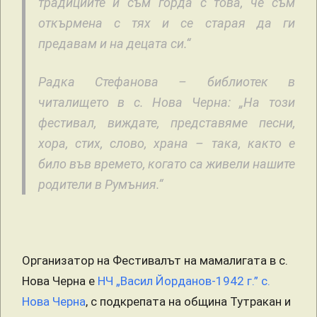
традициите и съм горда с това, че съм
откърмена с тях и се старая да ги
предавам и на децата си.“
Радка Стефанова – библиотек в
читалището в с. Нова Черна: „На този
фестивал, виждате, представяме песни,
хора, стих, слово, храна – така, както е
било във времето, когато са живели нашите
родители в Румъния.“
Организатор на Фестивалът на мамалигата в с.
Нова Черна е
НЧ „Васил Йорданов-1942 г.” с.
Нова Черна
, с подкрепата на община Тутракан и