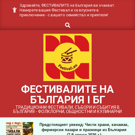
Skip
Здравейте, ФЕСТИВАЛИТЕ на България ви очакват.
Намерете вашия Фестивал и се впуснете в
to
приключение - с вашето семейство и приятели!
content
Search
ФЕСТИВАЛИТЕ НА
БЪЛГАРИЯ I БГ
ТРАДИЦИОННИ ФЕСТИВАЛИ, СЪБОРИ И СЪБИТИЯ В
БЪЛГАРИЯ - ФОЛКЛОРНИ, ОБЩНОСТНИ И КУЛИНАРНИ
Предстоящият уикенд: Чисти храни, качамак,
фермерски пазари и празници из България
(7-9 август 2026 г.)