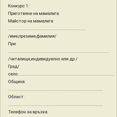
Конкурс 1:
Приготвяне на мамалига:
Майстор на мамалига:
………………………………………………………………………
/име,презиме,фамилия/
При:
……………………………………………………………………………………………
/читалище,индивидуално или др./
Град/
село………………………………………………………………………………………..
Община:
………………………………………………………………………………………
Област:
………………………………………………………………………………………
Телефон за връзка: