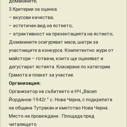
домакините;
3.Критерии за оценка:
– вкусови качества;
– естетичен вид на ястието;
– атрактивност на презентацията на ястието;
Домакините осигуряват маси, шатри за
участниците в конкурса. Компетентно жури от
майстори – готвачи, които ще оценяват и
дегустират ястията. Класиране по категории.
Грамота и плакет за участие.
Организация:
Организатор на събитието е НЧ „Васил
Йорданов-1942г.” с. Нова Черна, с подкрепата
на община Тутракан и кметство Нова Черна.
Място на провеждане : Площада пред
читалището.