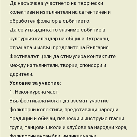
Да насърчава участието на творчески
колективи и изпълнители на автентичен и
обработен фолклор в събитието.
Да се утвърди като значимо събитие в
културния календар на община Тутракан,
страната и извън пределите на България.
Фестивалът цели да стимулира контактите
между изпълнители, творци, спонсори и
дарители.
Условие за участие:
1. Неконкурсна част:
Във фестивала могат да вземат участие
фолклорни колективи, представящи народни
традиции и обичаи, певчески и инструментални
групи, танцови школи и клубове за народни хора,
фолклорни ансамбли, индивидуални