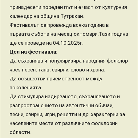
тринадесети пореден път и е част от културния
календар на община Тутракан.
Фестивалът се провежда всяка година в
първата събота на месец октомври.Тази година
ще се проведе на 04.10.2025г.
Цел на фестивала:
Да съхранява и популяризира народния фолклор
чрез песен, танц, свирни, слово и храна.
Да осъществи приемственост между
поколенията.
Да стимулира издирването, съхраняването и
разпространението на автентични обичаи,
песни, свирни, игри, рецепти и др. характерни за
населените места от различните фолклорни
области.