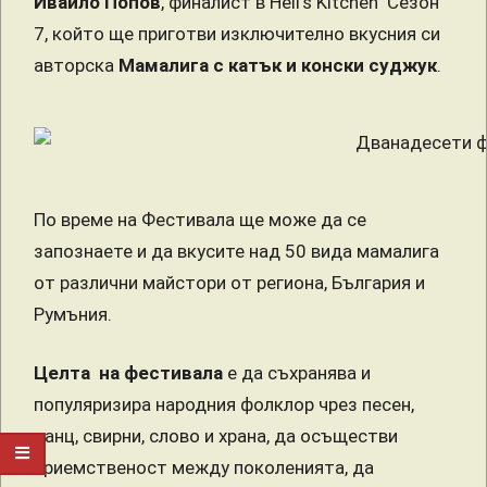
Ивайло Попов
, финалист в Hell’s Kitchen ‘Сезон
7, който ще приготви изключително вкусния си
авторска
Мамалига с катък и конски суджук
.
По време на Фестивала ще може да се
запознаете и да вкусите над 50 вида мамалига
от различни майстори от региона, България и
Румъния.
Целта на фестивала
е да съхранява и
популяризира народния фолклор чрез песен,
танц, свирни, слово и храна, да осъществи
приемственост между поколенията, да