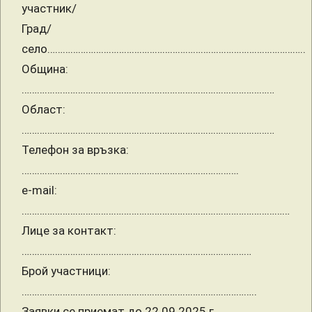
участник/
Град/
село………………………………………………………………………………………..
Община:
………………………………………………………………………………………
Област:
………………………………………………………………………………………
Телефон за връзка:
………………………………………………………………………….
e-mail:
……………………………………………………………………………………………
Лице за контакт:
………………………………………………………………………………
Брой участници:
………………………………………………………………………………..
Заявки се приемат до 22.09.2025 г.