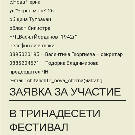
с.Нова Черна
ул.”Черно море” 26
община Тутракан
област Силистра
НЧ „Васил Йорданов -1942г”
Телефон за връзка:
0895020195 – Валентина Георгиева – секретар
0885204571 – Тодорка Владимирова –
председател ЧН
e-mail : chitalishte_nova_cherna@abv.bg
ЗАЯВКА ЗА УЧАСТИЕ
В ТРИНАДЕСЕТИ
ФЕСТИВАЛ