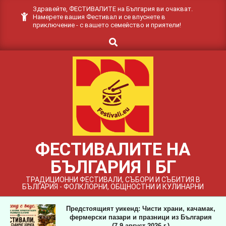
Skip
Здравейте, ФЕСТИВАЛИТЕ на България ви очакват.
Намерете вашия Фестивал и се впуснете в
to
приключение - с вашето семейство и приятели!
content
Search
ФЕСТИВАЛИТЕ НА
БЪЛГАРИЯ I БГ
ТРАДИЦИОННИ ФЕСТИВАЛИ, СЪБОРИ И СЪБИТИЯ В
БЪЛГАРИЯ - ФОЛКЛОРНИ, ОБЩНОСТНИ И КУЛИНАРНИ
Предстоящият уикенд: Чисти храни, качамак,
фермерски пазари и празници из България
(7-9 август 2026 г.)