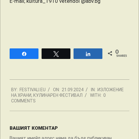
E-mail; kultura_1910 vetendol @abv.bg
0
Share
Tweet
Share
SHARES
2024-
BY:
FESTIVALI.EU
ON:
21.09.2024
IN:
ИЗЛОЖЕНИЕ
09-
НА ХРАНИ
,
КУЛИНАРЕН ФЕСТИВАЛ
WITH:
0
21
COMMENTS
ВАШИЯТ КОМЕНТАР
Вашият имейл адрес няма да бъде публикуван.