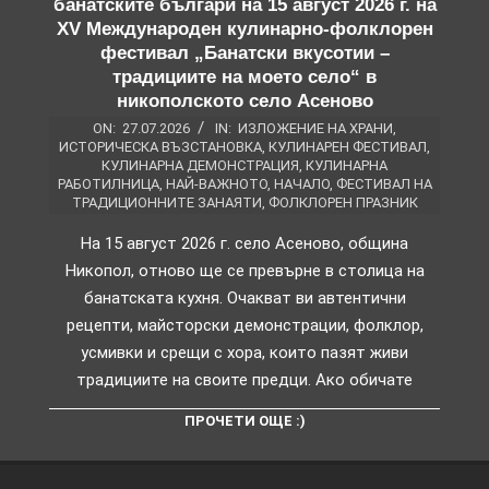
банатските българи на 15 август 2026 г. на
XV Международен кулинарно-фолклорен
фестивал „Банатски вкусотии –
традициите на моето село“ в
никополското село Асеново
ON:
27.07.2026
IN:
ИЗЛОЖЕНИЕ НА ХРАНИ
,
ИСТОРИЧЕСКА ВЪЗСТАНОВКА
,
КУЛИНАРЕН ФЕСТИВАЛ
,
КУЛИНАРНА ДЕМОНСТРАЦИЯ
,
КУЛИНАРНА
РАБОТИЛНИЦА
,
НАЙ-ВАЖНОТО
,
НАЧАЛО
,
ФЕСТИВАЛ НА
ТРАДИЦИОННИТЕ ЗАНАЯТИ
,
ФОЛКЛОРЕН ПРАЗНИК
На 15 август 2026 г. село Асеново, община
Никопол, отново ще се превърне в столица на
банатската кухня. Очакват ви автентични
рецепти, майсторски демонстрации, фолклор,
усмивки и срещи с хора, които пазят живи
традициите на своите предци. Ако обичате
ПРОЧЕТИ ОЩЕ :)