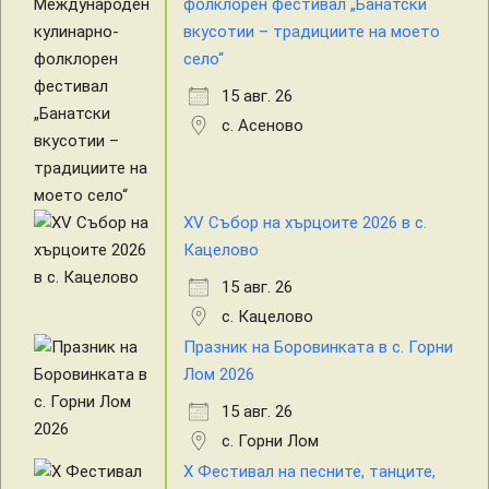
фолклорен фестивал „Банатски
вкусотии – традициите на моето
село“
15 авг. 26
с. Асеново
XV Събор на хърцоите 2026 в с.
Кацелово
15 авг. 26
с. Кацелово
Празник на Боровинката в с. Горни
Лом 2026
15 авг. 26
с. Горни Лом
X Фестивал на песните, танците,