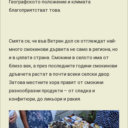
Географското положение и климата
благоприятстват това.
Смята се, че във Ветрен дол се отглеждат най-
много смокинови дървета не само в региона, но
и в цялата страна. Смокини в селото има от
близо век, а през последните години смокинови
дръвчета растат в почти всеки селски двор.
Затова местните хора правят от смокини
разнообразни продукти – от сладка и
конфитюри, до ликьори и ракия.