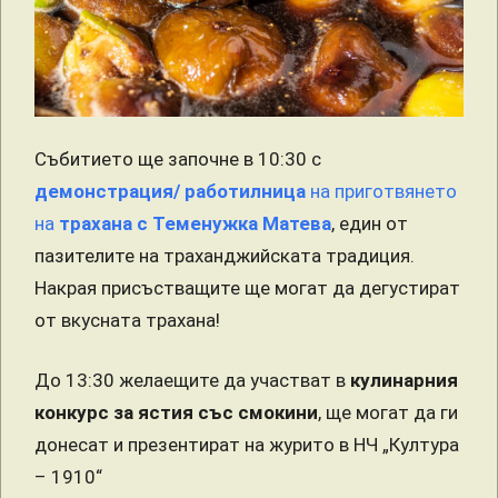
Събитието ще започне в 10:30 с
демонстрация/ работилница
на приготвянето
на
трахана с Теменужка Матева
, един от
пазителите на траханджийската традиция.
Накрая присъстващите ще могат да дегустират
от вкусната трахана!
До 13:30 желаещите да участват в
кулинарния
конкурс за ястия със смокини
, ще могат да ги
донесат и презентират на журито в НЧ „Култура
– 1910“