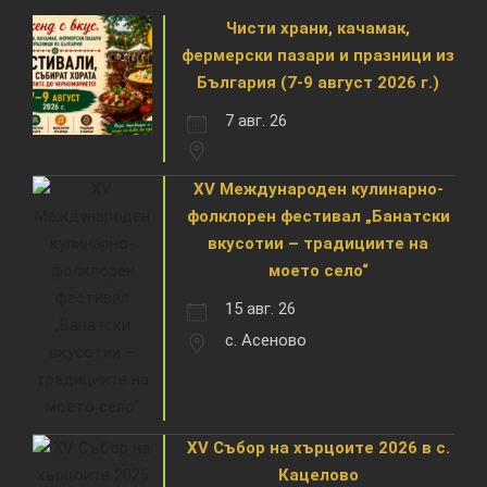
Чисти храни, качамак,
фермерски пазари и празници из
България (7-9 август 2026 г.)
7 авг. 26
XV Международен кулинарно-
фолклорен фестивал „Банатски
вкусотии – традициите на
моето село“
15 авг. 26
с. Асеново
XV Събор на хърцоите 2026 в с.
Кацелово