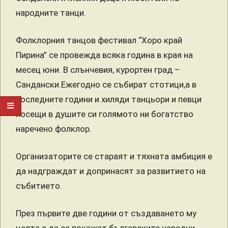
народните танци.
Фолклорния танцов фестивал “Хоро край
Пирина” се провежда всяка година в края на
месец юни. В слънчевия, курортен град –
Сандански.Ежегодно се събират стотици,а в
последните години и хиляди танцьори и певци
носещи в душите си голямото ни богатство
наречено фолклор.
Организаторите се стараят и тяхната амбиция е
да надграждат и допринасят за развитието на
събитието.
През първите две години от създаването му