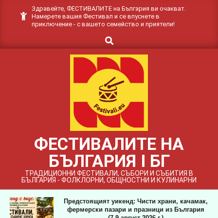
Skip
Здравейте, ФЕСТИВАЛИТЕ на България ви очакват.
Намерете вашия Фестивал и се впуснете в
to
приключение - с вашето семейство и приятели!
content
Search
ФЕСТИВАЛИТЕ НА
БЪЛГАРИЯ I БГ
ТРАДИЦИОННИ ФЕСТИВАЛИ, СЪБОРИ И СЪБИТИЯ В
БЪЛГАРИЯ - ФОЛКЛОРНИ, ОБЩНОСТНИ И КУЛИНАРНИ
Предстоящият уикенд: Чисти храни, качамак,
фермерски пазари и празници из България
(7-9 август 2026 г.)