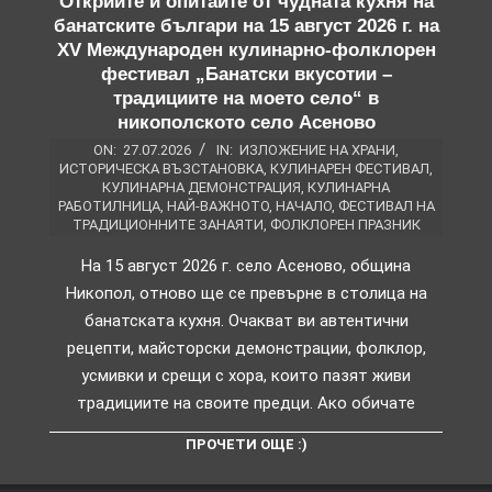
Открийте и опитайте от чудната кухня на
банатските българи на 15 август 2026 г. на
XV Международен кулинарно-фолклорен
фестивал „Банатски вкусотии –
традициите на моето село“ в
никополското село Асеново
ON:
27.07.2026
IN:
ИЗЛОЖЕНИЕ НА ХРАНИ
,
ИСТОРИЧЕСКА ВЪЗСТАНОВКА
,
КУЛИНАРЕН ФЕСТИВАЛ
,
КУЛИНАРНА ДЕМОНСТРАЦИЯ
,
КУЛИНАРНА
РАБОТИЛНИЦА
,
НАЙ-ВАЖНОТО
,
НАЧАЛО
,
ФЕСТИВАЛ НА
ТРАДИЦИОННИТЕ ЗАНАЯТИ
,
ФОЛКЛОРЕН ПРАЗНИК
На 15 август 2026 г. село Асеново, община
Никопол, отново ще се превърне в столица на
банатската кухня. Очакват ви автентични
рецепти, майсторски демонстрации, фолклор,
усмивки и срещи с хора, които пазят живи
традициите на своите предци. Ако обичате
ПРОЧЕТИ ОЩЕ :)