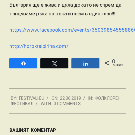
България ще е жива и цяла докато не спрем да
танцуваме ръка за ръка и пеем в един глас!!!
https://www.facebook.com/events/35039854555886
http://horokraipirina.com/
0
Share
Tweet
Share
SHARES
2019-
BY:
FESTIVALI.EU
ON:
22.06.2019
IN:
ФОЛКЛОРЕН
06-
ФЕСТИВАЛ
WITH:
0 COMMENTS
22
ВАШИЯТ КОМЕНТАР