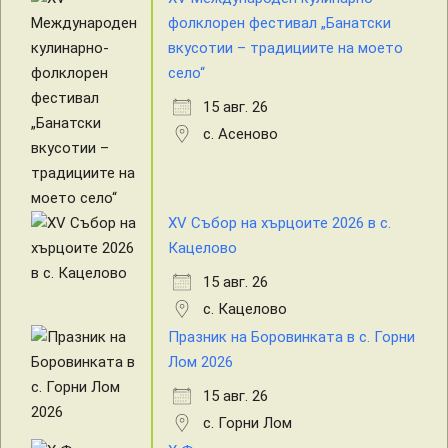
фолклорен фестивал „Банатски
вкусотии – традициите на моето
село“
15 авг. 26
с. Асеново
XV Събор на хърцоите 2026 в с.
Кацелово
15 авг. 26
с. Кацелово
Празник на Боровинката в с. Горни
Лом 2026
15 авг. 26
с. Горни Лом