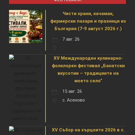
Чисти храни, качамак,
фермерски пазари и празници из
България (7-9 август 2026 г.)
7 авг. 26
XV Международен кулинарно-
фолклорен фестивал „Банатски
вкусотии – традициите на
моето село“
15 авг. 26
с. Асеново
XV Събор на хърцоите 2026 в с.