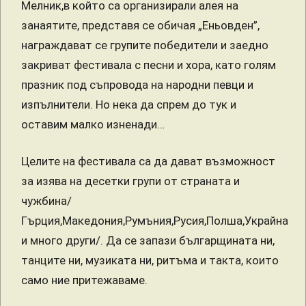
Мелник,в който са организирали алея на
занаятите, представя се обичая „Еньовден”,
награждават се групите победители и заедно
закриват фестивала с песни и хора, като голям
празник под съпровода на народни певци и
изпълнители. Но нека да спрем до тук и
оставим малко изненади…
Целите на фестивала са да дават възможност
за изява на десетки групи от страната и
чужбина/
Гърция,Македония,Румъния,Русия,Полша,Украйна
и много други/. Да се запази българщината ни,
танците ни, музиката ни, ритъма и такта, които
само ние притежаваме.