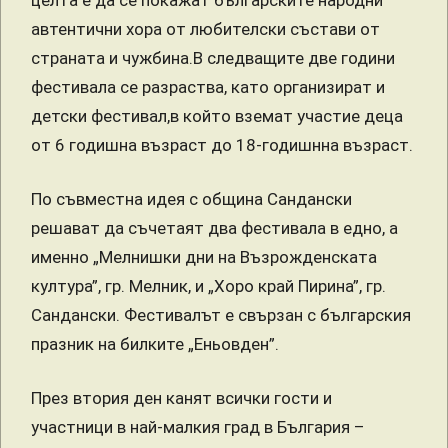
целта е да се покажат българските народни
автентични хора от любителски състави от
страната и чужбина.В следващите две години
фестивала се разраства, като организират и
детски фестивал,в който вземат участие деца
от 6 годишна възраст до 18-годишнна възраст.
По съвместна идея с община Сандански
решават да съчетаят два фестивала в едно, а
именно „Мелнишки дни на Възрожденската
култура”, гр. Мелник, и „Хоро край Пирина”, гр.
Сандански. Фестивалът е свързан с българския
празник на билките „Еньовден”.
През втория ден канят всички гости и
участници в най-малкия град в България –