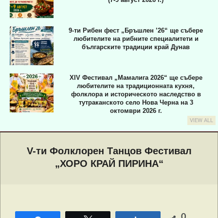
9-ти Рибен фест „Бръшлен ’26“ ще събере
любителите на рибните специалитети и
българските традиции край Дунав
XIV Фестивал „Мамалига 2026“ ще събере
любителите на традиционната кухня,
фолклора и историческото наследство в
тутраканското село Нова Черна на 3
октомври 2026 г.
VIEW ALL
Primary
Navigation
V-ти Фолклорен Танцов Фестивал
Menu
„ХОРО КРАЙ ПИРИНА“
0