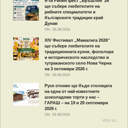
9-ти Рибен фест „Бръшлен ’26“
ще събере любителите на
рибните специалитети и
българските традиции край
Дунав
ON:
06.08.2026
XIV Фестивал „Мамалига 2026“
ще събере любителите на
традиционната кухня, фолклора
и историческото наследство в
тутраканското село Нова Черна
на 3 октомври 2026 г.
ON:
06.08.2026
Русе отново ще бъде столицата
на една от най-известните
шоколадови торти у нас –
ГАРАШ – на 19 и 20 септември
2026 г.
ON:
03.08.2026
VIEW ALL