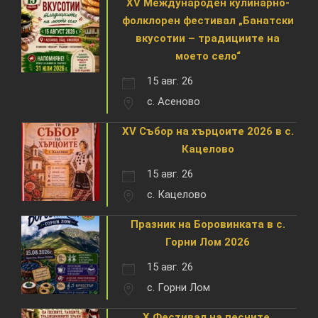
XV Международен кулинарно-
фолклорен фестивал „Банатски
вкусотии – традициите на
моето село“
15 авг. 26
с. Асеново
XV Събор на хърцоите 2026 в с.
Кацелово
15 авг. 26
с. Кацелово
Празник на Боровинката в с.
Горни Лом 2026
15 авг. 26
с. Горни Лом
X Фестивал на песните,