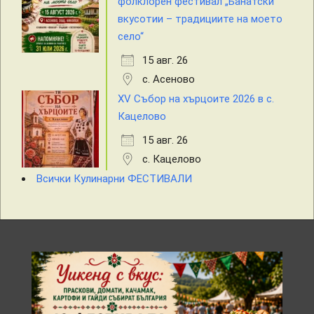
фолклорен фестивал „Банатски
вкусотии – традициите на моето
село“
15 авг. 26
с. Асеново
XV Събор на хърцоите 2026 в с.
Кацелово
15 авг. 26
с. Кацелово
Всички Кулинарни ФЕСТИВАЛИ