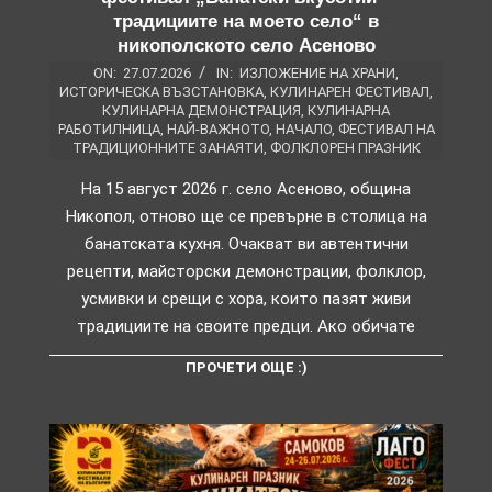
традициите на моето село“ в
никополското село Асеново
ON:
27.07.2026
IN:
ИЗЛОЖЕНИЕ НА ХРАНИ
,
ИСТОРИЧЕСКА ВЪЗСТАНОВКА
,
КУЛИНАРЕН ФЕСТИВАЛ
,
КУЛИНАРНА ДЕМОНСТРАЦИЯ
,
КУЛИНАРНА
РАБОТИЛНИЦА
,
НАЙ-ВАЖНОТО
,
НАЧАЛО
,
ФЕСТИВАЛ НА
ТРАДИЦИОННИТЕ ЗАНАЯТИ
,
ФОЛКЛОРЕН ПРАЗНИК
На 15 август 2026 г. село Асеново, община
Никопол, отново ще се превърне в столица на
банатската кухня. Очакват ви автентични
рецепти, майсторски демонстрации, фолклор,
усмивки и срещи с хора, които пазят живи
традициите на своите предци. Ако обичате
ПРОЧЕТИ ОЩЕ :)