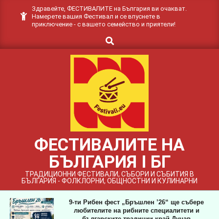
Skip
Здравейте, ФЕСТИВАЛИТЕ на България ви очакват.
Намерете вашия Фестивал и се впуснете в
to
приключение - с вашето семейство и приятели!
content
Search
ФЕСТИВАЛИТЕ НА
БЪЛГАРИЯ I БГ
ТРАДИЦИОННИ ФЕСТИВАЛИ, СЪБОРИ И СЪБИТИЯ В
БЪЛГАРИЯ - ФОЛКЛОРНИ, ОБЩНОСТНИ И КУЛИНАРНИ
9-ти Рибен фест „Бръшлен ’26“ ще събере
любителите на рибните специалитети и
българските традиции край Дунав