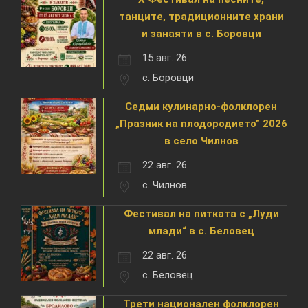
танците, традиционните храни
и занаяти в с. Боровци
15 авг. 26
с. Боровци
Седми кулинарно-фолклорен
„Празник на плодородието” 2026
в село Чилнов
22 авг. 26
с. Чилнов
Фестивал на питката с „Луди
млади“ в с. Беловец
22 авг. 26
с. Беловец
Трети национален фолклорен