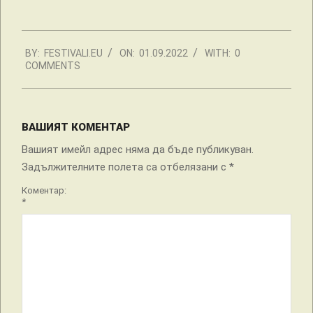
2022-
BY:
FESTIVALI.EU
ON:
01.09.2022
WITH:
0
09-
COMMENTS
01
ВАШИЯТ КОМЕНТАР
Вашият имейл адрес няма да бъде публикуван.
Задължителните полета са отбелязани с
*
Коментар:
*