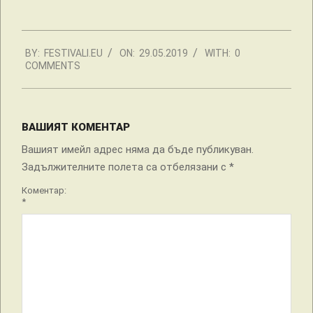
2019-
BY:
FESTIVALI.EU
ON:
29.05.2019
WITH:
0
05-
COMMENTS
29
ВАШИЯТ КОМЕНТАР
Вашият имейл адрес няма да бъде публикуван.
Задължителните полета са отбелязани с
*
Коментар:
*