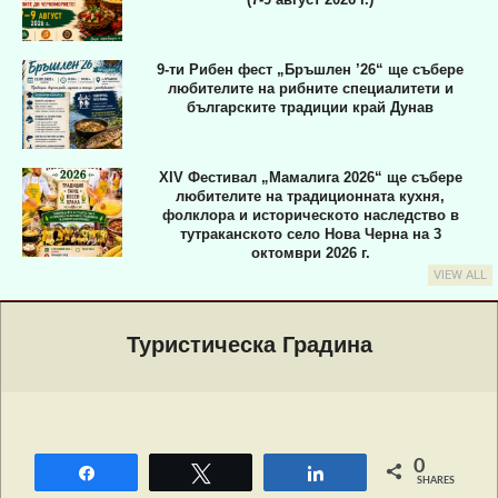
9-ти Рибен фест „Бръшлен ’26“ ще събере
любителите на рибните специалитети и
българските традиции край Дунав
XIV Фестивал „Мамалига 2026“ ще събере
любителите на традиционната кухня,
фолклора и историческото наследство в
тутраканското село Нова Черна на 3
октомври 2026 г.
VIEW ALL
Primary
Navigation
Туристическа Градина
Menu
0
Share
Tweet
Share
SHARES