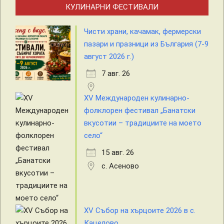
КУЛИНАРНИ ФЕСТИВАЛИ
Чисти храни, качамак, фермерски
пазари и празници из България (7-9
август 2026 г.)
7 авг. 26
XV Международен кулинарно-
фолклорен фестивал „Банатски
вкусотии – традициите на моето
село“
15 авг. 26
с. Асеново
XV Събор на хърцоите 2026 в с.
Кацелово