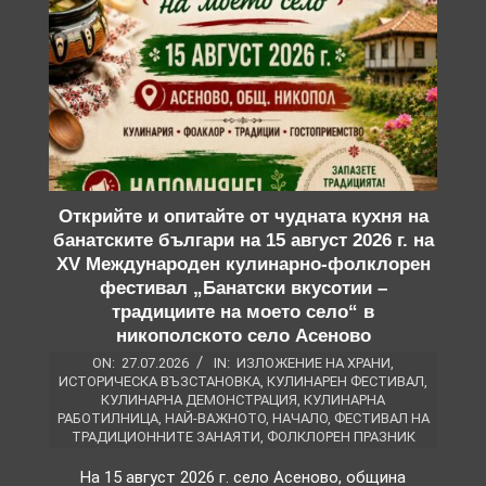
Открийте и опитайте от чудната кухня на
банатските българи на 15 август 2026 г. на
XV Международен кулинарно-фолклорен
фестивал „Банатски вкусотии –
традициите на моето село“ в
никополското село Асеново
ON:
27.07.2026
IN:
ИЗЛОЖЕНИЕ НА ХРАНИ
,
ИСТОРИЧЕСКА ВЪЗСТАНОВКА
,
КУЛИНАРЕН ФЕСТИВАЛ
,
КУЛИНАРНА ДЕМОНСТРАЦИЯ
,
КУЛИНАРНА
РАБОТИЛНИЦА
,
НАЙ-ВАЖНОТО
,
НАЧАЛО
,
ФЕСТИВАЛ НА
ТРАДИЦИОННИТЕ ЗАНАЯТИ
,
ФОЛКЛОРЕН ПРАЗНИК
На 15 август 2026 г. село Асеново, община