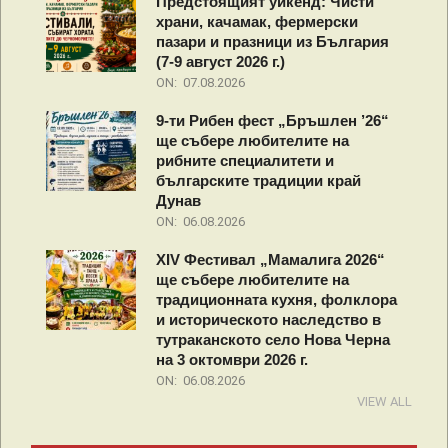
Предстоящият уикенд: Чисти
храни, качамак, фермерски
пазари и празници из България
(7-9 август 2026 г.)
ON:
07.08.2026
9-ти Рибен фест „Бръшлен ’26“
ще събере любителите на
рибните специалитети и
българските традиции край
Дунав
ON:
06.08.2026
XIV Фестивал „Мамалига 2026“
ще събере любителите на
традиционната кухня, фолклора
и историческото наследство в
тутраканското село Нова Черна
на 3 октомври 2026 г.
ON:
06.08.2026
VIEW ALL