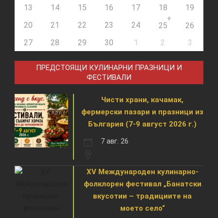
13
14
15
16
17
18
19
+
20
21
22
23
24
25
26
27
28
29
30
1
2
3
ПРЕДСТОЯЩИ КУЛИНАРНИ ПРАЗНИЦИ И
ФЕСТИВАЛИ
Чисти храни, качамак,
фермерски пазари и празници из
България (7-9 август 2026 г.)
7 авг. 26
XV Международен кулинарно-
фолклорен фестивал „Банатски
вкусотии – традициите на
моето село“