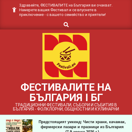
Skip
Здравейте, ФЕСТИВАЛИТЕ на България ви очакват.
Намерете вашия Фестивал и се впуснете в
to
приключение - с вашето семейство и приятели!
content
Search
ФЕСТИВАЛИТЕ НА
БЪЛГАРИЯ I БГ
ТРАДИЦИОННИ ФЕСТИВАЛИ, СЪБОРИ И СЪБИТИЯ В
БЪЛГАРИЯ - ФОЛКЛОРНИ, ОБЩНОСТНИ И КУЛИНАРНИ
Предстоящият уикенд: Чисти храни, качамак,
фермерски пазари и празници из България
(7-9 август 2026 г.)