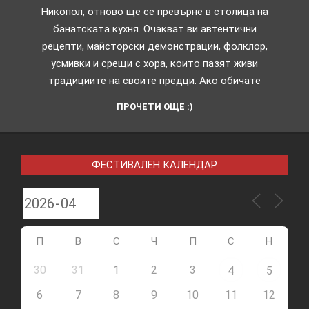
Никопол, отново ще се превърне в столица на
банатската кухня. Очакват ви автентични
рецепти, майсторски демонстрации, фолклор,
усмивки и срещи с хора, които пазят живи
традициите на своите предци. Ако обичате
ПРОЧЕТИ ОЩЕ :)
ФЕСТИВАЛЕН КАЛЕНДАР
П
В
С
Ч
П
С
Н
30
31
1
2
3
4
5
6
7
8
9
10
11
12