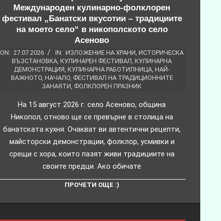
Международен кулинарно-фолклорен
фестивал „Банатски вкусотии – традициите
на моето село“ в никополското село
Асеново
ON:
27.07.2026
IN:
ИЗЛОЖЕНИЕ НА ХРАНИ
,
ИСТОРИЧЕСКА
ВЪЗСТАНОВКА
,
КУЛИНАРЕН ФЕСТИВАЛ
,
КУЛИНАРНА
ДЕМОНСТРАЦИЯ
,
КУЛИНАРНА РАБОТИЛНИЦА
,
НАЙ-
ВАЖНОТО
,
НАЧАЛО
,
ФЕСТИВАЛ НА ТРАДИЦИОННИТЕ
ЗАНАЯТИ
,
ФОЛКЛОРЕН ПРАЗНИК
На 15 август 2026 г. село Асеново, община
Никопол, отново ще се превърне в столица на
банатската кухня. Очакват ви автентични рецепти,
майсторски демонстрации, фолклор, усмивки и
срещи с хора, които пазят живи традициите на
своите предци. Ако обичате
ПРОЧЕТИ ОЩЕ :)