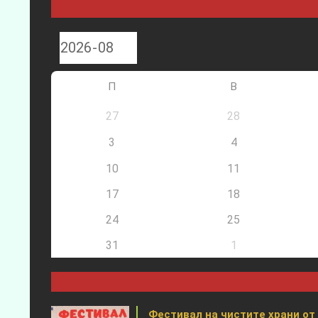
П
В
27
28
3
4
10
11
17
18
24
25
31
1
Фестивал на чистите храни от