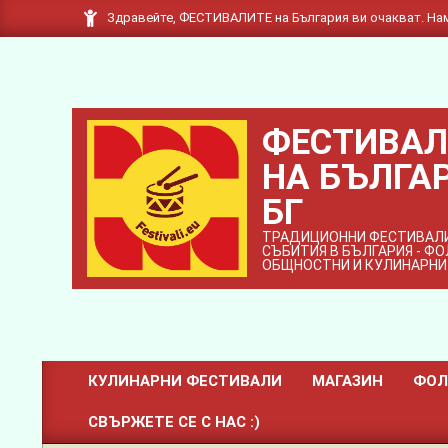
Skip
Здравейте, ФЕСТИВАЛИТЕ на България ви очакват. Нам
to
content
ФЕСТИВАЛ
НА БЪЛГАР
БГ
ТРАДИЦИОННИ ФЕСТИВАЛИ
СЪБИТИЯ В БЪЛГАРИЯ - Ф
ОБЩНОСТНИ И КУЛИНАРНИ
КУЛИНАРНИ ФЕСТИВАЛИ
МАГАЗИН
ФОЛ
Primary
СВЪРЖЕТЕ СЕ С НАС :)
Navigation