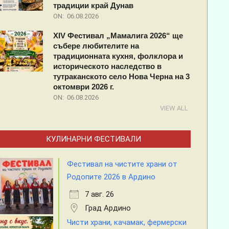
традиции край Дунав
ON:
06.08.2026
XIV Фестивал „Мамалига 2026“ ще
събере любителите на
традиционната кухня, фолклора и
историческото наследство в
тутраканското село Нова Черна на 3
октомври 2026 г.
ON:
06.08.2026
VIEW ALL
КУЛИНАРНИ ФЕСТИВАЛИ
Фестивал на чистите храни от
Родопите 2026 в Ардино
7 авг. 26
Град Ардино
Чисти храни, качамак, фермерски