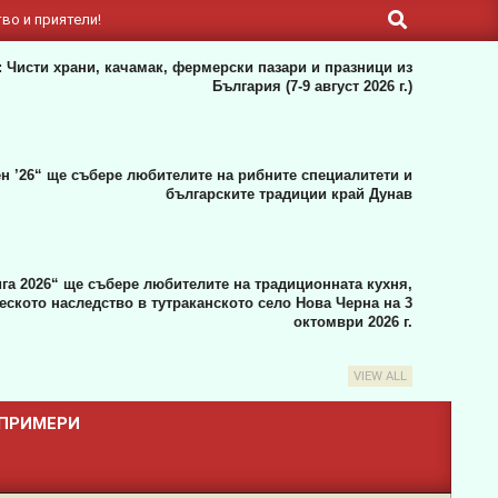
Search
во и приятели!
 Чисти храни, качамак, фермерски пазари и празници из
България (7-9 август 2026 г.)
н ’26“ ще събере любителите на рибните специалитети и
българските традиции край Дунав
га 2026“ ще събере любителите на традиционната кухня,
ското наследство в тутраканското село Нова Черна на 3
октомври 2026 г.
VIEW ALL
 ПРИМЕРИ