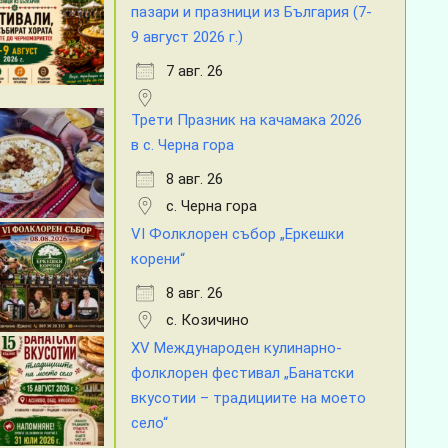
пазари и празници из България (7-
9 август 2026 г.)
7 авг. 26
Трети Празник на качамака 2026
в с. Черна гора
8 авг. 26
с. Черна гора
VI Фолклорен събор „Еркешки
корени“
8 авг. 26
с. Козичино
XV Международен кулинарно-
фолклорен фестивал „Банатски
вкусотии – традициите на моето
село“