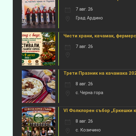
7 авг. 26
Град Ардино
Чисти храни, качамак, фермерск
7 авг. 26
Трети Празник на качамака 202
8 авг. 26
с. Черна гора
VI Фолклорен събор „Еркешки 
8 авг. 26
с. Козичино