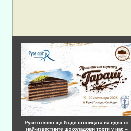
Русе отново ще бъде столицата на една от
най-известните шоколадови торти у нас –