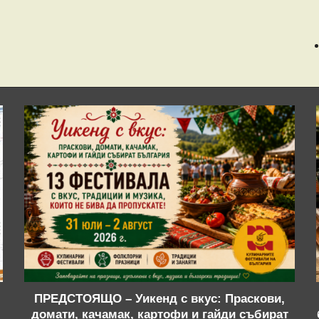
ПРЕДСТОЯЩО – Уикенд с вкус: Праскови,
домати, качамак, картофи и гайди събират