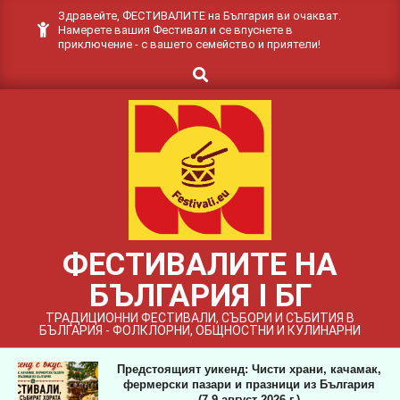
Skip
Здравейте, ФЕСТИВАЛИТЕ на България ви очакват.
Намерете вашия Фестивал и се впуснете в
to
приключение - с вашето семейство и приятели!
content
Search
ФЕСТИВАЛИТЕ НА
БЪЛГАРИЯ I БГ
ТРАДИЦИОННИ ФЕСТИВАЛИ, СЪБОРИ И СЪБИТИЯ В
БЪЛГАРИЯ - ФОЛКЛОРНИ, ОБЩНОСТНИ И КУЛИНАРНИ
Предстоящият уикенд: Чисти храни, качамак,
фермерски пазари и празници из България
(7-9 август 2026 г.)