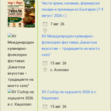
Чисти храни, качамак, фермерски
пазари и празници из България (7-9
август 2026 г.)
7 авг. 26
XV Международен кулинарно-
фолклорен фестивал „Банатски
вкусотии – традициите на моето
село“
15 авг. 26
с. Асеново
XV Събор на хърцоите 2026 в с.
Кацелово
15 авг. 26