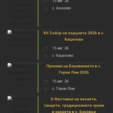
15 авг. 26
с. Асеново
XV Събор на хърцоите 2026 в с.
Кацелово
15 авг. 26
с. Кацелово
Празник на Боровинката в с.
Горни Лом 2026
15 авг. 26
с. Горни Лом
X Фестивал на песните,
танците, традиционните храни
и занаяти в с. Боровци