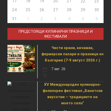
17
18
19
20
21
22
23
24
25
26
27
28
29
30
31
1
2
3
4
6
5
ПРЕДСТОЯЩИ КУЛИНАРНИ ПРАЗНИЦИ И
ФЕСТИВАЛИ
Чисти храни, качамак,
фермерски пазари и празници из
България (7-9 август 2026 г.)
7 авг. 26
XV Международен кулинарно-
фолклорен фестивал „Банатски
вкусотии – традициите на
моето село“