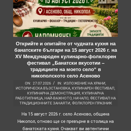
Открийте и опитайте от чудната кухня на
банатските българи на 15 август 2026 г. на
XV Международен кулинарно-фолклорен
фестивал „Банатски вкусотии –
традициите на моето село“ в
никополското село Асеново
ON:
27.07.2026
IN:
ИЗЛОЖЕНИЕ НА ХРАНИ
,
ИСТОРИЧЕСКА ВЪЗСТАНОВКА
,
КУЛИНАРЕН ФЕСТИВАЛ
,
КУЛИНАРНА ДЕМОНСТРАЦИЯ
,
КУЛИНАРНА
РАБОТИЛНИЦА
,
НАЙ-ВАЖНОТО
,
НАЧАЛО
,
ФЕСТИВАЛ НА
ТРАДИЦИОННИТЕ ЗАНАЯТИ
,
ФОЛКЛОРЕН ПРАЗНИК
На 15 август 2026 г. село Асеново, община
Никопол, отново ще се превърне в столица на
банатската кухня. Очакват ви автентични