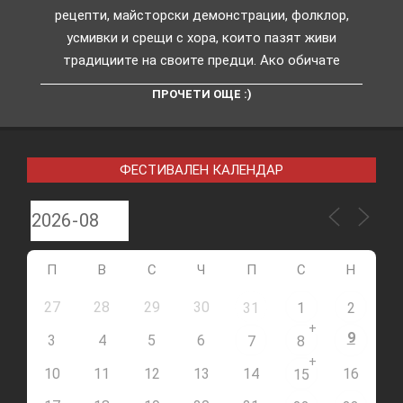
рецепти, майсторски демонстрации, фолклор,
усмивки и срещи с хора, които пазят живи
традициите на своите предци. Ако обичате
ПРОЧЕТИ ОЩЕ :)
ФЕСТИВАЛЕН КАЛЕНДАР
П
В
С
Ч
П
С
Н
27
28
29
30
31
1
2
+
9
3
4
5
6
7
8
+
10
11
12
13
14
16
15