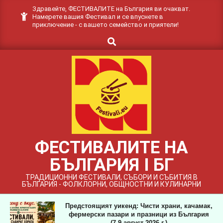
Skip
Здравейте, ФЕСТИВАЛИТЕ на България ви очакват.
Намерете вашия Фестивал и се впуснете в
to
приключение - с вашето семейство и приятели!
content
Search
ФЕСТИВАЛИТЕ НА
БЪЛГАРИЯ I БГ
ТРАДИЦИОННИ ФЕСТИВАЛИ, СЪБОРИ И СЪБИТИЯ В
БЪЛГАРИЯ - ФОЛКЛОРНИ, ОБЩНОСТНИ И КУЛИНАРНИ
Предстоящият уикенд: Чисти храни, качамак,
фермерски пазари и празници из България
(7-9 август 2026 г.)