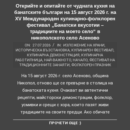
Открийте и опитайте от чудната кухня на
банатските българи на 15 август 2026 г. на
XV Международен кулинарно-фолклорен
фестивал „Банатски вкусотии –
традициите на моето село“ в
никополското село Асеново
ON:
27.07.2026
IN:
ИЗЛОЖЕНИЕ НА ХРАНИ
,
ИСТОРИЧЕСКА ВЪЗСТАНОВКА
,
КУЛИНАРЕН ФЕСТИВАЛ
,
КУЛИНАРНА ДЕМОНСТРАЦИЯ
,
КУЛИНАРНА
РАБОТИЛНИЦА
,
НАЙ-ВАЖНОТО
,
НАЧАЛО
,
ФЕСТИВАЛ НА
ТРАДИЦИОННИТЕ ЗАНАЯТИ
,
ФОЛКЛОРЕН ПРАЗНИК
На 15 август 2026 г. село Асеново, община
Никопол, отново ще се превърне в столица на
банатската кухня. Очакват ви автентични
рецепти, майсторски демонстрации, фолклор,
усмивки и срещи с хора, които пазят живи
традициите на своите предци. Ако обичате
ПРОЧЕТИ ОЩЕ :)