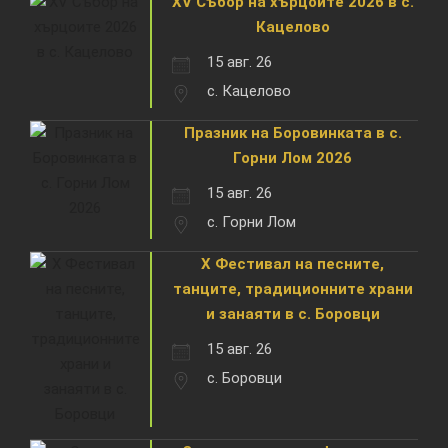
XV Събор на хърцоите 2026 в с.
Кацелово
15 авг. 26
с. Кацелово
Празник на Боровинката в с.
Горни Лом 2026
15 авг. 26
с. Горни Лом
X Фестивал на песните,
танците, традиционните храни
и занаяти в с. Боровци
15 авг. 26
с. Боровци