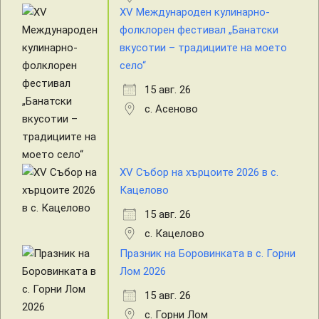
XV Международен кулинарно-
фолклорен фестивал „Банатски
вкусотии – традициите на моето
село“
15 авг. 26
с. Асеново
XV Събор на хърцоите 2026 в с.
Кацелово
15 авг. 26
с. Кацелово
Празник на Боровинката в с. Горни
Лом 2026
15 авг. 26
с. Горни Лом