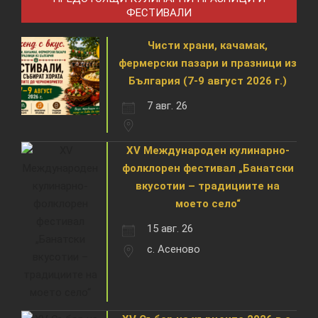
ФЕСТИВАЛИ
Чисти храни, качамак,
фермерски пазари и празници из
България (7-9 август 2026 г.)
7 авг. 26
XV Международен кулинарно-
фолклорен фестивал „Банатски
вкусотии – традициите на
моето село“
15 авг. 26
с. Асеново