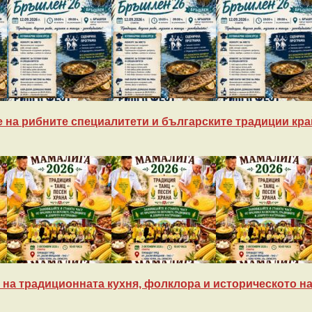
 на рибните специалитети и българските традиции кра
на традиционната кухня, фолклора и историческото на