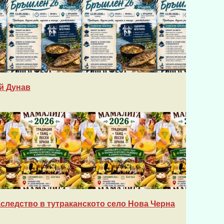
й Дунав
следство в тутраканското село Нова Черна