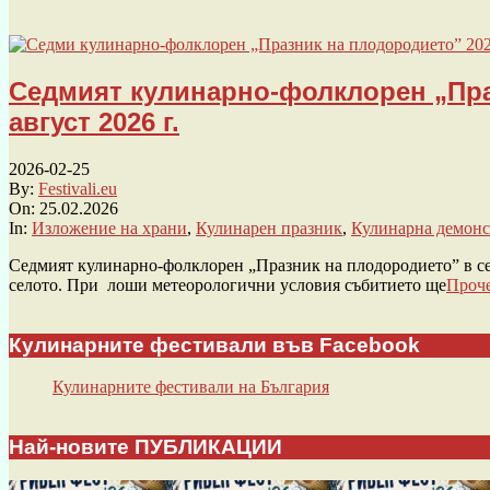
Седмият кулинарно-фолклорен „Праз
август 2026 г.
2026-02-25
By:
Festivali.eu
On:
25.02.2026
In:
Изложение на храни
,
Кулинарен празник
,
Кулинарна демонс
Седмият кулинарно-фолклорен „Празник на плодородието” в село
селото. При лоши метеорологични условия събитието ще
Проче
Кулинарните фестивали във Facebook
Кулинарните фестивали на България
Най-новите ПУБЛИКАЦИИ