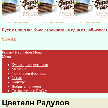
Русе отново ще бъде столицата на една от най-известн
View All
Primary Navigation Menu
Menu
Кулинарни фестивали
Магазин
Фолклорен фестивал
За нас
Конкурс
Добрите примери
Свържете се с НАС :)
Цветелн Радулов