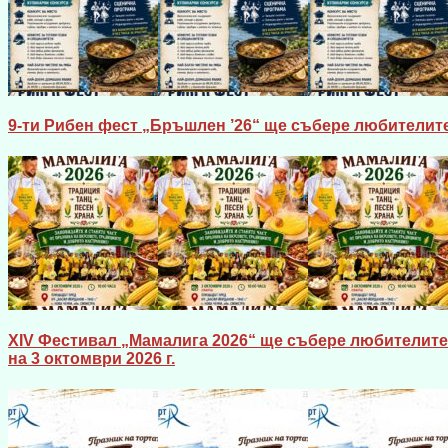
9-ти Рибен фест „Бръшлен ’26“ ще събере любителите
XIV Фестивал „Мамалига 2026“ ще събере любителите 
на 3 октомври 2026 г.