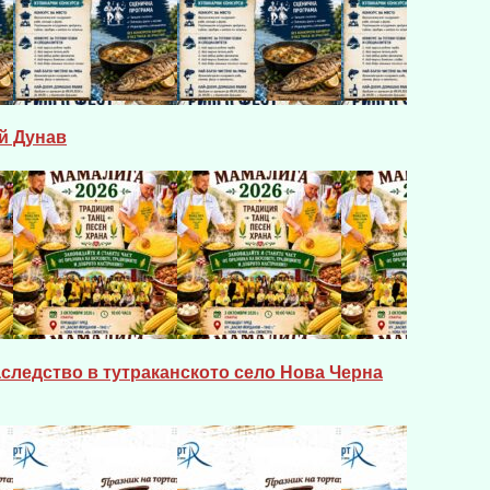
й Дунав
следство в тутраканското село Нова Черна