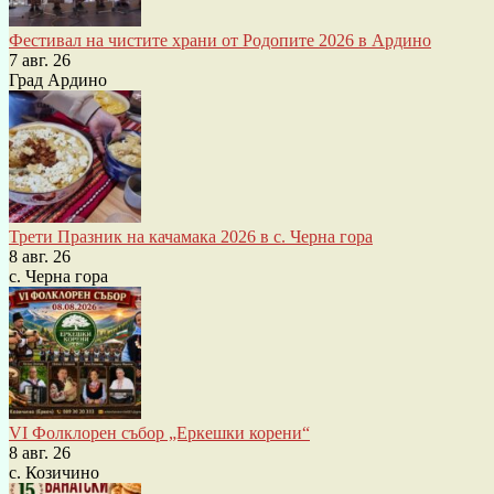
Фестивал на чистите храни от Родопите 2026 в Ардино
7 авг. 26
Град Ардино
Трети Празник на качамака 2026 в с. Черна гора
8 авг. 26
с. Черна гора
VI Фолклорен събор „Еркешки корени“
8 авг. 26
с. Козичино