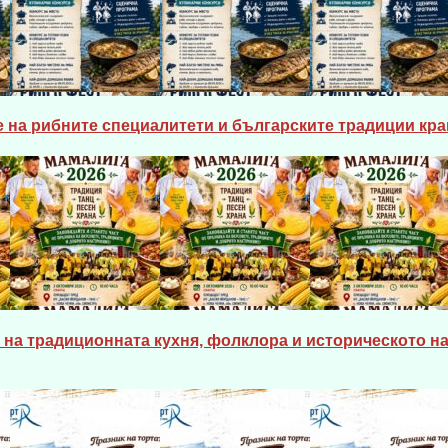
 на рибните специалитети и българските традиции кра
на традиционната кухня, фолклора и историческото на