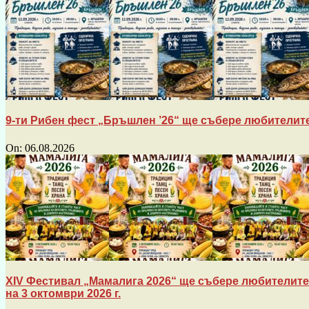
9-ти Рибен фест „Бръшлен ’26“ ще събере любителите
On:
06.08.2026
XIV Фестивал „Мамалига 2026“ ще събере любителите 
на 3 октомври 2026 г.