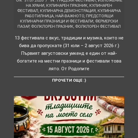
ON:
31.07.2026
IN:
ГРАДСКИ ФЕСТИВАЛ
,
ИЗЛОЖЕНИЕ
НА ХРАНИ
,
КУЛИНАРЕН ПРАЗНИК
,
КУЛИНАРЕН
ФЕСТИВАЛ
,
КУЛИНАРНА ДЕМОНСТРАЦИЯ
,
КУЛИНАРНА
РАБОТИЛНИЦА
,
НАЙ-ВАЖНОТО
,
ПРЕДСТОЯЩИ
КУЛИНАРНИ ПРАЗНИЦИ И ФЕСТИВАЛИ
,
ФЕРМЕРСКИ
ПАЗАР
,
ФОЛКЛОРЕН ПРАЗНИК
,
ФОЛКЛОРЕН ФЕСТИВАЛ
13 фестивала с вкус, традиции и музика, които не
бива да пропускате (31 юли – 2 август 2026 г.)
Първият августовски уикенд е един от най-
богатите на местни празници и фестивали това
лято. От Родопите
ПРОЧЕТИ ОЩЕ :)