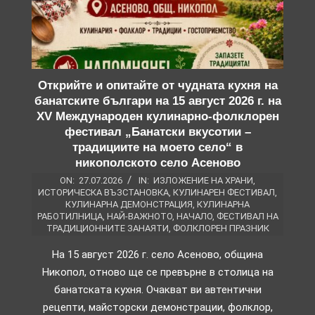
Открийте и опитайте от чудната кухня на
банатските българи на 15 август 2026 г. на
XV Международен кулинарно-фолклорен
фестивал „Банатски вкусотии –
традициите на моето село“ в
никополското село Асеново
ON:
27.07.2026
IN:
ИЗЛОЖЕНИЕ НА ХРАНИ
,
ИСТОРИЧЕСКА ВЪЗСТАНОВКА
,
КУЛИНАРЕН ФЕСТИВАЛ
,
КУЛИНАРНА ДЕМОНСТРАЦИЯ
,
КУЛИНАРНА
РАБОТИЛНИЦА
,
НАЙ-ВАЖНОТО
,
НАЧАЛО
,
ФЕСТИВАЛ НА
ТРАДИЦИОННИТЕ ЗАНАЯТИ
,
ФОЛКЛОРЕН ПРАЗНИК
На 15 август 2026 г. село Асеново, община
Никопол, отново ще се превърне в столица на
банатската кухня. Очакват ви автентични
рецепти, майсторски демонстрации, фолклор,