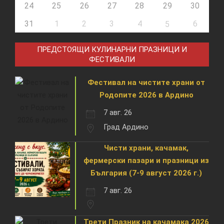
24
25
26
27
28
29
30
31
1
2
3
4
6
5
ПРЕДСТОЯЩИ КУЛИНАРНИ ПРАЗНИЦИ И
ФЕСТИВАЛИ
Фестивал на чистите храни от
Родопите 2026 в Ардино
7 авг. 26
Град Ардино
Чисти храни, качамак,
фермерски пазари и празници из
България (7-9 август 2026 г.)
7 авг. 26
Трети Празник на качамака 2026