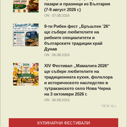
пазари и празници из България
(7-9 август 2026 г.)
ON:
07.08.2026
9-ти Рибен фест „Бръшлен ’26“
ще събере любителите на
рибните специалитети и
българските традиции край
Дунав
ON:
06.08.2026
XIV Фестивал „Мамалига 2026“
ще събере любителите на
традиционната кухня, фолклора
и историческото наследство в
тутраканското село Нова Черна
на 3 октомври 2026 г.
ON:
06.08.2026
VIEW ALL
КУЛИНАРНИ ФЕСТИВАЛИ