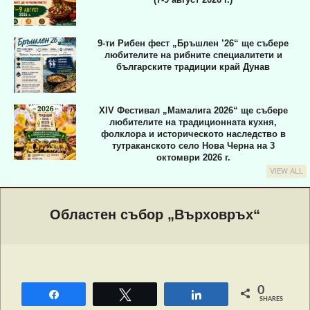
9-ти Рибен фест „Бръшлен ’26“ ще събере
любителите на рибните специалитети и
българските традиции край Дунав
XIV Фестивал „Мамалига 2026“ ще събере
любителите на традиционната кухня,
фолклора и историческото наследство в
тутраканското село Нова Черна на 3
октомври 2026 г.
VIEW ALL
Primary
Navigation
Областен събор „Върховръх“
Menu
0
Share
Tweet
Share
SHARES