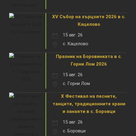
XV Събор на хърцоите 2026 в с.
Кацелово
15 авг. 26
с. Кацелово
Празник на Боровинката в с.
Горни Лом 2026
15 авг. 26
с. Горни Лом
X Фестивал на песните,
танците, традиционните храни
и занаяти в с. Боровци
15 авг. 26
с. Боровци