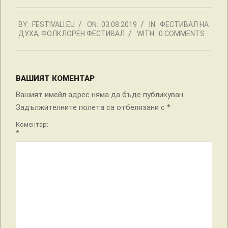
2019-
BY:
FESTIVALI.EU
ON:
03.08.2019
IN:
ФЕСТИВАЛ НА
08-
ДУХА
,
ФОЛКЛОРЕН ФЕСТИВАЛ
WITH:
0 COMMENTS
03
ВАШИЯТ КОМЕНТАР
Вашият имейл адрес няма да бъде публикуван.
Задължителните полета са отбелязани с
*
Коментар:
*