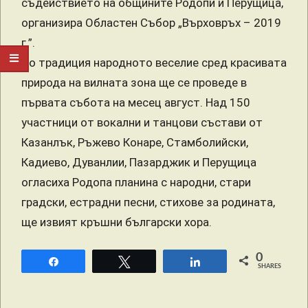
съдействието на общините Родопи и Перущица,
организира Областен Събор „Върховръх – 2019
г.”.
По традиция народното веселие сред красивата
природа на вилната зона ще се проведе в
първата събота на месец август. Над 150
участници от вокални и танцови състави от
Казанлък, Ръжево Конаре, Стамболийски,
Кадиево, Дуванлии, Пазарджик и Перущица
огласиха Родопа планина с народни, стари
градски, естрадни песни, стихове за родината,
ще извият кръшни български хора.
0
Share
Tweet
Share
SHARES