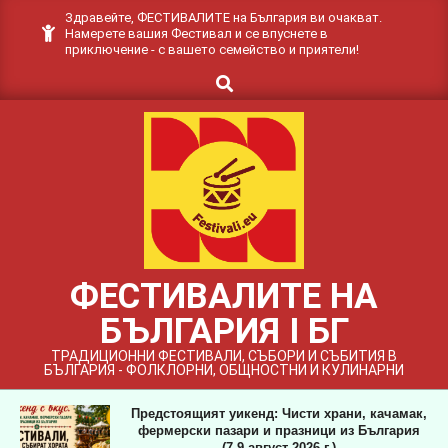
Skip
Здравейте, ФЕСТИВАЛИТЕ на България ви очакват.
Намерете вашия Фестивал и се впуснете в
to
приключение - с вашето семейство и приятели!
content
Search
ФЕСТИВАЛИТЕ НА
БЪЛГАРИЯ I БГ
ТРАДИЦИОННИ ФЕСТИВАЛИ, СЪБОРИ И СЪБИТИЯ В
БЪЛГАРИЯ - ФОЛКЛОРНИ, ОБЩНОСТНИ И КУЛИНАРНИ
Предстоящият уикенд: Чисти храни, качамак,
фермерски пазари и празници из България
(7-9 август 2026 г.)