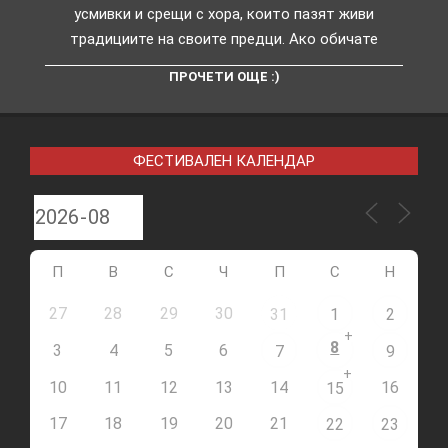
усмивки и срещи с хора, които пазят живи
традициите на своите предци. Ако обичате
ПРОЧЕТИ ОЩЕ :)
ФЕСТИВАЛЕН КАЛЕНДАР
П
В
С
Ч
П
С
Н
27
28
29
30
31
1
2
+
8
3
4
5
6
7
9
+
10
11
12
13
14
16
15
17
18
19
20
21
22
23