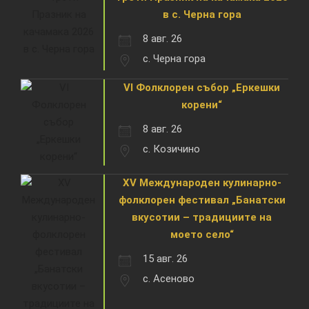
в с. Черна гора
8 авг. 26
с. Черна гора
VI Фолклорен събор „Еркешки
корени“
8 авг. 26
с. Козичино
XV Международен кулинарно-
фолклорен фестивал „Банатски
вкусотии – традициите на
моето село“
15 авг. 26
с. Асеново