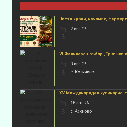
Чисти храни, качамак, фермерск
7 авг. 26
VI Фолклорен събор „Еркешки 
8 авг. 26
с. Козичино
XV Международен кулинарно-фо
15 авг. 26
с. Асеново