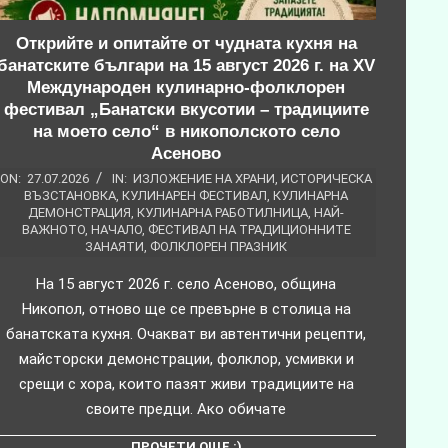
Открийте и опитайте от чудната кухня на
банатските българи на 15 август 2026 г. на XV
Международен кулинарно-фолклорен
фестивал „Банатски вкусотии – традициите
на моето село“ в никополското село
Асеново
ON:
27.07.2026
IN:
ИЗЛОЖЕНИЕ НА ХРАНИ
,
ИСТОРИЧЕСКА
ВЪЗСТАНОВКА
,
КУЛИНАРЕН ФЕСТИВАЛ
,
КУЛИНАРНА
ДЕМОНСТРАЦИЯ
,
КУЛИНАРНА РАБОТИЛНИЦА
,
НАЙ-
ВАЖНОТО
,
НАЧАЛО
,
ФЕСТИВАЛ НА ТРАДИЦИОННИТЕ
ЗАНАЯТИ
,
ФОЛКЛОРЕН ПРАЗНИК
На 15 август 2026 г. село Асеново, община
Никопол, отново ще се превърне в столица на
банатската кухня. Очакват ви автентични рецепти,
майсторски демонстрации, фолклор, усмивки и
срещи с хора, които пазят живи традициите на
своите предци. Ако обичате
ПРОЧЕТИ ОЩЕ :)