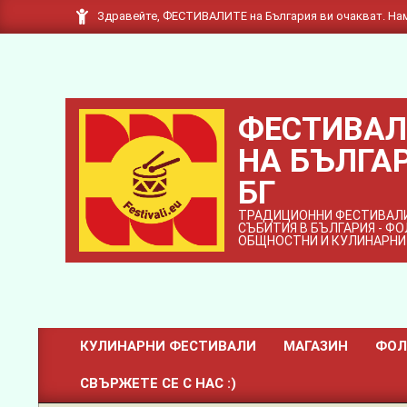
Skip
Здравейте, ФЕСТИВАЛИТЕ на България ви очакват. Нам
to
content
ФЕСТИВАЛ
НА БЪЛГАР
БГ
ТРАДИЦИОННИ ФЕСТИВАЛИ
СЪБИТИЯ В БЪЛГАРИЯ - Ф
ОБЩНОСТНИ И КУЛИНАРНИ
КУЛИНАРНИ ФЕСТИВАЛИ
МАГАЗИН
ФОЛ
Primary
СВЪРЖЕТЕ СЕ С НАС :)
Navigation