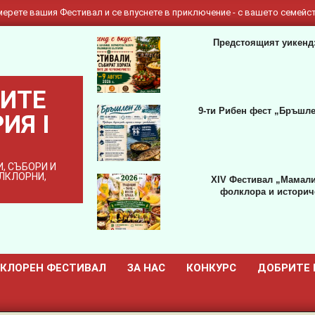
ерете вашия Фестивал и се впуснете в приключение - с вашето семейст
Предстоящият уикенд:
ИТЕ
9-ти Рибен фест „Бръшле
ИЯ I
, СЪБОРИ И
ОЛКЛОРНИ,
XIV Фестивал „Мамали
фолклора и историче
КЛОРЕН ФЕСТИВАЛ
ЗА НАС
КОНКУРС
ДОБРИТЕ