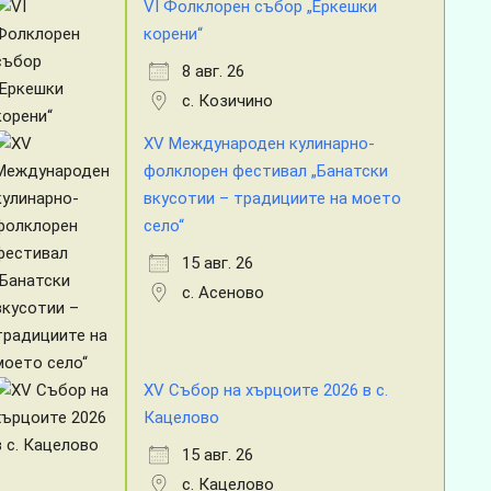
VI Фолклорен събор „Еркешки
корени“
8 авг. 26
с. Козичино
XV Международен кулинарно-
фолклорен фестивал „Банатски
вкусотии – традициите на моето
село“
15 авг. 26
с. Асеново
XV Събор на хърцоите 2026 в с.
Кацелово
15 авг. 26
с. Кацелово