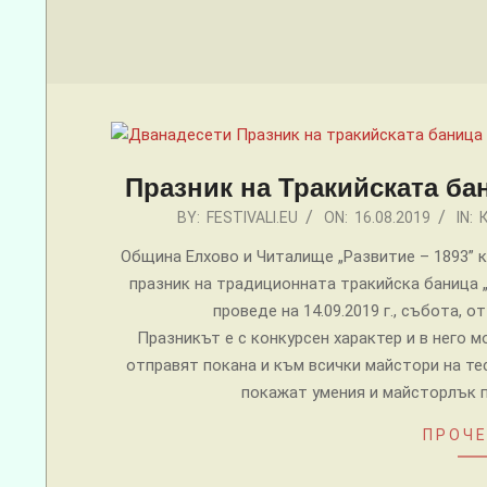
Menu
Празник на Тракийската ба
2019-
BY:
FESTIVALI.EU
ON:
16.08.2019
IN:
08-
Община Елхово и Читалище „Развитие – 1893” 
16
празник на традиционната тракийска баница „
проведе на 14.09.2019 г., събота, 
Празникът е с конкурсен характер и в него 
отправят покана и към всички майстори на те
покажат умения и майсторлък п
ПРОЧЕ