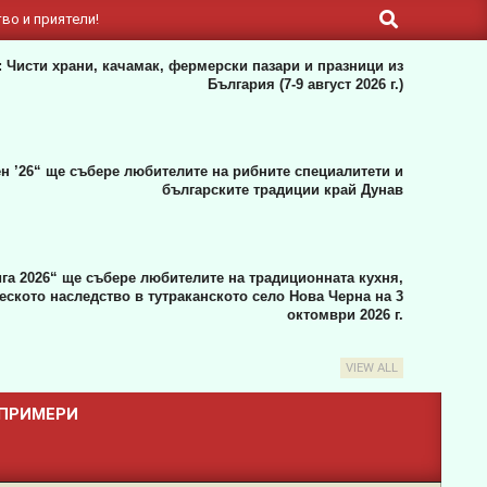
Search
во и приятели!
 Чисти храни, качамак, фермерски пазари и празници из
България (7-9 август 2026 г.)
н ’26“ ще събере любителите на рибните специалитети и
българските традиции край Дунав
га 2026“ ще събере любителите на традиционната кухня,
ското наследство в тутраканското село Нова Черна на 3
октомври 2026 г.
VIEW ALL
 ПРИМЕРИ