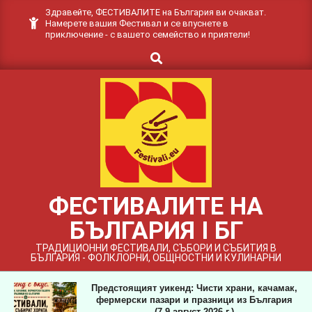
Skip
Здравейте, ФЕСТИВАЛИТЕ на България ви очакват.
Намерете вашия Фестивал и се впуснете в
to
приключение - с вашето семейство и приятели!
content
Search
ФЕСТИВАЛИТЕ НА
БЪЛГАРИЯ I БГ
ТРАДИЦИОННИ ФЕСТИВАЛИ, СЪБОРИ И СЪБИТИЯ В
БЪЛГАРИЯ - ФОЛКЛОРНИ, ОБЩНОСТНИ И КУЛИНАРНИ
Предстоящият уикенд: Чисти храни, качамак,
фермерски пазари и празници из България
(7-9 август 2026 г.)