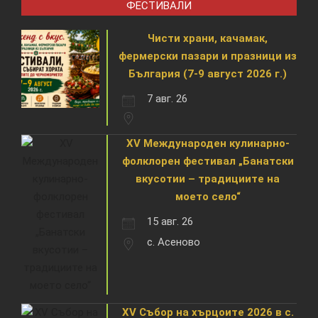
ФЕСТИВАЛИ
Чисти храни, качамак,
фермерски пазари и празници из
България (7-9 август 2026 г.)
7 авг. 26
XV Международен кулинарно-
фолклорен фестивал „Банатски
вкусотии – традициите на
моето село“
15 авг. 26
с. Асеново
XV Събор на хърцоите 2026 в с.