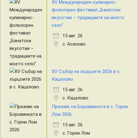
XV Международен кулинарно-
фолклорен фестивал „Банатски
вкусотии – традициите на моето
село“
15 авг. 26
с. Асеново
XV Събор на хърцоите 2026 в с.
Кацелово
15 авг. 26
с. Кацелово
Празник на Боровинката в с. Горни
Лом 2026
15 авг. 26
с. Горни Лом