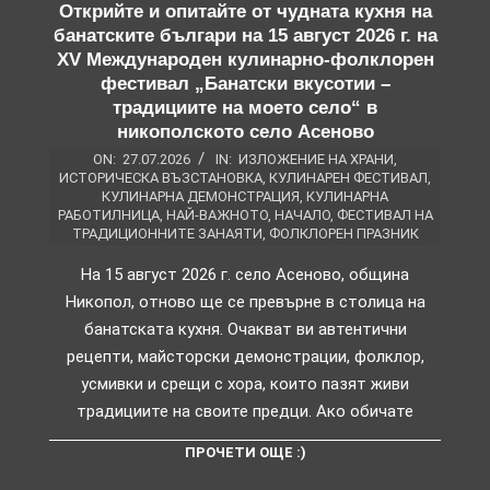
Открийте и опитайте от чудната кухня на
банатските българи на 15 август 2026 г. на
XV Международен кулинарно-фолклорен
фестивал „Банатски вкусотии –
традициите на моето село“ в
никополското село Асеново
ON:
27.07.2026
IN:
ИЗЛОЖЕНИЕ НА ХРАНИ
,
ИСТОРИЧЕСКА ВЪЗСТАНОВКА
,
КУЛИНАРЕН ФЕСТИВАЛ
,
КУЛИНАРНА ДЕМОНСТРАЦИЯ
,
КУЛИНАРНА
РАБОТИЛНИЦА
,
НАЙ-ВАЖНОТО
,
НАЧАЛО
,
ФЕСТИВАЛ НА
ТРАДИЦИОННИТЕ ЗАНАЯТИ
,
ФОЛКЛОРЕН ПРАЗНИК
На 15 август 2026 г. село Асеново, община
Никопол, отново ще се превърне в столица на
банатската кухня. Очакват ви автентични
рецепти, майсторски демонстрации, фолклор,
усмивки и срещи с хора, които пазят живи
традициите на своите предци. Ако обичате
ПРОЧЕТИ ОЩЕ :)