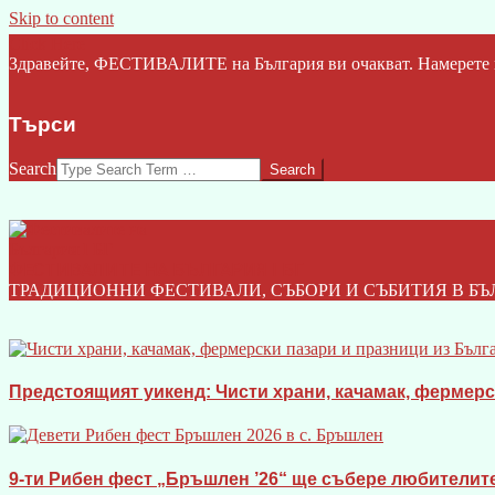
Skip to content
Click Here
Здравейте, ФЕСТИВАЛИТЕ на България ви очакват. Намерете ва
Търси
Search
ФЕСТИВАЛИТЕ НА БЪЛГАРИЯ I БГ
ТРАДИЦИОННИ ФЕСТИВАЛИ, СЪБОРИ И СЪБИТИЯ В БЪ
Предстоящият уикенд: Чисти храни, качамак, фермерски
9-ти Рибен фест „Бръшлен ’26“ ще събере любителите