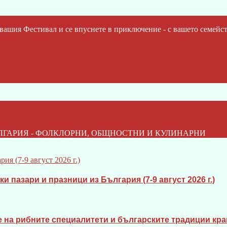
шия Фестивал и се впуснете в приключение - с вашето семейст
ЛГАРИЯ - ФОЛКЛОРНИ, ОБЩНОСТНИ И КУЛИНАРНИ
 пазари и празници из България (7-9 август 2026 г.)
 на рибните специалитети и българските традиции кра