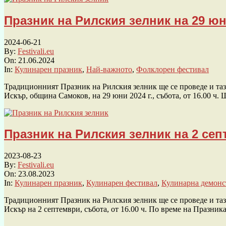
Празник на Рилския зелник на 29 юн
2024-06-21
By:
Festivali.eu
On:
21.06.2024
In:
Кулинарен празник
,
Най-важното
,
Фолклорен фестивал
Традиционният Празник на Рилския зелник ще се проведе и тази
Искър, община Самоков, на 29 юни 2024 г., събота, от 16.00 ч. 
Празник на Рилския зелник на 2 се
2023-08-23
By:
Festivali.eu
On:
23.08.2023
In:
Кулинарен празник
,
Кулинарен фестивал
,
Кулинарна демонс
Традиционният Празник на Рилския зелник ще се проведе и тази
Искър на 2 септември, събота, от 16.00 ч. По време на Празник