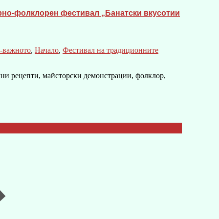
нарно-фолклорен фестивал „Банатски вкусотии
-важното
,
Начало
,
Фестивал на традиционните
ични рецепти, майсторски демонстрации, фолклор,