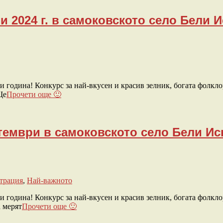
и 2024 г. в самоковското село Бели 
 година! Конкурс за най-вкусен и красив зелник, богата фолкло
Ще
Прочети още 🙂
птември в самоковското село Бели И
трация
,
Най-важното
 година! Конкурс за най-вкусен и красив зелник, богата фолкло
а мерят
Прочети още 🙂