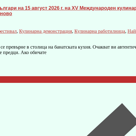
българи на 15 август 2026 г. на XV Международен кули
еново
фестивал
,
Кулинарна демонстрация
,
Кулинарна работилница
,
Най
 се превърне в столица на банатската кухня. Очакват ви автент
е предци. Ако обичате