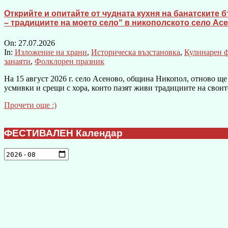
Открийте и опитайте от чудната кухня на банатските 
– традициите на моето село“ в никополското село Ас
On:
27.07.2026
In:
Изложение на храни
,
Историческа възстановка
,
Кулинарен 
занаяти
,
Фолклорен празник
На 15 август 2026 г. село Асеново, община Никопол, отново ще
усмивки и срещи с хора, които пазят живи традициите на своит
Прочети още :)
ФЕСТИВАЛЕН Календар