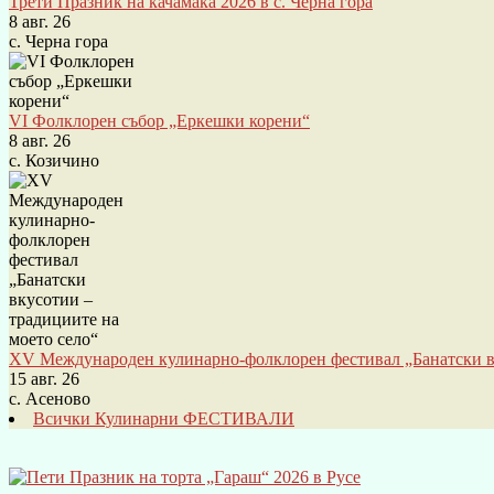
Трети Празник на качамака 2026 в с. Черна гора
8 авг. 26
с. Черна гора
VI Фолклорен събор „Еркешки корени“
8 авг. 26
с. Козичино
XV Международен кулинарно-фолклорен фестивал „Банатски вк
15 авг. 26
с. Асеново
Всички Кулинарни ФЕСТИВАЛИ