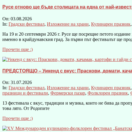
Русе отново ще бъде столицата на една от най-известн
On:
03.08.2026
In:
Градски фестивал
,
Изложение на храни
,
Кулинарен празник
На 19 и 20 септември 2026 г. Русе ще посрещне петото издание 
именно в крайдунавския град. За първи път фестивалът ще про
Прочети още :)
ПРЕДСТОЯЩО – Уикенд с вкус: Праскови, домати, качама
On:
31.07.2026
In:
Градски фестивал
,
Изложение на храни
,
Кулинарен празник
празници и фестивали
,
Фермерски пазар
,
Фолклорен празник
,
13 фестивала с вкус, традиции и музика, които не бива да проп
това лято. От Родопите
Прочети още :)