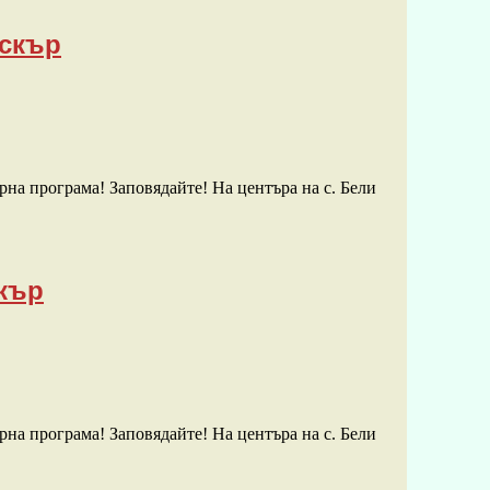
Искър
рна програма! Заповядайте! На центъра на с. Бели
скър
рна програма! Заповядайте! На центъра на с. Бели