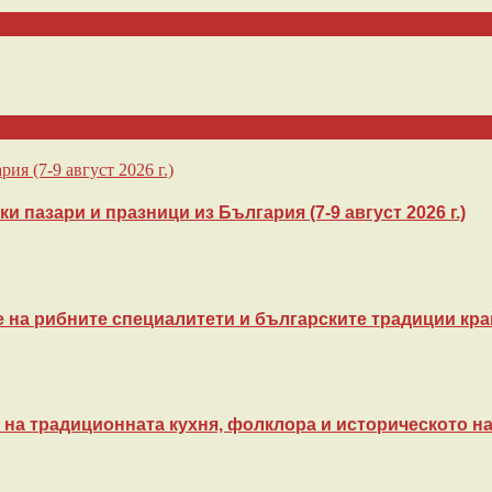
 пазари и празници из България (7-9 август 2026 г.)
 на рибните специалитети и българските традиции кра
на традиционната кухня, фолклора и историческото на