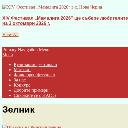
XIV Фестивал „Мамалига 2026“ ще събере любителите 
на 3 октомври 2026 г.
View All
Primary Navigation Menu
Menu
Кулинарни фестивали
Магазин
Фолклорен фестивал
За нас
Конкурс
Добрите примери
Свържете се с НАС :)
Зелник