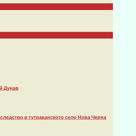
й Дунав
следство в тутраканското село Нова Черна