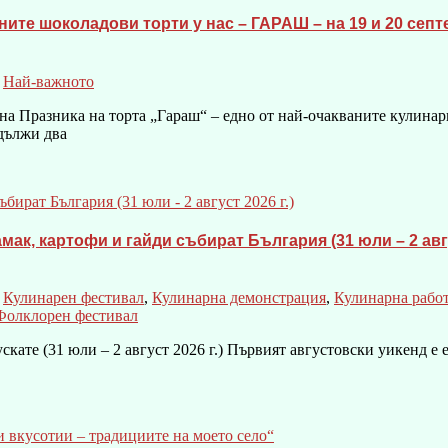
ите шоколадови торти у нас – ГАРАШ – на 19 и 20 септе
,
Най-важното
на Празника на торта „Гараш“ – едно от най-очакваните кулинарн
дължи два
к, картофи и гайди събират България (31 юли – 2 авгус
,
Кулинарен фестивал
,
Кулинарна демонстрация
,
Кулинарна рабо
Фолклорен фестивал
ускате (31 юли – 2 август 2026 г.) Първият августовски уикенд е