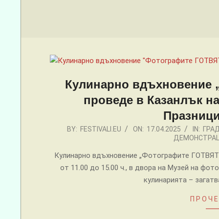
Menu
Кулинарно вдъхновение 
проведе в Казанлък на 
Празници
2025-
BY:
FESTIVALI.EU
ON:
17.04.2025
IN:
ГРА
ДЕМОНСТРА
04-
17
Кулинарно вдъхновение „Фотографите ГОТВЯТ“ в
от 11.00 до 15.00 ч., в двора на Музей на ф
кулинарията – загатв
ПРОЧЕ