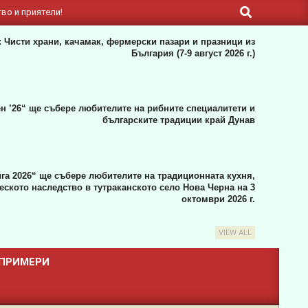
Search
во и приятели!
 Чисти храни, качамак, фермерски пазари и празници из
България (7-9 август 2026 г.)
н ’26“ ще събере любителите на рибните специалитети и
българските традиции край Дунав
га 2026“ ще събере любителите на традиционната кухня,
ското наследство в тутраканското село Нова Черна на 3
октомври 2026 г.
VIEW ALL
 ПРИМЕРИ