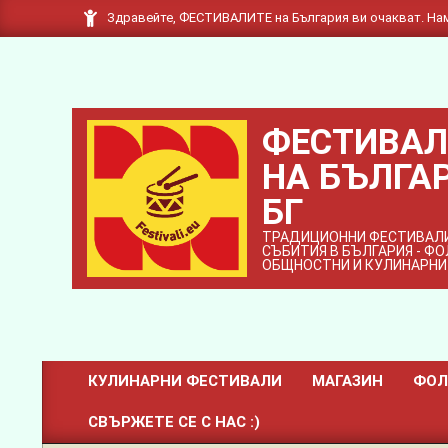
Skip
Здравейте, ФЕСТИВАЛИТЕ на България ви очакват. Нам
to
content
ФЕСТИВАЛ
НА БЪЛГАР
БГ
ТРАДИЦИОННИ ФЕСТИВАЛИ
СЪБИТИЯ В БЪЛГАРИЯ - Ф
ОБЩНОСТНИ И КУЛИНАРНИ
КУЛИНАРНИ ФЕСТИВАЛИ
МАГАЗИН
ФОЛ
Primary
СВЪРЖЕТЕ СЕ С НАС :)
Navigation