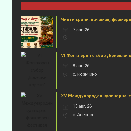
Чисти храни, качамак, фермерск
7 авг. 26
VI Фолклорен събор „Еркешки 
8 авг. 26
с. Козичино
XV Международен кулинарно-фо
15 авг. 26
с. Асеново