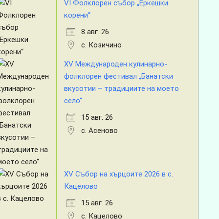
VI Фолклорен събор „Еркешки
корени“
8 авг. 26
с. Козичино
XV Международен кулинарно-
фолклорен фестивал „Банатски
вкусотии – традициите на моето
село“
15 авг. 26
с. Асеново
XV Събор на хърцоите 2026 в с.
Кацелово
15 авг. 26
с. Кацелово