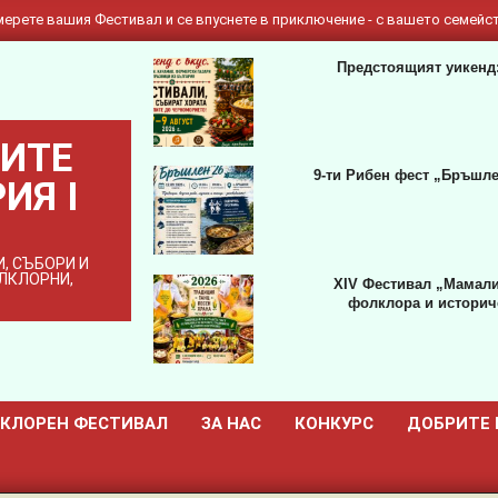
ерете вашия Фестивал и се впуснете в приключение - с вашето семейст
Предстоящият уикенд:
ИТЕ
9-ти Рибен фест „Бръшле
ИЯ I
, СЪБОРИ И
ОЛКЛОРНИ,
XIV Фестивал „Мамали
фолклора и историче
КЛОРЕН ФЕСТИВАЛ
ЗА НАС
КОНКУРС
ДОБРИТЕ