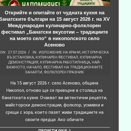
Открийте и опитайте от чудната кухня на
банатските българи на 15 август 2026 г. на XV
Международен кулинарно-фолклорен
фестивал „Банатски вкусотии – традициите
на моето село“ в никополското село
Асеново
ON:
27.07.2026
IN:
ИЗЛОЖЕНИЕ НА ХРАНИ
,
ИСТОРИЧЕСКА
ВЪЗСТАНОВКА
,
КУЛИНАРЕН ФЕСТИВАЛ
,
КУЛИНАРНА
ДЕМОНСТРАЦИЯ
,
КУЛИНАРНА РАБОТИЛНИЦА
,
НАЙ-
ВАЖНОТО
,
НАЧАЛО
,
ФЕСТИВАЛ НА ТРАДИЦИОННИТЕ
ЗАНАЯТИ
,
ФОЛКЛОРЕН ПРАЗНИК
На 15 август 2026 г. село Асеново, община
Никопол, отново ще се превърне в столица на
банатската кухня. Очакват ви автентични рецепти,
майсторски демонстрации, фолклор, усмивки и
срещи с хора, които пазят живи традициите на
своите предци. Ако обичате
ПРОЧЕТИ ОЩЕ :)