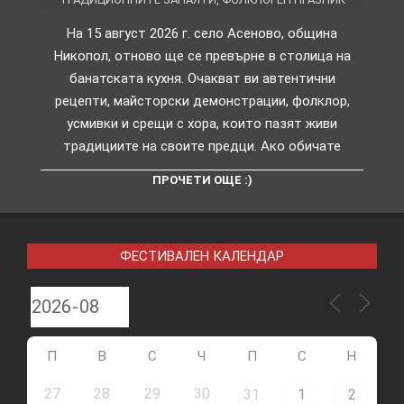
На 15 август 2026 г. село Асеново, община
Никопол, отново ще се превърне в столица на
банатската кухня. Очакват ви автентични
рецепти, майсторски демонстрации, фолклор,
усмивки и срещи с хора, които пазят живи
традициите на своите предци. Ако обичате
ПРОЧЕТИ ОЩЕ :)
ФЕСТИВАЛЕН КАЛЕНДАР
П
В
С
Ч
П
С
Н
27
28
29
30
31
1
2