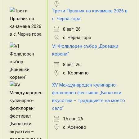
Трети Празник на качамака 2026 в
с. Черна гора
8 авг. 26
с. Черна гора
VI Фолклорен събор „Еркешки
корени“
8 авг. 26
с. Козичино
XV Международен кулинарно-
фолклорен фестивал „Банатски
вкусотии – традициите на моето
село“
15 авг. 26
с. Асеново