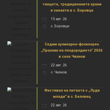
танците, традиционните храни
и занаяти в с. Боровци
15 авг. 26
с. Боровци
Седми кулинарно-фолклорен
„Празник на плодородието” 2026
в село Чилнов
22 авг. 26
с. Чилнов
Фестивал на питката с „Луди
млади“ в с. Беловец
22 авг. 26