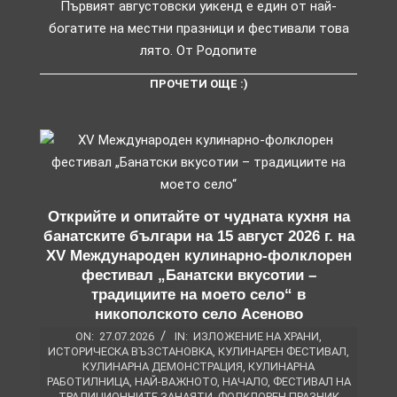
Първият августовски уикенд е един от най-
богатите на местни празници и фестивали това
лято. От Родопите
ПРОЧЕТИ ОЩЕ :)
Открийте и опитайте от чудната кухня на
банатските българи на 15 август 2026 г. на
XV Международен кулинарно-фолклорен
фестивал „Банатски вкусотии –
традициите на моето село“ в
никополското село Асеново
ON:
27.07.2026
IN:
ИЗЛОЖЕНИЕ НА ХРАНИ
,
ИСТОРИЧЕСКА ВЪЗСТАНОВКА
,
КУЛИНАРЕН ФЕСТИВАЛ
,
КУЛИНАРНА ДЕМОНСТРАЦИЯ
,
КУЛИНАРНА
РАБОТИЛНИЦА
,
НАЙ-ВАЖНОТО
,
НАЧАЛО
,
ФЕСТИВАЛ НА
ТРАДИЦИОННИТЕ ЗАНАЯТИ
,
ФОЛКЛОРЕН ПРАЗНИК