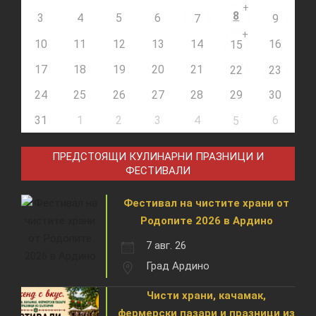
+
8
3
4
5
6
7
9
+
10
11
12
13
14
16
15
17
18
19
20
21
22
23
24
25
26
27
28
29
30
31
1
2
3
4
6
5
ПРЕДСТОЯЩИ КУЛИНАРНИ ПРАЗНИЦИ И
ФЕСТИВАЛИ
Фестивал на чистите храни от
Родопите 2026 в Ардино
7 авг. 26
Град Ардино
Чисти храни, качамак,
фермерски пазари и празници из