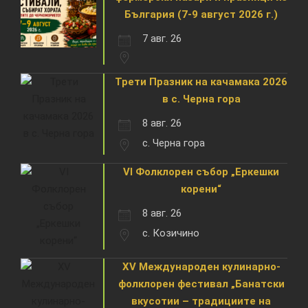
България (7-9 август 2026 г.)
7 авг. 26
Трети Празник на качамака 2026
в с. Черна гора
8 авг. 26
с. Черна гора
VI Фолклорен събор „Еркешки
корени“
8 авг. 26
с. Козичино
XV Международен кулинарно-
фолклорен фестивал „Банатски
вкусотии – традициите на