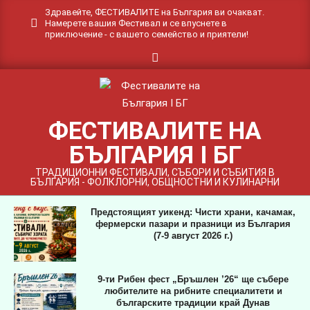
Skip
Здравейте, ФЕСТИВАЛИТЕ на България ви очакват.
Намерете вашия Фестивал и се впуснете в
to
приключение - с вашето семейство и приятели!
content
Search
ФЕСТИВАЛИТЕ НА
БЪЛГАРИЯ I БГ
ТРАДИЦИОННИ ФЕСТИВАЛИ, СЪБОРИ И СЪБИТИЯ В
БЪЛГАРИЯ - ФОЛКЛОРНИ, ОБЩНОСТНИ И КУЛИНАРНИ
Предстоящият уикенд: Чисти храни, качамак,
фермерски пазари и празници из България
(7-9 август 2026 г.)
9-ти Рибен фест „Бръшлен ’26“ ще събере
любителите на рибните специалитети и
българските традиции край Дунав