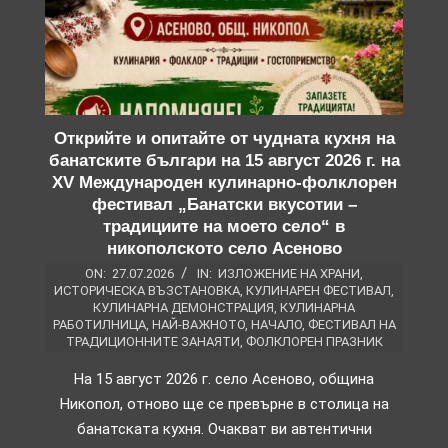
Открийте и опитайте от чудната кухня на
банатските българи на 15 август 2026 г. на
XV Международен кулинарно-фолклорен
фестивал „Банатски вкусотии –
традициите на моето село“ в
никополското село Асеново
ON:
27.07.2026
IN:
ИЗЛОЖЕНИЕ НА ХРАНИ
,
ИСТОРИЧЕСКА ВЪЗСТАНОВКА
,
КУЛИНАРЕН ФЕСТИВАЛ
,
КУЛИНАРНА ДЕМОНСТРАЦИЯ
,
КУЛИНАРНА
РАБОТИЛНИЦА
,
НАЙ-ВАЖНОТО
,
НАЧАЛО
,
ФЕСТИВАЛ НА
ТРАДИЦИОННИТЕ ЗАНАЯТИ
,
ФОЛКЛОРЕН ПРАЗНИК
На 15 август 2026 г. село Асеново, община
Никопол, отново ще се превърне в столица на
банатската кухня. Очакват ви автентични