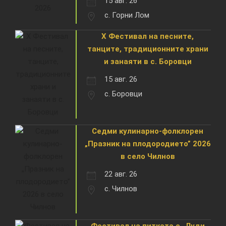
15 авг. 26
с. Горни Лом
X Фестивал на песните,
танците, традиционните храни
и занаяти в с. Боровци
15 авг. 26
с. Боровци
Седми кулинарно-фолклорен
„Празник на плодородието” 2026
в село Чилнов
22 авг. 26
с. Чилнов
Фестивал на питката с „Луди