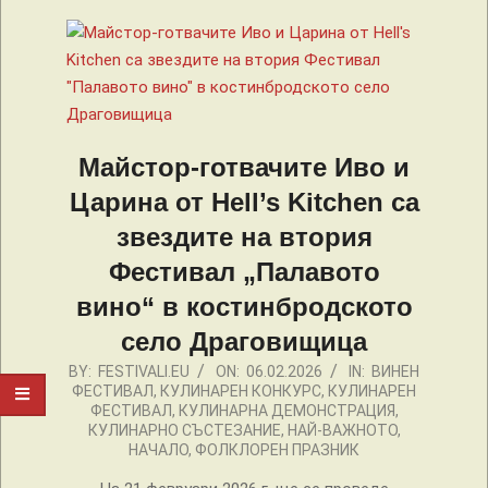
Майстор-готвачите Иво и
Царина от Hell’s Kitchen са
звездите на втория
Фестивал „Палавото
вино“ в костинбродското
село Драговищица
2026-
BY:
FESTIVALI.EU
ON:
06.02.2026
IN:
ВИНЕН
ФЕСТИВАЛ
,
КУЛИНАРЕН КОНКУРС
,
КУЛИНАРЕН
02-
ФЕСТИВАЛ
,
КУЛИНАРНА ДЕМОНСТРАЦИЯ
,
06
КУЛИНАРНО СЪСТЕЗАНИЕ
,
НАЙ-ВАЖНОТО
,
НАЧАЛО
,
ФОЛКЛОРЕН ПРАЗНИК