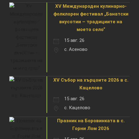
XV Международен кулинарно-
фолклорен фестивал „Банатски
вкусотии – традициите на
моето село“
15 авг. 26
с. Асеново
XV Събор на хърцоите 2026 в с.
Кацелово
15 авг. 26
с. Кацелово
Празник на Боровинката в с.
Горни Лом 2026