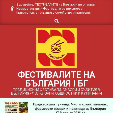
Skip
Здравейте, ФЕСТИВАЛИТЕ на България ви очакват.
Намерете вашия Фестивал и се впуснете в
to
приключение - с вашето семейство и приятели!
content
Search
ФЕСТИВАЛИТЕ НА
БЪЛГАРИЯ I БГ
ТРАДИЦИОННИ ФЕСТИВАЛИ, СЪБОРИ И СЪБИТИЯ В
БЪЛГАРИЯ - ФОЛКЛОРНИ, ОБЩНОСТНИ И КУЛИНАРНИ
Предстоящият уикенд: Чисти храни, качамак,
фермерски пазари и празници из България
(7-9 август 2026 г.)