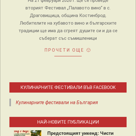
На 21 февруари 2026 г. ще се проведе
вторият Фестивал „Палавото вино“ в с.
Драговищица, община Костинброд.
Любителите на хубавото вино и българските
традиции ще има да сгреят душите си и да се
съберат със съмишленици
ПРОЧЕТИ ОЩЕ 🙂
КУЛИНАРНИТЕ ФЕСТИВАЛИ ВЪВ FACEBOOK
Кулинарните фестивали на България
НАЙ-НОВИТЕ ПУБЛИКАЦИИ
Предстоящият уикенд: Чисти