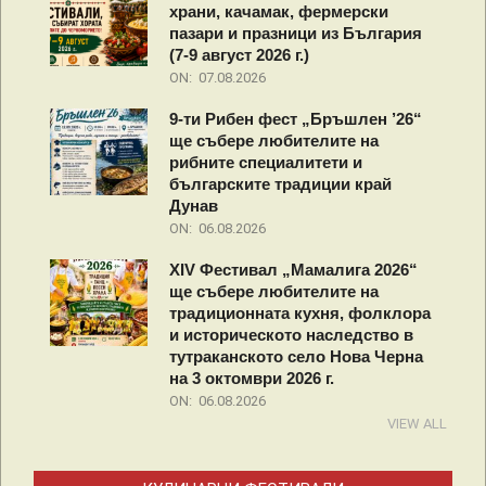
храни, качамак, фермерски
пазари и празници из България
(7-9 август 2026 г.)
ON:
07.08.2026
9-ти Рибен фест „Бръшлен ’26“
ще събере любителите на
рибните специалитети и
българските традиции край
Дунав
ON:
06.08.2026
XIV Фестивал „Мамалига 2026“
ще събере любителите на
традиционната кухня, фолклора
и историческото наследство в
тутраканското село Нова Черна
на 3 октомври 2026 г.
ON:
06.08.2026
VIEW ALL