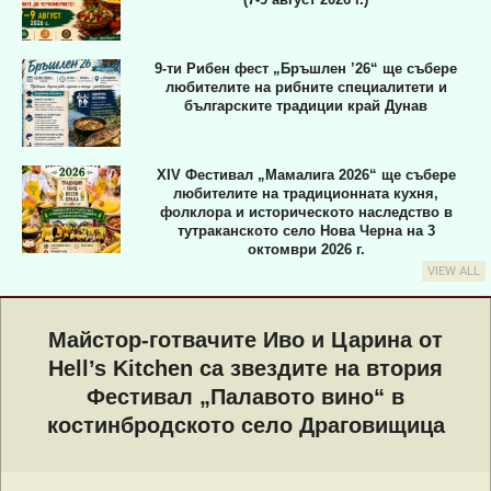
9-ти Рибен фест „Бръшлен ’26“ ще събере
любителите на рибните специалитети и
българските традиции край Дунав
XIV Фестивал „Мамалига 2026“ ще събере
любителите на традиционната кухня,
фолклора и историческото наследство в
тутраканското село Нова Черна на 3
октомври 2026 г.
VIEW ALL
Primary
Navigation
Майстор-готвачите Иво и Царина от
Menu
Hell’s Kitchen са звездите на втория
Фестивал „Палавото вино“ в
костинбродското село Драговищица