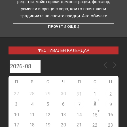
рецепти, майсторски демонстрации, фолклор,
усмивки и срещи с хора, които пазят живи
традициите на своите предци. Ако обичате
ПРОЧЕТИ ОЩЕ :)
ФЕСТИВАЛЕН КАЛЕНДАР
П
В
С
Ч
П
С
Н
27
28
29
30
31
1
2
+
8
3
4
5
6
7
9
+
10
11
12
13
14
16
15
17
18
19
20
21
22
23