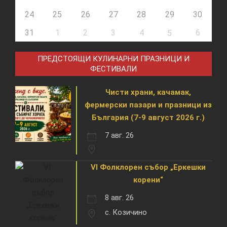
24
25
26
27
28
29
30
31
1
2
3
4
6
5
ПРЕДСТОЯЩИ КУЛИНАРНИ ПРАЗНИЦИ И
ФЕСТИВАЛИ
Чисти храни, качамак,
фермерски пазари и празници из
България (7-9 август 2026 г.)
7 авг. 26
VI Фолклорен събор „Еркешки
корени“
8 авг. 26
с. Козичино