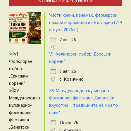
КУЛИНАРНИ ФЕСТИВАЛИ
Чисти храни, качамак, фермерски
пазари и празници из България (7-9
август 2026 г.)
7 авг. 26
VI Фолклорен събор „Еркешки
корени“
8 авг. 26
с. Козичино
XV Международен кулинарно-
фолклорен фестивал „Банатски
вкусотии – традициите на моето
село“
15 авг. 26
с. Асеново