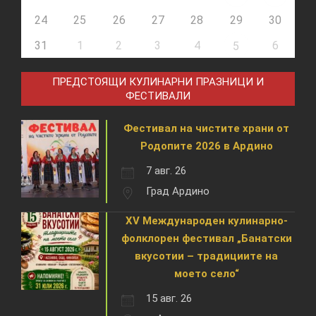
24
25
26
27
28
29
30
31
1
2
3
4
6
5
ПРЕДСТОЯЩИ КУЛИНАРНИ ПРАЗНИЦИ И
ФЕСТИВАЛИ
Фестивал на чистите храни от
Родопите 2026 в Ардино
7 авг. 26
Град Ардино
XV Международен кулинарно-
фолклорен фестивал „Банатски
вкусотии – традициите на
моето село“
15 авг. 26