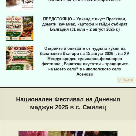
ПРЕДСТОЯЩО – Уикенд с вкус: Праскови,
домати, качамак, картофи и гайди събират
България (31 юли – 2 август 2026 г.)
Открийте и опитайте от чудната кухня на
банатските българи на 15 август 2026 г. на XV
Международен кулинарно-фолклорен
фестивал „Банатски вкусотии – традициите
на моето село“ в никополското село
Асеново
VIEW ALL
Primary
Navigation
Национален Фестивал на Динения
Menu
маджун 2025 в с. Смилец