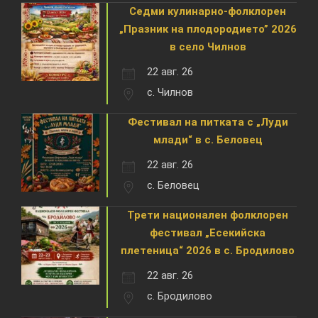
Седми кулинарно-фолклорен
„Празник на плодородието” 2026
в село Чилнов
22 авг. 26
с. Чилнов
Фестивал на питката с „Луди
млади“ в с. Беловец
22 авг. 26
с. Беловец
Трети национален фолклорен
фестивал „Есекийска
плетеница“ 2026 в с. Бродилово
22 авг. 26
с. Бродилово