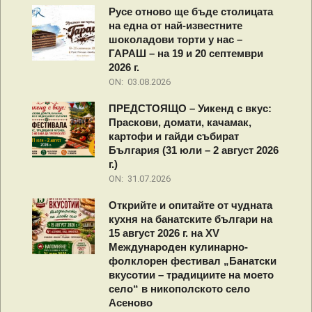
Русе отново ще бъде столицата
на една от най-известните
шоколадови торти у нас –
ГАРАШ – на 19 и 20 септември
2026 г.
ON:
03.08.2026
ПРЕДСТОЯЩО – Уикенд с вкус:
Праскови, домати, качамак,
картофи и гайди събират
България (31 юли – 2 август 2026
г.)
ON:
31.07.2026
Открийте и опитайте от чудната
кухня на банатските българи на
15 август 2026 г. на XV
Международен кулинарно-
фолклорен фестивал „Банатски
вкусотии – традициите на моето
село“ в никополското село
Асеново