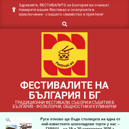
Skip
Здравейте, ФЕСТИВАЛИТЕ на България ви очакват.
Намерете вашия Фестивал и се впуснете в
to
приключение - с вашето семейство и приятели!
content
Search
ФЕСТИВАЛИТЕ НА
БЪЛГАРИЯ I БГ
ТРАДИЦИОННИ ФЕСТИВАЛИ, СЪБОРИ И СЪБИТИЯ В
БЪЛГАРИЯ - ФОЛКЛОРНИ, ОБЩНОСТНИ И КУЛИНАРНИ
Русе отново ще бъде столицата на една от
най-известните шоколадови торти у нас –
ГАРАШ – на 19 и 20 септември 2026 г.