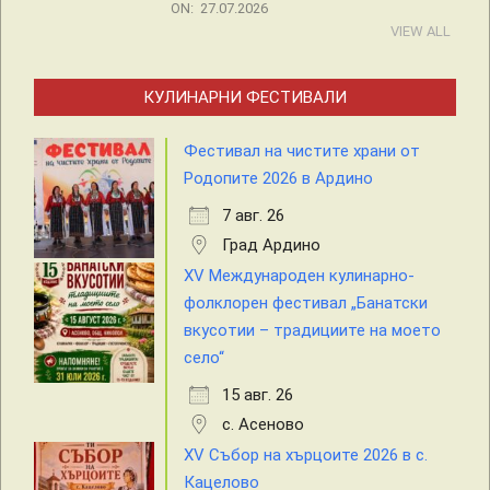
ON:
27.07.2026
VIEW ALL
КУЛИНАРНИ ФЕСТИВАЛИ
Фестивал на чистите храни от
Родопите 2026 в Ардино
7 авг. 26
Град Ардино
XV Международен кулинарно-
фолклорен фестивал „Банатски
вкусотии – традициите на моето
село“
15 авг. 26
с. Асеново
XV Събор на хърцоите 2026 в с.
Кацелово