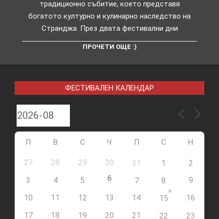
традиционно събитие, което представя
богатото културно и кулинарно наследство на
Странджа. През двата фестивални дни
ПРОЧЕТИ ОЩЕ :)
ФЕСТИВАЛЕН КАЛЕНДАР
П
В
С
Ч
П
С
Н
27
28
29
30
31
1
2
6
3
4
5
9
7
8
+
10
11
12
13
14
16
15
17
18
19
20
21
22
23