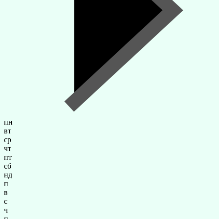
пн
вт
ср
чт
пт
сб
нд
п
в
с
ч
п