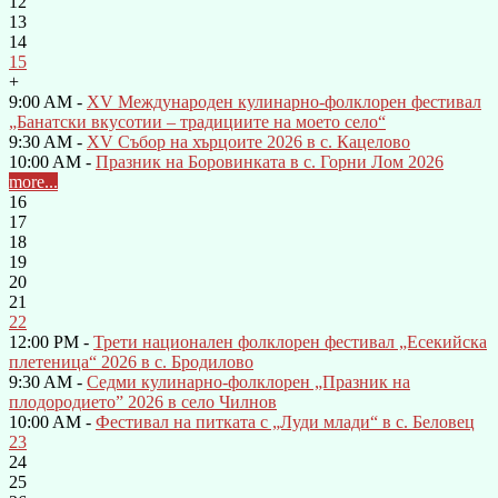
12
13
14
15
+
9:00 AM -
XV Международен кулинарно-фолклорен фестивал
„Банатски вкусотии – традициите на моето село“
9:30 AM -
XV Събор на хърцоите 2026 в с. Кацелово
10:00 AM -
Празник на Боровинката в с. Горни Лом 2026
more...
16
17
18
19
20
21
22
12:00 PM -
Трети национален фолклорен фестивал „Есекийска
плетеница“ 2026 в с. Бродилово
9:30 AM -
Седми кулинарно-фолклорен „Празник на
плодородието” 2026 в село Чилнов
10:00 AM -
Фестивал на питката с „Луди млади“ в с. Беловец
23
24
25