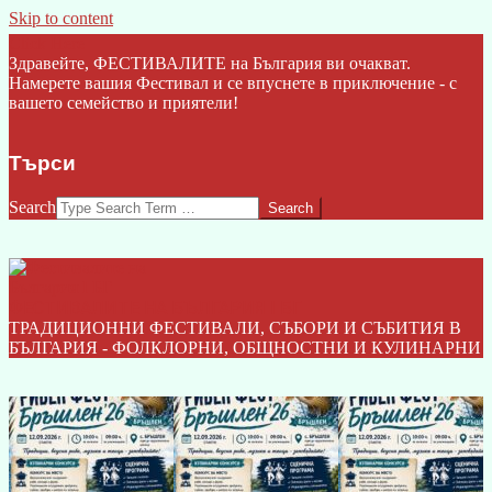
Skip to content
Click Here
Здравейте, ФЕСТИВАЛИТЕ на България ви очакват.
Намерете вашия Фестивал и се впуснете в приключение - с
вашето семейство и приятели!
Търси
Search
ФЕСТИВАЛИТЕ НА БЪЛГАРИЯ I БГ
ТРАДИЦИОННИ ФЕСТИВАЛИ, СЪБОРИ И СЪБИТИЯ В
БЪЛГАРИЯ - ФОЛКЛОРНИ, ОБЩНОСТНИ И КУЛИНАРНИ