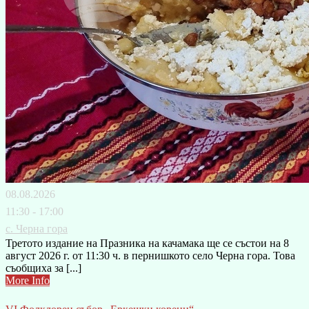
08.08.2026
11:30 - 17:00
с. Черна гора
Третото издание на Празника на качамака ще се състои на 8
август 2026 г. от 11:30 ч. в пернишкото село Черна гора. Това
съобщиха за [...]
More Info