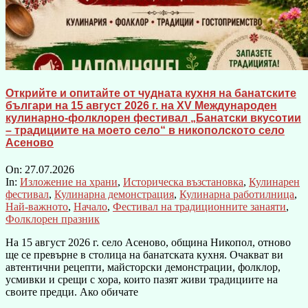
Открийте и опитайте от чудната кухня на банатските
българи на 15 август 2026 г. на XV Международен
кулинарно-фолклорен фестивал „Банатски вкусотии
– традициите на моето село“ в никополското село
Асеново
On:
27.07.2026
In:
Изложение на храни
,
Историческа възстановка
,
Кулинарен
фестивал
,
Кулинарна демонстрация
,
Кулинарна работилница
,
Най-важното
,
Начало
,
Фестивал на традиционните занаяти
,
Фолклорен празник
На 15 август 2026 г. село Асеново, община Никопол, отново
ще се превърне в столица на банатската кухня. Очакват ви
автентични рецепти, майсторски демонстрации, фолклор,
усмивки и срещи с хора, които пазят живи традициите на
своите предци. Ако обичате