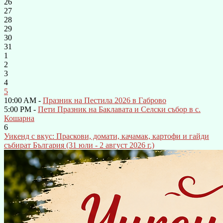
26
27
28
29
30
31
1
2
3
4
5
10:00 AM -
Празник на Пестила 2026 в Габрово
5:00 PM -
Пети Празник на Баклавата и Селски събор в с.
Кошарна
6
Уикенд с вкус: Праскови, домати, качамак, картофи и гайди
събират България (31 юли - 2 август 2026 г.)