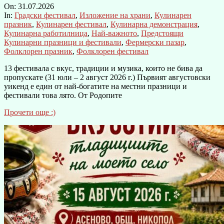
On:
31.07.2026
In:
Градски фестивал
,
Изложение на храни
,
Кулинарен
празник
,
Кулинарен фестивал
,
Кулинарна демонстрация
,
Кулинарна работилница
,
Най-важното
,
Предстоящи
Кулинарни празници и фестивали
,
Фермерски пазар
,
Фолклорен празник
,
Фолклорен фестивал
13 фестивала с вкус, традиции и музика, които не бива да
пропускате (31 юли – 2 август 2026 г.) Първият августовски
уикенд е един от най-богатите на местни празници и
фестивали това лято. От Родопите
Прочети още :)