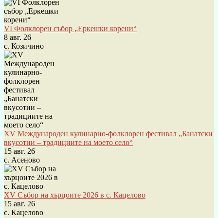
VI Фолклорен събор „Еркешки корени“
8 авг. 26
с. Козичино
XV Международен кулинарно-фолклорен фестивал „Банатски
вкусотии – традициите на моето село“
15 авг. 26
с. Асеново
XV Събор на хърцоите 2026 в с. Кацелово
15 авг. 26
с. Кацелово