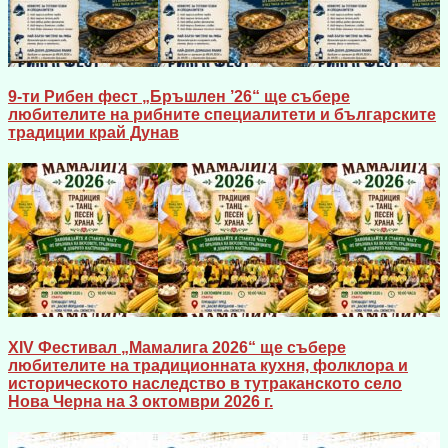
9-ти Рибен фест „Бръшлен ’26“ ще събере
любителите на рибните специалитети и българските
традиции край Дунав
XIV Фестивал „Мамалига 2026“ ще събере
любителите на традиционната кухня, фолклора и
историческото наследство в тутраканското село
Нова Черна на 3 октомври 2026 г.