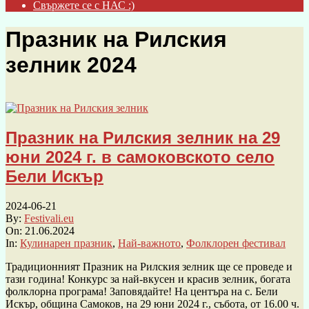
Свържете се с НАС :)
Празник на Рилския
зелник 2024
Празник на Рилския зелник на 29
юни 2024 г. в самоковското село
Бели Искър
2024-06-21
By:
Festivali.eu
On:
21.06.2024
In:
Кулинарен празник
,
Най-важното
,
Фолклорен фестивал
Традиционният Празник на Рилския зелник ще се проведе и
тази година! Конкурс за най-вкусен и красив зелник, богата
фолклорна програма! Заповядайте! На центъра на с. Бели
Искър, община Самоков, на 29 юни 2024 г., събота, от 16.00 ч.