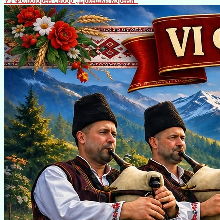
VI Фолклорен събор „Еркешки корени“