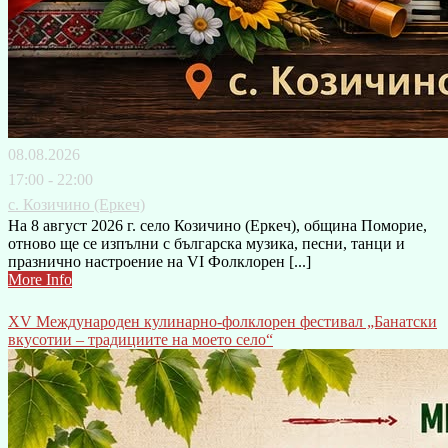
08.08.2026
17:00 - 22:00
с. Козичино (Еркеч)
На 8 август 2026 г. село Козичино (Еркеч), община Поморие,
отново ще се изпълни с българска музика, песни, танци и
празнично настроение на VI Фолклорен [...]
More Info
XV Международен кулинарно-фолклорен фестивал „Банатски
вкусотии – традициите на моето село“