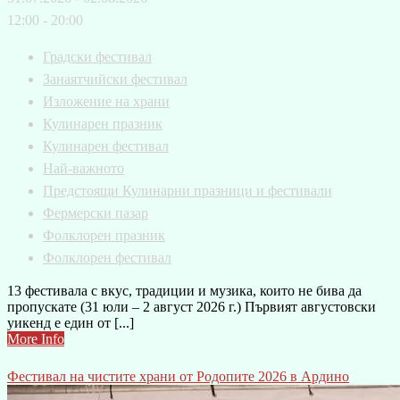
12:00 - 20:00
Градски фестивал
Занаятчийски фестивал
Изложение на храни
Кулинарен празник
Кулинарен фестивал
Най-важното
Предстоящи Кулинарни празници и фестивали
Фермерски пазар
Фолклорен празник
Фолклорен фестивал
13 фестивала с вкус, традиции и музика, които не бива да
пропускате (31 юли – 2 август 2026 г.) Първият августовски
уикенд е един от [...]
More Info
Фестивал на чистите храни от Родопите 2026 в Ардино