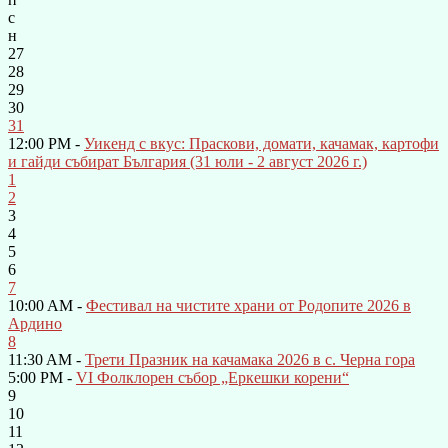
с
н
27
28
29
30
31
12:00 PM -
Уикенд с вкус: Праскови, домати, качамак, картофи
и гайди събират България (31 юли - 2 август 2026 г.)
1
2
3
4
5
6
7
10:00 AM -
Фестивал на чистите храни от Родопите 2026 в
Ардино
8
11:30 AM -
Трети Празник на качамака 2026 в с. Черна гора
5:00 PM -
VI Фолклорен събор „Еркешки корени“
9
10
11