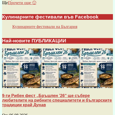
Ще
Прочети още 🙂
Кулинарните фестивали във Facebook
Кулинарните фестивали на България
Най-новите ПУБЛИКАЦИИ
9-ти Рибен фест „Бръшлен ’26“ ще събере
любителите на рибните специалитети и българските
традиции край Дунав