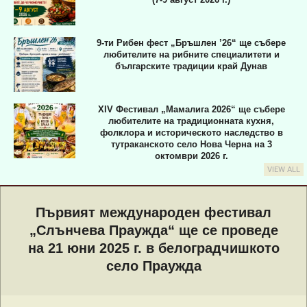
9-ти Рибен фест „Бръшлен ’26“ ще събере
любителите на рибните специалитети и
българските традиции край Дунав
XIV Фестивал „Мамалига 2026“ ще събере
любителите на традиционната кухня,
фолклора и историческото наследство в
тутраканското село Нова Черна на 3
октомври 2026 г.
VIEW ALL
Primary
Navigation
Първият международен фестивал
Menu
„Слънчева Праужда“ ще се проведе
на 21 юни 2025 г. в белоградчишкото
село Праужда