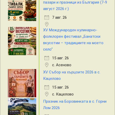
пазари и празници из България (7-9
август 2026 г.)
7 авг. 26
XV Международен кулинарно-
фолклорен фестивал „Банатски
вкусотии – традициите на моето
село“
15 авг. 26
с. Асеново
XV Събор на хърцоите 2026 в с.
Кацелово
15 авг. 26
с. Кацелово
Празник на Боровинката в с. Горни
Лом 2026