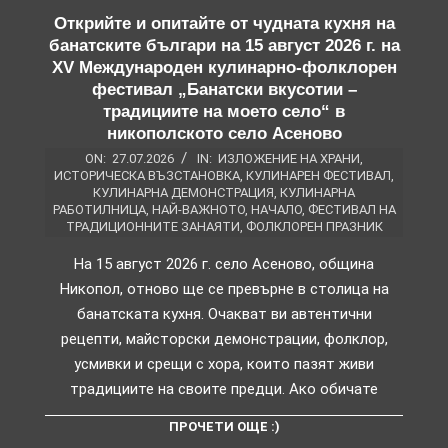
Открийте и опитайте от чудната кухня на
банатските българи на 15 август 2026 г. на
XV Международен кулинарно-фолклорен
фестивал „Банатски вкусотии –
традициите на моето село“ в
никополското село Асеново
ON:
27.07.2026
IN:
ИЗЛОЖЕНИЕ НА ХРАНИ
,
ИСТОРИЧЕСКА ВЪЗСТАНОВКА
,
КУЛИНАРЕН ФЕСТИВАЛ
,
КУЛИНАРНА ДЕМОНСТРАЦИЯ
,
КУЛИНАРНА
РАБОТИЛНИЦА
,
НАЙ-ВАЖНОТО
,
НАЧАЛО
,
ФЕСТИВАЛ НА
ТРАДИЦИОННИТЕ ЗАНАЯТИ
,
ФОЛКЛОРЕН ПРАЗНИК
На 15 август 2026 г. село Асеново, община
Никопол, отново ще се превърне в столица на
банатската кухня. Очакват ви автентични
рецепти, майсторски демонстрации, фолклор,
усмивки и срещи с хора, които пазят живи
традициите на своите предци. Ако обичате
ПРОЧЕТИ ОЩЕ :)