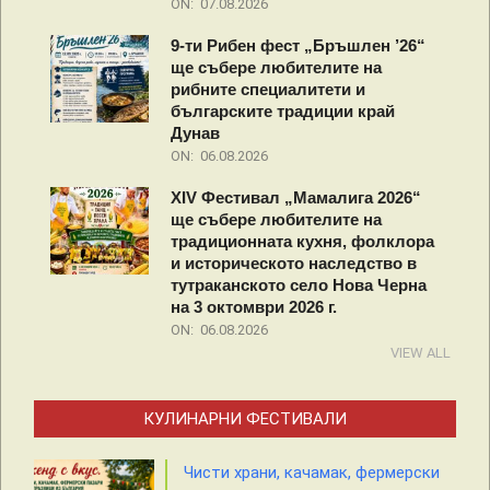
ON:
07.08.2026
9-ти Рибен фест „Бръшлен ’26“
ще събере любителите на
рибните специалитети и
българските традиции край
Дунав
ON:
06.08.2026
XIV Фестивал „Мамалига 2026“
ще събере любителите на
традиционната кухня, фолклора
и историческото наследство в
тутраканското село Нова Черна
на 3 октомври 2026 г.
ON:
06.08.2026
VIEW ALL
КУЛИНАРНИ ФЕСТИВАЛИ
Чисти храни, качамак, фермерски