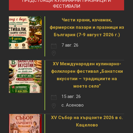
ПРЕДСТОЯЩИ КУЛИНАРНИ ПРАЗНИЦИ И
ФЕСТИВАЛИ
Чисти храни, качамак,
фермерски пазари и празници из
България (7-9 август 2026 г.)
7 авг. 26
XV Международен кулинарно-
фолклорен фестивал „Банатски
вкусотии – традициите на
моето село“
15 авг. 26
с. Асеново
XV Събор на хърцоите 2026 в с.
Кацелово