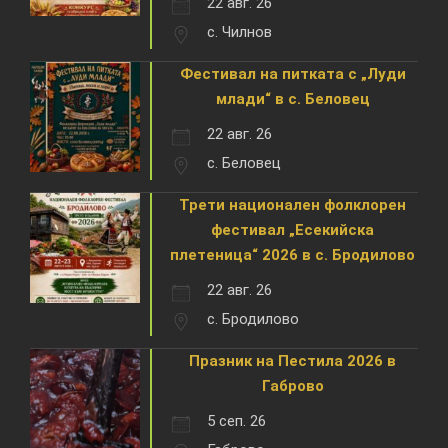
22 авг. 26
с. Чилнов
Фестивал на питката с „Луди
млади“ в с. Беловец
22 авг. 26
с. Беловец
Трети национален фолклорен
фестивал „Есекийска
плетеница“ 2026 в с. Бродилово
22 авг. 26
с. Бродилово
Празник на Пестила 2026 в
Габрово
5 сеп. 26