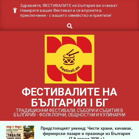
Skip
Здравейте, ФЕСТИВАЛИТЕ на България ви очакват.
Намерете вашия Фестивал и се впуснете в
to
приключение - с вашето семейство и приятели!
content
Search
ФЕСТИВАЛИТЕ НА
БЪЛГАРИЯ I БГ
ТРАДИЦИОННИ ФЕСТИВАЛИ, СЪБОРИ И СЪБИТИЯ В
БЪЛГАРИЯ - ФОЛКЛОРНИ, ОБЩНОСТНИ И КУЛИНАРНИ
Предстоящият уикенд: Чисти храни, качамак,
фермерски пазари и празници из България
(7-9 август 2026 г.)