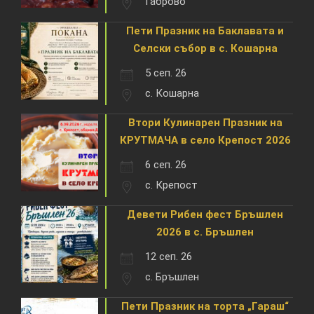
Габрово
Пети Празник на Баклавата и
Селски събор в с. Кошарна
5 сеп. 26
с. Кошарна
Втори Кулинарен Празник на
КРУТМАЧА в село Крепост 2026
6 сеп. 26
с. Крепост
Девети Рибен фест Бръшлен
2026 в с. Бръшлен
12 сеп. 26
с. Бръшлен
Пети Празник на торта „Гараш“