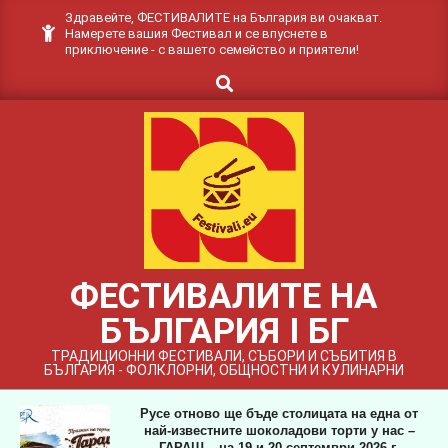
Skip
Здравейте, ФЕСТИВАЛИТЕ на България ви очакват.
Намерете вашия Фестивал и се впуснете в
to
приключение - с вашето семейство и приятели!
content
Search
ФЕСТИВАЛИТЕ НА
БЪЛГАРИЯ I БГ
ТРАДИЦИОННИ ФЕСТИВАЛИ, СЪБОРИ И СЪБИТИЯ В
БЪЛГАРИЯ - ФОЛКЛОРНИ, ОБЩНОСТНИ И КУЛИНАРНИ
Русе отново ще бъде столицата на една от
най-известните шоколадови торти у нас –
ГАРАШ – на 19 и 20 септември 2026 г.