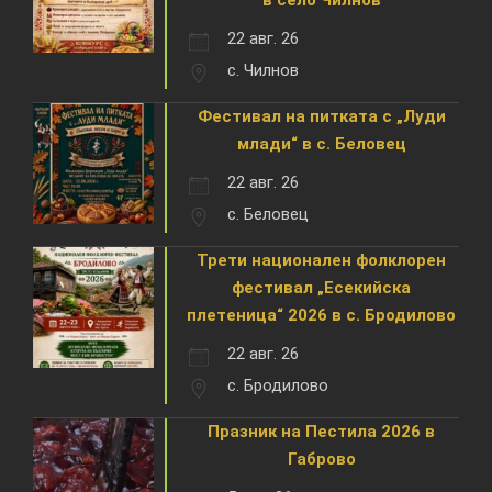
в село Чилнов
22 авг. 26
с. Чилнов
Фестивал на питката с „Луди
млади“ в с. Беловец
22 авг. 26
с. Беловец
Трети национален фолклорен
фестивал „Есекийска
плетеница“ 2026 в с. Бродилово
22 авг. 26
с. Бродилово
Празник на Пестила 2026 в
Габрово