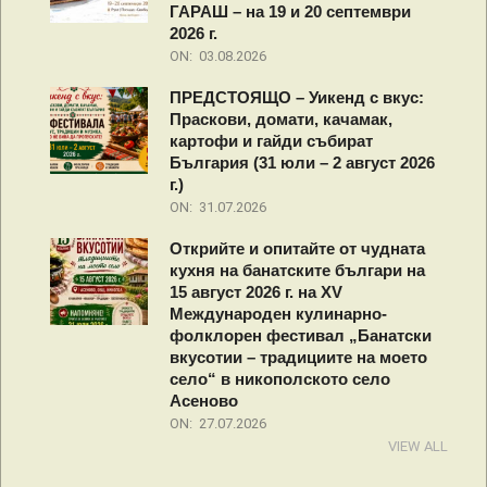
ГАРАШ – на 19 и 20 септември
2026 г.
ON:
03.08.2026
ПРЕДСТОЯЩО – Уикенд с вкус:
Праскови, домати, качамак,
картофи и гайди събират
България (31 юли – 2 август 2026
г.)
ON:
31.07.2026
Открийте и опитайте от чудната
кухня на банатските българи на
15 август 2026 г. на XV
Международен кулинарно-
фолклорен фестивал „Банатски
вкусотии – традициите на моето
село“ в никополското село
Асеново
ON:
27.07.2026
VIEW ALL