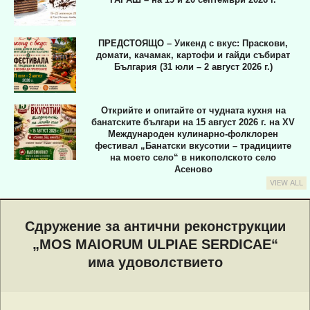
ПРЕДСТОЯЩО – Уикенд с вкус: Праскови,
домати, качамак, картофи и гайди събират
България (31 юли – 2 август 2026 г.)
Открийте и опитайте от чудната кухня на
банатските българи на 15 август 2026 г. на XV
Международен кулинарно-фолклорен
фестивал „Банатски вкусотии – традициите
на моето село“ в никополското село
Асеново
VIEW ALL
Primary
Navigation
Сдружение за антични реконструкции
Menu
„MOS MAIORUM ULPIAE SERDICAE“
има удоволствието