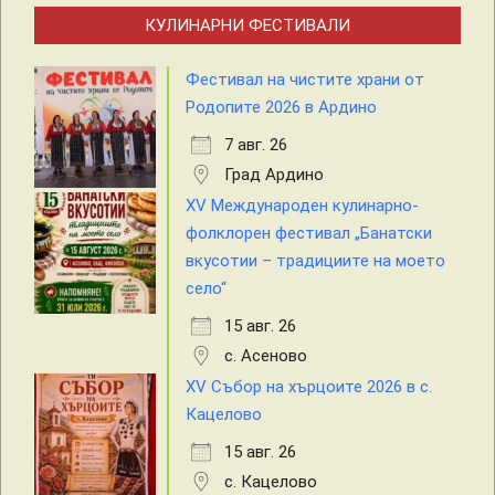
КУЛИНАРНИ ФЕСТИВАЛИ
Фестивал на чистите храни от
Родопите 2026 в Ардино
7 авг. 26
Град Ардино
XV Международен кулинарно-
фолклорен фестивал „Банатски
вкусотии – традициите на моето
село“
15 авг. 26
с. Асеново
XV Събор на хърцоите 2026 в с.
Кацелово
15 авг. 26
с. Кацелово