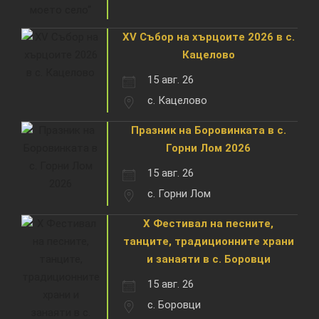
XV Събор на хърцоите 2026 в с.
Кацелово
15 авг. 26
с. Кацелово
Празник на Боровинката в с.
Горни Лом 2026
15 авг. 26
с. Горни Лом
X Фестивал на песните,
танците, традиционните храни
и занаяти в с. Боровци
15 авг. 26
с. Боровци