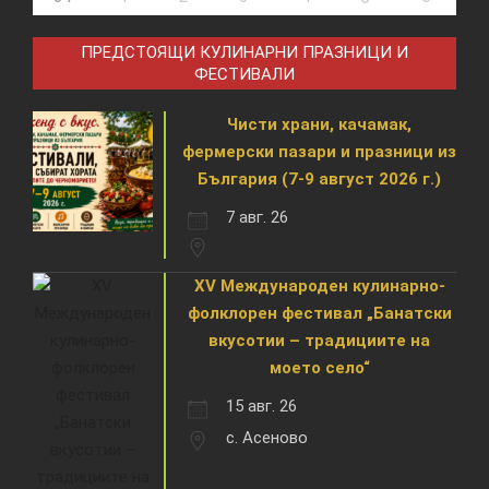
ПРЕДСТОЯЩИ КУЛИНАРНИ ПРАЗНИЦИ И
ФЕСТИВАЛИ
Чисти храни, качамак,
фермерски пазари и празници из
България (7-9 август 2026 г.)
7 авг. 26
XV Международен кулинарно-
фолклорен фестивал „Банатски
вкусотии – традициите на
моето село“
15 авг. 26
с. Асеново