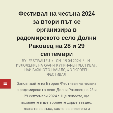
Фестивал на чесъна 2024
за втори път се
организира в
радомирското село Долни
Раковец на 28 и 29
септември
2024-
BY:
FESTIVALI.EU
ON:
19.04.2024
IN:
ИЗЛОЖЕНИЕ НА ХРАНИ
,
КУЛИНАРЕН ФЕСТИВАЛ
,
04-
НАЙ-ВАЖНОТО
,
НАЧАЛО
,
ФОЛКЛОРЕН
19
ФЕСТИВАЛ
Заповядайте на Втория Фестивал на чесъна
в радомирското село Долни Раковец на 28 и
29 септември 2024 г. Ще попеете, ще
похапнете и ще тропнете хорце заедно,
хванати за ръка, както са сплетени и