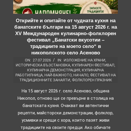
Открийте и опитайте от чудната кухня на
банатските българи на 15 август 2026 г. на
XV Международен кулинарно-фолклорен
фестивал „Банатски вкусотии –
традициите на моето село“ в
никополското село Асеново
ON:
27.07.2026
IN:
ИЗЛОЖЕНИЕ НА ХРАНИ
,
ИСТОРИЧЕСКА ВЪЗСТАНОВКА
,
КУЛИНАРЕН ФЕСТИВАЛ
,
КУЛИНАРНА ДЕМОНСТРАЦИЯ
,
КУЛИНАРНА
РАБОТИЛНИЦА
,
НАЙ-ВАЖНОТО
,
НАЧАЛО
,
ФЕСТИВАЛ НА
ТРАДИЦИОННИТЕ ЗАНАЯТИ
,
ФОЛКЛОРЕН ПРАЗНИК
На 15 август 2026 г. село Асеново, община
Никопол, отново ще се превърне в столица на
банатската кухня. Очакват ви автентични
рецепти, майсторски демонстрации, фолклор,
усмивки и срещи с хора, които пазят живи
традициите на своите предци. Ако обичате