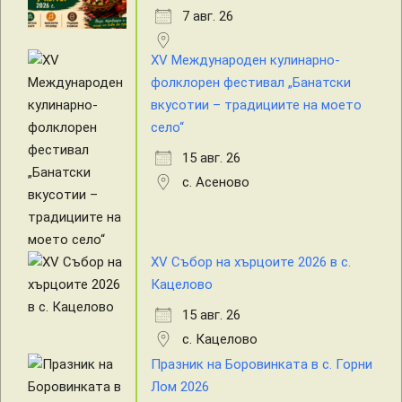
7 авг. 26
XV Международен кулинарно-
фолклорен фестивал „Банатски
вкусотии – традициите на моето
село“
15 авг. 26
с. Асеново
XV Събор на хърцоите 2026 в с.
Кацелово
15 авг. 26
с. Кацелово
Празник на Боровинката в с. Горни
Лом 2026