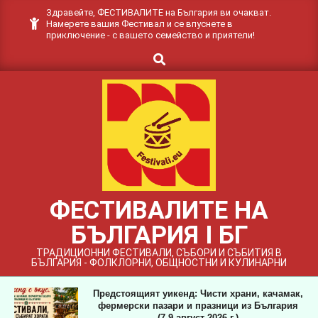
Skip
Здравейте, ФЕСТИВАЛИТЕ на България ви очакват.
Намерете вашия Фестивал и се впуснете в
to
приключение - с вашето семейство и приятели!
content
Search
ФЕСТИВАЛИТЕ НА
БЪЛГАРИЯ I БГ
ТРАДИЦИОННИ ФЕСТИВАЛИ, СЪБОРИ И СЪБИТИЯ В
БЪЛГАРИЯ - ФОЛКЛОРНИ, ОБЩНОСТНИ И КУЛИНАРНИ
Предстоящият уикенд: Чисти храни, качамак,
фермерски пазари и празници из България
(7-9 август 2026 г.)