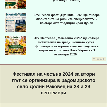
9-ти Рибен фест „Бръшлен ’26“ ще събере
любителите на рибните специалитети и
българските традиции край Дунав
XIV Фестивал „Мамалига 2026“ ще събере
любителите на традиционната кухня,
фолклора и историческото наследство в
тутраканското село Нова Черна на 3
октомври 2026 г.
VIEW ALL
Primary
Navigation
Фестивал на чесъна 2024 за втори
Menu
път се организира в радомирското
село Долни Раковец на 28 и 29
септември