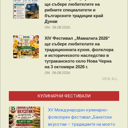
ще събере любителите на
рибните специалитети и
българските традиции край
Дунав
ON:
06.08.2026
XIV Фестивал „Мамалига 2026“
ще събере любителите на
традиционната кухня, фолклора
и историческото наследство в
тутраканското село Нова Черна
на 3 октомври 2026 г.
ON:
06.08.2026
VIEW ALL
КУЛИНАРНИ ФЕСТИВАЛИ
XV Международен кулинарно-
фолклорен фестивал „Банатски
вкусотии – традициите на моето