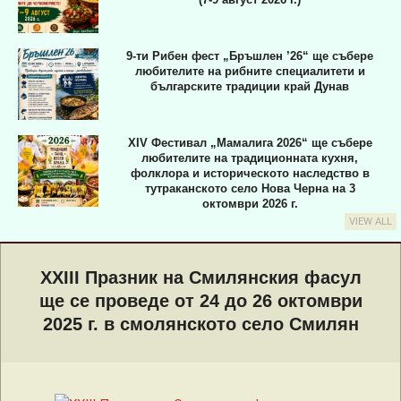
9-ти Рибен фест „Бръшлен ’26“ ще събере
любителите на рибните специалитети и
българските традиции край Дунав
XIV Фестивал „Мамалига 2026“ ще събере
любителите на традиционната кухня,
фолклора и историческото наследство в
тутраканското село Нова Черна на 3
октомври 2026 г.
VIEW ALL
Primary
Navigation
XXIII Празник на Смилянския фасул
Menu
ще се проведе от 24 до 26 октомври
2025 г. в смолянското село Смилян