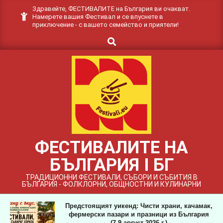
Skip
Здравейте, ФЕСТИВАЛИТЕ на България ви очакват.
Намерете вашия Фестивал и се впуснете в
to
приключение - с вашето семейство и приятели!
content
Search
ФЕСТИВАЛИТЕ НА
БЪЛГАРИЯ I БГ
ТРАДИЦИОННИ ФЕСТИВАЛИ, СЪБОРИ И СЪБИТИЯ В
БЪЛГАРИЯ - ФОЛКЛОРНИ, ОБЩНОСТНИ И КУЛИНАРНИ
Предстоящият уикенд: Чисти храни, качамак,
фермерски пазари и празници из България
(7-9 август 2026 г.)