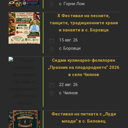
с. Горни Лом
X Фестивал на песните,
танците, традиционните храни
и занаяти в с. Боровци
15 авг. 26
с. Боровци
Седми кулинарно-фолклорен
„Празник на плодородието” 2026
в село Чилнов
22 авг. 26
с. Чилнов
Фестивал на питката с „Луди
млади“ в с. Беловец