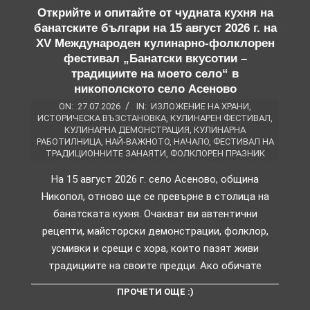
Открийте и опитайте от чудната кухня на
банатските българи на 15 август 2026 г. на
XV Международен кулинарно-фолклорен
фестивал „Банатски вкусотии –
традициите на моето село“ в
никополското село Асеново
ON:
27.07.2026
IN:
ИЗЛОЖЕНИЕ НА ХРАНИ
,
ИСТОРИЧЕСКА ВЪЗСТАНОВКА
,
КУЛИНАРЕН ФЕСТИВАЛ
,
КУЛИНАРНА ДЕМОНСТРАЦИЯ
,
КУЛИНАРНА
РАБОТИЛНИЦА
,
НАЙ-ВАЖНОТО
,
НАЧАЛО
,
ФЕСТИВАЛ НА
ТРАДИЦИОННИТЕ ЗАНАЯТИ
,
ФОЛКЛОРЕН ПРАЗНИК
На 15 август 2026 г. село Асеново, община
Никопол, отново ще се превърне в столица на
банатската кухня. Очакват ви автентични
рецепти, майсторски демонстрации, фолклор,
усмивки и срещи с хора, които пазят живи
традициите на своите предци. Ако обичате
ПРОЧЕТИ ОЩЕ :)