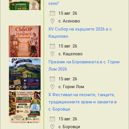
село“
15 авг. 26
с. Асеново
XV Събор на хърцоите 2026 в с.
Кацелово
15 авг. 26
с. Кацелово
Празник на Боровинката в с. Горни
Лом 2026
15 авг. 26
с. Горни Лом
X Фестивал на песните, танците,
традиционните храни и занаяти в
с. Боровци
15 авг. 26
с. Боровци