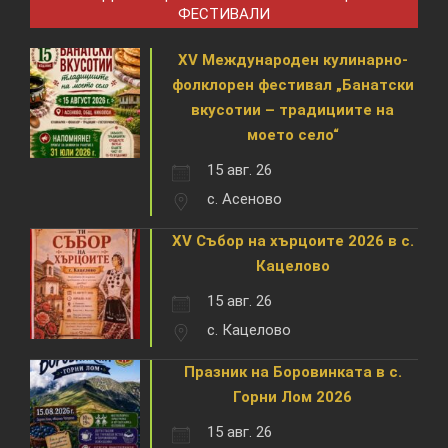
ФЕСТИВАЛИ
XV Международен кулинарно-
фолклорен фестивал „Банатски
вкусотии – традициите на
моето село“
15 авг. 26
с. Асеново
XV Събор на хърцоите 2026 в с.
Кацелово
15 авг. 26
с. Кацелово
Празник на Боровинката в с.
Горни Лом 2026
15 авг. 26