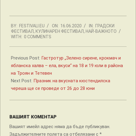
2020-
BY:
FESTIVALI.EU
ON:
16.06.2020
IN:
ГРАДСКИ
06-
ФЕСТИВАЛ
,
КУЛИНАРЕН ФЕСТИВАЛ
,
НАЙ-ВАЖНОТО
16
WITH:
0 COMMENTS
Previous Post:
Гастротур „Зелено сирене, крокмач и
ябланска халва – ела, вкуси“ на 18 и 19 юли в района
на Троян и Тетевен
Next Post:
Празник на вкусната кюстендилска
череша ще се проведе от 26 до 28 юни
ВАШИЯТ КОМЕНТАР
Вашият имейл адрес няма да бъде публикуван.
Задължителните полета са отбелязани с
*