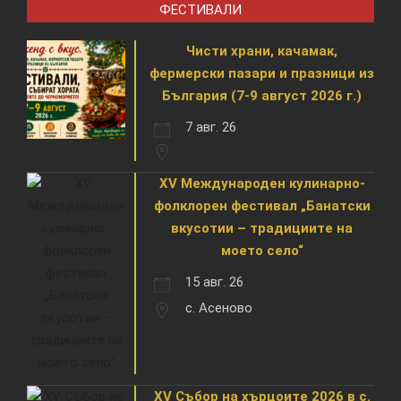
ФЕСТИВАЛИ
Чисти храни, качамак,
фермерски пазари и празници из
България (7-9 август 2026 г.)
7 авг. 26
XV Международен кулинарно-
фолклорен фестивал „Банатски
вкусотии – традициите на
моето село“
15 авг. 26
с. Асеново
XV Събор на хърцоите 2026 в с.