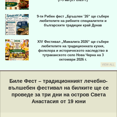
9-ти Рибен фест „Бръшлен ’26“ ще събере
любителите на рибните специалитети и
българските традиции край Дунав
XIV Фестивал „Мамалига 2026“ ще събере
любителите на традиционната кухня,
фолклора и историческото наследство в
тутраканското село Нова Черна на 3
октомври 2026 г.
VIEW ALL
Primary
Navigation
Биле Фест – традиционният лечебно-
Menu
вълшебен фестивал на билките ще се
проведе за три дни на остров Света
Анастасия от 19 юни