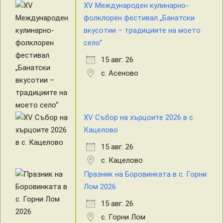
XV Международен кулинарно-
фолклорен фестивал „Банатски
вкусотии – традициите на моето
село“
15 авг. 26
с. Асеново
XV Събор на хърцоите 2026 в с.
Кацелово
15 авг. 26
с. Кацелово
Празник на Боровинката в с. Горни
Лом 2026
15 авг. 26
с. Горни Лом