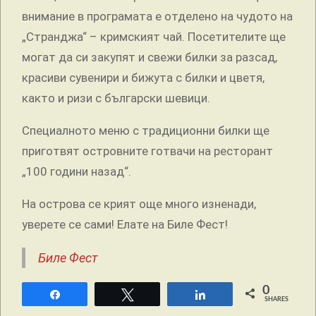
внимание в програмата е отделено на чудото на
„Странджа“ – кримският чай. Посетителите ще
могат да си закупят и свежи билки за разсад,
красиви сувенири и бижута с билки и цветя,
както и ризи с български шевици.
Специалното меню с традиционни билки ще
приготвят островните готвачи на ресторант
„100 години назад“.
На острова се крият още много изненади,
уверете се сами! Елате на Биле Фест!
Биле Фест
0
Share
Tweet
Share
SHARES