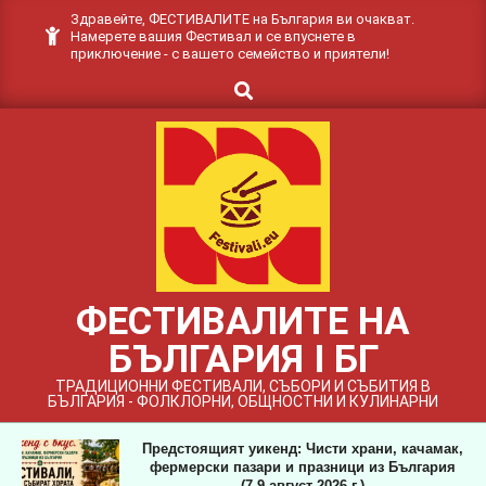
Skip
Здравейте, ФЕСТИВАЛИТЕ на България ви очакват.
Намерете вашия Фестивал и се впуснете в
to
приключение - с вашето семейство и приятели!
content
Search
ФЕСТИВАЛИТЕ НА
БЪЛГАРИЯ I БГ
ТРАДИЦИОННИ ФЕСТИВАЛИ, СЪБОРИ И СЪБИТИЯ В
БЪЛГАРИЯ - ФОЛКЛОРНИ, ОБЩНОСТНИ И КУЛИНАРНИ
Предстоящият уикенд: Чисти храни, качамак,
фермерски пазари и празници из България
(7-9 август 2026 г.)