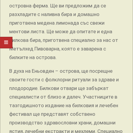
островна ферма. Ще ви предложим да се
разхладите с наливна бира и домашно
приготвена медена лимонада със свежи
ментови листа. Ще може да опитате и една
билкова бира, приготвена специално за нас от
Метълхед Пивоварна, която е заварена с
билките на острова.
В духа на Еньовден – острова, ще посрещне
своите гости с фолклорни ритуали за здраве и
плодородие. Билкови отвари ще забъркат
специалисти от близо и далеч. Участниците в
тазгодишното издание на билковия и лечебен
фестивал ще представят собствено
производство здравословни храни, домашни
ястия, лечебни екстракти и мехлеми. Специално