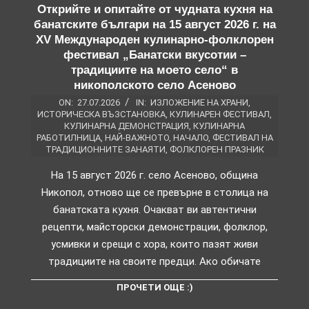
Открийте и опитайте от чудната кухня на
банатските българи на 15 август 2026 г. на
XV Международен кулинарно-фолклорен
фестивал „Банатски вкусотии –
традициите на моето село“ в
никополското село Асеново
ON:
27.07.2026
IN:
ИЗЛОЖЕНИЕ НА ХРАНИ
,
ИСТОРИЧЕСКА ВЪЗСТАНОВКА
,
КУЛИНАРЕН ФЕСТИВАЛ
,
КУЛИНАРНА ДЕМОНСТРАЦИЯ
,
КУЛИНАРНА
РАБОТИЛНИЦА
,
НАЙ-ВАЖНОТО
,
НАЧАЛО
,
ФЕСТИВАЛ НА
ТРАДИЦИОННИТЕ ЗАНАЯТИ
,
ФОЛКЛОРЕН ПРАЗНИК
На 15 август 2026 г. село Асеново, община
Никопол, отново ще се превърне в столица на
банатската кухня. Очакват ви автентични
рецепти, майсторски демонстрации, фолклор,
усмивки и срещи с хора, които пазят живи
традициите на своите предци. Ако обичате
ПРОЧЕТИ ОЩЕ :)