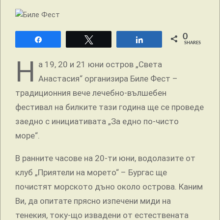
0
Share
Tweet
Share
SHARES
Н
а 19, 20 и 21 юни остров „Света
Анастасия“ организира Биле Фест –
традиционния вече лечебно-вълшебен
фестивал на билките тази година ще се проведе
заедно с инициативата „За едно по-чисто
море“.
В ранните часове на 20-ти юни, водолазите от
клуб „Приятели на морето“ – Бургас ще
почистят морското дъно около острова. Каним
Ви, да опитате прясно изпечени миди на
тенекия, току-що извадени от естествената