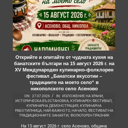
Открийте и опитайте от чудната кухня на
банатските българи на 15 август 2026 г. на
XV Международен кулинарно-фолклорен
фестивал „Банатски вкусотии –
традициите на моето село“ в
никополското село Асеново
ON:
27.07.2026
IN:
ИЗЛОЖЕНИЕ НА ХРАНИ
,
ИСТОРИЧЕСКА ВЪЗСТАНОВКА
,
КУЛИНАРЕН ФЕСТИВАЛ
,
КУЛИНАРНА ДЕМОНСТРАЦИЯ
,
КУЛИНАРНА
РАБОТИЛНИЦА
,
НАЙ-ВАЖНОТО
,
НАЧАЛО
,
ФЕСТИВАЛ НА
ТРАДИЦИОННИТЕ ЗАНАЯТИ
,
ФОЛКЛОРЕН ПРАЗНИК
На 15 август 2026 г. село Асеново, община