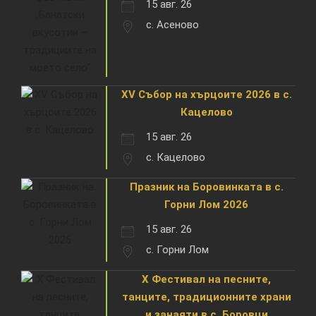
15 авг. 26
с. Асеново
XV Събор на хърцоите 2026 в с.
Кацелово
15 авг. 26
с. Кацелово
Празник на Боровинката в с.
Горни Лом 2026
15 авг. 26
с. Горни Лом
X Фестивал на песните,
танците, традиционните храни
и занаяти в с. Боровци