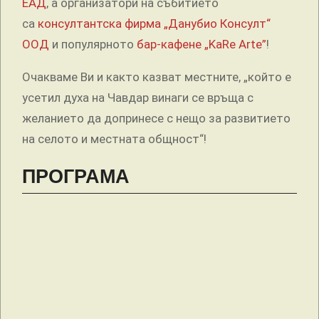
ЕАД
, а организатори на събитието
са
консултантска фирма „Данубио Консулт“
ООД
и популярното
бар-кафене „KaRe Arte”
!
Очакваме Ви и както казват местните, „който е
усетил духа на Чавдар винаги се връща с
желанието да допринесе с нещо за развитието
на селото и местната общност“!
ПРОГРАМА