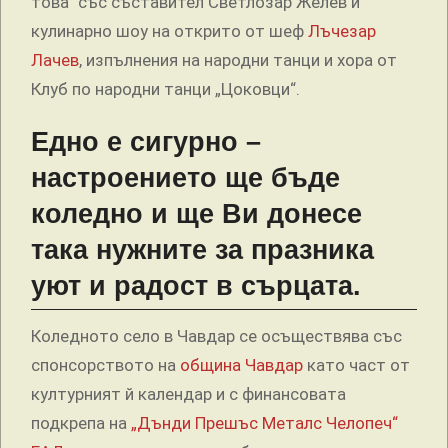
това“ със съставител Светлозар Желев и
кулинарно шоу на открито от шеф
Лъчезар
Лачев
, изпълнения на народни танци и хора от
Клуб по народни танци „Цоковци“.
Едно е сигурно –
настроението ще бъде
коледно и ще Ви донесе
така нужните за празника
уют и радост в сърцата.
Коледното село в Чавдар се осъществява със
спонсорството на
община Чавдар
като част от
културният й календар и с финансовата
подкрепа на
„Дънди Прешъс Металс Челопеч“