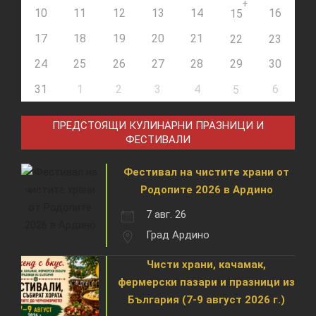
+
10
11
12
13
14
16
15
17
18
19
20
21
22
23
24
25
26
27
28
29
30
31
1
2
3
4
6
5
ПРЕДСТОЯЩИ КУЛИНАРНИ ПРАЗНИЦИ И
ФЕСТИВАЛИ
Фестивал на чистите храни от
Родопите 2026 в Ардино
7 авг. 26
Град Ардино
Чисти храни, качамак,
фермерски пазари и празници из
България (7-9 август 2026 г.)