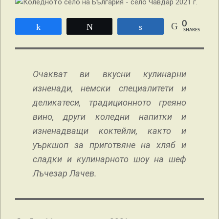
0
Share
Tweet
Share
SHARES
Очакват ви вкусни кулинарни
изненади, немски специалитети и
деликатеси, традиционното греяно
вино, други коледни напитки и
изненадващи коктейли, както и
уъркшоп за приготвяне на хляб и
сладки и кулинарното шоу на шеф
Лъчезар Лачев.