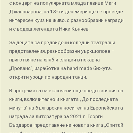
с концерт на популярната млада певица Маги
Джанаварова, на 18-ти декември ще се проведе
интересен куиз на живо, с разнообразни награди
и с водещ легендата Ники Кънчев.
За децата са предвидени коледни театрални
представления, разнообразни уъркшопове –
приготвяне на хляб и сладки в пекарна
„Прованс“, изработка на hand made бижута,
открити уроци по народни танци.
В програмата са включени още представяния на
книги, включително и книгата „До последната
минута“ на българския носител на Европейската
награда за литература за 2021 г. Георги
Бърдаров, представяне на новата книга „Опитай