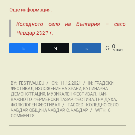
Още информация:
Коледното село на България – село
Чавдар 2021 г.
0
Share
Tweet
Share
SHARES
2021-
BY:
FESTIVALI.EU
ON:
11.12.2021
IN:
ГРАДСКИ
12-
ФЕСТИВАЛ
,
ИЗЛОЖЕНИЕ НА ХРАНИ
,
КУЛИНАРНА
11
ДЕМОНСТРАЦИЯ
,
МУЗИКАЛЕН ФЕСТИВАЛ
,
НАЙ-
ВАЖНОТО
,
ФЕРМЕРСКИ ПАЗАР
,
ФЕСТИВАЛ НА ДУХА
,
ФОЛКЛОРЕН ФЕСТИВАЛ
TAGGED:
КОЛЕДНО СЕЛО
ЧАВДАР
,
ОБЩИНА ЧАВДАР
,
С. ЧАВДАР
WITH:
0
COMMENTS