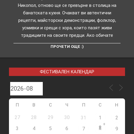
Никопол, отново ще се превърне в столица на
банатската кухня. Очакват ви автентични
рецепти, майсторски демонстрации, фолклор,
усмивки и срещи с хора, които пазят живи
традициите на своите предци. Ако обичате
ПРОЧЕТИ ОЩЕ :)
ФЕСТИВАЛЕН КАЛЕНДАР
П
В
С
Ч
П
С
Н
27
28
29
30
31
1
2
+
8
3
4
5
6
7
9