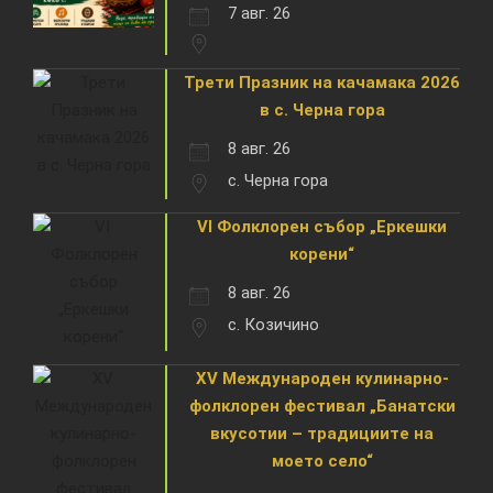
7 авг. 26
Трети Празник на качамака 2026
в с. Черна гора
8 авг. 26
с. Черна гора
VI Фолклорен събор „Еркешки
корени“
8 авг. 26
с. Козичино
XV Международен кулинарно-
фолклорен фестивал „Банатски
вкусотии – традициите на
моето село“