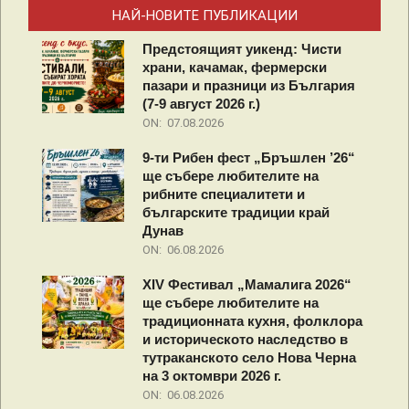
НАЙ-НОВИТЕ ПУБЛИКАЦИИ
Предстоящият уикенд: Чисти
храни, качамак, фермерски
пазари и празници из България
(7-9 август 2026 г.)
ON:
07.08.2026
9-ти Рибен фест „Бръшлен ’26“
ще събере любителите на
рибните специалитети и
българските традиции край
Дунав
ON:
06.08.2026
XIV Фестивал „Мамалига 2026“
ще събере любителите на
традиционната кухня, фолклора
и историческото наследство в
тутраканското село Нова Черна
на 3 октомври 2026 г.
ON:
06.08.2026