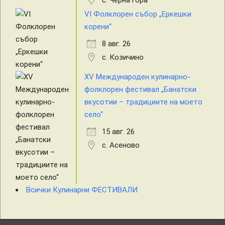
VI Фолклорен събор „Еркешки
корени“
8 авг. 26
с. Козичино
XV Международен кулинарно-
фолклорен фестивал „Банатски
вкусотии – традициите на моето
село“
15 авг. 26
с. Асеново
Всички Кулинарни ФЕСТИВАЛИ