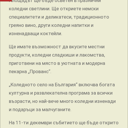
Площадът ще бъде осветен в празнични
коледни светлини. Ще откриете немски
специалитети и деликатеси, традиционното
греяно вино, други коледни напитки и
изненадващи коктейли.
Ще имате възможност да вкусите местни
продукти, коледни сладкиши и лакомства,
приготвени на място в уютната и модерна
пекарна „Прованс“.
„Коледното село на България“ включва богата
културна и развлекателна програма за всички
възрасти, но най-вече много коледни изненади
и подаръци за малчуганите.
На 11-ти декември събитието ще бъде открито