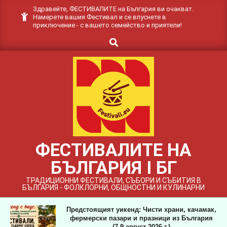
Skip
Здравейте, ФЕСТИВАЛИТЕ на България ви очакват.
Намерете вашия Фестивал и се впуснете в
to
приключение - с вашето семейство и приятели!
content
Search
ФЕСТИВАЛИТЕ НА
БЪЛГАРИЯ I БГ
ТРАДИЦИОННИ ФЕСТИВАЛИ, СЪБОРИ И СЪБИТИЯ В
БЪЛГАРИЯ - ФОЛКЛОРНИ, ОБЩНОСТНИ И КУЛИНАРНИ
Предстоящият уикенд: Чисти храни, качамак,
фермерски пазари и празници из България
(7-9 август 2026 г.)