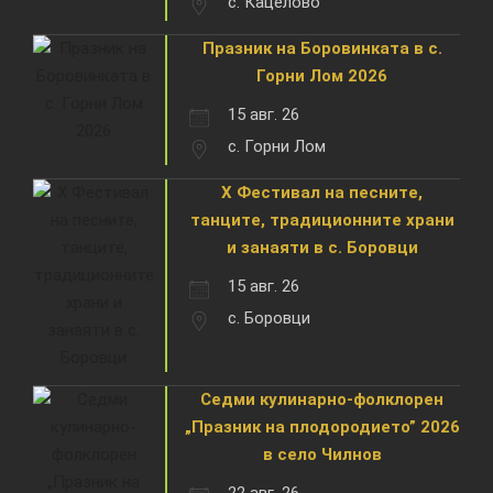
с. Кацелово
Празник на Боровинката в с.
Горни Лом 2026
15 авг. 26
с. Горни Лом
X Фестивал на песните,
танците, традиционните храни
и занаяти в с. Боровци
15 авг. 26
с. Боровци
Седми кулинарно-фолклорен
„Празник на плодородието” 2026
в село Чилнов