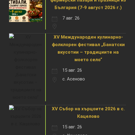
фермерски пазари и празници из
България (7-9 август 2026 г.)
7 авг. 26
XV Международен кулинарно-
фолклорен фестивал „Банатски
вкусотии – традициите на
моето село“
15 авг. 26
с. Асеново
XV Събор на хърцоите 2026 в с.
Кацелово
15 авг. 26