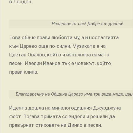
в Лондон.
Наздраве от нас! Добре сте дошли!
Това обаче прави любовта му, а и носталгията
към Царево още по-силни. Музиката е на
Цветан Овалов, който и изпълнява самата
песен. Ивелин Иванов пък е човекът, който
прави клипа.
Благодарение на Община Царево има три вида миди, цаца
Идеята дошла на миналогодишния Джурджуна
фест. Тогава тримата се видели и решили да
превърнат стиховете на Динко в песен.