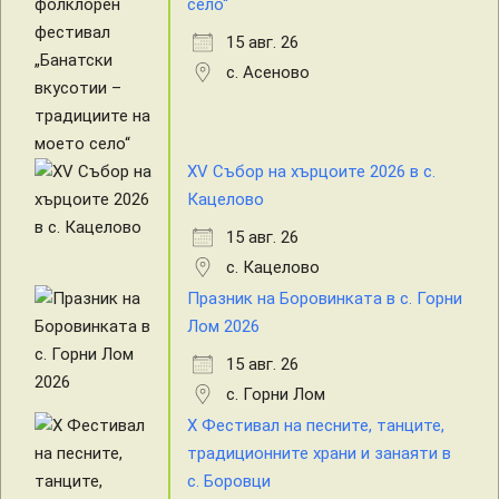
село“
15 авг. 26
с. Асеново
XV Събор на хърцоите 2026 в с.
Кацелово
15 авг. 26
с. Кацелово
Празник на Боровинката в с. Горни
Лом 2026
15 авг. 26
с. Горни Лом
X Фестивал на песните, танците,
традиционните храни и занаяти в
с. Боровци