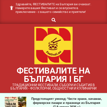
Skip
Здравейте, ФЕСТИВАЛИТЕ на България ви очакват.
Намерете вашия Фестивал и се впуснете в
to
приключение - с вашето семейство и приятели!
content
Search
ФЕСТИВАЛИТЕ НА
БЪЛГАРИЯ I БГ
ТРАДИЦИОННИ ФЕСТИВАЛИ, СЪБОРИ И СЪБИТИЯ В
БЪЛГАРИЯ - ФОЛКЛОРНИ, ОБЩНОСТНИ И КУЛИНАРНИ
Предстоящият уикенд: Чисти храни, качамак,
фермерски пазари и празници из България
(7-9 август 2026 г.)