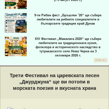
9-ти Рибен фест „Бръшлен ’26“ ще събере
любителите на рибните специалитети и
българските традиции край Дунав
XIV Фестивал „Мамалига 2026“ ще събере
любителите на традиционната кухня,
фолклора и историческото наследство в
тутраканското село Нова Черна на 3
октомври 2026 г.
VIEW ALL
Primary
Navigation
Трети Фестивал на царевската песен
Menu
„Джурджуна“ ще ви потопи в
морската поезия и вкусната храна