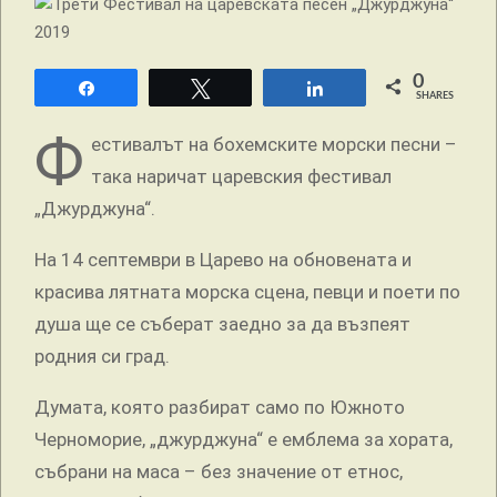
0
Share
Tweet
Share
SHARES
Ф
естивалът на бохемските морски песни –
така наричат царевския фестивал
„Джурджуна“.
На 14 септември в Царево на обновената и
красива лятната морска сцена, певци и поети по
душа ще се съберат заедно за да възпеят
родния си град.
Думата, която разбират само по Южното
Черноморие, „джурджуна“ е емблема за хората,
събрани на маса – без значение от етнос,