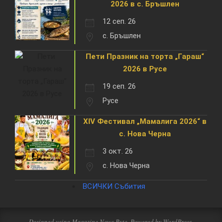
2026 в с. Бръшлен
12 сеп. 26
с. Бръшлен
Пети Празник на торта „Гараш“
2026 в Русе
19 сеп. 26
Русе
XIV Фестивал „Мамалига 2026“ в
с. Нова Черна
3 окт. 26
с. Нова Черна
ВСИЧКИ Събития
Designed using
Magazine News Byte
. Powered by
WordPress
.