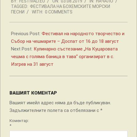
BY:
FESTIVALI.EU
ON:
03.08.2019
IN:
НАЧАЛО
08-
TAGGED:
ФЕСТИВАЛА НА БОХЕМСКИТЕ МОРСКИ
03
ПЕСНИ
WITH:
0 COMMENTS
Previous Post:
Фестивал на народното творчество и
Събор на чешмарите – Доспат от 16 до 18 август
Next Post:
Кулинарно състезание „На Куцаровата
чешма с голяма баница в тава“ организират в с.
Изгрев на 31 август
ВАШИЯТ КОМЕНТАР
Вашият имейл адрес няма да бъде публикуван.
Задължителните полета са отбелязани с
*
Коментар:
*