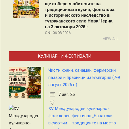
ще събере любителите на
традиционната кухня, фолклора
и историческото наследство в
тутраканското село Нова Черна
на 3 октомври 2026 г.
ON:
06.08.2026
VIEW ALL
КУЛИНАРНИ ФЕСТИВАЛИ
Чисти храни, качамак, фермерски
пазари и празници из България (7-9
август 2026 г.)
7 авг. 26
XV Международен кулинарно-
фолклорен фестивал „Банатски
вкусотии – традициите на моето