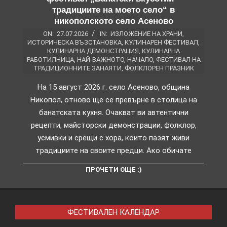
традициите на моето село“ в
никополското село Асеново
ON:
27.07.2026
IN:
ИЗЛОЖЕНИЕ НА ХРАНИ
,
ИСТОРИЧЕСКА ВЪЗСТАНОВКА
,
КУЛИНАРЕН ФЕСТИВАЛ
,
КУЛИНАРНА ДЕМОНСТРАЦИЯ
,
КУЛИНАРНА
РАБОТИЛНИЦА
,
НАЙ-ВАЖНОТО
,
НАЧАЛО
,
ФЕСТИВАЛ НА
ТРАДИЦИОННИТЕ ЗАНАЯТИ
,
ФОЛКЛОРЕН ПРАЗНИК
На 15 август 2026 г. село Асеново, община
Никопол, отново ще се превърне в столица на
банатската кухня. Очакват ви автентични
рецепти, майсторски демонстрации, фолклор,
усмивки и срещи с хора, които пазят живи
традициите на своите предци. Ако обичате
ПРОЧЕТИ ОЩЕ :)
ФЕСТИВАЛЕН КАЛЕНДАР