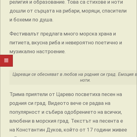
религия и образование. Това са стихове и ноти
дошли от сърцата на рибари, моряци, спасители
и бохеми по душа.
Фестивалът предлага много морска храна и
питиета, вкусна риба и невероятно поетично и
музикално настроение.
Царевци се обесняват в любов на родния си град. Емоция в
ноти.
Трима приятели от Царево посветиха песен на
родния си град. Видеото вече се радва на
популярност и събира одобрението на всички,
влюбени в морския град. Текстът на песента е
на Константин Дуков, който от 17 години живее