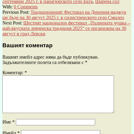
септември 2025 г. в панагюрското село Бъта
,
Шарена сол
With:
0 Comments
Previous Post:
Традиционният Фестивал на Динения маджун
ще бъде на 30 август 2025 г. в силистренското село Смилец
Next Post:
Шестият национален фестивал „Пълнената чушка –
най-вкусната левченска традиция 2025“ се организира на 30
август в град Левски
Вашият коментар
Вашият имейл адрес няма да бъде публикуван.
Задължителните полета са отбелязани с
*
Коментар:
*
Име
*
Имейл
*