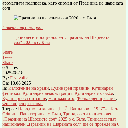
ароматната подправка, като спомен от Празника на шарената
сол!
Повече информация:
Тринадесети национален „Празник на Шарената
сол“ 2025 в с. Бъта
Share
Tweet
Share
0
Shares
2025-08-18
By:
Festivali.eu
On:
18.08.2025
In:
Изложение на храни
,
Кулинарен празник
,
Кулинарен
фестивал
,
Кулинарна демонстрация
,
Кулинарна изложба
,
Кулинарно състезание
,
Най-важното
,
Фолклорен празник
,
Фолклорен фестивал
Tagged:
Народно читалище „Н. Й. Вапцаров – 1927”-с. Бъта
,
Община Панагюрище
,
с. Бъта
,
Тринадесети национален
„Празник на Шарената сол“ 2025 в с. Бъта
,
Тринадесетият
национален „Празник на Шарената сол“ ще се проведе на 6