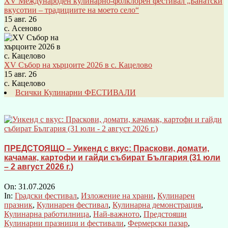
XV Международен кулинарно-фолклорен фестивал „Банатски
вкусотии – традициите на моето село“
15 авг. 26
с. Асеново
XV Събор на хърцоите 2026 в с. Кацелово
15 авг. 26
с. Кацелово
Всички Кулинарни ФЕСТИВАЛИ
ПРЕДСТОЯЩО – Уикенд с вкус: Праскови, домати,
качамак, картофи и гайди събират България (31 юли
– 2 август 2026 г.)
On:
31.07.2026
In:
Градски фестивал
,
Изложение на храни
,
Кулинарен
празник
,
Кулинарен фестивал
,
Кулинарна демонстрация
,
Кулинарна работилница
,
Най-важното
,
Предстоящи
Кулинарни празници и фестивали
,
Фермерски пазар
,