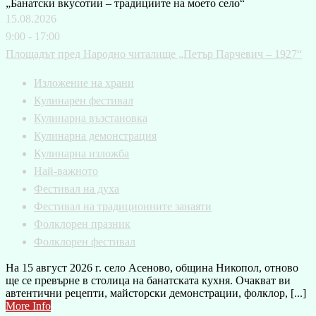
15.08.2026
9:00 - 17:00
Площадът пред Народно читалище „Петър Парчевич – 1927“
Изложение на храни
Кулинарен фестивал
Кулинарна възстановка
Кулинарна демонстрация
Кулинарна изложба
Най-важното
Фестивал на духа
Фестивал на традиционните занаяти
Фолклорен празник
Фолклорен фестивал
На 15 август 2026 г. село Асеново, община Никопол, отново
ще се превърне в столица на банатската кухня. Очакват ви
автентични рецепти, майсторски демонстрации, фолклор, [...]
More Info