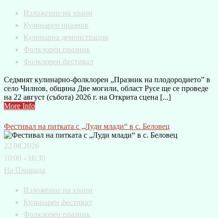
Изложение на храни
Кулинарен празник
Кулинарна демонстрация
Фолклорен празник
Фолклорен фестивал
Седмият кулинарно-фолклорен „Празник на плодородието” в
село Чилнов, община Две могили, област Русе ще се проведе
на 22 август (събота) 2026 г. на Открита сцена [...]
More Info
Фестивал на питката с „Луди млади“ в с. Беловец
22.08.2026
10:00 - 16:30
На Площада
Изложение на храни
Кулинарен фестивал
Фолклорен празник