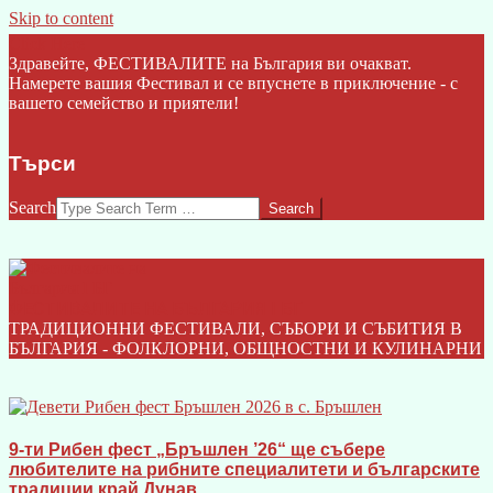
Skip to content
Click Here
Здравейте, ФЕСТИВАЛИТЕ на България ви очакват.
Намерете вашия Фестивал и се впуснете в приключение - с
вашето семейство и приятели!
Търси
Search
ФЕСТИВАЛИТЕ НА БЪЛГАРИЯ I БГ
ТРАДИЦИОННИ ФЕСТИВАЛИ, СЪБОРИ И СЪБИТИЯ В
БЪЛГАРИЯ - ФОЛКЛОРНИ, ОБЩНОСТНИ И КУЛИНАРНИ
9-ти Рибен фест „Бръшлен ’26“ ще събере
любителите на рибните специалитети и българските
традиции край Дунав