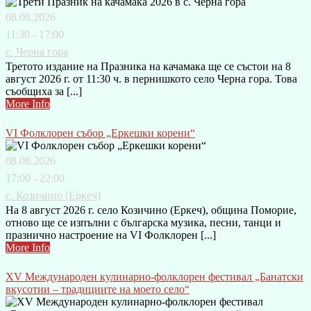
08.08.2026
11:30 - 17:00
с. Черна гора
Третото издание на Празника на качамака ще се състои на 8
август 2026 г. от 11:30 ч. в пернишкото село Черна гора. Това
съобщиха за [...]
More Info
VI Фолклорен събор „Еркешки корени“
08.08.2026
17:00 - 22:00
с. Козичино (Еркеч)
На 8 август 2026 г. село Козичино (Еркеч), община Поморие,
отново ще се изпълни с българска музика, песни, танци и
празнично настроение на VI Фолклорен [...]
More Info
XV Международен кулинарно-фолклорен фестивал „Банатски
вкусотии – традициите на моето село“