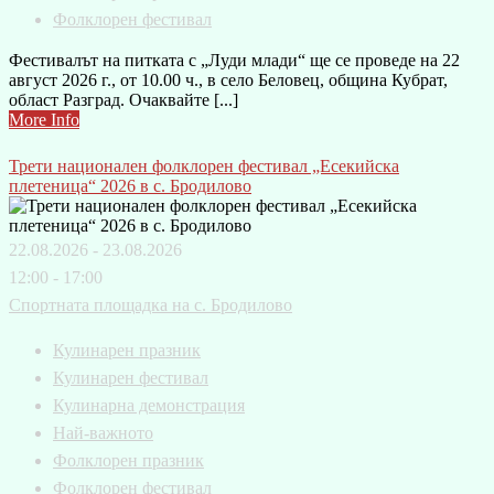
Фолклорен фестивал
Фестивалът на питката с „Луди млади“ ще се проведе на 22
август 2026 г., от 10.00 ч., в село Беловец, община Кубрат,
област Разград. Очаквайте [...]
More Info
Трети национален фолклорен фестивал „Есекийска
плетеница“ 2026 в с. Бродилово
22.08.2026 - 23.08.2026
12:00 - 17:00
Спортната площадка на с. Бродилово
Кулинарен празник
Кулинарен фестивал
Кулинарна демонстрация
Най-важното
Фолклорен празник
Фолклорен фестивал