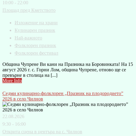
10:00 - 22:00
Площад пред Кметството
Изложение на храни
Кулинарен празник
Най-важното
Фолклорен празник
Фолклорен фестивал
Община Чупрене Ви кани на Празника на Боровинката! На 15
август 2026 г. с. Горни Лом, община Чупрене, отново ще се
превърне в столица на [...]
More Info
Седми кулинарно-фолклорен „Празник на плодородието”
2026 в село Чилнов
22.08.2026
9:30 - 16:00
Открита сцена в центъра на с. Чилнов