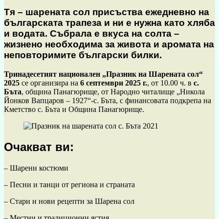
Тя – шарената сол присъства ежедневно на
българската трапеза и ни е нужна като хляба
и водата. Събрала е вкуса на солта –
жизнено необходима за живота и аромата на
неповторимите български билки.
Тринадесетият национален „Празник на Шарената сол“
2025
се организира на
6 септември 2025 г.
, от 10.00 ч. в
с.
Бъта
, община Панагюрище, от Народно читалище „Никола
Йонков Вапцаров – 1927“-с. Бъта, с финансовата подкрепа на
Кметство с. Бъта и Община Панагюрище.
Очакват ви:
– Шарени костюми
– Песни и танци от региона и страната
– Стари и нови рецепти за Шарена сол
– Местни и традиционни ястия