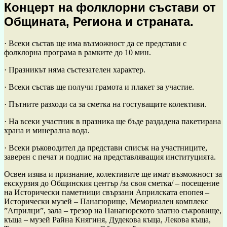
Концерт на фолклорни състави от
Общината, Региона и страната.
· Всеки състав ще има възможност да се представи с
фолклорна програма в рамките до 10 мин.
· Празникът няма състезателен характер.
· Всеки състав ще получи грамота и плакет за участие.
· Пътните разходи са за сметка на гостуващите колективи.
· На всеки участник в празника ще бъде раздадена пакетирана
храна и минерална вода.
· Всеки ръководител да представи списък на участниците,
заверен с печат и подпис на представляващия институцията.
Освен изява и признание, колективите ще имат възможност за
екскурзия до Общинския център /за своя сметка/ – посещение
на Исторически паметници свързани Априлската епопея –
Исторически музей – Панагюрище, Мемориален комплекс
”Априлци”, зала – трезор на Панагюрското златно съкровище,
къща – музей Райна Княгиня, Дудекова къща, Лекова къща,