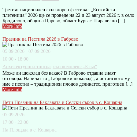
Третият национален фолклорен фестивал „Есекийска
плетеница“ 2026 ще се проведе на 22 и 23 август 2026 г. в село
Бродилово, община Царево, област Бургас. Паралелно [...]
More Info
Празник на Пестила 2026 в Габрово
05.09.2026 - 07.09.2026
10:00 - 18:00
Архитектурно-етнографски комплекс „Етър“
Може ли шоколад без какао? В Габрово отдавна знаят
отговора. Наричат го „Габровски шоколад“, а истинското му
име е пестил – традиционен плодов деликатес, приготвен [...]
More Info
Пети Празник на Баклавата и Селски събор в с. Кошарна
05.09.2026
17:00 - 22:00
На Площада в с. Кошарна