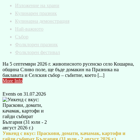
Изложение на храни
Кулинарен празник
Кулинарна демонстрация
Най-важното
Събор
Фолклорен празник
Фолклорен фестивал
На 5 септември 2026 г. живописното русенско село Кошарна,
община Сливо поле, ще бъде домакин на Празника на
баклавата и Селския събор – събитие, което [...]
More Info
Events on 31.07.2026
Уикенд с вкус: Праскови, домати, качамак, картофи и
гайди събират България (31 юли - 2 август 2026 г.)