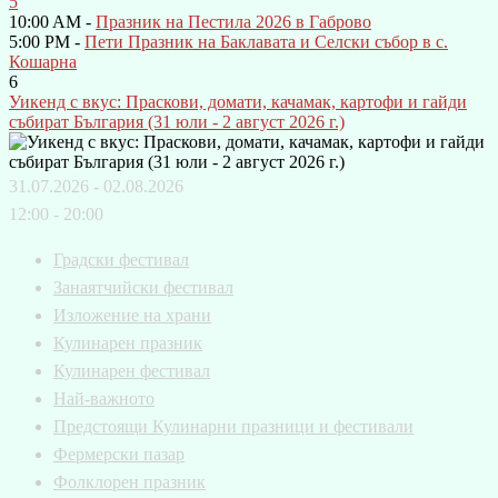
5
10:00 AM -
Празник на Пестила 2026 в Габрово
5:00 PM -
Пети Празник на Баклавата и Селски събор в с.
Кошарна
6
Уикенд с вкус: Праскови, домати, качамак, картофи и гайди
събират България (31 юли - 2 август 2026 г.)
31.07.2026 - 02.08.2026
12:00 - 20:00
Градски фестивал
Занаятчийски фестивал
Изложение на храни
Кулинарен празник
Кулинарен фестивал
Най-важното
Предстоящи Кулинарни празници и фестивали
Фермерски пазар
Фолклорен празник