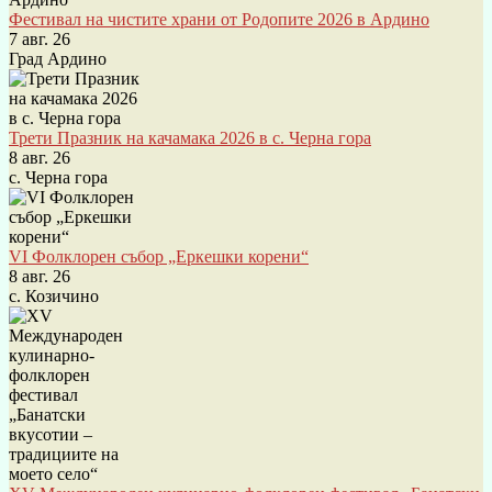
Фестивал на чистите храни от Родопите 2026 в Ардино
7 авг. 26
Град Ардино
Трети Празник на качамака 2026 в с. Черна гора
8 авг. 26
с. Черна гора
VI Фолклорен събор „Еркешки корени“
8 авг. 26
с. Козичино