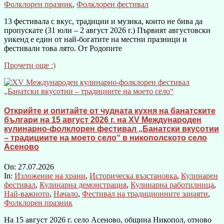
Фолклорен празник
,
Фолклорен фестивал
13 фестивала с вкус, традиции и музика, които не бива да
пропускате (31 юли – 2 август 2026 г.) Първият августовски
уикенд е един от най-богатите на местни празници и
фестивали това лято. От Родопите
Прочети още :)
Открийте и опитайте от чудната кухня на банатските
българи на 15 август 2026 г. на XV Международен
кулинарно-фолклорен фестивал „Банатски вкусотии
– традициите на моето село“ в никополското село
Асеново
On:
27.07.2026
In:
Изложение на храни
,
Историческа възстановка
,
Кулинарен
фестивал
,
Кулинарна демонстрация
,
Кулинарна работилница
,
Най-важното
,
Начало
,
Фестивал на традиционните занаяти
,
Фолклорен празник
На 15 август 2026 г. село Асеново, община Никопол, отново