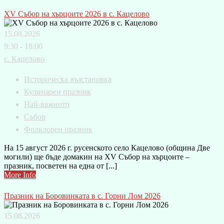
XV Събор на хърцоите 2026 в с. Кацелово
15.08.2026
9:30 - 18:00
с. Кацелово
Историческа възстановка
Кулинарен празник
Най-важното
Събор
Фолклорен празник
На 15 август 2026 г. русенското село Кацелово (община Две
могили) ще бъде домакин на XV Събор на хърцоите –
празник, посветен на една от [...]
More Info
Празник на Боровинката в с. Горни Лом 2026
15.08.2026