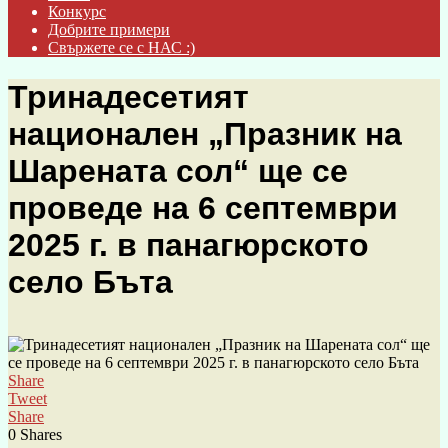
Конкурс
Добрите примери
Свържете се с НАС :)
Тринадесетият
национален „Празник на
Шарената сол“ ще се
проведе на 6 септември
2025 г. в панагюрското
село Бъта
Share
Tweet
Share
0
Shares