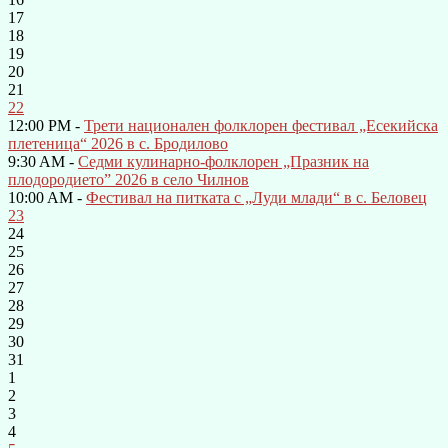
17
18
19
20
21
22
12:00 PM -
Трети национален фолклорен фестивал „Есекийска
плетеница“ 2026 в с. Бродилово
9:30 AM -
Седми кулинарно-фолклорен „Празник на
плодородието” 2026 в село Чилнов
10:00 AM -
Фестивал на питката с „Луди млади“ в с. Беловец
23
24
25
26
27
28
29
30
31
1
2
3
4