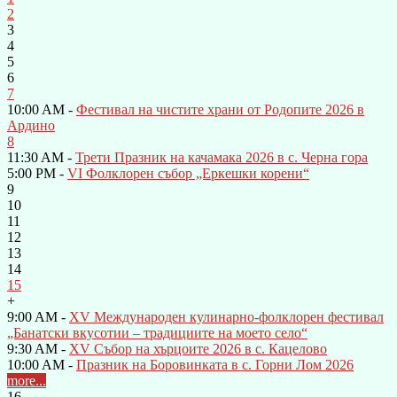
2
3
4
5
6
7
10:00 AM -
Фестивал на чистите храни от Родопите 2026 в
Ардино
8
11:30 AM -
Трети Празник на качамака 2026 в с. Черна гора
5:00 PM -
VI Фолклорен събор „Еркешки корени“
9
10
11
12
13
14
15
+
9:00 AM -
XV Международен кулинарно-фолклорен фестивал
„Банатски вкусотии – традициите на моето село“
9:30 AM -
XV Събор на хърцоите 2026 в с. Кацелово
10:00 AM -
Празник на Боровинката в с. Горни Лом 2026
more...
16