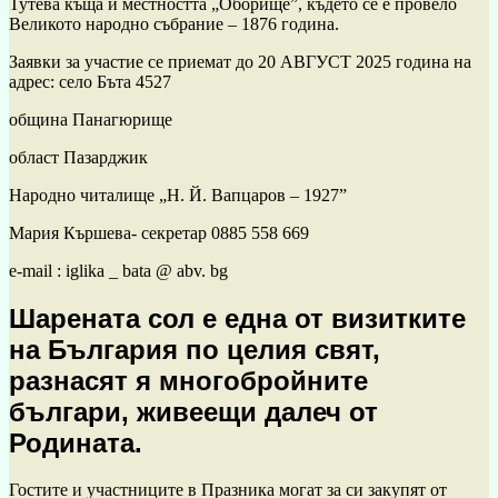
Тутева къща и местността „Оборище”, където се е провело
Великото народно събрание – 1876 година.
Заявки за участие се приемат до 20 АВГУСТ 2025 година на
адрес: село Бъта 4527
община Панагюрище
област Пазарджик
Народно читалище „Н. Й. Вапцаров – 1927”
Мария Кършева- секретар 0885 558 669
e-mail : iglika _ bata @ abv. bg
Шарената сол е една от визитките
на България по целия свят,
разнасят я многобройните
българи, живеещи далеч от
Родината.
Гостите и участниците в Празника могат за си закупят от