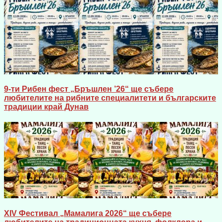
9-ти Рибен фест „Бръшлен ’26“ ще събере
любителите на рибните специалитети и българските
традиции край Дунав
XIV Фестивал „Мамалига 2026“ ще събере