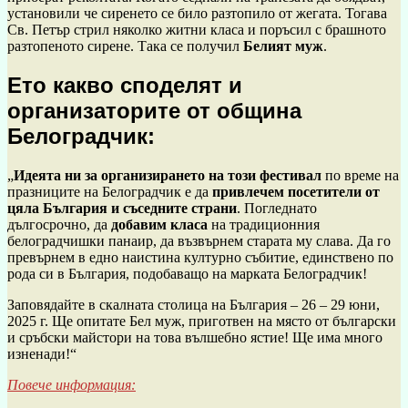
установили че сиренето се било разтопило от жегата. Тогава
Св. Петър стрил няколко житни класа и поръсил с брашното
разтопеното сирене. Така се получил
Белият муж
.
Ето какво споделят и
организаторите от община
Белоградчик:
„
Идеята ни за организирането на този фестивал
по време на
празниците на Белоградчик е да
привлечем посетители от
цяла България и съседните страни
. Погледнато
дългосрочно, да
добавим класа
на традиционния
белоградчишки панаир, да възвърнем старата му слава. Да го
превърнем в едно наистина културно събитие, единствено по
рода си в България, подобаващо на марката Белоградчик!
Заповядайте в скалната столица на България – 26 – 29 юни,
2025 г. Ще опитате Бел муж, приготвен на място от български
и сръбски майстори на това вълшебно ястие! Ще има много
изненади!“
Повече информация: