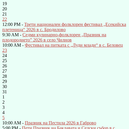
19
20
21
22
12:00 PM -
Трети национален фолклорен фестивал „Есекийска
плетеница“ 2026 в с. Бродилово
9:30 AM -
Седми кулинарно-фолклорен „Празник на
плодородието” 2026 в село Чилнов
10:00 AM -
Фестивал на питката с „Луди млади“ в с. Беловец
23
24
25
26
27
28
29
30
31
1
2
3
4
5
10:00 AM -
Празник на Пестила 2026 в Габрово
5:00 PM -
Пети Празник на Баклавата и Селски събор в с.