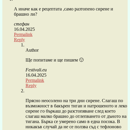
А иначе как е рецептата ,само разтопено сирене и
брашно ли?
стефан
16.04.2025
Permalink
Reply
Author
Ще попитаме и ще пишем 🙂
Festivali.eu
16.04.2025
Permalink
Reply
Прясно неосолено на три дни сирене. Слагаш по
възможност в бакърен тиган и натрошеното и леко
сирене го бъркаш до разстопяване след което
слагаш малко брашно до отлепването от дъното на
тигана. Бърка се умерено само в една посока. В
никакъв случай да не се ползва съд с тефлоново