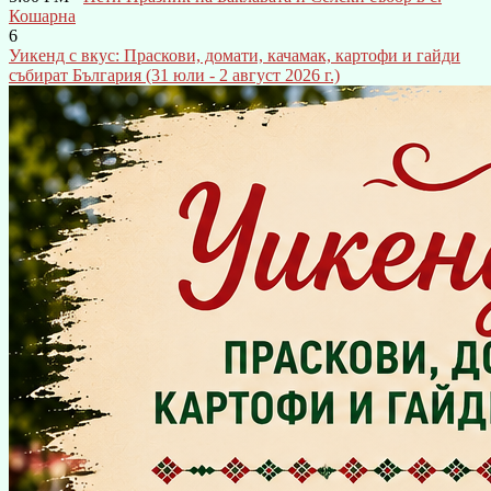
Кошарна
6
Уикенд с вкус: Праскови, домати, качамак, картофи и гайди
събират България (31 юли - 2 август 2026 г.)