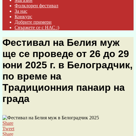
Магазин
Фолклорен фестивал
За нас
Конкурс
Добрите примери
Свържете се с НАС :)
Фестивал на Белия муж
ще се проведе от 26 до 29
юни 2025 г. в Белоградчик,
по време на
Традиционния панаир на
града
Share
Tweet
Share