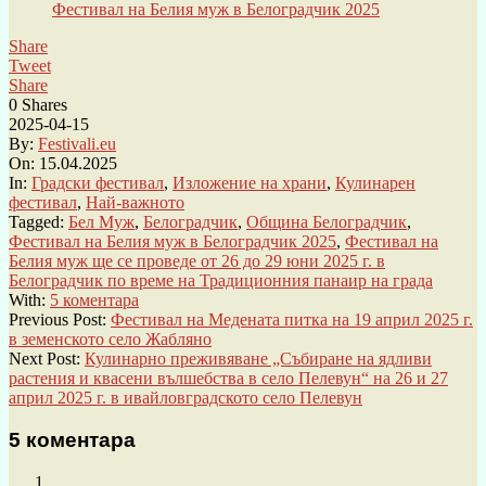
Фестивал на Белия муж в Белоградчик 2025
Share
Tweet
Share
0
Shares
2025-04-15
By:
Festivali.eu
On:
15.04.2025
In:
Градски фестивал
,
Изложение на храни
,
Кулинарен
фестивал
,
Най-важното
Tagged:
Бел Муж
,
Белоградчик
,
Община Белоградчик
,
Фестивал на Белия муж в Белоградчик 2025
,
Фестивал на
Белия муж ще се проведе от 26 до 29 юни 2025 г. в
Белоградчик по време на Традиционния панаир на града
With:
5 коментара
Previous Post:
Фестивал на Медената питка на 19 април 2025 г.
в земенското село Жабляно
Next Post:
Кулинарно преживяване „Събиране на ядливи
растения и квасени вълшебства в село Пелевун“ на 26 и 27
април 2025 г. в ивайловградското село Пелевун
5 коментара