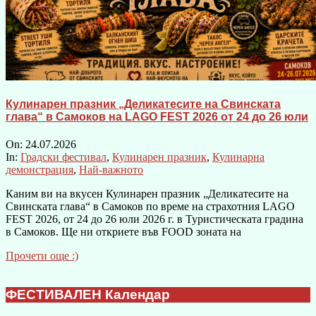
Кулинарен празник „Деликатесите на Свинската
глава“ в Самоков на LAGO FEST 2026 от 24 до 26 юли
On:
24.07.2026
In:
Градски фестивал
,
Кулинарен празник
,
Кулинарна
демонстрация
,
Най-важното
Каним ви на вкусен Кулинарен празник „Деликатесите на
Свинската глава“ в Самоков по време на страхотния LAGO
FEST 2026, от 24 до 26 юли 2026 г. в Туристическата градина
в Самоков. Ще ни откриете във FOOD зоната на
Прочети още :)
ФЕСТИВАЛЕН Календар