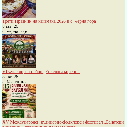
Трети Празник на качамака 2026 в с. Черна гора
8 авг. 26
с. Черна гора
VI Фолклорен събор „Еркешки корени“
8 авг. 26
с. Козичино
XV Международен кулинарно-фолклорен фестивал „Банатски