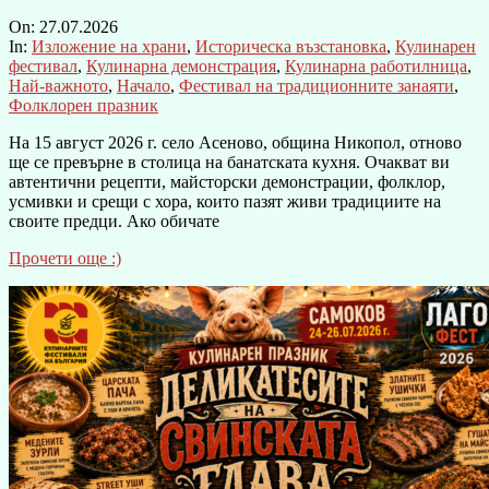
On:
27.07.2026
In:
Изложение на храни
,
Историческа възстановка
,
Кулинарен
фестивал
,
Кулинарна демонстрация
,
Кулинарна работилница
,
Най-важното
,
Начало
,
Фестивал на традиционните занаяти
,
Фолклорен празник
На 15 август 2026 г. село Асеново, община Никопол, отново
ще се превърне в столица на банатската кухня. Очакват ви
автентични рецепти, майсторски демонстрации, фолклор,
усмивки и срещи с хора, които пазят живи традициите на
своите предци. Ако обичате
Прочети още :)