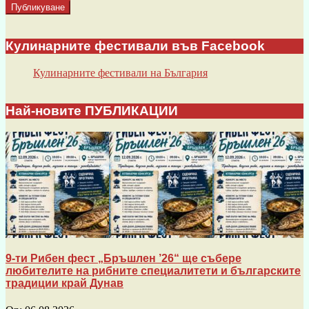
Кулинарните фестивали във Facebook
Кулинарните фестивали на България
Най-новите ПУБЛИКАЦИИ
9-ти Рибен фест „Бръшлен ’26“ ще събере
любителите на рибните специалитети и българските
традиции край Дунав