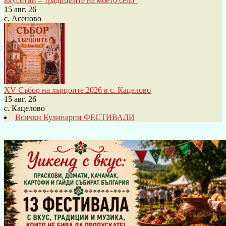
вкусотии – традициите на моето село“
15 авг. 26
с. Асеново
XV Събор на хърцоите 2026 в с. Кацелово
15 авг. 26
с. Кацелово
Всички Кулинарни ФЕСТИВАЛИ