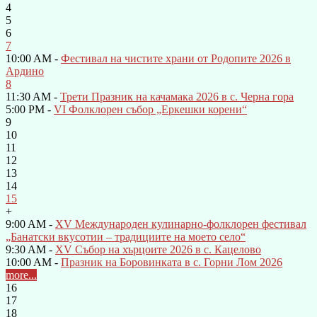
4
5
6
7
10:00 AM -
Фестивал на чистите храни от Родопите 2026 в
Ардино
8
11:30 AM -
Трети Празник на качамака 2026 в с. Черна гора
5:00 PM -
VI Фолклорен събор „Еркешки корени“
9
10
11
12
13
14
15
+
9:00 AM -
XV Международен кулинарно-фолклорен фестивал
„Банатски вкусотии – традициите на моето село“
9:30 AM -
XV Събор на хърцоите 2026 в с. Кацелово
10:00 AM -
Празник на Боровинката в с. Горни Лом 2026
more...
16
17
18