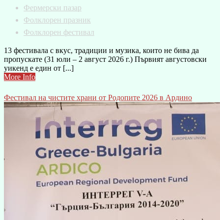
Фермерски пазар
Фолклорен празник
Фолклорен фестивал
13 фестивала с вкус, традиции и музика, които не бива да
пропускате (31 юли – 2 август 2026 г.) Първият августовски
уикенд е един от [...]
More Info
Фестивал на чистите храни от Родопите 2026 в Ардино