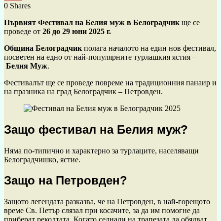
0
Shares
Първият Фестивал на Белия муж в Белоградчик
ще се
проведе от
26 до 29 юни 2025 г.
Община Белоградчик
полага началото на един нов фестивал,
посветен на едно от най-популярните турлашкия ястия –
Белия Муж
.
Фестивалът ще се проведе повреме на традиционния панаир и
на празника на град Белоградчик – Петровден.
Защо фестивал на Белия муж?
Няма по-типично и характерно за турлаците, населяващи
Белоградчишко, ястие.
Защо на Петровден?
Защото легендата разказва, че на Петровден, в най-горещото
време Св. Петър слязал при косачите, за да им помогне да
приберат реколтата. Когато седнали на трапезата да обядват,