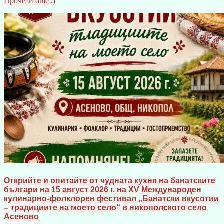
Прочети още :)
Открийте и опитайте от чудната кухня на банатските
българи на 15 август 2026 г. на XV Международен
кулинарно-фолклорен фестивал „Банатски вкусотии
– традициите на моето село“ в никополското село
Асеново