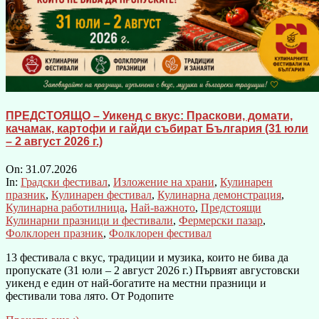
ПРЕДСТОЯЩО – Уикенд с вкус: Праскови, домати,
качамак, картофи и гайди събират България (31 юли
– 2 август 2026 г.)
On:
31.07.2026
In:
Градски фестивал
,
Изложение на храни
,
Кулинарен
празник
,
Кулинарен фестивал
,
Кулинарна демонстрация
,
Кулинарна работилница
,
Най-важното
,
Предстоящи
Кулинарни празници и фестивали
,
Фермерски пазар
,
Фолклорен празник
,
Фолклорен фестивал
13 фестивала с вкус, традиции и музика, които не бива да
пропускате (31 юли – 2 август 2026 г.) Първият августовски
уикенд е един от най-богатите на местни празници и
фестивали това лято. От Родопите