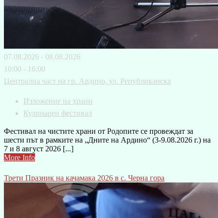
07.08.2026 - 08.08.2026
10:00 - 16:00
Централна част на гр. Ардино, ул. Републиканска
Изложение на храни
Кулинарен фестивал
Фестивал на чистите храни от Родопите се провеждат за
шести път в рамките на „Дните на Ардино“ (3-9.08.2026 г.) на
7 и 8 август 2026 [...]
More Info
Трети Празник на качамака 2026 в с. Черна гора