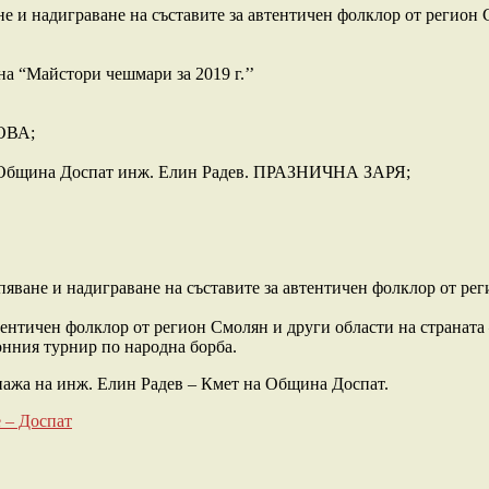
не и надиграване на съставите за автентичен фолклор от регион 
на “Майстори чешмари за 2019 г.’’
ОВА;
на Община Доспат инж. Елин Радев. ПРАЗНИЧНА ЗАРЯ;
пяване и надиграване на съставите за автентичен фолклор от рег
втентичен фолклор от регион Смолян и други области на страната
ионния турнир по народна борба.
на инж. Елин Радев – Кмет на Община Доспат.
 – Доспат