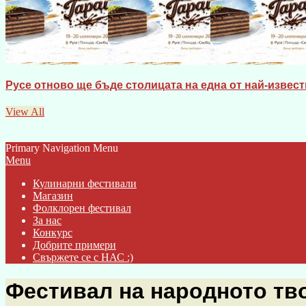
Русе отново ще бъде столицата на една от най-известн
View All
Primary Navigation Menu
Menu
Кулинарни фестивали
Магазин
Фолклорен фестивал
За нас
Конкурс
Добрите примери
Свържете се с НАС :)
Фестивал на народното тво