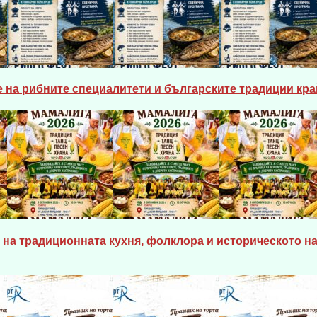
 на рибните специалитети и българските традиции кра
на традиционната кухня, фолклора и историческото на