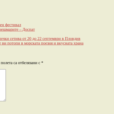
ен фестивал
 чешмарите – Доспат
всички сетива от 20 до 22 септември в Пловдив
 ви потопи в морската поезия и вкусната храна
полета са отбелязани с
*