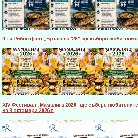
9-ти Рибен фест „Бръшлен ’26“ ще събере любителите
XIV Фестивал „Мамалига 2026“ ще събере любителите 
на 3 октомври 2026 г.