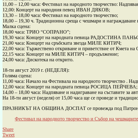
11,00 – 12,00 часа: Фестивал на народното творчество: Надпява
12,00: Концерт на народния певец ИВАН ДЯКОВ;
13,30 – 18,00 часа: Фестивал на народното творчество;
18,00 – 19,30 ч. Традиционна среща с чешмари и награждаване 
Малка сцена:
18,00 часа: ТРИО “СОПРАНО”;
19,30 часа: Концерт на народната певица РАДОСТИНА ПАНЬ
21,00 часа: Концерт на сръбската звезда МИЛЕ КИТИЧ;
22,00 часа: Тържествено откриване и приветствие от Кмета 
22,15 часа: Концерт на МИЛЕ КИТИЧ – продължение;
24,00 часа: Дискотека на открито.
18-ти август 2019 г. (НЕДЕЛЯ):
Голяма сцена:
11,00 часа: Начало на Фестивала на народното творчество . Над
12,00 часа: Концерт на народната певица РОСИЦА ПЕЙЧЕВА;
14,00 – 18,00 часа: Надпяване и надиграване на съставите за а
На 18-ти август (неделя) от 15,00 часа ще се проведе и традиц
ПРАЗНИКЪТ НА ОБЩИНА ДОСПАТ се провежда под Патронажа 
Фестивал на народното творчество и Събор на чешмарите
Share
Tweet