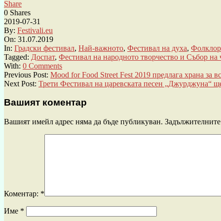
Share
0
Shares
2019-07-31
By:
Festivali.eu
On:
31.07.2019
In:
Градски фестивал
,
Най-важното
,
Фестивал на духа
,
Фолклор
Tagged:
Доспат
,
Фестивал на народното творчество и Събор на
With:
0 Comments
Previous Post:
Mood for Food Street Fest 2019 предлага храна за 
Next Post:
Трети Фестивал на царевската песен „Джурджуна“ ще
Вашият коментар
Вашият имейл адрес няма да бъде публикуван.
Задължителните 
Коментар:
*
Име
*