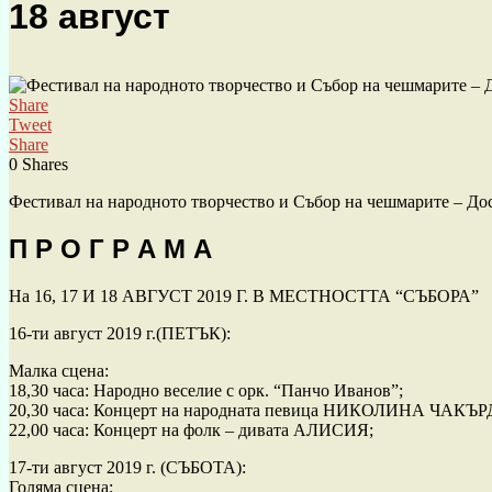
18 август
Share
Tweet
Share
0
Shares
Фестивал на народното творчество и Събор на чешмарите – Досп
П Р О Г Р А М А
На 16, 17 И 18 АВГУСТ 2019 Г. В МЕСТНОСТТА “СЪБОРА”
16-ти август 2019 г.(ПЕТЪК):
Малка сцена:
18,30 часа: Народно веселие с орк. “Панчо Иванов”;
20,30 часа: Концерт на народната певица НИКОЛИНА ЧАКЪ
22,00 часа: Концерт на фолк – дивата АЛИСИЯ;
17-ти август 2019 г. (СЪБОТА):
Голяма сцена: