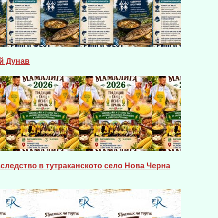
й Дунав
следство в тутраканското село Нова Черна