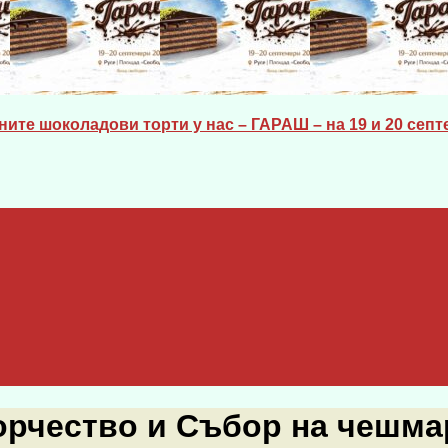
ите шоколадови торти у нас – ГАРАШ – на 19 и 20 септе
рчество и Събор на чешмар