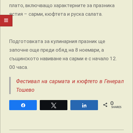
плато, включващо характерните за празника
ястия – сарми, кюфтета и руска салата.
Подготовката за кулинарния празник ще
започне още преди обяд на 8 ноември, а
същинското навиване на сарми е с начало 12.
00 часа.
Фестивал на сармата и кюфтето в Генерал
Тошево
0
Share
Tweet
Share
SHARES