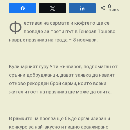
0
Share
Tweet
Share
SHARES
Ф
естивал на сармата и кюфтето ще се
проведе за трети път в Генерал Тошево
навръх празника на града – 8 ноември.
Кулинарният гуру Ути Бъчваров, подпомаган от
сръчни добруджанци, дават заявка да навият
отново рекорден брой сарми, които всеки
жител и гост на празника ще може да опита.
В рамките на проява ще бъде организиран и
конкурс за най-вкусно и пищно аранжирано