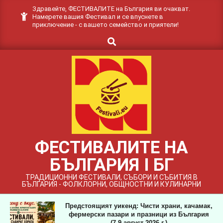
Skip
Здравейте, ФЕСТИВАЛИТЕ на България ви очакват.
Намерете вашия Фестивал и се впуснете в
to
приключение - с вашето семейство и приятели!
content
Search
ФЕСТИВАЛИТЕ НА
БЪЛГАРИЯ I БГ
ТРАДИЦИОННИ ФЕСТИВАЛИ, СЪБОРИ И СЪБИТИЯ В
БЪЛГАРИЯ - ФОЛКЛОРНИ, ОБЩНОСТНИ И КУЛИНАРНИ
Предстоящият уикенд: Чисти храни, качамак,
фермерски пазари и празници из България
(7-9 август 2026 г.)