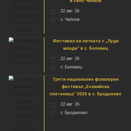
в село Чилнов
22 авг. 26
с. Чилнов
Фестивал на питката с „Луди
млади“ в с. Беловец
22 авг. 26
с. Беловец
Трети национален фолклорен
фестивал „Есекийска
плетеница“ 2026 в с. Бродилово
22 авг. 26
с. Бродилово