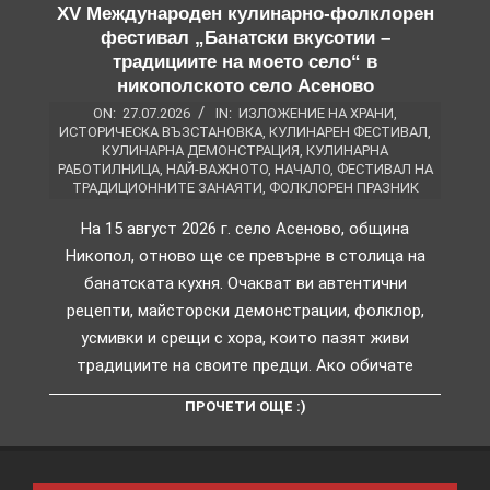
XV Международен кулинарно-фолклорен
фестивал „Банатски вкусотии –
традициите на моето село“ в
никополското село Асеново
ON:
27.07.2026
IN:
ИЗЛОЖЕНИЕ НА ХРАНИ
,
ИСТОРИЧЕСКА ВЪЗСТАНОВКА
,
КУЛИНАРЕН ФЕСТИВАЛ
,
КУЛИНАРНА ДЕМОНСТРАЦИЯ
,
КУЛИНАРНА
РАБОТИЛНИЦА
,
НАЙ-ВАЖНОТО
,
НАЧАЛО
,
ФЕСТИВАЛ НА
ТРАДИЦИОННИТЕ ЗАНАЯТИ
,
ФОЛКЛОРЕН ПРАЗНИК
На 15 август 2026 г. село Асеново, община
Никопол, отново ще се превърне в столица на
банатската кухня. Очакват ви автентични
рецепти, майсторски демонстрации, фолклор,
усмивки и срещи с хора, които пазят живи
традициите на своите предци. Ако обичате
ПРОЧЕТИ ОЩЕ :)