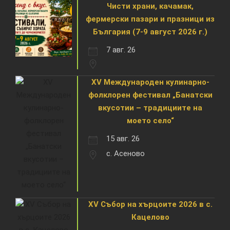
Чисти храни, качамак,
фермерски пазари и празници из
България (7-9 август 2026 г.)
7 авг. 26
XV Международен кулинарно-
фолклорен фестивал „Банатски
вкусотии – традициите на
моето село“
15 авг. 26
с. Асеново
XV Събор на хърцоите 2026 в с.
Кацелово