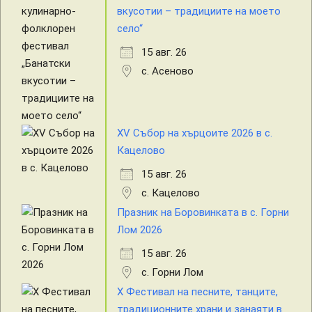
вкусотии – традициите на моето
село“
15 авг. 26
с. Асеново
XV Събор на хърцоите 2026 в с.
Кацелово
15 авг. 26
с. Кацелово
Празник на Боровинката в с. Горни
Лом 2026
15 авг. 26
с. Горни Лом
X Фестивал на песните, танците,
традиционните храни и занаяти в