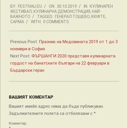
2019-
BY:
FESTIVALI.EU
ON:
30.10.2019
IN:
КУЛИНАРЕН
10-
ФЕСТИВАЛ
,
КУЛИНАРНА ДЕМОНСТРАЦИЯ
,
НАЙ-
30
ВАЖНОТО
TAGGED:
ГЕНЕРАЛ ТОШЕВО
,
КЮФТЕ
,
САРМА
WITH:
0 COMMENTS
Previous Post:
Празник на Медовината 2019 от 1 до 3
ноември в София
Next Post:
ФЪРШАНГИ 2020 представя кулинарната
гордост на банатските българи на 22 февруари в
Бърдарски геран
ВАШИЯТ КОМЕНТАР
Вашият имейл адрес няма да бъде публикуван.
Задължителните полета са отбелязани с
*
Коментар:
*