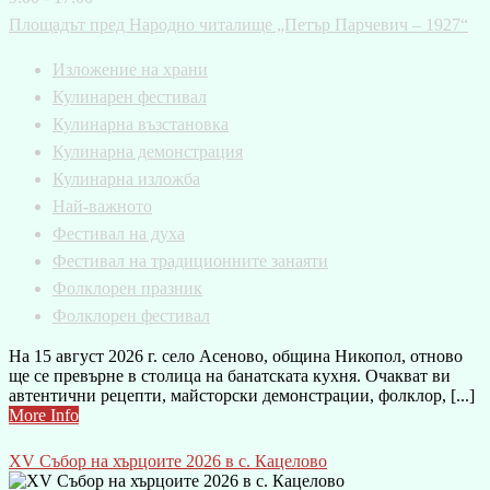
Площадът пред Народно читалище „Петър Парчевич – 1927“
Изложение на храни
Кулинарен фестивал
Кулинарна възстановка
Кулинарна демонстрация
Кулинарна изложба
Най-важното
Фестивал на духа
Фестивал на традиционните занаяти
Фолклорен празник
Фолклорен фестивал
На 15 август 2026 г. село Асеново, община Никопол, отново
ще се превърне в столица на банатската кухня. Очакват ви
автентични рецепти, майсторски демонстрации, фолклор, [...]
More Info
XV Събор на хърцоите 2026 в с. Кацелово