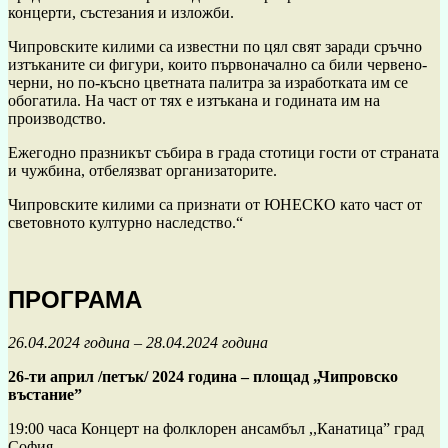
концерти, състезания и изложби.
Чипровските килими са известни по цял свят заради сръчно
изтъканите си фигури, които първоначално са били червено-
черни, но по-късно цветната палитра за изработката им се
обогатила. На част от тях е изтъкана и годината им на
производство.
Ежегодно празникът събира в града стотици гости от страната
и чужбина, отбелязват организаторите.
Чипровските килими са признати от ЮНЕСКО като част от
световното културно наследство.“
ПРОГРАМА
26.04.2024 година – 28.04.2024 година
26-ти април /петък/ 2024 година – площад „Чипровско
въстание”
19:00 часа Концерт на фолклорен ансамбъл ,,Канатица” град
София