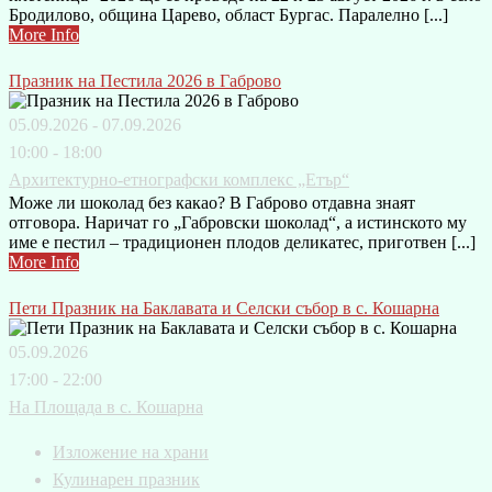
Бродилово, община Царево, област Бургас. Паралелно [...]
More Info
Празник на Пестила 2026 в Габрово
05.09.2026 - 07.09.2026
10:00 - 18:00
Архитектурно-етнографски комплекс „Етър“
Може ли шоколад без какао? В Габрово отдавна знаят
отговора. Наричат го „Габровски шоколад“, а истинското му
име е пестил – традиционен плодов деликатес, приготвен [...]
More Info
Пети Празник на Баклавата и Селски събор в с. Кошарна
05.09.2026
17:00 - 22:00
На Площада в с. Кошарна
Изложение на храни
Кулинарен празник