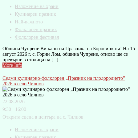
Изложение на храни
Кулинарен празник
Най-важното
Фолклорен празник
Фолклорен фестивал
Община Чупрене Ви кани на Празника на Боровинката! На 15
август 2026 г. с. Горни Лом, община Чупрене, отново ще се
превърне в столица на [...]
More Info
Седми кулинарно-фолклорен „Празник на плодородието”
2026 в село Чилнов
22.08.2026
9:30 - 16:00
Открита сцена в центъра на с. Чилнов
Изложение на храни
Кулинарен празник