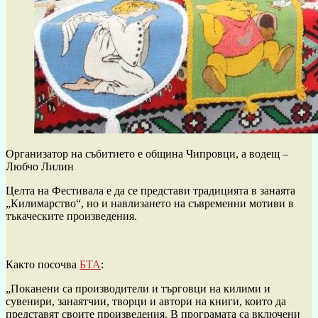
Организатор на събитието е община Чипровци, а водещ –
Любчо Лилин
Целта на Фестивала е да се представи традицията в занаята
„Килимарство“, но и навлизането на съвременни мотиви в
тъкаческите произведения.
Както посочва
БТА
:
„Поканени са производители и търговци на килими и
сувенири, занаятчии, творци и автори на книги, които да
представят своите произведения. В програмата са включени