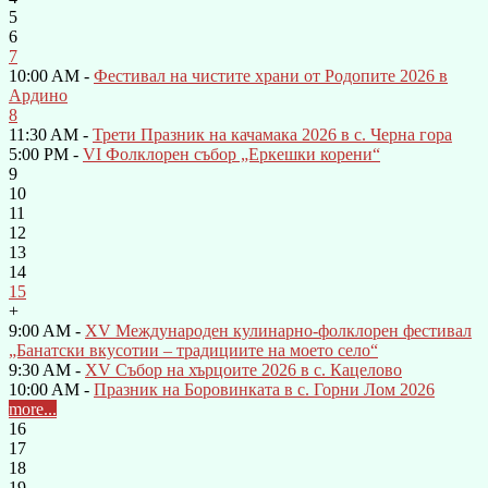
5
6
7
10:00 AM -
Фестивал на чистите храни от Родопите 2026 в
Ардино
8
11:30 AM -
Трети Празник на качамака 2026 в с. Черна гора
5:00 PM -
VI Фолклорен събор „Еркешки корени“
9
10
11
12
13
14
15
+
9:00 AM -
XV Международен кулинарно-фолклорен фестивал
„Банатски вкусотии – традициите на моето село“
9:30 AM -
XV Събор на хърцоите 2026 в с. Кацелово
10:00 AM -
Празник на Боровинката в с. Горни Лом 2026
more...
16
17
18
19