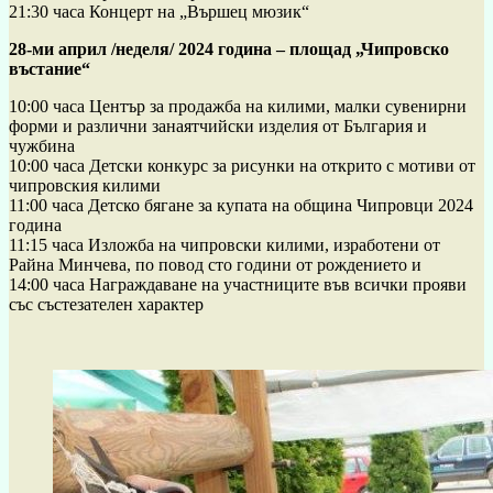
21:30 часа Концерт на „Вършец мюзик“
28-ми април /неделя/ 2024 година – площад „Чипровско
въстание“
10:00 часа Център за продажба на килими, малки сувенирни
форми и различни занаятчийски изделия от България и
чужбина
10:00 часа Детски конкурс за рисунки на открито с мотиви от
чипровския килими
11:00 часа Детско бягане за купата на община Чипровци 2024
година
11:15 часа Изложба на чипровски килими, изработени от
Райна Минчева, по повод сто години от рождението и
14:00 часа Награждаване на участниците във всички прояви
със състезателен характер