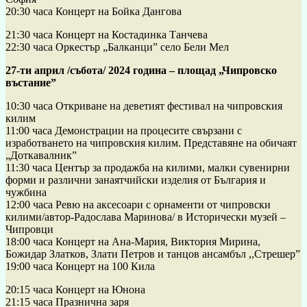
20:30 часа Концерт на Бойка Дангова
21:30 часа Концерт на Костадинка Танчева
22:30 часа Оркестър „Балканци” село Бели Мел
27-ти април /събота/ 2024 година – площад „Чипровско
въстание”
10:30 часа Откриване на деветият фестивал на чипровския
килим
11:00 часа Демонстрации на процесите свързани с
изработването на чипровския килим. Представяне на обичаят
„Доткавалник”
11:30 часа Център за продажба на килими, малки сувенирни
форми и различни занаятчийски изделия от България и
чужбина
12:00 часа Ревю на аксесоари с орнаменти от чипровски
килими/автор-Радослава Маринова/ в Исторически музей –
Чипровци
18:00 часа Концерт на Ана-Мария, Виктория Мирина,
Божидар Златков, Злати Петров и танцов ансамбъл ,,Стрешер”
19:00 часа Концерт на 100 Кила
20:15 часа Концерт на Юнона
21:15 часа Празнична заря