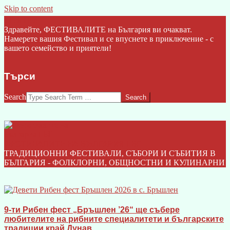
Skip to content
Click Here
Здравейте, ФЕСТИВАЛИТЕ на България ви очакват.
Намерете вашия Фестивал и се впуснете в приключение - с
вашето семейство и приятели!
Търси
Search
ФЕСТИВАЛИТЕ НА БЪЛГАРИЯ I БГ
ТРАДИЦИОННИ ФЕСТИВАЛИ, СЪБОРИ И СЪБИТИЯ В
БЪЛГАРИЯ - ФОЛКЛОРНИ, ОБЩНОСТНИ И КУЛИНАРНИ
9-ти Рибен фест „Бръшлен ’26“ ще събере
любителите на рибните специалитети и българските
традиции край Дунав