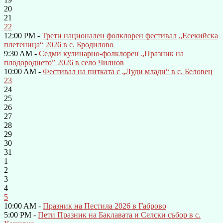
20
21
22
12:00 PM -
Трети национален фолклорен фестивал „Есекийска
плетеница“ 2026 в с. Бродилово
9:30 AM -
Седми кулинарно-фолклорен „Празник на
плодородието” 2026 в село Чилнов
10:00 AM -
Фестивал на питката с „Луди млади“ в с. Беловец
23
24
25
26
27
28
29
30
31
1
2
3
4
5
10:00 AM -
Празник на Пестила 2026 в Габрово
5:00 PM -
Пети Празник на Баклавата и Селски събор в с.