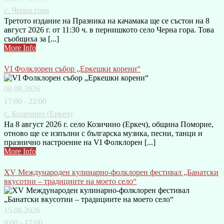
с. Черна гора
Третото издание на Празника на качамака ще се състои на 8
август 2026 г. от 11:30 ч. в пернишкото село Черна гора. Това
съобщиха за [...]
More Info
VI Фолклорен събор „Еркешки корени“
08.08.2026
17:00 - 22:00
с. Козичино (Еркеч)
На 8 август 2026 г. село Козичино (Еркеч), община Поморие,
отново ще се изпълни с българска музика, песни, танци и
празнично настроение на VI Фолклорен [...]
More Info
XV Международен кулинарно-фолклорен фестивал „Банатски
вкусотии – традициите на моето село“
15.08.2026
9:00 - 17:00