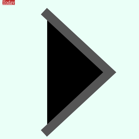
Today