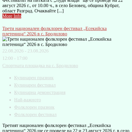
Фестивалът на питката с „Луди млади“ ще се проведе на 22
август 2026 г., от 10.00 ч., в село Беловец, община Кубрат,
област Разград. Очаквайте [...]
More Info
Трети национален фолклорен фестивал „Есекийска
плетеница“ 2026 в с. Бродилово
22.08.2026 - 23.08.2026
12:00 - 17:00
Спортната площадка на с. Бродилово
Кулинарен празник
Кулинарен фестивал
Кулинарна демонстрация
Най-важното
Фолклорен празник
Фолклорен фестивал
Третият национален фолклорен фестивал „Есекийска
плетеница“ 2026 ще се проведе на 22 и 23 август 2026 г. в село