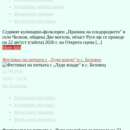
Кулинарна демонстрация
Фолклорен празник
Фолклорен фестивал
Седмият кулинарно-фолклорен „Празник на плодородието” в
село Чилнов, община Две могили, област Русе ще се проведе
на 22 август (събота) 2026 г. на Открита сцена [...]
More Info
Фестивал на питката с „Луди млади“ в с. Беловец
22.08.2026
10:00 - 16:30
На Площада
Изложение на храни
Кулинарен фестивал
Фолклорен празник
Фолклорен фестивал