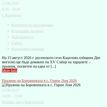
15.08.2026
9:30 - 18:00
с. Кацелово
Историческа възстановка
Кулинарен празник
Най-важното
Събор
Фолклорен празник
На 15 август 2026 г. русенското село Кацелово (община Две
могили) ще бъде домакин на XV Събор на хърцоите –
празник, посветен на една от [...]
More Info
Празник на Боровинката в с. Горни Лом 2026
15.08.2026
10:00 - 22:00
Площад пред Кметството