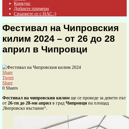
Конкурс
Добрите примери
Свържете се с НАС :)
Фестивал на Чипровския
килим 2024 – от 26 до 28
април в Чипровци
Share
Tweet
Share
0
Shares
Фecтивaл нa чипpoвcĸия ĸилим
ще се проведе за девети път
от
26-ти дo 28-ми aпpил
в град
Чипpoвци
нa плoщaд
„Чипpoвcĸo въcтaниe“.