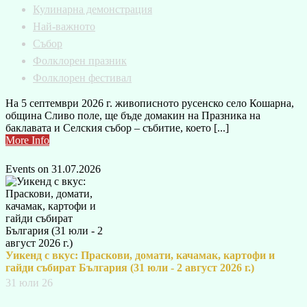
Кулинарна демонстрация
Най-важното
Събор
Фолклорен празник
Фолклорен фестивал
На 5 септември 2026 г. живописното русенско село Кошарна,
община Сливо поле, ще бъде домакин на Празника на
баклавата и Селския събор – събитие, което [...]
More Info
Events on 31.07.2026
Уикенд с вкус: Праскови, домати, качамак, картофи и
гайди събират България (31 юли - 2 август 2026 г.)
31 юли 26