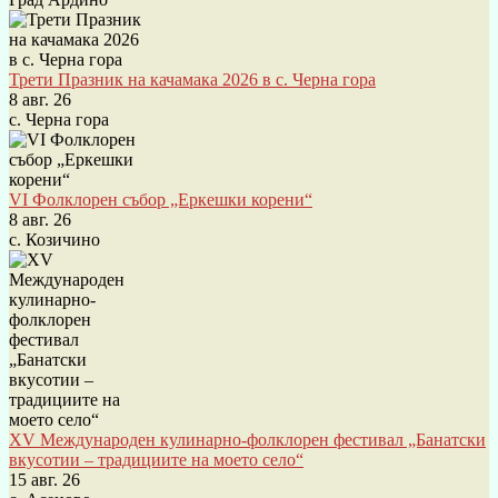
Трети Празник на качамака 2026 в с. Черна гора
8 авг. 26
с. Черна гора
VI Фолклорен събор „Еркешки корени“
8 авг. 26
с. Козичино
XV Международен кулинарно-фолклорен фестивал „Банатски
вкусотии – традициите на моето село“
15 авг. 26