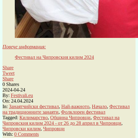
Повече инф
ормация:
Фестивал на Чипровския килим 2024
Share
Tweet
Share
0
Shares
2024-04-24
By:
Festivali.eu
On:
24.04.2024
In:
Занаятчийски фестивал
,
Най-важното
,
Начало
,
Фестивал
на традиционните занаяти
,
Фолклорен фестивал
Tagged:
Килимарство
,
Община Чипровци
,
Фестивал на
Чипровския килим 2024 - от 26 до 28 април в Чипровци
,
Чипровски килим
,
Чипровци
With:
0 Comments