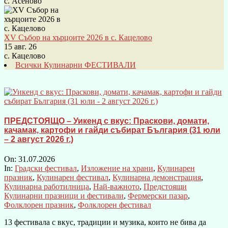
с. Асеново
XV Събор на хърцоите 2026 в с. Кацелово
15 авг. 26
с. Кацелово
Всички Кулинарни ФЕСТИВАЛИ
ПРЕДСТОЯЩО – Уикенд с вкус: Праскови, домати,
качамак, картофи и гайди събират България (31 юли
– 2 август 2026 г.)
On:
31.07.2026
In:
Градски фестивал
,
Изложение на храни
,
Кулинарен
празник
,
Кулинарен фестивал
,
Кулинарна демонстрация
,
Кулинарна работилница
,
Най-важното
,
Предстоящи
Кулинарни празници и фестивали
,
Фермерски пазар
,
Фолклорен празник
,
Фолклорен фестивал
13 фестивала с вкус, традиции и музика, които не бива да