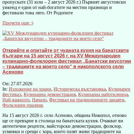
пропускате (31 юли – 2 август 2026 г.) Първият августовски
уикенд е един от най-богатите на местни празници и
фестивали това лято. От Родопите
Прочети още :)
Открийте и опитайте от чудната кухня на банатските
българи на 15 август 2026 г. на XV Международен
кулинарно-фолклорен фестивал „Банатски вкусотии
– традициите на моето село“ в никополското село
Асеново
On:
27.07.2026
In:
Изложение на храни
,
Историческа възстановка
,
Кулинарен
фестивал
,
Кулинарна демонстрация
,
Кулинарна работилница
,
Най-важното
,
Начало
,
Фестивал на традиционните занаяти
,
Фолклорен празник
На 15 август 2026 г. село Асеново, община Никопол, отново
ще се превърне в столица на банатската кухня. Очакват ви
автентични рецепти, майсторски демонстрации, фолклор,
усмивки и срещи с хора, които пазят живи традициите на