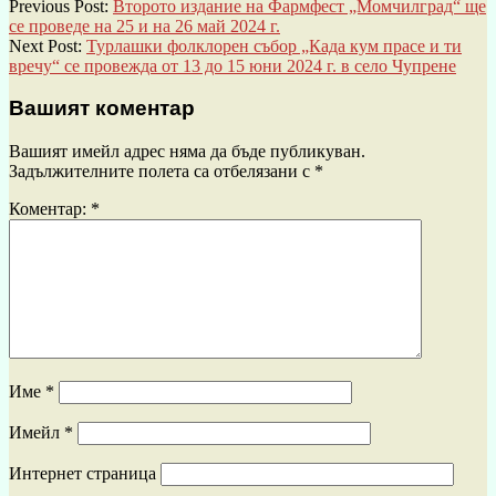
Previous Post:
Второто издание на Фармфест „Момчилград“ ще
се проведе на 25 и на 26 май 2024 г.
Next Post:
Турлашки фолклорен събор „Када кум прасе и ти
вречу“ се провежда от 13 до 15 юни 2024 г. в село Чупрене
Вашият коментар
Вашият имейл адрес няма да бъде публикуван.
Задължителните полета са отбелязани с
*
Коментар:
*
Име
*
Имейл
*
Интернет страница