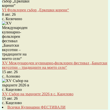
VI Фолклорен събор „Еркешки корени“
8 авг. 26
с. Козичино
XV Международен кулинарно-фолклорен фестивал „Банатски
вкусотии – традициите на моето село“
15 авг. 26
с. Асеново
XV Събор на хърцоите 2026 в с. Кацелово
15 авг. 26
с. Кацелово
Всички Кулинарни ФЕСТИВАЛИ