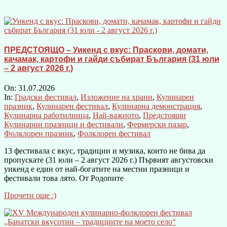
ПРЕДСТОЯЩО – Уикенд с вкус: Праскови, домати,
качамак, картофи и гайди събират България (31 юли
– 2 август 2026 г.)
On:
31.07.2026
In:
Градски фестивал
,
Изложение на храни
,
Кулинарен
празник
,
Кулинарен фестивал
,
Кулинарна демонстрация
,
Кулинарна работилница
,
Най-важното
,
Предстоящи
Кулинарни празници и фестивали
,
Фермерски пазар
,
Фолклорен празник
,
Фолклорен фестивал
13 фестивала с вкус, традиции и музика, които не бива да
пропускате (31 юли – 2 август 2026 г.) Първият августовски
уикенд е един от най-богатите на местни празници и
фестивали това лято. От Родопите
Прочети още :)