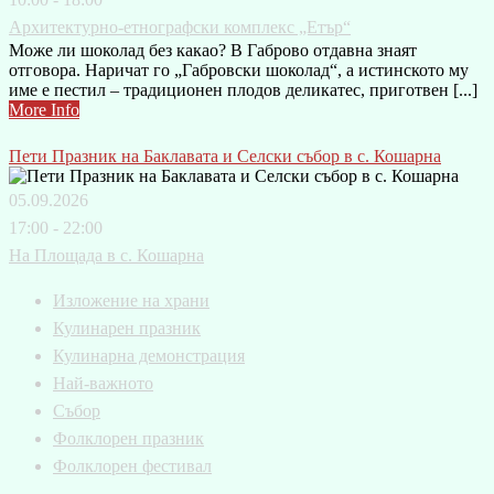
Архитектурно-етнографски комплекс „Етър“
Може ли шоколад без какао? В Габрово отдавна знаят
отговора. Наричат го „Габровски шоколад“, а истинското му
име е пестил – традиционен плодов деликатес, приготвен [...]
More Info
Пети Празник на Баклавата и Селски събор в с. Кошарна
05.09.2026
17:00 - 22:00
На Площада в с. Кошарна
Изложение на храни
Кулинарен празник
Кулинарна демонстрация
Най-важното
Събор
Фолклорен празник
Фолклорен фестивал