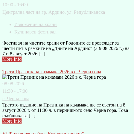
10:00 - 16:00
Централна част на гр. Ардино, ул. Републиканска
Изложение на храни
Кулинарен фестивал
Фестивал на чистите храни от Родопите се провеждат за
шести път в рамките на „Дните на Ардино“ (3-9.08.2026 г.) на
7 и 8 август 2026 [...]
More Info
Трети Празник на качамака 2026 в с. Черна гора
08.08.2026
11:30 - 17:00
с. Черна гора
Третото издание на Празника на качамака ще се състои на 8
август 2026 г. от 11:30 ч. в пернишкото село Черна гора. Това
съобщиха за [...]
More Info
VI Фолклорен събор „Еркешки корени“