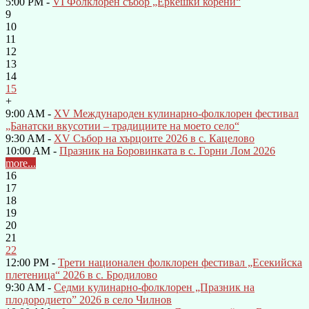
5:00 PM -
VI Фолклорен събор „Еркешки корени“
9
10
11
12
13
14
15
+
9:00 AM -
XV Международен кулинарно-фолклорен фестивал
„Банатски вкусотии – традициите на моето село“
9:30 AM -
XV Събор на хърцоите 2026 в с. Кацелово
10:00 AM -
Празник на Боровинката в с. Горни Лом 2026
more...
16
17
18
19
20
21
22
12:00 PM -
Трети национален фолклорен фестивал „Есекийска
плетеница“ 2026 в с. Бродилово
9:30 AM -
Седми кулинарно-фолклорен „Празник на
плодородието” 2026 в село Чилнов