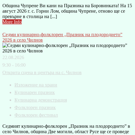
Община Чупрене Ви кани на Празника на Боровинката! На 15
август 2026 г. с. Горни Лом, община Чупрене, отново ще се
превърне в столица на [...]
More Info
Седми кулинарно-фолклорен „Празник на плодородието”
2026 в село Чилнов
22.08.2026
9:30 - 16:00
Открита сцена в центъра на с. Чилнов
Изложение на храни
Кулинарен празник
Кулинарна демонстрация
Фолклорен празник
Фолклорен фестивал
Седмият кулинарно-фолклорен „Празник на плодородието” в
село Чилнов, община Две могили, област Русе ще се проведе