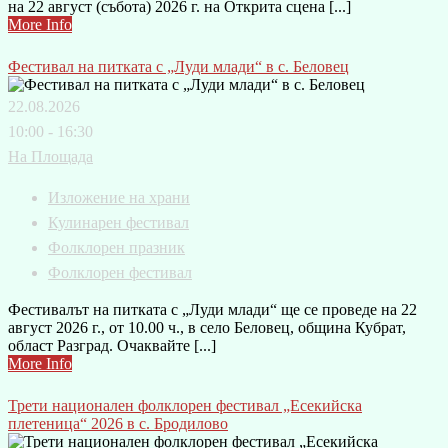
на 22 август (събота) 2026 г. на Открита сцена [...]
More Info
Фестивал на питката с „Луди млади“ в с. Беловец
22.08.2026
10:00 - 16:30
На Площада
Изложение на храни
Кулинарен фестивал
Фолклорен празник
Фолклорен фестивал
Фестивалът на питката с „Луди млади“ ще се проведе на 22
август 2026 г., от 10.00 ч., в село Беловец, община Кубрат,
област Разград. Очаквайте [...]
More Info
Трети национален фолклорен фестивал „Есекийска
плетеница“ 2026 в с. Бродилово