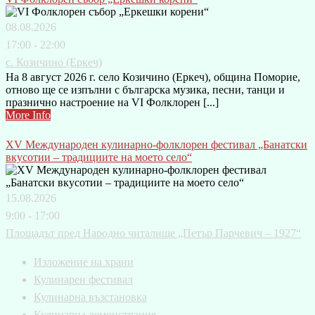
08.08.2026
17:00 - 22:00
с. Козичино (Еркеч)
На 8 август 2026 г. село Козичино (Еркеч), община Поморие,
отново ще се изпълни с българска музика, песни, танци и
празнично настроение на VI Фолклорен [...]
More Info
XV Международен кулинарно-фолклорен фестивал „Банатски
вкусотии – традициите на моето село“
15.08.2026
9:00 - 17:00
Площадът пред Народно читалище „Петър Парчевич – 1927“
Изложение на храни
Кулинарен фестивал
Кулинарна възстановка
Кулинарна демонстрация