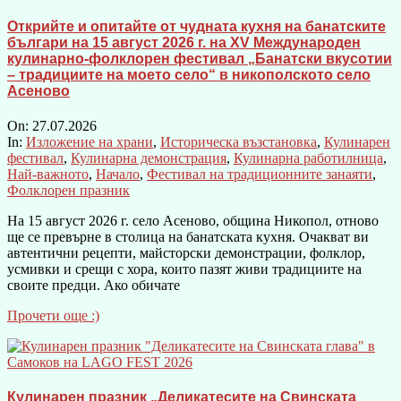
Открийте и опитайте от чудната кухня на банатските
българи на 15 август 2026 г. на XV Международен
кулинарно-фолклорен фестивал „Банатски вкусотии
– традициите на моето село“ в никополското село
Асеново
On:
27.07.2026
In:
Изложение на храни
,
Историческа възстановка
,
Кулинарен
фестивал
,
Кулинарна демонстрация
,
Кулинарна работилница
,
Най-важното
,
Начало
,
Фестивал на традиционните занаяти
,
Фолклорен празник
На 15 август 2026 г. село Асеново, община Никопол, отново
ще се превърне в столица на банатската кухня. Очакват ви
автентични рецепти, майсторски демонстрации, фолклор,
усмивки и срещи с хора, които пазят живи традициите на
своите предци. Ако обичате
Прочети още :)
Кулинарен празник „Деликатесите на Свинската