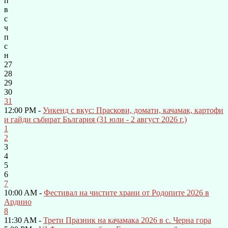
п
в
с
ч
п
с
н
27
28
29
30
31
12:00 PM -
Уикенд с вкус: Праскови, домати, качамак, картофи
и гайди събират България (31 юли - 2 август 2026 г.)
1
2
3
4
5
6
7
10:00 AM -
Фестивал на чистите храни от Родопите 2026 в
Ардино
8
11:30 AM -
Трети Празник на качамака 2026 в с. Черна гора