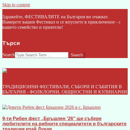
Skip to content
Click Here
Здравейте, ФЕСТИВАЛИТЕ на България ви очакват.
Намерете вашия Фестивал и се впуснете в приключение - с
вашето семейство и приятели!
Търси
Search
ФЕСТИВАЛИТЕ НА БЪЛГАРИЯ I БГ
ТРАДИЦИОННИ ФЕСТИВАЛИ, СЪБОРИ И СЪБИТИЯ В
БЪЛГАРИЯ - ФОЛКЛОРНИ, ОБЩНОСТНИ И КУЛИНАРНИ
9-ти Рибен фест „Бръшлен ’26“ ще събере
любителите на рибните специалитети и българските
традиции край Дунав