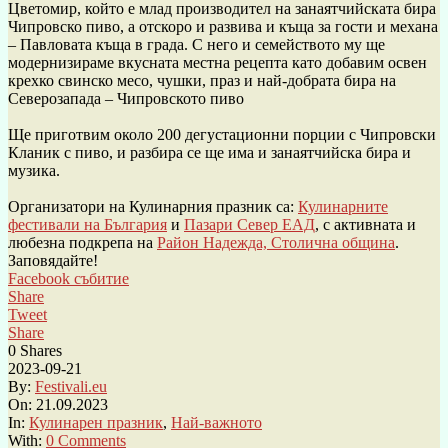
Цветомир, който е млад производител на занаятчийската бира
Чипровско пиво, а отскоро и развива и къща за гости и механа
– Павловата къща в града. С него и семейството му ще
модернизираме вкусната местна рецепта като добавим освен
крехко свинско месо, чушки, праз и най-добрата бира на
Северозапада – Чипровското пиво
Ще приготвим около 200 дегустационни порции с Чипровски
Кланик с пиво, и разбира се ще има и занаятчийска бира и
музика.
Организатори на Кулинарния празник са:
Кулинарните
фестивали на България
и
Пазари Север ЕАД
, с активната и
любезна подкрепа на
Район Надежда, Столична община
.
Заповядайте!
Facebook събитие
Share
Tweet
Share
0
Shares
2023-09-21
By:
Festivali.eu
On:
21.09.2023
In:
Кулинарен празник
,
Най-важното
With:
0 Comments