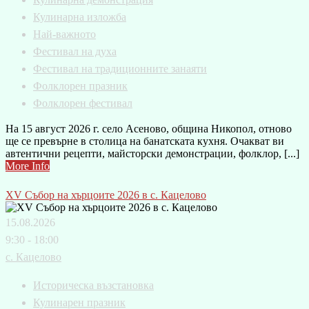
Кулинарна изложба
Най-важното
Фестивал на духа
Фестивал на традиционните занаяти
Фолклорен празник
Фолклорен фестивал
На 15 август 2026 г. село Асеново, община Никопол, отново
ще се превърне в столица на банатската кухня. Очакват ви
автентични рецепти, майсторски демонстрации, фолклор, [...]
More Info
XV Събор на хърцоите 2026 в с. Кацелово
15.08.2026
9:30 - 18:00
с. Кацелово
Историческа възстановка
Кулинарен празник