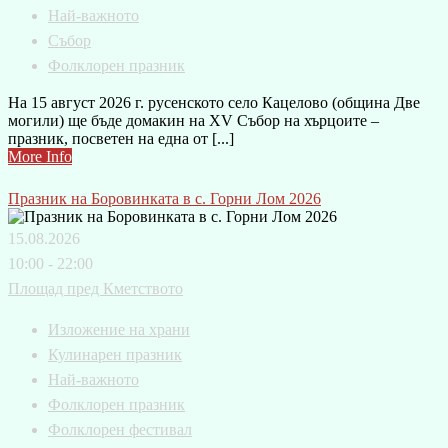
Най-важното
Събор
Фолклорен празник
На 15 август 2026 г. русенското село Кацелово (община Две
могили) ще бъде домакин на XV Събор на хърцоите –
празник, посветен на една от [...]
More Info
Празник на Боровинката в с. Горни Лом 2026
15.08.2026
10:00 - 22:00
Площад пред Кметството
Изложение на храни
Кулинарен празник
Най-важното
Фолклорен празник
Фолклорен фестивал