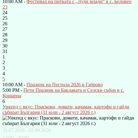
10:00 AM -
Фестивал на питката с „Луди млади“ в с. Беловец
23
24
25
26
27
28
29
30
31
1
2
3
4
5
10:00 AM -
Празник на Пестила 2026 в Габрово
5:00 PM -
Пети Празник на Баклавата и Селски събор в с.
Кошарна
6
Уикенд с вкус: Праскови, домати, качамак, картофи и гайди
събират България (31 юли - 2 август 2026 г.)
31.07.2026 - 02.08.2026
12:00 - 20:00