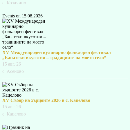
с. Козичино
Events on 15.08.2026
XV Международен кулинарно-фолклорен фестивал
„Банатски вкусотии – традициите на моето село“
15 авг. 26
с. Асеново
XV Събор на хърцоите 2026 в с. Кацелово
15 авг. 26
с. Кацелово