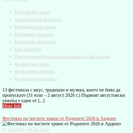
Градски фестивал
Занаятчийски фестивал
Изложение на храни
Кулинарен празник
Кулинарен фестивал
Най-важното
Предстоящи Кулинарни празници и фестивали
Фермерски пазар
Фолклорен празник
Фолклорен фестивал
13 фестивала с вкус, традиции и музика, които не бива да
пропускате (31 юли – 2 август 2026 г.) Първият августовски
уикенд е един от [...]
More Info
Фестивал на чистите храни от Родопите 2026 в Ардино
07.08.2026 - 08.08.2026