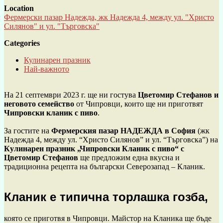
Location
Фермерски пазар Надежда, жк Надежда 4, между ул. "Христо
Силянов" и ул. "Търговска"
Categories
Кулинарен празник
Най-важното
На 21 септември 2023 г. ще ни гостува
Цветомир Стефанов и
неговото семейство
от Чипровци, които ще ни приготвят
Чипровски кланик с пиво
.
За гостите на
Фермерския пазар НАДЕЖДА в София
(жк
Надежда 4, между ул. “Христо Силянов” и ул. “Търговска”) на
Кулинарен празник „Чипровски Кланик с пиво“ с
Цветомир Стефанов
ще предложим една вкусна и
традиционна рецепта на български Северозапад – Кланик.
Кланик е типична торлашка гозба,
която се приготвя в Чипровци. Майстор на Кланика ще бъде