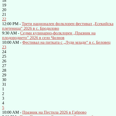
18
19
20
21
22
12:00 PM -
Трети национален фолклорен фестивал „Есекийска
плетеница“ 2026 в с. Бродилово
9:30 AM -
Седми кулинарно-фолклорен „Празник на
плодородието” 2026 в село Чилнов
10:00 AM -
Фестивал на питката с „Луди млади“ в с. Беловец
23
24
25
26
27
28
29
30
31
1
2
3
4
5
10:00 AM -
Празник на Пестила 2026 в Габрово