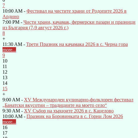
7
10:00 AM -
Фестивал на чистите храни от Родопите 2026 в
Ардино
7:00 PM -
Чисти храни, качамак, фермерски пазари и празници
из България (7-9 август 2026 г.)
8
+
11:30 AM -
Трети Празник на качамака 2026 в с. Черна гора
more...
9
10
11
12
13
14
15
+
9:00 AM -
XV Международен кулинарно-фолклорен фестивал
„Банатски вкусотии – традициите на моето село“
9:30 AM -
XV Събор на хърцоите 2026 в с. Кацелово
10:00 AM -
Празник на Боровинката в с. Горни Лом 2026
more...
16
17