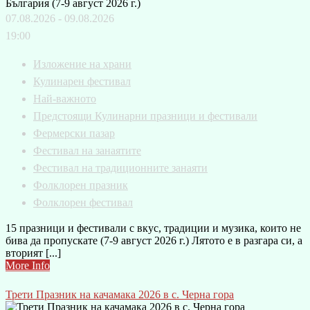
07.08.2026 - 09.08.2026
19:00
Изложение на храни
Кулинарен фестивал
Най-важното
Предстоящи Кулинарни празници и фестивали
Фермерски пазар
Фестивал на занаятите
Фестивал на традиционните занаяти
Фолклорен празник
Фолклорен фестивал
15 празници и фестивали с вкус, традиции и музика, които не
бива да пропускате (7-9 август 2026 г.) Лятото е в разгара си, а
вторият [...]
More Info
Трети Празник на качамака 2026 в с. Черна гора