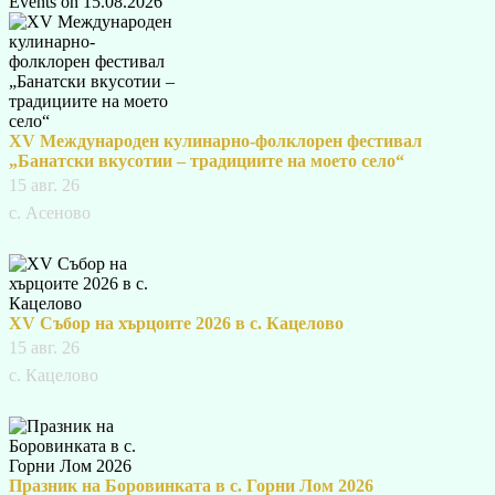
Events on 15.08.2026
XV Международен кулинарно-фолклорен фестивал
„Банатски вкусотии – традициите на моето село“
15 авг. 26
с. Асеново
XV Събор на хърцоите 2026 в с. Кацелово
15 авг. 26
с. Кацелово
Празник на Боровинката в с. Горни Лом 2026