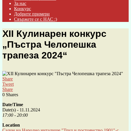
За нас
Конкурс
Добрите примери
Свържете се с НАС :)
XII Кулинарен конкурс
„Пъстра Челопешка
трапеза 2024“
Share
Tweet
Share
0
Shares
Date/Time
Date(s) - 11.11.2024
17:00 - 20:00
Location
Салон на Народно читалище "Труд и постоянство 1901"-с.