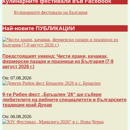
Кулинарните фестивали във Facebook
Кулинарните фестивали на България
Най-новите ПУБЛИКАЦИИ
Предстоящият уикенд: Чисти храни, качамак,
фермерски пазари и празници из България (7-9
август 2026 г.)
On:
07.08.2026
9-ти Рибен фест „Бръшлен ’26“ ще събере
любителите на рибните специалитети и българските
традиции край Дунав
On:
06.08.2026