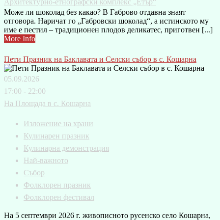
Архитектурно-етнографски комплекс „Етър“
Може ли шоколад без какао? В Габрово отдавна знаят
отговора. Наричат го „Габровски шоколад“, а истинското му
име е пестил – традиционен плодов деликатес, приготвен [...]
More Info
Пети Празник на Баклавата и Селски събор в с. Кошарна
05.09.2026
17:00 - 22:00
На Площада в с. Кошарна
Изложение на храни
Кулинарен празник
Кулинарна демонстрация
Най-важното
Събор
Фолклорен празник
Фолклорен фестивал
На 5 септември 2026 г. живописното русенско село Кошарна,