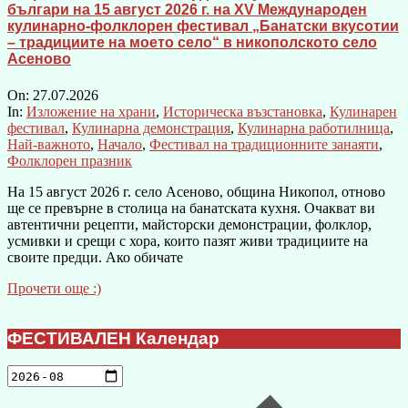
българи на 15 август 2026 г. на XV Международен
кулинарно-фолклорен фестивал „Банатски вкусотии
– традициите на моето село“ в никополското село
Асеново
On:
27.07.2026
In:
Изложение на храни
,
Историческа възстановка
,
Кулинарен
фестивал
,
Кулинарна демонстрация
,
Кулинарна работилница
,
Най-важното
,
Начало
,
Фестивал на традиционните занаяти
,
Фолклорен празник
На 15 август 2026 г. село Асеново, община Никопол, отново
ще се превърне в столица на банатската кухня. Очакват ви
автентични рецепти, майсторски демонстрации, фолклор,
усмивки и срещи с хора, които пазят живи традициите на
своите предци. Ако обичате
Прочети още :)
ФЕСТИВАЛЕН Календар