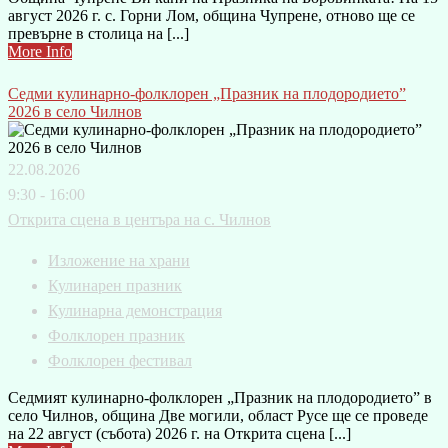
август 2026 г. с. Горни Лом, община Чупрене, отново ще се
превърне в столица на [...]
More Info
Седми кулинарно-фолклорен „Празник на плодородието”
2026 в село Чилнов
22.08.2026
9:30 - 16:00
Открита сцена в центъра на с. Чилнов
Изложение на храни
Кулинарен празник
Кулинарна демонстрация
Фолклорен празник
Фолклорен фестивал
Седмият кулинарно-фолклорен „Празник на плодородието” в
село Чилнов, община Две могили, област Русе ще се проведе
на 22 август (събота) 2026 г. на Открита сцена [...]