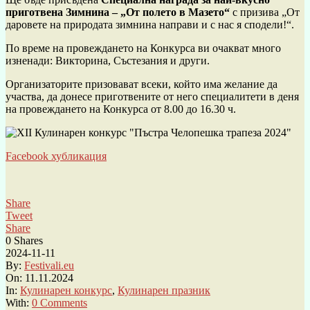
приготвена Зимнина – „От полето в Мазето“
с призива „От
даровете на природата зимнина направи и с нас я сподели!“.
По време на провеждането на Конкурса ви очакват много
изненади: Викторина, Състезания и други.
Организаторите призовават всеки, който има желание да
участва, да донесе приготвените от него специалитети в деня
на провеждането на Конкурса от 8.00 до 16.30 ч.
Facebook хубликация
Share
Tweet
Share
0
Shares
2024-11-11
By:
Festivali.eu
On:
11.11.2024
In:
Кулинарен конкурс
,
Кулинарен празник
With:
0 Comments