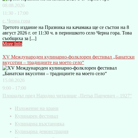
08.08.2026
11:30 - 17:00
с. Черна гора
Третото издание на Празника на качамака ще се състои на 8
август 2026 г. от 11:30 ч. в пернишкото село Черна гора. Това
съобщиха за [...]
More Info
XV Международен кулинарно-фолклорен фестивал „Банатски
вкусотии – традициите на моето село“
15.08.2026
9:00 - 17:00
Площадът пред Народно читалище „Петър Парчевич – 1927“
Изложение на храни
Кулинарен фестивал
Кулинарна възстановка
Кулинарна демонстрация