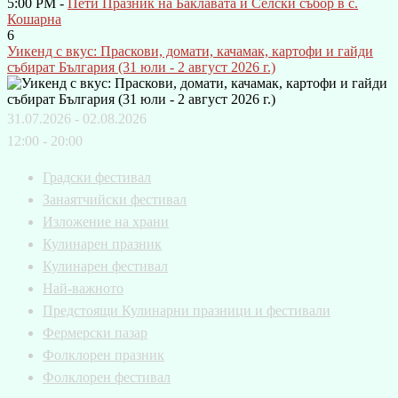
5:00 PM -
Пети Празник на Баклавата и Селски събор в с.
Кошарна
6
Уикенд с вкус: Праскови, домати, качамак, картофи и гайди
събират България (31 юли - 2 август 2026 г.)
31.07.2026 - 02.08.2026
12:00 - 20:00
Градски фестивал
Занаятчийски фестивал
Изложение на храни
Кулинарен празник
Кулинарен фестивал
Най-важното
Предстоящи Кулинарни празници и фестивали
Фермерски пазар
Фолклорен празник
Фолклорен фестивал