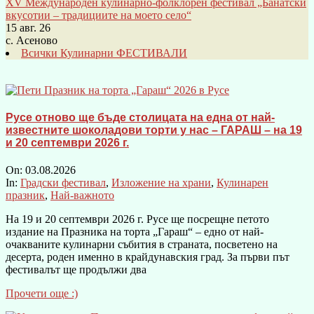
XV Международен кулинарно-фолклорен фестивал „Банатски
вкусотии – традициите на моето село“
15 авг. 26
с. Асеново
Всички Кулинарни ФЕСТИВАЛИ
Русе отново ще бъде столицата на една от най-
известните шоколадови торти у нас – ГАРАШ – на 19
и 20 септември 2026 г.
On:
03.08.2026
In:
Градски фестивал
,
Изложение на храни
,
Кулинарен
празник
,
Най-важното
На 19 и 20 септември 2026 г. Русе ще посрещне петото
издание на Празника на торта „Гараш“ – едно от най-
очакваните кулинарни събития в страната, посветено на
десерта, роден именно в крайдунавския град. За първи път
фестивалът ще продължи два
Прочети още :)