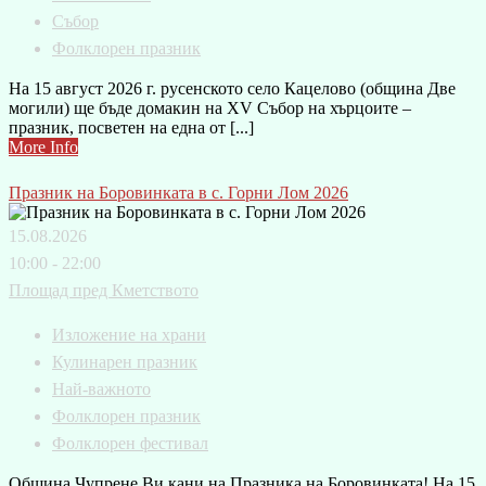
Събор
Фолклорен празник
На 15 август 2026 г. русенското село Кацелово (община Две
могили) ще бъде домакин на XV Събор на хърцоите –
празник, посветен на една от [...]
More Info
Празник на Боровинката в с. Горни Лом 2026
15.08.2026
10:00 - 22:00
Площад пред Кметството
Изложение на храни
Кулинарен празник
Най-важното
Фолклорен празник
Фолклорен фестивал
Община Чупрене Ви кани на Празника на Боровинката! На 15