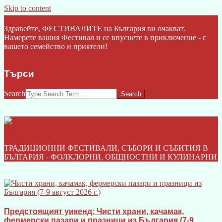
Skip to content
Click Here
Здравейте, ФЕСТИВАЛИТЕ на България ви очакват.
Намерете вашия Фестивал и се впуснете в приключение - с
вашето семейство и приятели!
Търси
Search
ФЕСТИВАЛИТЕ НА БЪЛГАРИЯ I БГ
ТРАДИЦИОННИ ФЕСТИВАЛИ, СЪБОРИ И СЪБИТИЯ В
БЪЛГАРИЯ - ФОЛКЛОРНИ, ОБЩНОСТНИ И КУЛИНАРНИ
Предстоящият уикенд: Чисти храни, качамак,
фермерски пазари и празници из България (7-9