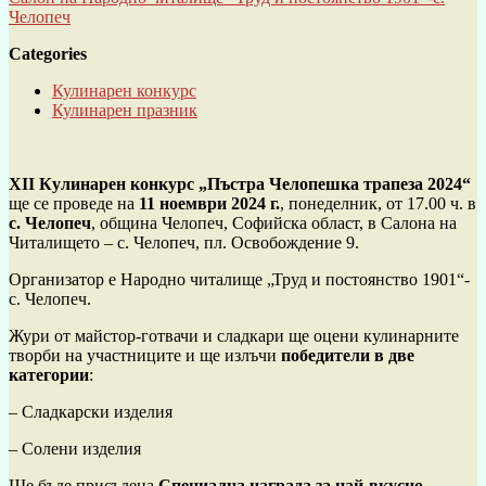
Челопеч
Categories
Кулинарен конкурс
Кулинарен празник
XII Кулинарен конкурс „Пъстра Челопешка трапеза 2024“
ще се проведе на
11 ноември 2024 г.
, понеделник, от 17.00 ч. в
с. Челопеч
, община Челопеч, Софийска област, в Салона на
Читалището – с. Челопеч, пл. Освобождение 9.
Организатор е Народно читалище „Труд и постоянство 1901“-
с. Челопеч.
Жури от майстор-готвачи и сладкари ще оцени кулинарните
творби на участниците и ще излъчи
победители в две
категории
:
– Сладкарски изделия
– Солени изделия
Ще бъде присъдена
Специална награда за най-вкусно