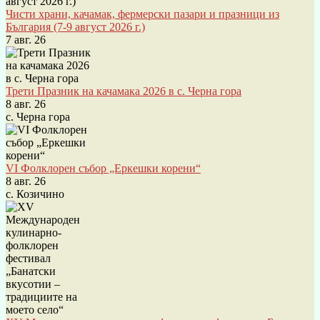
Чисти храни, качамак, фермерски пазари и празници из
България (7-9 август 2026 г.)
7 авг. 26
Трети Празник на качамака 2026 в с. Черна гора
8 авг. 26
с. Черна гора
VI Фолклорен събор „Еркешки корени“
8 авг. 26
с. Козичино