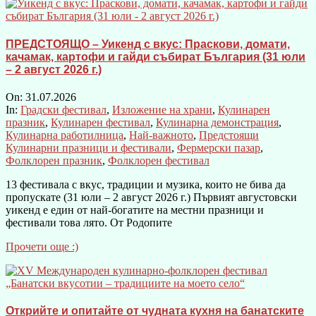
ПРЕДСТОЯЩО – Уикенд с вкус: Праскови, домати,
качамак, картофи и гайди събират България (31 юли
– 2 август 2026 г.)
On:
31.07.2026
In:
Градски фестивал
,
Изложение на храни
,
Кулинарен
празник
,
Кулинарен фестивал
,
Кулинарна демонстрация
,
Кулинарна работилница
,
Най-важното
,
Предстоящи
Кулинарни празници и фестивали
,
Фермерски пазар
,
Фолклорен празник
,
Фолклорен фестивал
13 фестивала с вкус, традиции и музика, които не бива да
пропускате (31 юли – 2 август 2026 г.) Първият августовски
уикенд е един от най-богатите на местни празници и
фестивали това лято. От Родопите
Прочети още :)
Открийте и опитайте от чудната кухня на банатските