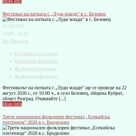
More Info
Фестивал на питката с „Луди млади“ в с. Беловец
22.08.2026
10:00 - 16:30
На Площада
Изложение на храни
Кулинарен фестивал
Фолклорен празник
Фолклорен фестивал
Фестивалът на питката с „Луди млади“ ще се проведе на 22
август 2026 г., от 10.00 ч., в село Беловец, община Кубрат,
област Разград. Очаквайте [...]
More Info
Трети национален фолклорен фестивал „Есекийска
плетеница“ 2026 в с. Бродилово