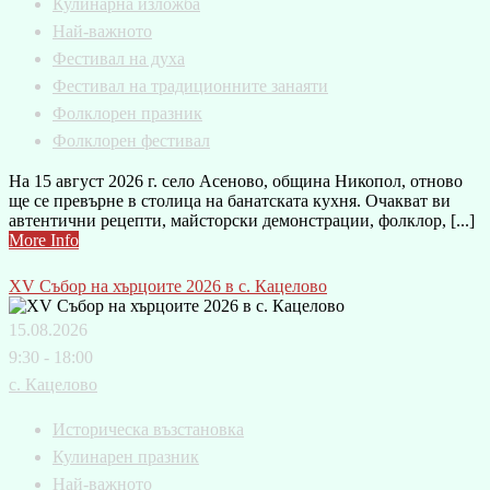
Кулинарна изложба
Най-важното
Фестивал на духа
Фестивал на традиционните занаяти
Фолклорен празник
Фолклорен фестивал
На 15 август 2026 г. село Асеново, община Никопол, отново
ще се превърне в столица на банатската кухня. Очакват ви
автентични рецепти, майсторски демонстрации, фолклор, [...]
More Info
XV Събор на хърцоите 2026 в с. Кацелово
15.08.2026
9:30 - 18:00
с. Кацелово
Историческа възстановка
Кулинарен празник
Най-важното