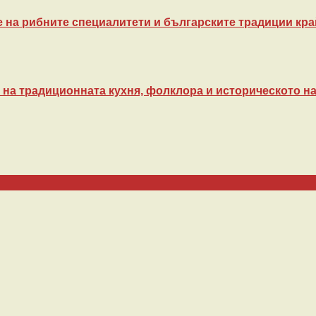
 на рибните специалитети и българските традиции кра
на традиционната кухня, фолклора и историческото на