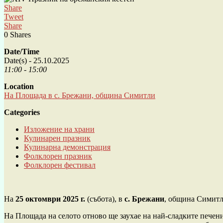
Share
Tweet
Share
0
Shares
Date/Time
Date(s) - 25.10.2025
11:00 - 15:00
Location
На Площада в с. Брежани, община Симитли
Categories
Изложение на храни
Кулинарен празник
Кулинарна демонстрация
Фолклорен празник
Фолклорен фестивал
На
25 октомври 2025 г.
(събота), в
с. Брежани
, община Симитл
На Площада на селото отново ще заухае на най-сладките печени