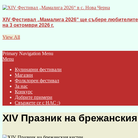
XIV Фестивал „Мамалига 2026“ ще събере любителите 
на 3 октомври 2026 г.
View All
Primary Navigation Menu
Menu
Кулинарни фестивали
Магазин
Фолклорен фестивал
За нас
Конкурс
Добрите примери
Свържете се с НАС :)
XIV Празник на брежанския