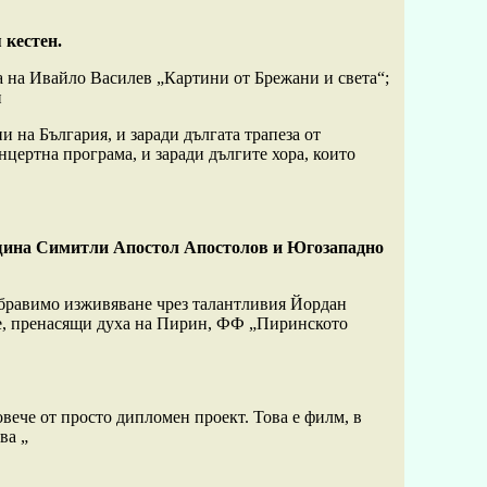
 кестен.
 на Ивайло Василев „Картини от Брежани и света“;
и
 на България, и заради дългата трапеза от
нцертна програма, и заради дългите хора, които
община Симитли Апостол Апостолов и Югозападно
забравимо изживяване чрез талантливия Йордан
ве, пренасящи духа на Пирин, ФФ „Пиринското
ече от просто дипломен проект. Това е филм, в
ва „