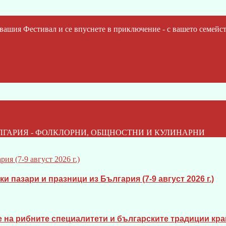
шия Фестивал и се впуснете в приключение - с вашето семейст
ЛГАРИЯ - ФОЛКЛОРНИ, ОБЩНОСТНИ И КУЛИНАРНИ
 пазари и празници из България (7-9 август 2026 г.)
 на рибните специалитети и българските традиции кра