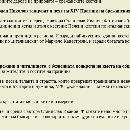
енните дарове на природата – брежанските кестени.
дан Николов танцуват и пеят на XIV Празник на брежанския
на традициите“ и среща с автора Станислав Иванов; Фотоизложба
диционни ястия и ятия с кестени; Печени кестени по италианск
ичани празници в региона. И заради най-вкусните ядливи кестени
ни по „италиански“ от Марчело Канестрели, и заради богатата ко
режани и читалището, с безценната подкрепа на кмета на 
 за жителите и гостите на празника.
м и песен, таланта и страстта, които превръщат традицията в не
зната в България и чужбина, МФГ „Кабадалии“ – мъжките гласо
 красотата във всичките й измерения.
е“ и среща с автора Станислав Иванов. Филмът е нещо много пов
а ми към българския фолклор и тази към аудио-визуалните изкуст