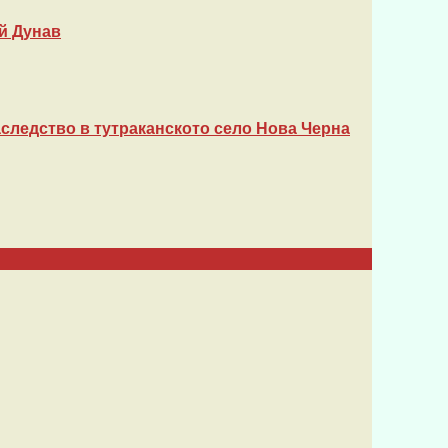
й Дунав
следство в тутраканското село Нова Черна