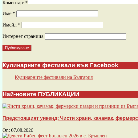
Коментар:
*
Име
*
Имейл
*
Интернет страница
Кулинарните фестивали във Facebook
Кулинарните фестивали на България
Най-новите ПУБЛИКАЦИИ
Предстоящият уикенд: Чисти храни, качамак, фермерски
On:
07.08.2026