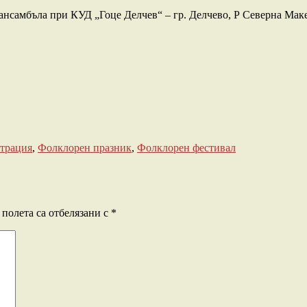
 ансамбълa при КУД „Гоце Делчев“ – гр. Делчево, Р Северна Мак
трация
,
Фолклорен празник
,
Фолклорен фестивал
полета са отбелязани с
*