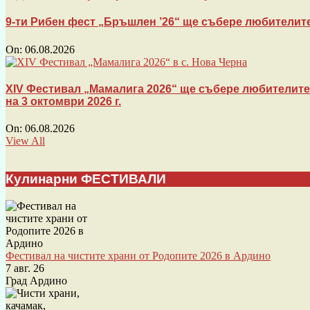
9-ти Рибен фест „Бръшлен ’26“ ще събере любителите
On:
06.08.2026
XIV Фестивал „Мамалига 2026“ ще събере любителите 
на 3 октомври 2026 г.
On:
06.08.2026
View All
Кулинарни ФЕСТИВАЛИ
Фестивал на чистите храни от Родопите 2026 в Ардино
7 авг. 26
Град Ардино