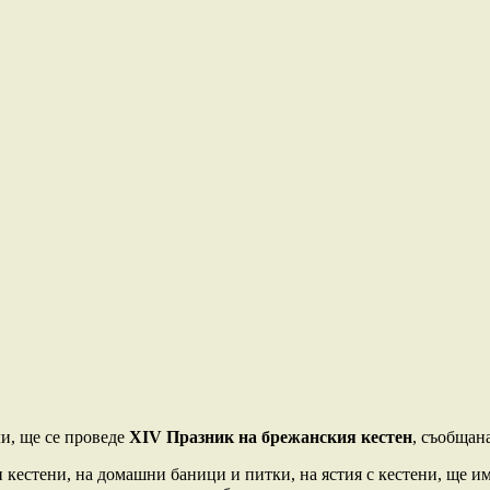
и, ще се проведе
XIV Празник на брежанския кестен
, съобщан
 кестени, на домашни баници и питки, на ястия с кестени, ще и