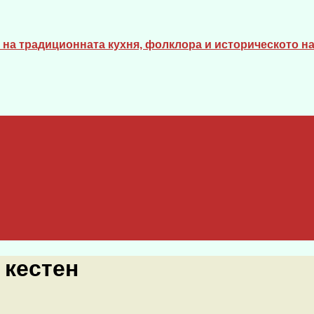
на традиционната кухня, фолклора и историческото на
 кестен