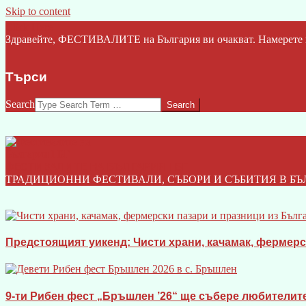
Skip to content
Click Here
Здравейте, ФЕСТИВАЛИТЕ на България ви очакват. Намерете ва
Търси
Search
ФЕСТИВАЛИТЕ НА БЪЛГАРИЯ I БГ
ТРАДИЦИОННИ ФЕСТИВАЛИ, СЪБОРИ И СЪБИТИЯ В БЪ
Предстоящият уикенд: Чисти храни, качамак, фермерски
9-ти Рибен фест „Бръшлен ’26“ ще събере любителите