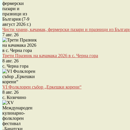
Чисти храни, качамак, фермерски пазари и празници из България
7 авг. 26
Трети Празник на качамака 2026 в с. Черна гора
8 авг. 26
с. Черна гора
VI Фолклорен събор „Еркешки корени“
8 авг. 26
с. Козичино