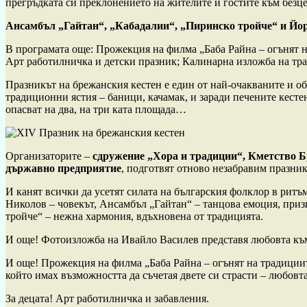
прегръдката си преклонението на жителите и гостите към безц
Ансамбъл „Гайтан“, „Кабадалии“, „Пиринско тройче“ и Йор
В програмата още: Прожекция на филма „Баба Райна – огънят 
Арт работилничка и детски празник; Калинарна изложба на тра
Празникът на брежанския кестен е един от най-очакваните и об
традиционни ястия – баници, качамак, и заради печените кесте
опасват на два, на три ката площада…
Организаторите –
сдружение „Хора и традиции“, Кметство Б
държавно предприятие
, подготвят отново незабравим празник
И канят всички да усетят силата на българския фолклор в ритъ
Николов – човекът, Ансамбъл „Гайтан“ – танцова емоция, при
тройче“ – нежна хармония, вдъхновена от традицията.
И още! Фотоизложба на Ивайло Василев представя любовта към
И още! Прожекция на филма „Баба Райна – огънят на традициит
който имах възможността да съчетая двете си страсти – любовт
За децата! Арт работилничка и забавления.