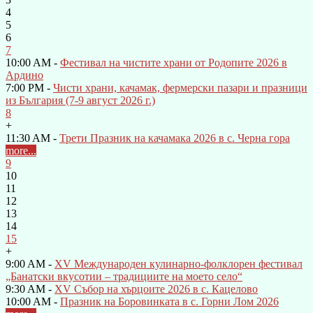
4
5
6
7
10:00 AM -
Фестивал на чистите храни от Родопите 2026 в
Ардино
7:00 PM -
Чисти храни, качамак, фермерски пазари и празници
из България (7-9 август 2026 г.)
8
+
11:30 AM -
Трети Празник на качамака 2026 в с. Черна гора
more...
9
10
11
12
13
14
15
+
9:00 AM -
XV Международен кулинарно-фолклорен фестивал
„Банатски вкусотии – традициите на моето село“
9:30 AM -
XV Събор на хърцоите 2026 в с. Кацелово
10:00 AM -
Празник на Боровинката в с. Горни Лом 2026