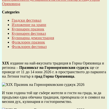
Оряховица
Categories
Градски фестивал
Изложение на храни
Кулинарен празник
Кулинарен фестивал
Кулинарна демонстрация
Фолклорен празник
Фолклорен фестивал
XIX
издание на най-вкусната традиция в Горна Оряховица и
региона –
Празникът на Горнооряховския суджук
ще се
проведе от 11 до 14 юни 2026 г. в пространството до паркинга
на Летния театър в
град Горна Оряховица
.
И тази година той ще събере жители и гости на града, за да
продължи една обичана традиция, превърнала се в символ на
месния дух, кулинария и гостоприемство.