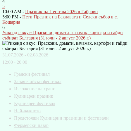
4
5
10:00 AM -
Празник на Пестила 2026 в Габрово
5:00 PM -
Пети Празник на Баклавата и Селски събор в с.
Кошарна
6
Уикенд с вкус: Праскови, домати, качамак, картофи и гайди
събират България (31 юли - 2 август 2026 г.)
31.07.2026 - 02.08.2026
12:00 - 20:00
Градски фестивал
Занаятчийски фестивал
Изложение на храни
Кулинарен празник
Кулинарен фестивал
Най-важното
Предстоящи Кулинарни празници и фестивали
Фермерски пазар