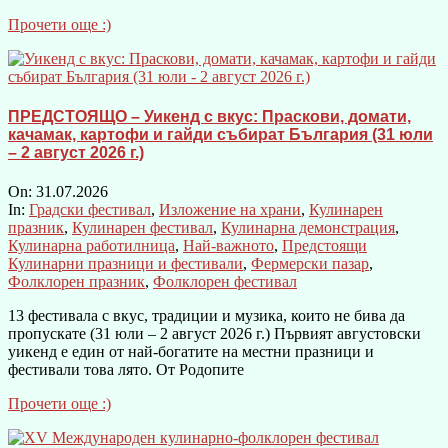
Прочети още :)
ПРЕДСТОЯЩО – Уикенд с вкус: Праскови, домати,
качамак, картофи и гайди събират България (31 юли
– 2 август 2026 г.)
On:
31.07.2026
In:
Градски фестивал
,
Изложение на храни
,
Кулинарен
празник
,
Кулинарен фестивал
,
Кулинарна демонстрация
,
Кулинарна работилница
,
Най-важното
,
Предстоящи
Кулинарни празници и фестивали
,
Фермерски пазар
,
Фолклорен празник
,
Фолклорен фестивал
13 фестивала с вкус, традиции и музика, които не бива да
пропускате (31 юли – 2 август 2026 г.) Първият августовски
уикенд е един от най-богатите на местни празници и
фестивали това лято. От Родопите
Прочети още :)