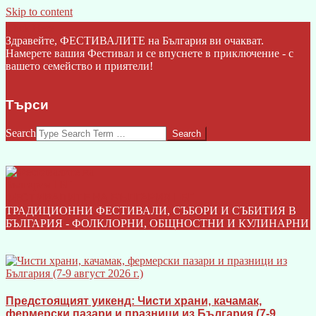
Skip to content
Click Here
Здравейте, ФЕСТИВАЛИТЕ на България ви очакват.
Намерете вашия Фестивал и се впуснете в приключение - с
вашето семейство и приятели!
Търси
Search
ФЕСТИВАЛИТЕ НА БЪЛГАРИЯ I БГ
ТРАДИЦИОННИ ФЕСТИВАЛИ, СЪБОРИ И СЪБИТИЯ В
БЪЛГАРИЯ - ФОЛКЛОРНИ, ОБЩНОСТНИ И КУЛИНАРНИ
Предстоящият уикенд: Чисти храни, качамак,
фермерски пазари и празници из България (7-9