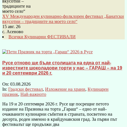
XV Международен кулинарно-фолклорен фестивал „Банатски
вкусотии – традициите на моето село“
15 авг. 26
с. Асеново
Всички Кулинарни ФЕСТИВАЛИ
Русе отново ще бъде столицата на една от най-
известните шоколадови торти у нас – ГАРАШ – на 19
и 20 септември 2026 г.
On:
03.08.2026
In:
Градски фестивал
,
Изложение на храни
,
Кулинарен
празник
,
Най-важното
На 19 и 20 септември 2026 г. Русе ще посрещне петото
издание на Празника на торта „Гараш“ – едно от най-
очакваните кулинарни събития в страната, посветено на
десерта, роден именно в крайдунавския град. За първи път
фестивалът ще продължи два