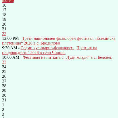
more...
16
17
18
19
20
21
22
12:00 PM -
Трети национален фолклорен фестивал „Есекийска
плетеница“ 2026 в с. Бродилово
9:30 AM -
Седми кулинарно-фолклорен „Празник на
плодородието” 2026 в село Чилнов
10:00 AM -
Фестивал на питката с „Луди млади“ в с. Беловец
23
24
25
26
27
28
29
30
31
1
2
3