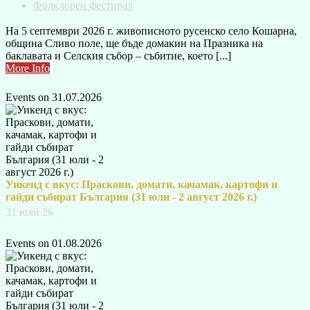
Фолклорен фестивал
На 5 септември 2026 г. живописното русенско село Кошарна,
община Сливо поле, ще бъде домакин на Празника на
баклавата и Селския събор – събитие, което [...]
More Info
Events on 31.07.2026
Уикенд с вкус: Праскови, домати, качамак, картофи и
гайди събират България (31 юли - 2 август 2026 г.)
31 юли 26
Events on 01.08.2026