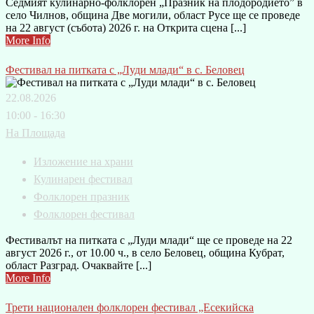
Седмият кулинарно-фолклорен „Празник на плодородието” в
село Чилнов, община Две могили, област Русе ще се проведе
на 22 август (събота) 2026 г. на Открита сцена [...]
More Info
Фестивал на питката с „Луди млади“ в с. Беловец
22.08.2026
10:00 - 16:30
На Площада
Изложение на храни
Кулинарен фестивал
Фолклорен празник
Фолклорен фестивал
Фестивалът на питката с „Луди млади“ ще се проведе на 22
август 2026 г., от 10.00 ч., в село Беловец, община Кубрат,
област Разград. Очаквайте [...]
More Info
Трети национален фолклорен фестивал „Есекийска