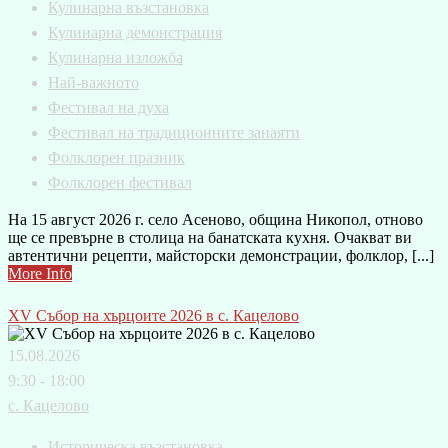
Кулинарна възстановка
Кулинарна демонстрация
Кулинарна изложба
Най-важното
Фестивал на духа
Фестивал на традиционните занаяти
Фолклорен празник
Фолклорен фестивал
На 15 август 2026 г. село Асеново, община Никопол, отново
ще се превърне в столица на банатската кухня. Очакват ви
автентични рецепти, майсторски демонстрации, фолклор, [...]
More Info
XV Събор на хърцоите 2026 в с. Кацелово
15.08.2026
9:30 - 18:00
с. Кацелово
Историческа възстановка