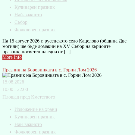
Кулинарен празник
Най-важното
Събор
Фолклорен празник
На 15 август 2026 г. русенското село Кацелово (община Две
могили) ще бъде домакин на XV Събор на хърцоите –
празник, посветен на една от [...]
More Info
Празник на Боровинката в с. Горни Лом 2026
15.08.2026
10:00 - 22:00
Площад пред Кметството
Изложение на храни
Кулинарен празник
Най-важното
Фолклорен празник