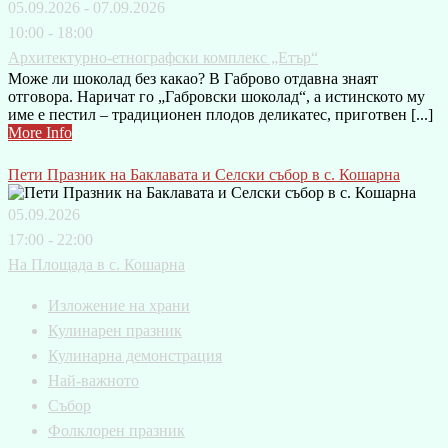
05.09.2026 - 07.09.2026
10:00 - 18:00
Архитектурно-етнографски комплекс „Етър“
Може ли шоколад без какао? В Габрово отдавна знаят
отговора. Наричат го „Габровски шоколад“, а истинското му
име е пестил – традиционен плодов деликатес, приготвен [...]
More Info
Пети Празник на Баклавата и Селски събор в с. Кошарна
05.09.2026
17:00 - 22:00
На Площада в с. Кошарна
Изложение на храни
Кулинарен празник
Кулинарна демонстрация
Най-важното
Събор
Фолклорен празник