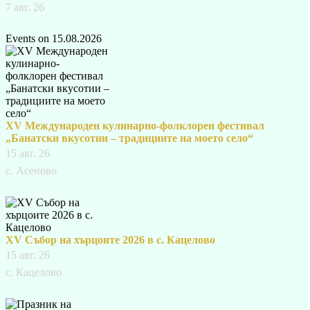
7 авг. 26
Events on 15.08.2026
XV Международен кулинарно-фолклорен фестивал
„Банатски вкусотии – традициите на моето село“
15 авг. 26
с. Асеново
XV Събор на хърцоите 2026 в с. Кацелово
15 авг. 26
с. Кацелово