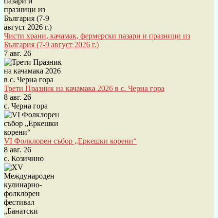
Чисти храни, качамак, фермерски пазари и празници из
България (7-9 август 2026 г.)
7 авг. 26
Трети Празник на качамака 2026 в с. Черна гора
8 авг. 26
с. Черна гора
VI Фолклорен събор „Еркешки корени“
8 авг. 26
с. Козичино