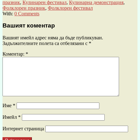
празник
,
Кулинарен фестивал
,
Кулинарна демонстрация
,
Фолклорен празник
,
Фолклорен фестивал
With:
0 Comments
Вашият коментар
Вашият имейл адрес няма да бъде публикуван.
Задължителните полета са отбелязани с
*
Коментар:
*
Име
*
Имейл
*
Интернет страница