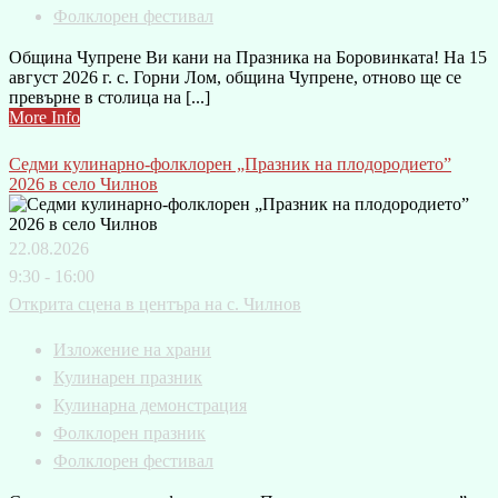
Фолклорен фестивал
Община Чупрене Ви кани на Празника на Боровинката! На 15
август 2026 г. с. Горни Лом, община Чупрене, отново ще се
превърне в столица на [...]
More Info
Седми кулинарно-фолклорен „Празник на плодородието”
2026 в село Чилнов
22.08.2026
9:30 - 16:00
Открита сцена в центъра на с. Чилнов
Изложение на храни
Кулинарен празник
Кулинарна демонстрация
Фолклорен празник
Фолклорен фестивал