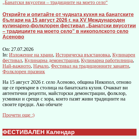
Открийте и опитайте от чудната кухня на банатските
българи на 15 август 2026 г. на XV Международен
кулинарно-фолклорен фестивал „Банатски вкусотии
– традициите на моето село“ в никополското село
Асеново
On:
27.07.2026
In:
Изложение на храни
,
Историческа възстановка
,
Кулинарен
фестивал
,
Кулинарна демонстрация
,
Кулинарна работилница
,
Най-важното
,
Начало
,
Фестивал на традиционните занаяти
,
Фолклорен празник
На 15 август 2026 г. село Асеново, община Никопол, отново
ще се превърне в столица на банатската кухня. Очакват ви
автентични рецепти, майсторски демонстрации, фолклор,
усмивки и срещи с хора, които пазят живи традициите на
своите предци. Ако обичате
Прочети още :)
ФЕСТИВАЛЕН Календар