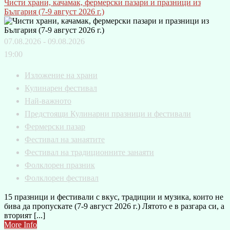
Чисти храни, качамак, фермерски пазари и празници из
България (7-9 август 2026 г.)
07.08.2026 - 09.08.2026
19:00
Изложение на храни
Кулинарен фестивал
Най-важното
Предстоящи Кулинарни празници и фестивали
Фермерски пазар
Фестивал на занаятите
Фестивал на традиционните занаяти
Фолклорен празник
Фолклорен фестивал
15 празници и фестивали с вкус, традиции и музика, които не
бива да пропускате (7-9 август 2026 г.) Лятото е в разгара си, а
вторият [...]
More Info