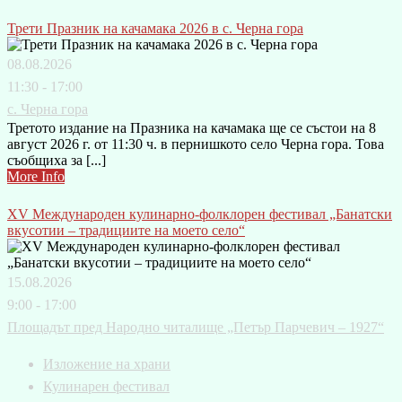
Трети Празник на качамака 2026 в с. Черна гора
08.08.2026
11:30 - 17:00
с. Черна гора
Третото издание на Празника на качамака ще се състои на 8
август 2026 г. от 11:30 ч. в пернишкото село Черна гора. Това
съобщиха за [...]
More Info
XV Международен кулинарно-фолклорен фестивал „Банатски
вкусотии – традициите на моето село“
15.08.2026
9:00 - 17:00
Площадът пред Народно читалище „Петър Парчевич – 1927“
Изложение на храни
Кулинарен фестивал